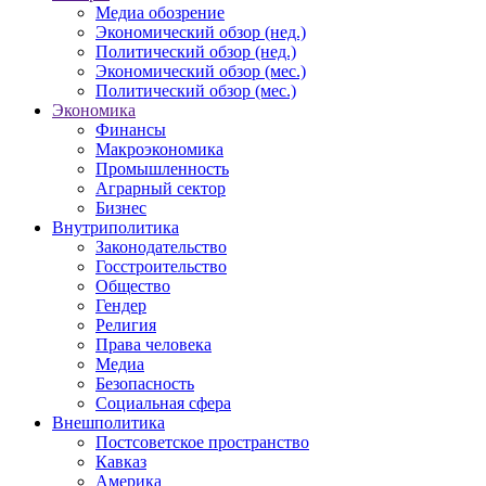
Медиа обозрение
Экономический обзор (нед.)
Политический обзор (нед.)
Экономический обзор (мес.)
Политический обзор (мес.)
Экономика
Финансы
Макроэкономика
Промышленность
Аграрный сектор
Бизнес
Внутриполитика
Законодательство
Госстроительство
Общество
Гендер
Религия
Права человека
Медиа
Безопасность
Социальная сфера
Внешполитика
Постсоветское пространство
Кавказ
Америка