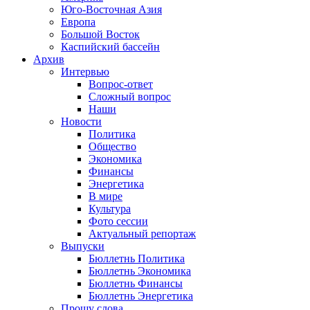
Юго-Восточная Азия
Европа
Большой Восток
Каспийский бассейн
Архив
Интервью
Вопрос-ответ
Сложный вопрос
Наши
Новости
Политика
Общество
Экономика
Финансы
Энергетика
В мире
Культура
Фото сессии
Актуальный репортаж
Выпуски
Бюллетнь Политика
Бюллетнь Экономика
Бюллетнь Финансы
Бюллетнь Энергетика
Прошу слова