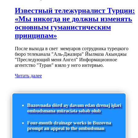
Известный тележурналист Турции:
«Мы никогда не должны изменять
основным гуманистическим
принципам»
После выхода в свет мемуаров сотрудника турецкого
бюро телеканала "Аль-Джазира" Йылмаза Акынджы
"Преследующий меня Ангел" Информационное
агентство "Туран" взяло у него интервью.
Читать далее
Buzovnada dörd ay davam edən drenaj işləri
ombudsmana müraciətə səbəb olub
Four-month drainage works in Buzovna
prompt an appeal to the ombudsman