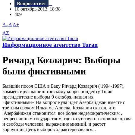
Вопрос-ответ
10 октябрь 2013, 18:38
409
A-
A
A+
AZ
Информационное агентство Turan
Ричард Козларич: Выборы
были фиктивными
Бывший посол США в Баку Ричард Козларич ( 1994-1997),
комментируя вашингтонскому корреспонденту Turan
президентские выборы 9 октября, назвал их
«фиктивными».На вопрос куда идет Азербайджан вместе с
третьим сроком Ильхама Алиева, Козларич сказал, что
Азербайджан становится все более недемократическим ,
репрессивным государством, где отсутствуют основные права
и свободы человека, выражение мнений, и растет
коррупция.День выборов характеризовался...