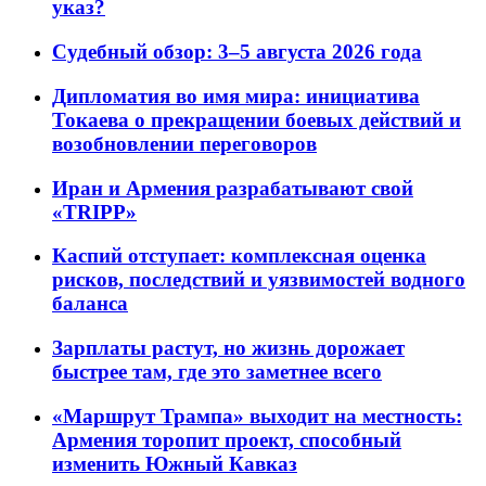
указ?
Судебный обзор: 3–5 августа 2026 года
Дипломатия во имя мира: инициатива
Токаева о прекращении боевых действий и
возобновлении переговоров
Иран и Армения разрабатывают свой
«TRIPP»
Каспий отступает: комплексная оценка
рисков, последствий и уязвимостей водного
баланса
Зарплаты растут, но жизнь дорожает
быстрее там, где это заметнее всего
«Маршрут Трампа» выходит на местность:
Армения торопит проект, способный
изменить Южный Кавказ