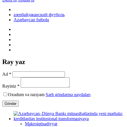
азербайджанский футболь
Azərbaycan futbolu
Rəy yaz
Ad *
Rəyiniz *
Oxudum və razıyam
Şərh göndərmə qaydaları
Göndər
Makroiqtisadiyyat