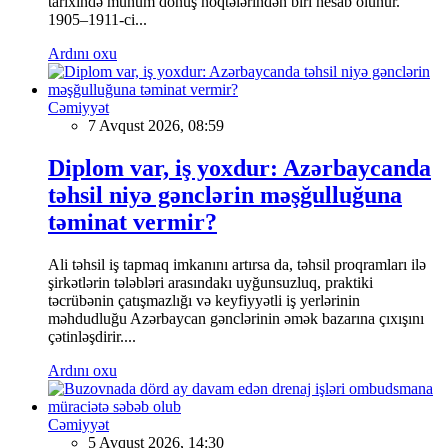
tarixində mühüm dönüş nöqtələrindən biri hesab olunur.
1905–1911-ci...
Ardını oxu
Cəmiyyət
7 Avqust 2026, 08:59
Diplom var, iş yoxdur: Azərbaycanda
təhsil niyə gənclərin məşğulluğuna
təminat vermir?
Ali təhsil iş tapmaq imkanını artırsa da, təhsil proqramları ilə
şirkətlərin tələbləri arasındakı uyğunsuzluq, praktiki
təcrübənin çatışmazlığı və keyfiyyətli iş yerlərinin
məhdudluğu Azərbaycan gənclərinin əmək bazarına çıxışını
çətinləşdirir....
Ardını oxu
Cəmiyyət
5 Avqust 2026, 14:30