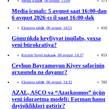
Media İcmalı,
06 avqust, 15:09
573
Media icmalı: 5 avqust saat 16:00-dan
6 avqust 2026-cı il saat 16:00-dək
Ekspress təhlil,
06 avqust, 14:51
616
Gömrükdə keyfiyyət inqilabı, yoxsa
yeni bürokratiya?
Keçmiş Sovet məkanı,
06 avqust, 14:37
653
Ceyhun Bayramovun Kiyev səfərinin
arxasında nə dayanır?
Ekspress təhlil,
06 avqust, 14:32
592
AZAL, ASCO və “Azərkosmos” üçün
yeni idarəetmə modeli: Fərman hansı
dəyişiklikləri gətirir?