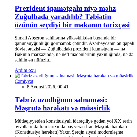
Prezident iqamətgahı niyə məhz
Zuğulbada yaradılıb? Təbiətin
özünün seçdiyi bir məkanın tarixçəsi
Şimali Abşeron sahillərinə yüksəklikdən baxanda bir
qanunauyğunluğu görməmək çətindir. Azərbaycanın ən qapalı
dövlət ərazisi — Zuğulbadakı prezident iqamətgahı — nə
Bakının mərkəzində, nə neft mədənlərinin yaxınlığında, nə də
sahilin ən nüfuzlu...
Ardını oxu
Cəmiyyət
8 Avqust 2026, 00:41
Təbriz azadlığının salnaməsi:
Məşrutə hərəkatı və müasirlik
Mütləqiyyətdən konstitusiyalı idarəçiliyə gedən yol XX əsrin
əvvəllərində İran tarixində baş verən İran Məşrutə hərəkatı
(Konstitusiya hərəkatı) Yaxın Şərqin siyasi modernləşmə