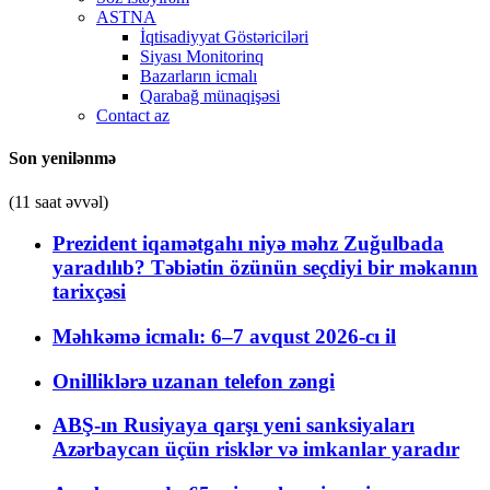
ASTNA
İqtisadiyyat Göstəriciləri
Siyası Monitorinq
Bazarların icmalı
Qarabağ münaqişəsi
Contact az
Son yenilənmə
(11 saat əvvəl)
Prezident iqamətgahı niyə məhz Zuğulbada
yaradılıb? Təbiətin özünün seçdiyi bir məkanın
tarixçəsi
Məhkəmə icmalı: 6–7 avqust 2026-cı il
Onilliklərə uzanan telefon zəngi
ABŞ-ın Rusiyaya qarşı yeni sanksiyaları
Azərbaycan üçün risklər və imkanlar yaradır