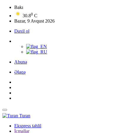
Bakı
0
30.8
C
Bazar, 9 Avqust 2026
Daxil ol
Abunə
Əlaqə
Turan
Ekspress təhlil
İcmallar