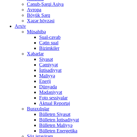
Cənub-Şərqi Asiya
Avropa
Böyük Şərq
Xəzər hövzəsi
Arxiv
Müsahibə
Sual-cavab
Çətin sual
Bizimkiler
Xəbərlər
Siyasət
Cəmiyyət
İqtisadiyyat
Maliyyə
Enerji
Dünyada
Mədəniyyət
Foto sessiyalar
Aktual Reportaj
Buraxılışlar
Bülleten Siyasət
Bülleten İqtisadiyyat
Bülleten Maliyyə
Bülleten Energetika
Söz istəyirəm