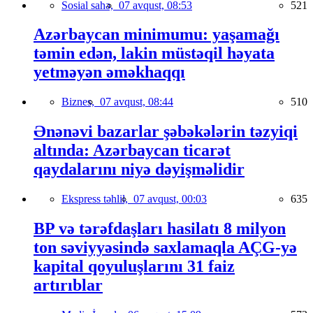
Sosial sahə,
07 avqust, 08:53
521
Azərbaycan minimumu: yaşamağı
təmin edən, lakin müstəqil həyata
yetməyən əməkhaqqı
Biznes,
07 avqust, 08:44
510
Ənənəvi bazarlar şəbəkələrin təzyiqi
altında: Azərbaycan ticarət
qaydalarını niyə dəyişməlidir
Ekspress təhlil,
07 avqust, 00:03
635
BP və tərəfdaşları hasilatı 8 milyon
ton səviyyəsində saxlamaqla AÇG-yə
kapital qoyuluşlarını 31 faiz
artırıblar