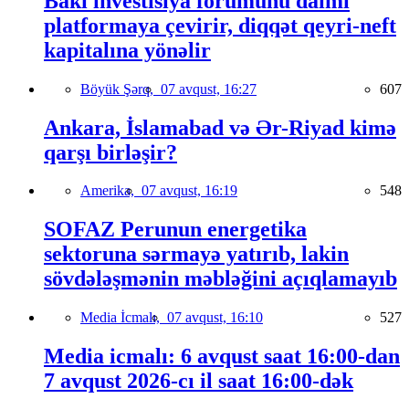
Bakı investisiya forumunu daimi
platformaya çevirir, diqqət qeyri-neft
kapitalına yönəlir
Böyük Şərq,
07 avqust, 16:27
607
Ankara, İslamabad və Ər-Riyad kimə
qarşı birləşir?
Amerika,
07 avqust, 16:19
548
SOFAZ Perunun energetika
sektoruna sərmayə yatırıb, lakin
sövdələşmənin məbləğini açıqlamayıb
Media İcmalı,
07 avqust, 16:10
527
Media icmalı: 6 avqust saat 16:00-dan
7 avqust 2026-cı il saat 16:00-dək