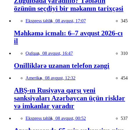
Zuğulbada yaradılıb? Təbiətin
özünün seçdiyi bir məkanın tarixçəsi
Ekspress təhlil,
08 avqust, 17:07
345
Məhkəmə icmalı: 6–7 avqust 2026-cı
il
Qafqaz,
08 avqust, 16:47
310
Onilliklərə uzanan telefon zəngi
Amerika,
08 avqust, 12:32
454
ABŞ-ın Rusiyaya qarşı yeni
sanksiyaları Azərbaycan üçün risklər
və imkanlar yaradır
Ekspress təhlil,
08 avqust, 00:52
537