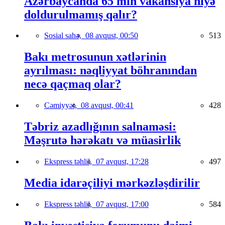
Azərbaycanda 65 min vakansiya niyə
doldurulmamış qalır?
Sosial sahə,
08 avqust, 00:50
513
Bakı metrosunun xətlərinin
ayrılması: nəqliyyat böhranından
necə qaçmaq olar?
Cəmiyyət,
08 avqust, 00:41
428
Təbriz azadlığının salnaməsi:
Məşrutə hərəkatı və müasirlik
Ekspress təhlil,
07 avqust, 17:28
497
Media idarəçiliyi mərkəzləşdirilir
Ekspress təhlil,
07 avqust, 17:00
584