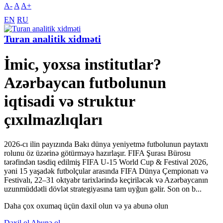
A-
A
A+
EN
RU
Turan analitik xidməti
İmic, yoxsa institutlar?
Azərbaycan futbolunun
iqtisadi və struktur
çıxılmazlıqları
2026-cı ilin payızında Bakı dünya yeniyetmə futbolunun paytaxtı
rolunu öz üzərinə götürməyə hazırlaşır. FIFA Şurası Bürosu
tərəfindən təsdiq edilmiş FIFA U-15 World Cup & Festival 2026,
yəni 15 yaşadək futbolçular arasında FIFA Dünya Çempionatı və
Festivalı, 22–31 oktyabr tarixlərində keçiriləcək və Azərbaycanın
uzunmüddətli dövlət strategiyasına tam uyğun gəlir. Son on b...
Daha çox oxumaq üçün daxil olun və ya abunə olun
Daxil ol
Abunə ol