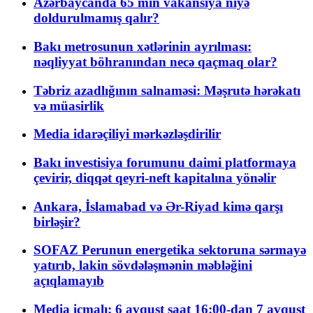
Azərbaycanda 65 min vakansiya niyə
doldurulmamış qalır?
Bakı metrosunun xətlərinin ayrılması:
nəqliyyat böhranından necə qaçmaq olar?
Təbriz azadlığının salnaməsi: Məşrutə hərəkatı
və müasirlik
Media idarəçiliyi mərkəzləşdirilir
Bakı investisiya forumunu daimi platformaya
çevirir, diqqət qeyri-neft kapitalına yönəlir
Ankara, İslamabad və Ər-Riyad kimə qarşı
birləşir?
SOFAZ Perunun energetika sektoruna sərmayə
yatırıb, lakin sövdələşmənin məbləğini
açıqlamayıb
Media icmalı: 6 avqust saat 16:00-dan 7 avqust