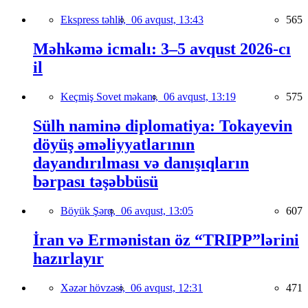
Ekspress təhlil,
06 avqust, 13:43
565
Məhkəmə icmalı: 3–5 avqust 2026-cı
il
Keçmiş Sovet məkanı,
06 avqust, 13:19
575
Sülh naminə diplomatiya: Tokayevin
döyüş əməliyyatlarının
dayandırılması və danışıqların
bərpası təşəbbüsü
Böyük Şərq,
06 avqust, 13:05
607
İran və Ermənistan öz “TRIPP”lərini
hazırlayır
Xəzər hövzəsi,
06 avqust, 12:31
471