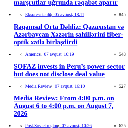
marşrutlar uğrunda rəqabət aparır
Ekspress təhlil,
05 avqust, 18:11
845
Rəqəmsal Orta Dəhliz: Qazaxıstan və
Azərbaycan Xəzərin sahillərini fiber-
optik xətlə birləşdirdi
America,
07 avqust, 16:19
548
SOFAZ invests in Peru’s power sector
but does not disclose deal value
Media Review,
07 avqust, 16:10
527
Media Review: From 4:00 p.m. on
August 6 to 4:00 p.m. on August 7,
2026
Post-Soviet region,
07 avqust, 10:26
625