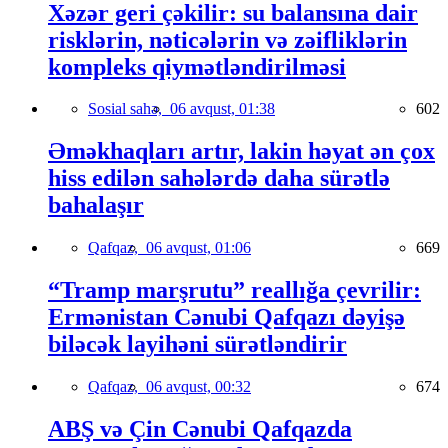
Xəzər geri çəkilir: su balansına dair
risklərin, nəticələrin və zəifliklərin
kompleks qiymətləndirilməsi
Sosial sahə,
06 avqust, 01:38
602
Əməkhaqları artır, lakin həyat ən çox
hiss edilən sahələrdə daha sürətlə
bahalaşır
Qafqaz,
06 avqust, 01:06
669
“Tramp marşrutu” reallığa çevrilir:
Ermənistan Cənubi Qafqazı dəyişə
biləcək layihəni sürətləndirir
Qafqaz,
06 avqust, 00:32
674
ABŞ və Çin Cənubi Qafqazda