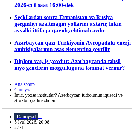
2026-cı il saat 16:00-dək
Seçkilərdən sonra Ermənistan və Rusiya
gərginliyi azaltmağın yollarını axtarır, lakin
əvvəlki ittifaqa qayıdış ehtimalı azdır
Azərbaycan qazı Türkiyənin Avropadakı enerji
ambisiyalarının əsas elementinə çevrilir
Diplom var, iş yoxdur: Azərbaycanda təhsil
niyə gənclərin məşğulluğuna təminat vermir?
Ana səhifə
Cəmiyyət
İmic, yoxsa institutlar? Azərbaycan futbolunun iqtisadi və
struktur çıxılmazlıqları
Cəmiyyət
5 İyul 2026, 20:08
2771