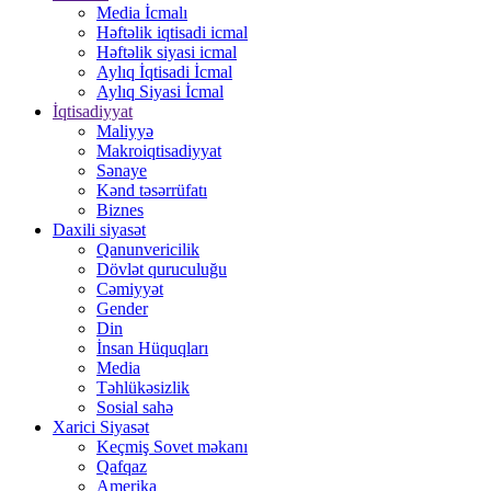
Media İcmalı
Həftəlik iqtisadi icmal
Həftəlik siyasi icmal
Aylıq İqtisadi İcmal
Aylıq Siyasi İcmal
İqtisadiyyat
Maliyyə
Makroiqtisadiyyat
Sənaye
Kənd təsərrüfatı
Biznes
Daxili siyasət
Qanunvericilik
Dövlət quruculuğu
Cəmiyyət
Gender
Din
İnsan Hüquqları
Media
Təhlükəsizlik
Sosial sahə
Xarici Siyasət
Keçmiş Sovet məkanı
Qafqaz
Amerika