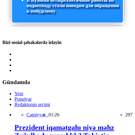
В Бузовна четырехмесячные работы по
водоотводу стали поводом для обращения
к омбудсмену
Bizi sosial şəbəkələrdə izləyin
Gündəmdə
Yeni
Populyar
Redaktorun seçimi
Cəmiyyət,
01:26
297
Prezident iqamətgahı niyə məhz