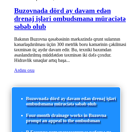
Buzovnada dörd ay davam edən
drenaj işləri ombudsmana müraciətə
səbəb olub
Bakının Buzovna qəsəbəsinin mərkəzində qrunt sularının
kənarlaşdırılması üçün 300 metrlik boru kəmərinin çəkilməsi
təxminən üç aydır davam edir. Bu, texniki baxımdan
əsaslandırılmış müddətdən təxminən iki dəfə çoxdur.
Hidravlik sınaqlar artıq başa...
Ardını oxu
Buzovnada dörd ay davam edən drenaj işləri
ombudsmana müraciətə səbəb olub
Four-month drainage works in Buzovna
prompt an appeal to the ombudsman