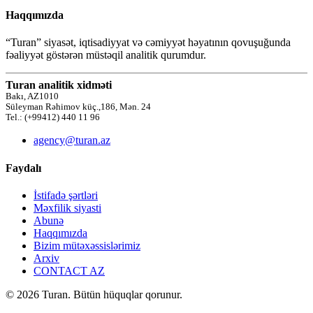
Haqqımızda
“Turan” siyasət, iqtisadiyyat və cəmiyyət həyatının qovuşuğunda
fəaliyyət göstərən müstəqil analitik qurumdur.
Turan analitik xidməti
Bakı, AZ1010
Süleyman Rəhimov küç.,186, Mən. 24
Tel.: (+99412) 440 11 96
agency@turan.az
Faydalı
İstifadə şərtləri
Məxfilik siyasti
Abunə
Haqqımızda
Bizim mütəxəssislərimiz
Arxiv
CONTACT AZ
© 2026 Turan. Bütün hüquqlar qorunur.