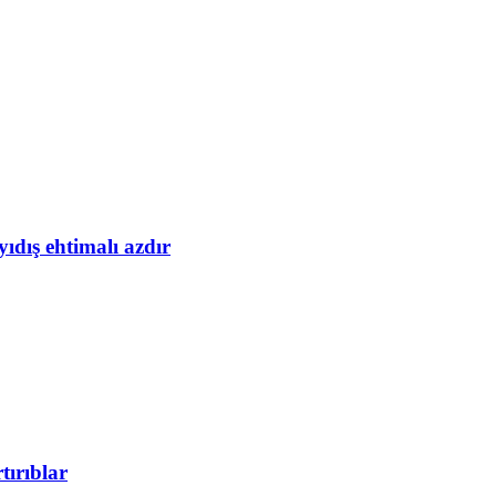
yıdış ehtimalı azdır
tırıblar