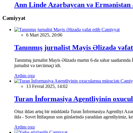
Ann Linde Azərbaycan və Ermənistan a
Cəmiyyət
Cəmiyyət
6 Mart 2025, 20:06
Tanınmış jurnalist Mayis Əlizadə vəfat
Tanınmış jurnalist Mayis Əlizadə martın 6-da səhər saatlarında İs
jurnalist və tərcüməçi idi.
Ardını oxu
Cəmiy
13 Fevral 2025, 14:02
Turan İnformasiya Agentliyinin oxucul
Otuz ildən artıq bir müddətdə Turan İnformasiya Agentliyi Azərba
ildə - Sovet İttifaqının son günlərində yaradılan agentliyimiz, 
Ardını oxu
Cəmiyyət