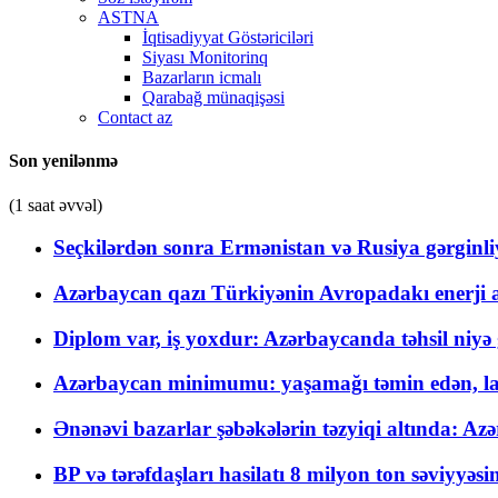
ASTNA
İqtisadiyyat Göstəriciləri
Siyası Monitorinq
Bazarların icmalı
Qarabağ münaqişəsi
Contact az
Son yenilənmə
(1 saat əvvəl)
Seçkilərdən sonra Ermənistan və Rusiya gərginliyi
Azərbaycan qazı Türkiyənin Avropadakı enerji am
Diplom var, iş yoxdur: Azərbaycanda təhsil niyə
Azərbaycan minimumu: yaşamağı təmin edən, la
Ənənəvi bazarlar şəbəkələrin təzyiqi altında: Azə
BP və tərəfdaşları hasilatı 8 milyon ton səviyyəs