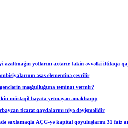
 azaltmağın yollarını axtarır, lakin əvvəlki ittifaqa qa
bisiyalarının əsas elementinə çevrilir
 gənclərin məşğulluğuna təminat vermir?
kin müstəqil həyata yetməyən əməkhaqqı
rbaycan ticarət qaydalarını niyə dəyişməlidir
ində saxlamaqla AÇG-yə kapital qoyuluşlarını 31 faiz ar