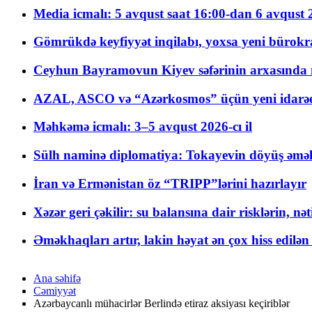
Media icmalı: 5 avqust saat 16:00-dan 6 avqust 2
Gömrükdə keyfiyyət inqilabı, yoxsa yeni bürokr
Ceyhun Bayramovun Kiyev səfərinin arxasında 
AZAL, ASCO və “Azərkosmos” üçün yeni idarəetm
Məhkəmə icmalı: 3–5 avqust 2026-cı il
Sülh naminə diplomatiya: Tokayevin döyüş əməli
İran və Ermənistan öz “TRIPP”lərini hazırlayır
Xəzər geri çəkilir: su balansına dair risklərin, nə
Əməkhaqları artır, lakin həyat ən çox hiss edilən
Ana səhifə
Cəmiyyət
Azərbaycanlı mühacirlər Berlində etiraz aksiyası keçiriblər