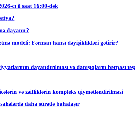
026-cı il saat 16:00-dək
atiya?
nə dayanır?
ə modeli: Fərman hansı dəyişiklikləri gətirir?
yyatlarının dayandırılması və danışıqların bərpası tə
ticələrin və zəifliklərin kompleks qiymətləndirilməsi
 sahələrdə daha sürətlə bahalaşır