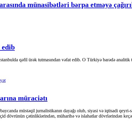
rasında münasibətləri bərpa etməyə çağırı
 edib
tanbulda qəfil ürək tutmasından vəfat edib. O Türkiyə barədə analitik təfə
yət
arına müraciətı
ycanda müstəqil jurnalistikanın dayağı olub, siyasi və iqtisadi qeyri-sa
keçid dövrünün çətinliklərindən, müharibə və islahatlar dövrlərindən keç