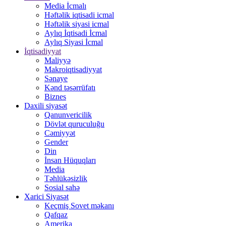
Media İcmalı
Həftəlik iqtisadi icmal
Həftəlik siyasi icmal
Aylıq İqtisadi İcmal
Aylıq Siyasi İcmal
İqtisadiyyat
Maliyyə
Makroiqtisadiyyat
Sənaye
Kənd təsərrüfatı
Biznes
Daxili siyasət
Qanunvericilik
Dövlət quruculuğu
Cəmiyyət
Gender
Din
İnsan Hüquqları
Media
Təhlükəsizlik
Sosial sahə
Xarici Siyasət
Keçmiş Sovet məkanı
Qafqaz
Amerika