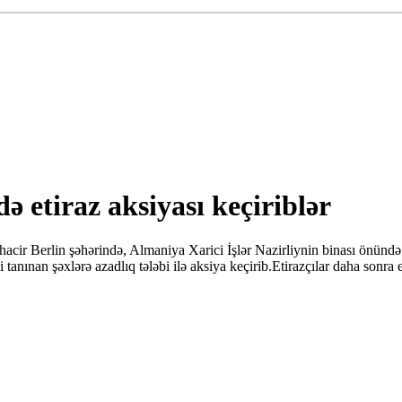
 etiraz aksiyası keçiriblər
cir Berlin şəhərində, Almaniya Xarici İşlər Nazirliynin binası önündə
anınan şəxlərə azadlıq tələbi ilə aksiya keçirib.Etirazçılar daha sonra 