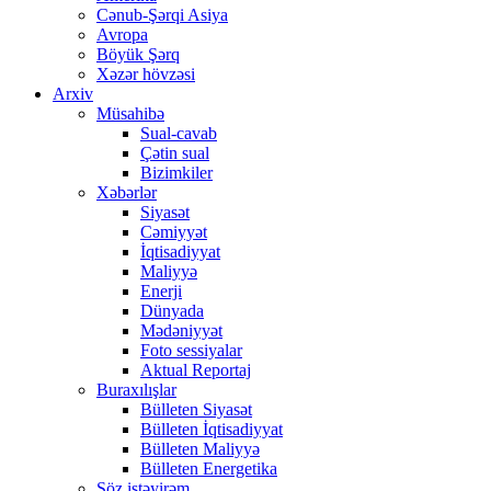
Cənub-Şərqi Asiya
Avropa
Böyük Şərq
Xəzər hövzəsi
Arxiv
Müsahibə
Sual-cavab
Çətin sual
Bizimkiler
Xəbərlər
Siyasət
Cəmiyyət
İqtisadiyyat
Maliyyə
Enerji
Dünyada
Mədəniyyət
Foto sessiyalar
Aktual Reportaj
Buraxılışlar
Bülleten Siyasət
Bülleten İqtisadiyyat
Bülleten Maliyyə
Bülleten Energetika
Söz istəyirəm