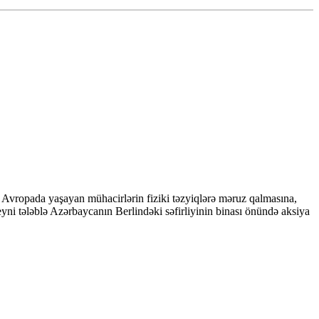
 Avropada yaşayan mühacirlərin fiziki təzyiqlərə məruz qalmasına,
eyni tələblə Azərbaycanın Berlindəki səfirliyinin binası önündə aksiya