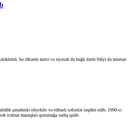
b
kkürü, bu ölkənin tarixi və siyasəti ilə bağlı dərin biliyi ilə tanınan
bitlik şəraitində obyektiv və etibarlı xəbərlər təqdim edib. 1990-cı
ərək ictimai maraqları qorumağa sadiq qalıb.