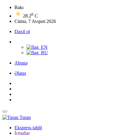
Bakı
0
28.2
C
Cümə, 7 Avqust 2026
Daxil ol
Abunə
Əlaqə
Turan
Ekspress təhlil
İcmallar