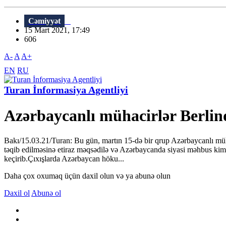
Cəmiyyət
15 Mart 2021, 17:49
606
A-
A
A+
EN
RU
Turan İnformasiya Agentliyi
Azərbaycanlı mühacirlər Berlində
Bakı/15.03.21/Turan: Bu gün, martın 15-də bir qrup Azərbaycanlı müha
təqib edilməsinə etiraz məqsədilə və Azərbaycanda siyasi məhbus kimi t
keçirib.Çıxışlarda Azərbaycan höku...
Daha çox oxumaq üçün daxil olun və ya abunə olun
Daxil ol
Abunə ol