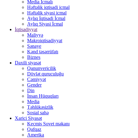
Media İcmalı
Həftəlik iqtisadi icmal
Həftəlik siyasi icmal
Aylıq İqtisadi İcmal
Aylıq Siyasi İcmal
İqtisadiyyat
Maliyyə
Makroiqtisadiyyat
Sənaye
Kənd təsərrüfatı
Biznes
Daxili siyasət
Qanunvericilik
Dövlət quruculuğu
Cəmiyyət
Gender
Din
İnsan Hüquqları
Media
Təhlükəsizlik
Sosial sahə
Xarici Siyasət
Keçmiş Sovet məkanı
Qafqaz
Amerika