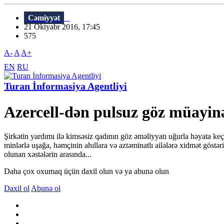
Cəmiyyət
21 Oktyabr 2016, 17:45
575
A-
A
A+
EN
RU
Turan İnformasiya Agentliyi
Azercell-dən pulsuz göz müayin
Şirkətin yardımı ilə kimsəsiz qadının göz əməliyyatı uğurla həyata ke
minlərlə uşağa, həmçinin ahıllara və aztəminatlı ailələrə xidmət göstə
olunan xəstələrin arasında...
Daha çox oxumaq üçün daxil olun və ya abunə olun
Daxil ol
Abunə ol