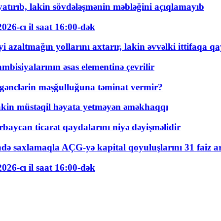
tırıb, lakin sövdələşmənin məbləğini açıqlamayıb
026-cı il saat 16:00-dək
 azaltmağın yollarını axtarır, lakin əvvəlki ittifaqa qa
bisiyalarının əsas elementinə çevrilir
 gənclərin məşğulluğuna təminat vermir?
kin müstəqil həyata yetməyən əməkhaqqı
rbaycan ticarət qaydalarını niyə dəyişməlidir
ində saxlamaqla AÇG-yə kapital qoyuluşlarını 31 faiz ar
026-cı il saat 16:00-dək