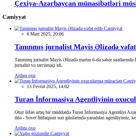
Çexiya-Azərbaycan münasibətləri müsb
Cəmiyyət
Cəmiyyət
6 Mart 2025, 20:06
Tanınmış jurnalist Mayis Əlizadə vəfat
Tanınmış jurnalist Mayis Əlizadə martın 6-da səhər saatlarında İs
jurnalist və tərcüməçi idi.
Ardını oxu
Cəmiy
13 Fevral 2025, 14:02
Turan İnformasiya Agentliyinin oxucul
Otuz ildən artıq bir müddətdə Turan İnformasiya Agentliyi Azərba
ildə - Sovet İttifaqının son günlərində yaradılan agentliyimiz, 
Ardını oxu
Cəmiyyət