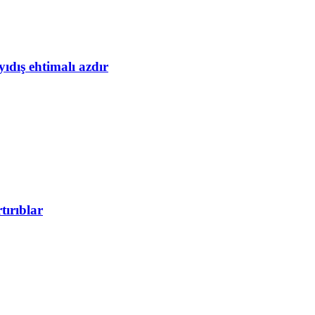
yıdış ehtimalı azdır
tırıblar