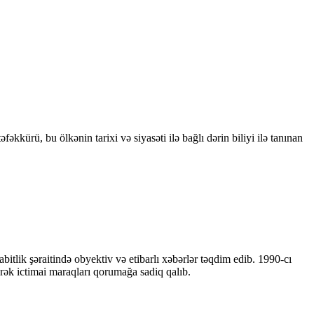
kkürü, bu ölkənin tarixi və siyasəti ilə bağlı dərin biliyi ilə tanınan
bitlik şəraitində obyektiv və etibarlı xəbərlər təqdim edib. 1990-cı
ərək ictimai maraqları qorumağa sadiq qalıb.