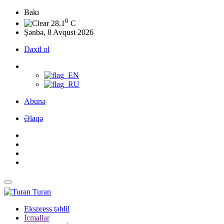
Bakı
0
28.1
C
Şənbə, 8 Avqust 2026
Daxil ol
Abunə
Əlaqə
Turan
Ekspress təhlil
İcmallar