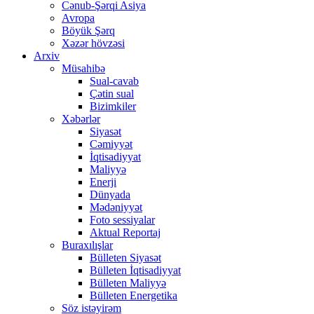
Cənub-Şərqi Asiya
Avropa
Böyük Şərq
Xəzər hövzəsi
Arxiv
Müsahibə
Sual-cavab
Çətin sual
Bizimkiler
Xəbərlər
Siyasət
Cəmiyyət
İqtisadiyyat
Maliyyə
Enerji
Dünyada
Mədəniyyət
Foto sessiyalar
Aktual Reportaj
Buraxılışlar
Bülleten Siyasət
Bülleten İqtisadiyyat
Bülleten Maliyyə
Bülleten Energetika
Söz istəyirəm