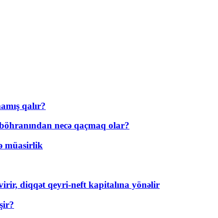
amış qalır?
t böhranından necə qaçmaq olar?
ə müasirlik
rir, diqqət qeyri-neft kapitalına yönəlir
şir?