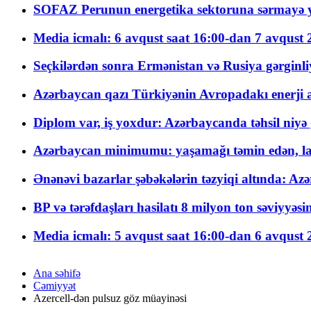
SOFAZ Perunun energetika sektoruna sərmayə ya
Media icmalı: 6 avqust saat 16:00-dan 7 avqust 2
Seçkilərdən sonra Ermənistan və Rusiya gərginliyi
Azərbaycan qazı Türkiyənin Avropadakı enerji am
Diplom var, iş yoxdur: Azərbaycanda təhsil niyə
Azərbaycan minimumu: yaşamağı təmin edən, la
Ənənəvi bazarlar şəbəkələrin təzyiqi altında: Azə
BP və tərəfdaşları hasilatı 8 milyon ton səviyyəs
Media icmalı: 5 avqust saat 16:00-dan 6 avqust 2
Ana səhifə
Cəmiyyət
Azercell-dən pulsuz göz müayinəsi