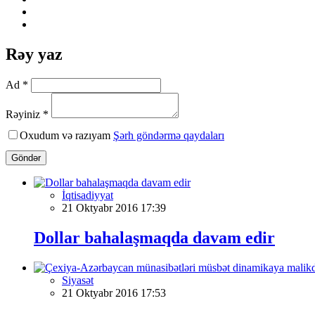
Rəy yaz
Ad *
Rəyiniz *
Oxudum və razıyam
Şərh göndərmə qaydaları
Göndər
İqtisadiyyat
21 Oktyabr 2016 17:39
Dollar bahalaşmaqda davam edir
Siyasət
21 Oktyabr 2016 17:53