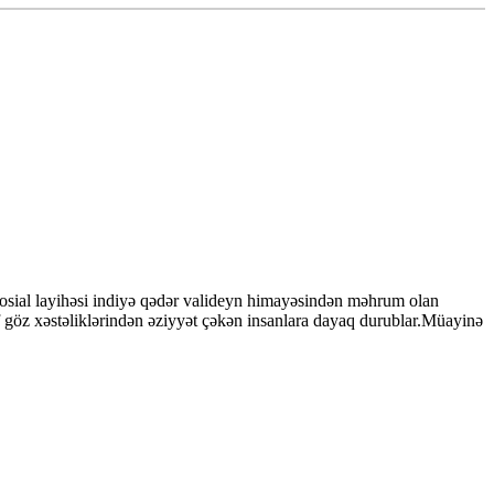
 sosial layihəsi indiyə qədər valideyn himayəsindən məhrum olan
lif göz xəstəliklərindən əziyyət çəkən insanlara dayaq durublar.Müayinə