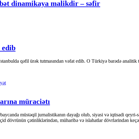
ət dinamikaya malikdir – səfir
 edib
tanbulda qəfil ürək tutmasından vəfat edib. O Türkiyə barədə analitik təfə
yət
arına müraciətı
ycanda müstəqil jurnalistikanın dayağı olub, siyasi və iqtisadi qeyri-sa
keçid dövrünün çətinliklərindən, müharibə və islahatlar dövrlərindən keç