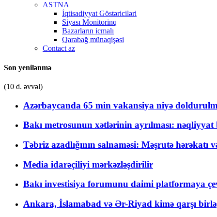
ASTNA
İqtisadiyyat Göstəriciləri
Siyası Monitorinq
Bazarların icmalı
Qarabağ münaqişəsi
Contact az
Son yenilənmə
(10 d. əvvəl)
Azərbaycanda 65 min vakansiya niyə doldurulm
Bakı metrosunun xətlərinin ayrılması: nəqliyya
Təbriz azadlığının salnaməsi: Məşrutə hərəkatı v
Media idarəçiliyi mərkəzləşdirilir
Bakı investisiya forumunu daimi platformaya çevi
Ankara, İslamabad və Ər-Riyad kimə qarşı birlə