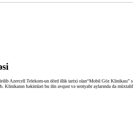
əsi
çirilib Azercell Telekom-un dörd illik tarixi olan“Mobil Göz Klinikası”
rib. Klinikanın həkimləri bu ilin avqust və sentyabr aylarında da müxtə