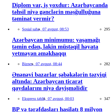
Diplom var, iş yoxdur: Azərbaycanda
təhsil niyə gənclərin məşğulluğuna
təminat vermir?
Sosial sahə,
07 avqust, 08:53
295
Azərbaycan minimumu: yaşamağı
təmin edən, lakin müstəqil həyata
yetməyən əməkhaqqı
Biznes,
07 avqust, 08:44
282
Ənənəvi bazarlar şəbəkələrin təzyiqi
altında: Azərbaycan ticarət
qaydalarını niyə dəyişməlidir
Ekspress təhlil,
07 avqust, 00:03
347
BP və tərəfdaşları hasilatı 8 milyon