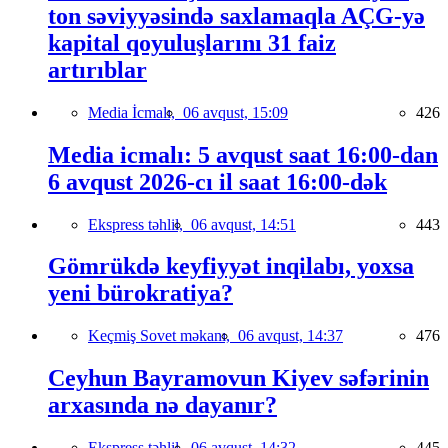
ton səviyyəsində saxlamaqla AÇG-yə
kapital qoyuluşlarını 31 faiz
artırıblar
Media İcmalı,
06 avqust, 15:09
426
Media icmalı: 5 avqust saat 16:00-dan
6 avqust 2026-cı il saat 16:00-dək
Ekspress təhlil,
06 avqust, 14:51
443
Gömrükdə keyfiyyət inqilabı, yoxsa
yeni bürokratiya?
Keçmiş Sovet məkanı,
06 avqust, 14:37
476
Ceyhun Bayramovun Kiyev səfərinin
arxasında nə dayanır?
Ekspress təhlil,
06 avqust, 14:32
445