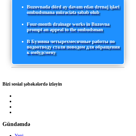
Buzovnada dörd ay davam edən drenaj işləri
ombudsmana müraciətə səbəb olub
Four-month drainage works in Buzovna
prompt an appeal to the ombudsman
В Бузовна четырехмесячные работы по
водоотводу стали поводом для обращения
к омбудсмену
Bizi sosial şəbəkələrdə izləyin
Gündəmdə
Yeni