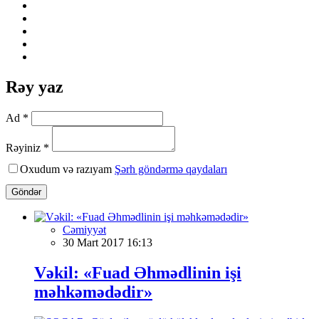
Rəy yaz
Ad *
Rəyiniz *
Oxudum və razıyam
Şərh göndərmə qaydaları
Göndər
Cəmiyyət
30 Mart 2017 16:13
Vəkil: «Fuad Əhmədlinin işi
məhkəmədədir»