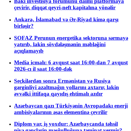
Bakı investisiya forumunu daimi platformaya
çevirir, diqqət qeyri-neft kapitalına yönəlir
Ankara, İslamabad və Ər-Riyad kimə qarşı
birləşir?
SOFAZ Perunun energetika sektoruna sərmayə
yatırıb, lakin sövdələşmənin məbləğini
açıqlamayıb
Media icmalı: 6 avqust saat 16:00-dan 7 avqust
2026-cı il saat 16:00-dək
Seçkilərdən sonra Ermənistan və Rusiya
gərginliyi azaltmağın yollarını axtarır, lakin
əvvəlki ittifaqa qayıdış ehtimalı azdır
Azərbaycan qazı Türkiyənin Avropadakı enerji
ambisiyalarının əsas elementinə çevrilir
Diplom var, iş yoxdur: Azərbaycanda təhsil
niyə gənclərin məşğulluğuna təminat vermir?