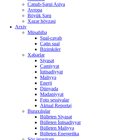
Cənub-Şərqi Asiya
Avropa
Böyük Şərq
Xəzər hövzəsi
Arxiv
Müsahibə
Sual-cavab
Çətin sual
Bizimkiler
Xəbərlər
Siyasət
Cəmiyyət
İqtisadiyyat
Maliyyə
Enerji
Dünyada
Mədəniyyət
Foto sessiyalar
Aktual Reportaj
Buraxılışlar
Bülleten Siyasət
Bülleten İqtisadiyyat
Bülleten Maliyyə
Bülleten Energetika
Söz istəyirəm