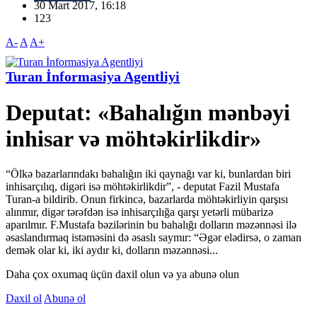
30 Mart 2017, 16:18
123
A-
A
A+
Turan İnformasiya Agentliyi
Deputat: «Bahalığın mənbəyi
inhisar və möhtəkirlikdir»
“Ölkə bazarlarındakı bahalığın iki qaynağı var ki, bunlardan biri
inhisarçılıq, digəri isə möhtəkirlikdir”, - deputat Fazil Mustafa
Turan-a bildirib. Onun firkincə, bazarlarda möhtəkirliyin qarşısı
alınmır, digər tərəfdən isə inhisarçılığa qarşı yetərli mübarizə
aparılmır. F.Mustafa bəzilərinin bu bahalığı dolların məzənnəsi ilə
əsaslandırmaq istəməsini də əsaslı saymır: “Əgər elədirsə, o zaman
demək olar ki, iki aydır ki, dolların məzənnəsi...
Daha çox oxumaq üçün daxil olun və ya abunə olun
Daxil ol
Abunə ol