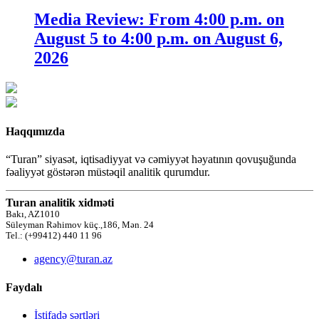
Media Review: From 4:00 p.m. on
August 5 to 4:00 p.m. on August 6,
2026
Haqqımızda
“Turan” siyasət, iqtisadiyyat və cəmiyyət həyatının qovuşuğunda
fəaliyyət göstərən müstəqil analitik qurumdur.
Turan analitik xidməti
Bakı, AZ1010
Süleyman Rəhimov küç.,186, Mən. 24
Tel.: (+99412) 440 11 96
agency@turan.az
Faydalı
İstifadə şərtləri