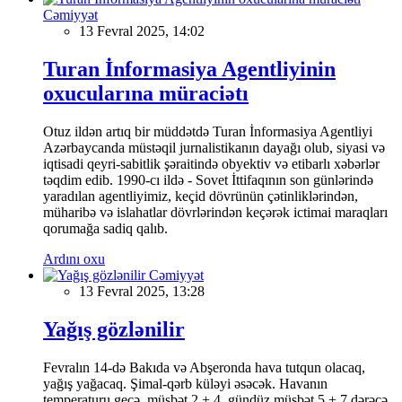
Cəmiyyət
13 Fevral 2025, 14:02
Turan İnformasiya Agentliyinin
oxucularına müraciətı
Otuz ildən artıq bir müddətdə Turan İnformasiya Agentliyi
Azərbaycanda müstəqil jurnalistikanın dayağı olub, siyasi və
iqtisadi qeyri-sabitlik şəraitində obyektiv və etibarlı xəbərlər
təqdim edib. 1990-cı ildə - Sovet İttifaqının son günlərində
yaradılan agentliyimiz, keçid dövrünün çətinliklərindən,
müharibə və islahatlar dövrlərindən keçərək ictimai maraqları
qorumağa sadiq qalıb.
Ardını oxu
Cəmiyyət
13 Fevral 2025, 13:28
Yağış gözlənilir
Fevralın 14-də Bakıda və Abşeronda hava tutqun olacaq,
yağış yağacaq. Şimal-qərb küləyi əsəcək. Havanın
temperaturu gecə müsbət 2 + 4, gündüz müsbət 5 + 7 dərəcə