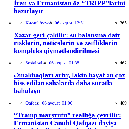
İran və Ermənistan öz “TRIPP”lərini
hazırlayır
Xəzər hövzəsi,
06 avqust, 12:31
365
Xəzər geri çəkilir: su balansına dair
risklərin, nəticələrin və zəifliklərin
kompleks qiymətləndirilməsi
Sosial sahə,
06 avqust, 01:38
462
Əməkhaqları artır, lakin həyat ən çox
hiss edilən sahələrdə daha sürətlə
bahalaşır
Qafqaz,
06 avqust, 01:06
489
“Tramp marşrutu” reallığa çevrilir:
Ermənistan Cənubi Qafqazı dəyişə