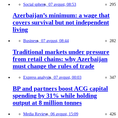
Social sphere,
07 avqust, 08:53
295
Azerbaijan’s minimum: a wage that
covers survival but not independent
living
Business,
07 avqust, 08:44
282
Traditional markets under pressure
from retail chains: why Azerbaijan
must change the rules of trade
Express analysis,
07 avqust, 00:03
347
BP and partners boost ACG capital
spending by 31% while holding
output at 8 million tonnes
Media Review,
06 avqust, 15:09
426