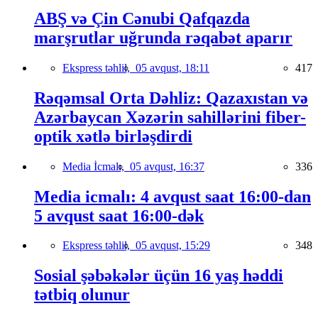
ABŞ və Çin Cənubi Qafqazda
marşrutlar uğrunda rəqabət aparır
Ekspress təhlil,
05 avqust, 18:11
417
Rəqəmsal Orta Dəhliz: Qazaxıstan və
Azərbaycan Xəzərin sahillərini fiber-
optik xətlə birləşdirdi
Media İcmalı,
05 avqust, 16:37
336
Media icmalı: 4 avqust saat 16:00-dan
5 avqust saat 16:00-dək
Ekspress təhlil,
05 avqust, 15:29
348
Sosial şəbəkələr üçün 16 yaş həddi
tətbiq olunur