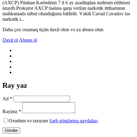
(AXCP) Pünhan Kərimlinin 7 il 6 ay azadlıqdan məhrum edilməsi
istəyib.Prokuror AXCP fəalına qarşı verilən narkotik ittihamının
məhkəmədə sübut olunduğunu bildirib. Vəkili Cavad Cavadov isə
narkotik i...
Daha çox oxumaq üçün daxil olun və ya abunə olun
Daxil ol
Abunə ol
Rəy yaz
Ad *
Rəyiniz *
Oxudum və razıyam
Şərh göndərmə qaydaları
Göndər