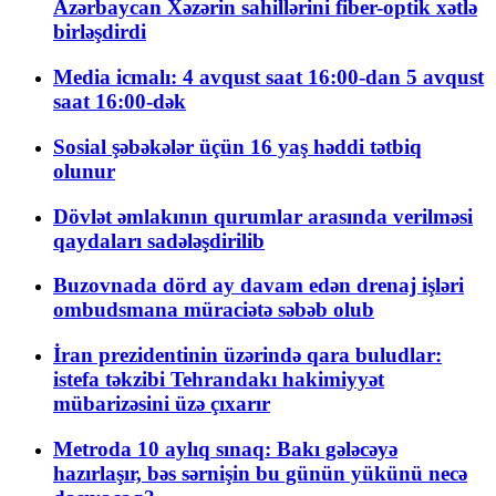
Azərbaycan Xəzərin sahillərini fiber-optik xətlə
birləşdirdi
Media icmalı: 4 avqust saat 16:00-dan 5 avqust
saat 16:00-dək
Sosial şəbəkələr üçün 16 yaş həddi tətbiq
olunur
Dövlət əmlakının qurumlar arasında verilməsi
qaydaları sadələşdirilib
Buzovnada dörd ay davam edən drenaj işləri
ombudsmana müraciətə səbəb olub
İran prezidentinin üzərində qara buludlar:
istefa təkzibi Tehrandakı hakimiyyət
mübarizəsini üzə çıxarır
Metroda 10 aylıq sınaq: Bakı gələcəyə
hazırlaşır, bəs sərnişin bu günün yükünü necə