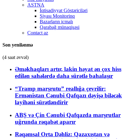
ASTNA
İqtisadiyyat Göstəriciləri
Siyası Monitorinq
Bazarların icmalı
Qarabağ münaqişəsi
Contact az
Son yenilənmə
(4 saat əvvəl)
Əməkhaqları artır, lakin həyat ən çox hiss
edilən sahələrdə daha sürətlə bahalaşır
“Tramp marşrutu” reallığa çevrilir:
Ermənistan Cənubi Qafqazı dəyişə biləcək
layihəni sürətləndirir
ABŞ və Çin Cənubi Qafqazda marşrutlar
uğrunda rəqabət aparır
Rəqəmsal Orta Dəhliz: Qazaxıstan və