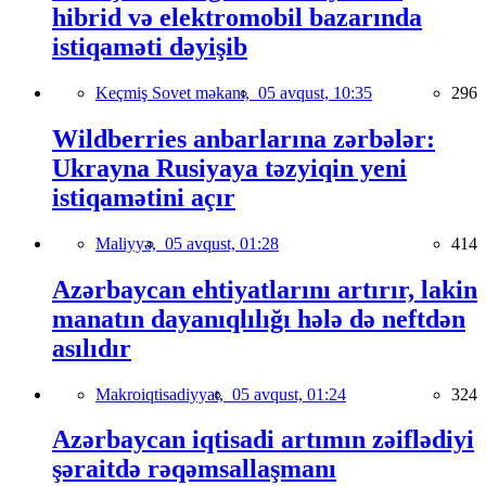
hibrid və elektromobil bazarında
istiqaməti dəyişib
Keçmiş Sovet məkanı,
05 avqust, 10:35
296
Wildberries anbarlarına zərbələr:
Ukrayna Rusiyaya təzyiqin yeni
istiqamətini açır
Maliyyə,
05 avqust, 01:28
414
Azərbaycan ehtiyatlarını artırır, lakin
manatın dayanıqlılığı hələ də neftdən
asılıdır
Makroiqtisadiyyat,
05 avqust, 01:24
324
Azərbaycan iqtisadi artımın zəiflədiyi
şəraitdə rəqəmsallaşmanı