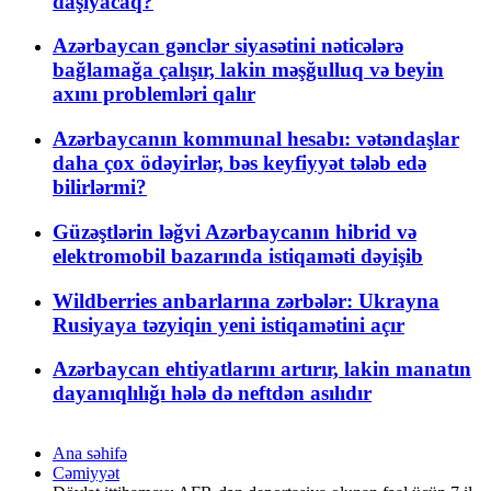
daşıyacaq?
Azərbaycan gənclər siyasətini nəticələrə
bağlamağa çalışır, lakin məşğulluq və beyin
axını problemləri qalır
Azərbaycanın kommunal hesabı: vətəndaşlar
daha çox ödəyirlər, bəs keyfiyyət tələb edə
bilirlərmi?
Güzəştlərin ləğvi Azərbaycanın hibrid və
elektromobil bazarında istiqaməti dəyişib
Wildberries anbarlarına zərbələr: Ukrayna
Rusiyaya təzyiqin yeni istiqamətini açır
Azərbaycan ehtiyatlarını artırır, lakin manatın
dayanıqlılığı hələ də neftdən asılıdır
Ana səhifə
Cəmiyyət