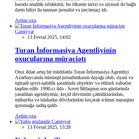
barədə analitik təfəkkürü, bu ölkənin tarixi və siyasəti ilə bağlı
dərin biliyi ilə tanınan jurnalist və tərcüməçi idi.
Ardını oxu
Cəmiyyət
13 Fevral 2025, 14:02
Turan İnformasiya Agentliyinin
oxucularına müraciətı
Otuz ildən artıq bir müddətdə Turan İnformasiya Agentliyi
Azərbaycanda müstəqil jurnalistikanın dayağı olub, siyasi və
iqtisadi qeyri-sabitlik şəraitində obyektiv və etibarlı xəbərlər
təqdim edib. 1990-cı ildə - Sovet İttifaqının son günlərində
yaradılan agentliyimiz, keçid dövrünün çətinliklərindən,
müharibə və islahatlar dövrlərindən keçərək ictimai maraqları
qorumağa sadiq qalıb.
Ardını oxu
Cəmiyyət
13 Fevral 2025, 13:28