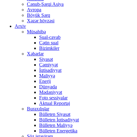
Cənub-Şərqi Asiya
Avropa
Böyük Şərq
Xəzər hövzəsi
Arxiv
Müsahibə
Sual-cavab
Çətin sual
Bizimkiler
Xəbərlər
Siyasət
Cəmiyyət
İqtisadiyyat
Maliyyə
Enerji
Dünyada
Mədəniyyət
Foto sessiyalar
Aktual Reportaj
Buraxılışlar
Bülleten Siyasət
Bülleten İqtisadiyyat
Bülleten Maliyyə
Bülleten Energetika
Söz istəyirəm