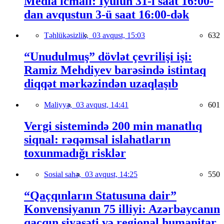
Media icmalı: İyulun 31-i saat 16:00-
dan avqustun 3-ü saat 16:00-dək
Təhlükəsizlik,
03 avqust, 15:03
632
“Unudulmuş” dövlət çevrilişi işi:
Ramiz Mehdiyev barəsində istintaq
diqqət mərkəzindən uzaqlaşıb
Maliyyə,
03 avqust, 14:41
601
Vergi sistemində 200 min manatlıq
siqnal: rəqəmsal islahatların
toxunmadığı risklər
Sosial sahə,
03 avqust, 14:25
550
“Qaçqınların Statusuna dair”
Konvensiyanın 75 illiyi: Azərbaycanın
qaçqın siyasəti və regional humanitar