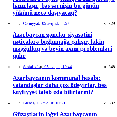
hazırlaşır, bəs sərnişin bu günün
yükünü necə daşıyacaq?
Cəmiyyət,
05 avqust, 11:57
329
Azərbaycan gənclər siyasətini
nəticələrə bağlamağa çalışır, lakin
məşğulluq və beyin axını problemləri
qalır
Sosial sahə,
05 avqust, 10:44
348
Azərbaycanın kommunal hesabı:
vətəndaşlar daha çox ödəyirlər, bəs
keyfiyyət tələb edə bilirlərmi?
Biznes,
05 avqust, 10:39
332
Güzəştlərin ləğvi Azərbaycanın