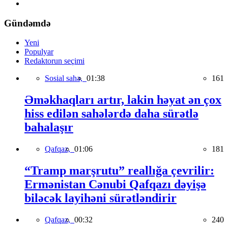
Gündəmdə
Yeni
Populyar
Redaktorun seçimi
Sosial sahə,
01:38
161
Əməkhaqları artır, lakin həyat ən çox
hiss edilən sahələrdə daha sürətlə
bahalaşır
Qafqaz,
01:06
181
“Tramp marşrutu” reallığa çevrilir:
Ermənistan Cənubi Qafqazı dəyişə
biləcək layihəni sürətləndirir
Qafqaz,
00:32
240