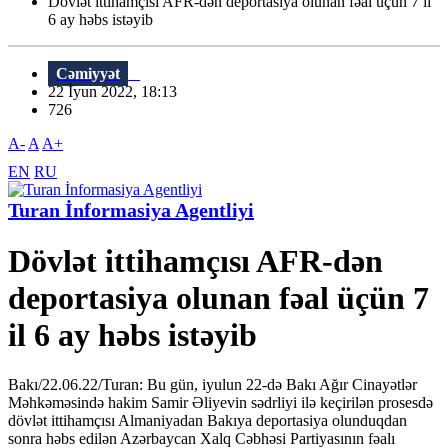
Dövlət ittihamçısı AFR-dən deportasiya olunan fəal üçün 7 il
6 ay həbs istəyib
Cəmiyyət
22 İyun 2022, 18:13
726
A-
A
A+
EN
RU
Turan İnformasiya Agentliyi
Dövlət ittihamçısı AFR-dən
deportasiya olunan fəal üçün 7
il 6 ay həbs istəyib
Bakı/22.06.22/Turan: Bu gün, iyulun 22-də Bakı Ağır Cinayətlər
Məhkəməsində hakim Samir Əliyevin sədrliyi ilə keçirilən prosesdə
dövlət ittihamçısı Almaniyadan Bakıya deportasiya olunduqdan
sonra həbs edilən Azərbaycan Xalq Cəbhəsi Partiyasının fəalı