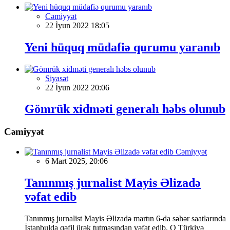
Cəmiyyət
22 İyun 2022 18:05
Yeni hüquq müdafiə qurumu yaranıb
Siyasət
22 İyun 2022 20:06
Gömrük xidməti generalı həbs olunub
Cəmiyyət
Cəmiyyət
6 Mart 2025, 20:06
Tanınmış jurnalist Mayis Əlizadə
vəfat edib
Tanınmış jurnalist Mayis Əlizadə martın 6-da səhər saatlarında
İstanbulda qəfil ürək tutmasından vəfat edib. O Türkiyə