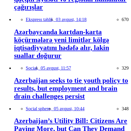
çağırışlar
Ekspress təhlil,
03 avqust, 14:18
670
Azərbaycanda kartdan-karta
köçürmələrə yeni limitlər kölgə
iqtisadiyyatını hədəfə alır, lakin
suallar doğurur
Social,
05 avqust, 11:57
329
Azerbaijan seeks to tie youth policy to
results, but employment and brain
drain challenges persist
Social sphere,
05 avqust, 10:44
348
Azerbaijan’s Utility Bill: Citizens Are
Paying More, but Can They Demand