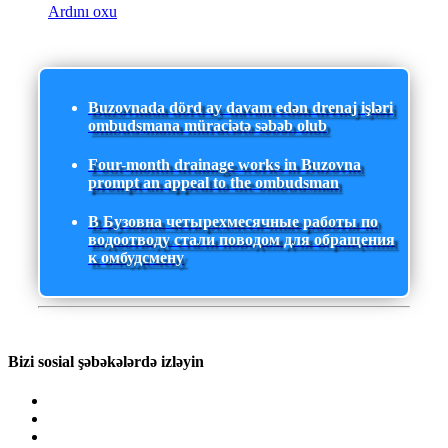
Ardını oxu
Buzovnada dörd ay davam edən drenaj işləri
ombudsmana müraciətə səbəb olub
Four-month drainage works in Buzovna
prompt an appeal to the ombudsman
В Бузовна четырехмесячные работы по
водоотводу стали поводом для обращения
к омбудсмену
Bizi sosial şəbəkələrdə izləyin