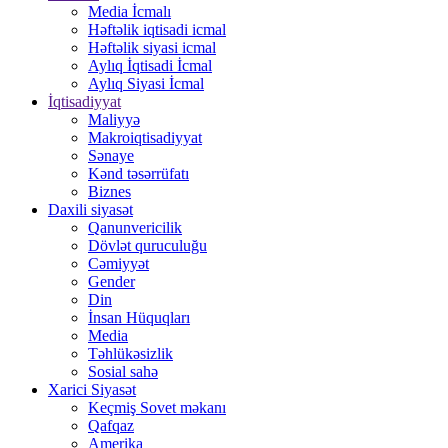
Media İcmalı
Həftəlik iqtisadi icmal
Həftəlik siyasi icmal
Aylıq İqtisadi İcmal
Aylıq Siyasi İcmal
İqtisadiyyat
Maliyyə
Makroiqtisadiyyat
Sənaye
Kənd təsərrüfatı
Biznes
Daxili siyasət
Qanunvericilik
Dövlət quruculuğu
Cəmiyyət
Gender
Din
İnsan Hüquqları
Media
Təhlükəsizlik
Sosial sahə
Xarici Siyasət
Keçmiş Sovet məkanı
Qafqaz
Amerika