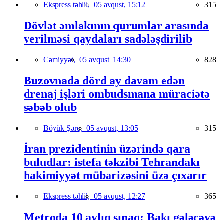
Ekspress təhlil,
05 avqust, 15:12
315
Dövlət əmlakının qurumlar arasında
verilməsi qaydaları sadələşdirilib
Cəmiyyət,
05 avqust, 14:30
828
Buzovnada dörd ay davam edən
drenaj işləri ombudsmana müraciətə
səbəb olub
Böyük Şərq,
05 avqust, 13:05
315
İran prezidentinin üzərində qara
buludlar: istefa təkzibi Tehrandakı
hakimiyyət mübarizəsini üzə çıxarır
Ekspress təhlil,
05 avqust, 12:27
365
Metroda 10 aylıq sınaq: Bakı gələcəyə