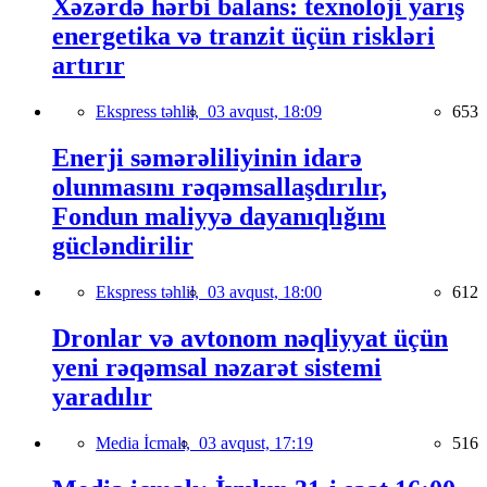
Xəzərdə hərbi balans: texnoloji yarış
energetika və tranzit üçün riskləri
artırır
Ekspress təhlil,
03 avqust, 18:09
653
Enerji səmərəliliyinin idarə
olunmasını rəqəmsallaşdırılır,
Fondun maliyyə dayanıqlığını
gücləndirilir
Ekspress təhlil,
03 avqust, 18:00
612
Dronlar və avtonom nəqliyyat üçün
yeni rəqəmsal nəzarət sistemi
yaradılır
Media İcmalı,
03 avqust, 17:19
516