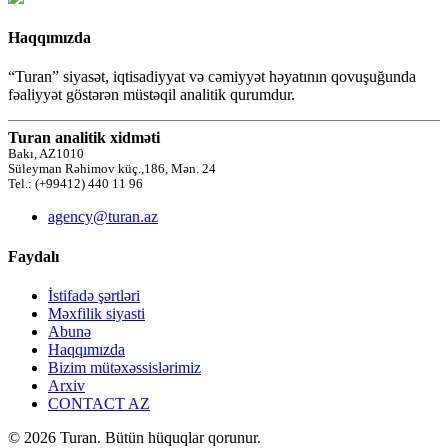
Haqqımızda
“Turan” siyasət, iqtisadiyyat və cəmiyyət həyatının qovuşuğunda
fəaliyyət göstərən müstəqil analitik qurumdur.
Turan analitik xidməti
Bakı, AZ1010
Süleyman Rəhimov küç.,186, Mən. 24
Tel.: (+99412) 440 11 96
agency@turan.az
Faydalı
İstifadə şərtləri
Məxfilik siyasti
Abunə
Haqqımızda
Bizim mütəxəssislərimiz
Arxiv
CONTACT AZ
© 2026 Turan. Bütün hüquqlar qorunur.