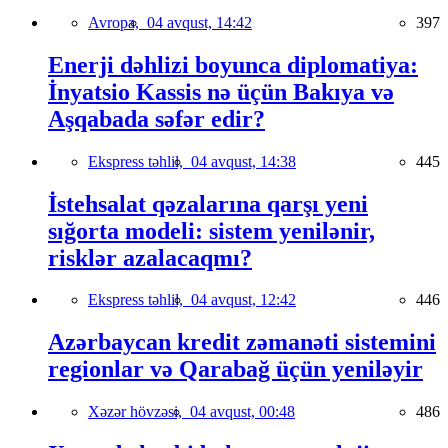
Avropa,
04 avqust, 14:42
397
Enerji dəhlizi boyunca diplomatiya:
İnyatsio Kassis nə üçün Bakıya və
Aşqabada səfər edir?
Ekspress təhlil,
04 avqust, 14:38
445
İstehsalat qəzalarına qarşı yeni
sığorta modeli: sistem yenilənir,
risklər azalacaqmı?
Ekspress təhlil,
04 avqust, 12:42
446
Azərbaycan kredit zəmanəti sistemini
regionlar və Qarabağ üçün yeniləyir
Xəzər hövzəsi,
04 avqust, 00:48
486