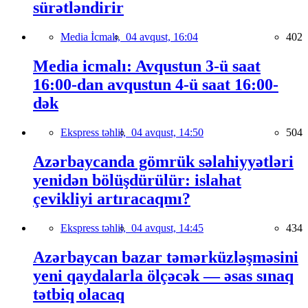
sürətləndirir
Media İcmalı,
04 avqust, 16:04
402
Media icmalı: Avqustun 3-ü saat
16:00-dan avqustun 4-ü saat 16:00-
dək
Ekspress təhlil,
04 avqust, 14:50
504
Azərbaycanda gömrük səlahiyyətləri
yenidən bölüşdürülür: islahat
çevikliyi artıracaqmı?
Ekspress təhlil,
04 avqust, 14:45
434
Azərbaycan bazar təmərküzləşməsini
yeni qaydalarla ölçəcək — əsas sınaq
tətbiq olacaq