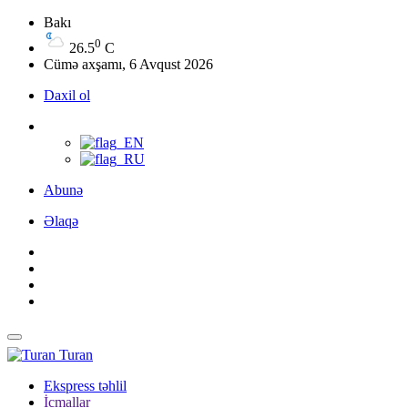
Bakı
0
26.5
C
Cümə axşamı, 6 Avqust 2026
Daxil ol
Abunə
Əlaqə
Turan
Ekspress təhlil
İcmallar