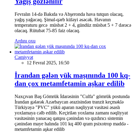
Yağış gözlənilir
Fevralın 14-də Bakıda və Abşeronda hava tutqun olacaq,
yağış yağacaq. Şimal-qərb küləyi əsəcək. Havanın
temperaturu gecə müsbət 2 + 4, gündüz müsbət 5 + 7 dərəcə
olacaq. Rütubət 75-85 faiz olacaq.
Ardını oxu
Cəmiyyət
12 Fevral 2025, 16:50
İrandan gələn yük maşınında 100 kq-
dan çox metamfetamin aşkar edilib
Naxçıvan Baş Gömrük İdarəsinin "Culfa" gömrük postunda
İrandan gələrək Azərbaycan ərazisindən tranzit keçməklə
Türkiyəyə "PVC" yükü aparan nəqliyyat vasitəsi əsaslı
yoxlamaya cəlb edilib. Keçirilən yoxlama zamanı nəqliyyat
vasitəsinin yanacaq qatqısı çənindən və qızdırıcı sistemin
çənindən maye halında 101 kq 400 qram psixotrop maddə -
metamfetamin aşkar edilib