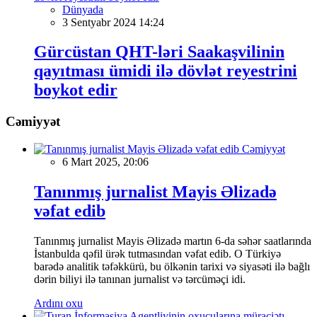
Dünyada
3 Sentyabr 2024 14:24
Gürcüstan QHT-ləri Saakaşvilinin
qayıtması ümidi ilə dövlət reyestrini
boykot edir
Cəmiyyət
Cəmiyyət
6 Mart 2025, 20:06
Tanınmış jurnalist Mayis Əlizadə
vəfat edib
Tanınmış jurnalist Mayis Əlizadə martın 6-da səhər saatlarında
İstanbulda qəfil ürək tutmasından vəfat edib. O Türkiyə
barədə analitik təfəkkürü, bu ölkənin tarixi və siyasəti ilə bağlı
dərin biliyi ilə tanınan jurnalist və tərcüməçi idi.
Ardını oxu