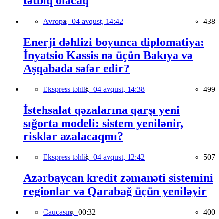
tətbiq olacaq
Avropa,
04 avqust, 14:42
438
Enerji dəhlizi boyunca diplomatiya:
İnyatsio Kassis nə üçün Bakıya və
Aşqabada səfər edir?
Ekspress təhlil,
04 avqust, 14:38
499
İstehsalat qəzalarına qarşı yeni
sığorta modeli: sistem yenilənir,
risklər azalacaqmı?
Ekspress təhlil,
04 avqust, 12:42
507
Azərbaycan kredit zəmanəti sistemini
regionlar və Qarabağ üçün yeniləyir
Caucasus,
00:32
400