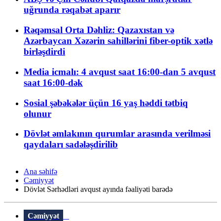
uğrunda rəqabət aparır
Rəqəmsal Orta Dəhliz: Qazaxıstan və
Azərbaycan Xəzərin sahillərini fiber-optik xətlə
birləşdirdi
Media icmalı: 4 avqust saat 16:00-dan 5 avqust
saat 16:00-dək
Sosial şəbəkələr üçün 16 yaş həddi tətbiq
olunur
Dövlət əmlakının qurumlar arasında verilməsi
qaydaları sadələşdirilib
Ana səhifə
Cəmiyyət
Dövlət Sərhədləri avqust ayında fəaliyəti barədə
Cəmiyyət