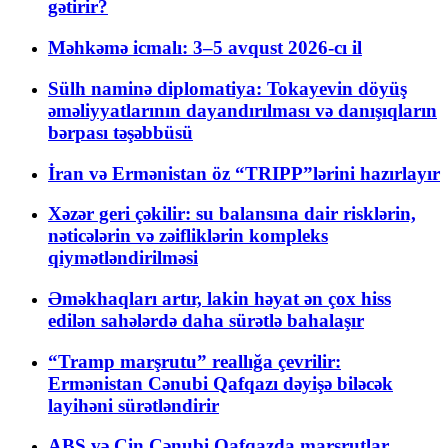
gətirir?
Məhkəmə icmalı: 3–5 avqust 2026-cı il
Sülh naminə diplomatiya: Tokayevin döyüş
əməliyyatlarının dayandırılması və danışıqların
bərpası təşəbbüsü
İran və Ermənistan öz “TRIPP”lərini hazırlayır
Xəzər geri çəkilir: su balansına dair risklərin,
nəticələrin və zəifliklərin kompleks
qiymətləndirilməsi
Əməkhaqları artır, lakin həyat ən çox hiss
edilən sahələrdə daha sürətlə bahalaşır
“Tramp marşrutu” reallığa çevrilir:
Ermənistan Cənubi Qafqazı dəyişə biləcək
layihəni sürətləndirir
ABŞ və Çin Cənubi Qafqazda marşrutlar