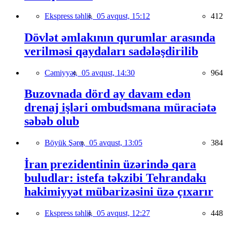
Ekspress təhlil,
05 avqust, 15:12
412
Dövlət əmlakının qurumlar arasında
verilməsi qaydaları sadələşdirilib
Cəmiyyət,
05 avqust, 14:30
964
Buzovnada dörd ay davam edən
drenaj işləri ombudsmana müraciətə
səbəb olub
Böyük Şərq,
05 avqust, 13:05
384
İran prezidentinin üzərində qara
buludlar: istefa təkzibi Tehrandakı
hakimiyyət mübarizəsini üzə çıxarır
Ekspress təhlil,
05 avqust, 12:27
448