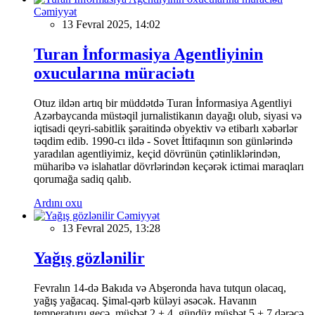
Cəmiyyət
13 Fevral 2025, 14:02
Turan İnformasiya Agentliyinin
oxucularına müraciətı
Otuz ildən artıq bir müddətdə Turan İnformasiya Agentliyi
Azərbaycanda müstəqil jurnalistikanın dayağı olub, siyasi və
iqtisadi qeyri-sabitlik şəraitində obyektiv və etibarlı xəbərlər
təqdim edib. 1990-cı ildə - Sovet İttifaqının son günlərində
yaradılan agentliyimiz, keçid dövrünün çətinliklərindən,
müharibə və islahatlar dövrlərindən keçərək ictimai maraqları
qorumağa sadiq qalıb.
Ardını oxu
Cəmiyyət
13 Fevral 2025, 13:28
Yağış gözlənilir
Fevralın 14-də Bakıda və Abşeronda hava tutqun olacaq,
yağış yağacaq. Şimal-qərb küləyi əsəcək. Havanın
temperaturu gecə müsbət 2 + 4, gündüz müsbət 5 + 7 dərəcə