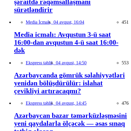
şəraitdə rəqəmsallaşmanı
sürətləndirir
Media İcmalı,
04 avqust, 16:04
451
Media icmalı: Avqustun 3-ü saat
16:00-dan avqustun 4-ü saat 16:00-
dək
Ekspress təhlil,
04 avqust, 14:50
553
Azərbaycanda gömrük səlahiyyətləri
yenidən bölüşdürülür: islahat
çevikliyi artıracaqmı?
Ekspress təhlil,
04 avqust, 14:45
476
Azərbaycan bazar təmərküzləşməsini
yeni qaydalarla ölçəcək — əsas sınaq