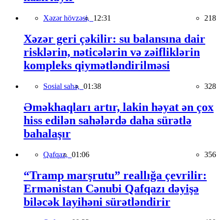
Xəzər hövzəsi,
12:31
218
Xəzər geri çəkilir: su balansına dair
risklərin, nəticələrin və zəifliklərin
kompleks qiymətləndirilməsi
Sosial sahə,
01:38
328
Əməkhaqları artır, lakin həyat ən çox
hiss edilən sahələrdə daha sürətlə
bahalaşır
Qafqaz,
01:06
356
“Tramp marşrutu” reallığa çevrilir:
Ermənistan Cənubi Qafqazı dəyişə
biləcək layihəni sürətləndirir