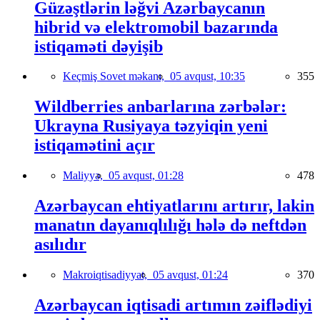
Güzəştlərin ləğvi Azərbaycanın
hibrid və elektromobil bazarında
istiqaməti dəyişib
Keçmiş Sovet məkanı,
05 avqust, 10:35
355
Wildberries anbarlarına zərbələr:
Ukrayna Rusiyaya təzyiqin yeni
istiqamətini açır
Maliyyə,
05 avqust, 01:28
478
Azərbaycan ehtiyatlarını artırır, lakin
manatın dayanıqlılığı hələ də neftdən
asılıdır
Makroiqtisadiyyat,
05 avqust, 01:24
370
Azərbaycan iqtisadi artımın zəiflədiyi