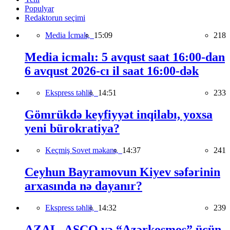
Populyar
Redaktorun seçimi
Media İcmalı,
15:09
218
Media icmalı: 5 avqust saat 16:00-dan
6 avqust 2026-cı il saat 16:00-dək
Ekspress təhlil,
14:51
233
Gömrükdə keyfiyyət inqilabı, yoxsa
yeni bürokratiya?
Keçmiş Sovet məkanı,
14:37
241
Ceyhun Bayramovun Kiyev səfərinin
arxasında nə dayanır?
Ekspress təhlil,
14:32
239
AZAL, ASCO və “Azərkosmos” üçün