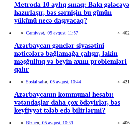
Metroda 10 aylıq sınaq: Bakı gələcəyə
hazırlaşır, bəs sərnişin bu günün
yükünü necə daşıyacaq?
Cəmiyyət,
05 avqust, 11:57
402
Azərbaycan gənclər siyasətini
nəticələrə bağlamağa çalışır, lakin
məşğulluq və beyin axını problemləri
qalır
Sosial sahə,
05 avqust, 10:44
421
Azərbaycanın kommunal hesabı:
vətəndaşlar daha çox ödəyirlər, bəs
keyfiyyət tələb edə bilirlərmi?
Biznes,
05 avqust, 10:39
406