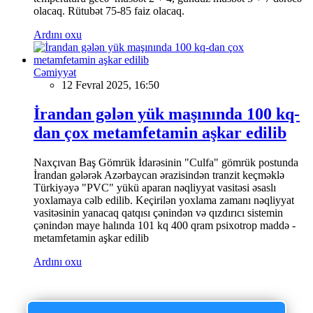
olacaq. Rütubət 75-85 faiz olacaq.
Ardını oxu
Cəmiyyət
12 Fevral 2025, 16:50
İrandan gələn yük maşınında 100 kq-
dan çox metamfetamin aşkar edilib
Naxçıvan Baş Gömrük İdarəsinin "Culfa" gömrük postunda
İrandan gələrək Azərbaycan ərazisindən tranzit keçməklə
Türkiyəyə "PVC" yükü aparan nəqliyyat vasitəsi əsaslı
yoxlamaya cəlb edilib. Keçirilən yoxlama zamanı nəqliyyat
vasitəsinin yanacaq qatqısı çənindən və qızdırıcı sistemin
çənindən maye halında 101 kq 400 qram psixotrop maddə -
metamfetamin aşkar edilib
Ardını oxu