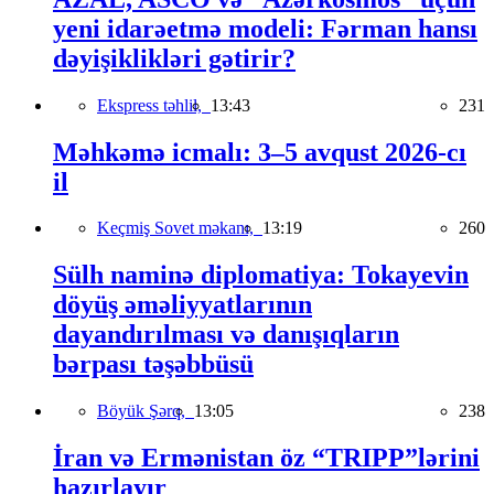
yeni idarəetmə modeli: Fərman hansı
dəyişiklikləri gətirir?
Ekspress təhlil,
13:43
231
Məhkəmə icmalı: 3–5 avqust 2026-cı
il
Keçmiş Sovet məkanı,
13:19
260
Sülh naminə diplomatiya: Tokayevin
döyüş əməliyyatlarının
dayandırılması və danışıqların
bərpası təşəbbüsü
Böyük Şərq,
13:05
238
İran və Ermənistan öz “TRIPP”lərini
hazırlayır