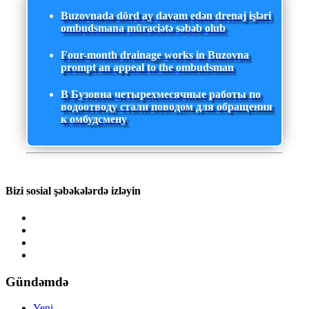
Buzovnada dörd ay davam edən drenaj işləri
ombudsmana müraciətə səbəb olub
Four-month drainage works in Buzovna
prompt an appeal to the ombudsman
В Бузовна четырехмесячные работы по
водоотводу стали поводом для обращения
к омбудсмену
Bizi sosial şəbəkələrdə izləyin
Gündəmdə
Yeni