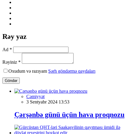
Rəy yaz
Ad *
Rəyiniz *
Oxudum və razıyam
Şərh göndərmə qaydaları
Göndər
Cəmiyyət
3 Sentyabr 2024 13:53
Çərşənbə günü üçün hava proqnozu