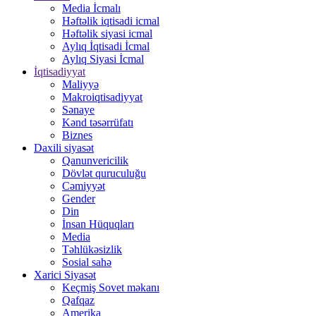
Media İcmalı
Həftəlik iqtisadi icmal
Həftəlik siyasi icmal
Aylıq İqtisadi İcmal
Aylıq Siyasi İcmal
İqtisadiyyat
Maliyyə
Makroiqtisadiyyat
Sənaye
Kənd təsərrüfatı
Biznes
Daxili siyasət
Qanunvericilik
Dövlət quruculuğu
Cəmiyyət
Gender
Din
İnsan Hüquqları
Media
Təhlükəsizlik
Sosial sahə
Xarici Siyasət
Keçmiş Sovet məkanı
Qafqaz
Amerika