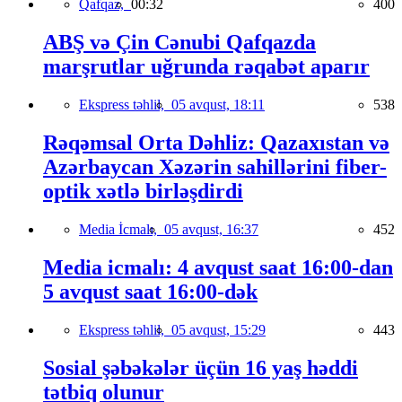
Qafqaz,
00:32
400
ABŞ və Çin Cənubi Qafqazda
marşrutlar uğrunda rəqabət aparır
Ekspress təhlil,
05 avqust, 18:11
538
Rəqəmsal Orta Dəhliz: Qazaxıstan və
Azərbaycan Xəzərin sahillərini fiber-
optik xətlə birləşdirdi
Media İcmalı,
05 avqust, 16:37
452
Media icmalı: 4 avqust saat 16:00-dan
5 avqust saat 16:00-dək
Ekspress təhlil,
05 avqust, 15:29
443
Sosial şəbəkələr üçün 16 yaş həddi
tətbiq olunur