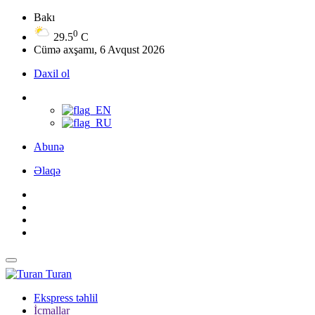
Bakı
0
29.5
C
Cümə axşamı, 6 Avqust 2026
Daxil ol
Abunə
Əlaqə
Turan
Ekspress təhlil
İcmallar