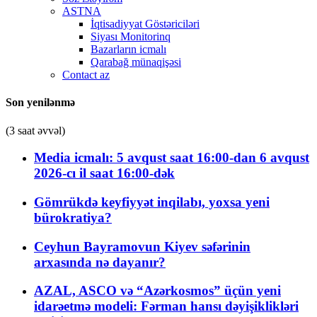
ASTNA
İqtisadiyyat Göstəriciləri
Siyası Monitorinq
Bazarların icmalı
Qarabağ münaqişəsi
Contact az
Son yenilənmə
(3 saat əvvəl)
Media icmalı: 5 avqust saat 16:00-dan 6 avqust
2026-cı il saat 16:00-dək
Gömrükdə keyfiyyət inqilabı, yoxsa yeni
bürokratiya?
Ceyhun Bayramovun Kiyev səfərinin
arxasında nə dayanır?
AZAL, ASCO və “Azərkosmos” üçün yeni
idarəetmə modeli: Fərman hansı dəyişiklikləri