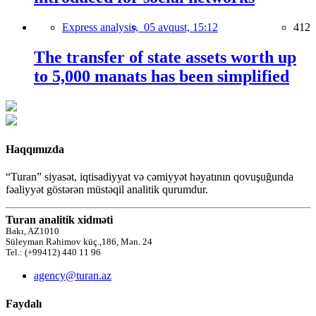
Express analysis,
05 avqust, 15:12
412
The transfer of state assets worth up
to 5,000 manats has been simplified
Haqqımızda
“Turan” siyasət, iqtisadiyyat və cəmiyyət həyatının qovuşuğunda
fəaliyyət göstərən müstəqil analitik qurumdur.
Turan analitik xidməti
Bakı, AZ1010
Süleyman Rəhimov küç.,186, Mən. 24
Tel.: (+99412) 440 11 96
agency@turan.az
Faydalı