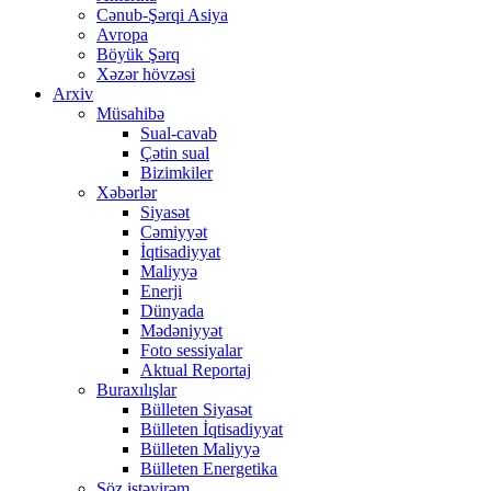
Cənub-Şərqi Asiya
Avropa
Böyük Şərq
Xəzər hövzəsi
Arxiv
Müsahibə
Sual-cavab
Çətin sual
Bizimkiler
Xəbərlər
Siyasət
Cəmiyyət
İqtisadiyyat
Maliyyə
Enerji
Dünyada
Mədəniyyət
Foto sessiyalar
Aktual Reportaj
Buraxılışlar
Bülleten Siyasət
Bülleten İqtisadiyyat
Bülleten Maliyyə
Bülleten Energetika
Söz istəyirəm