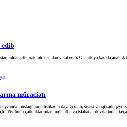
 edib
tanbulda qəfil ürək tutmasından vəfat edib. O Türkiyə barədə analitik təfə
yət
arına müraciətı
ycanda müstəqil jurnalistikanın dayağı olub, siyasi və iqtisadi qeyri-sa
keçid dövrünün çətinliklərindən, müharibə və islahatlar dövrlərindən keç