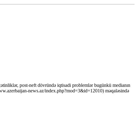
i çətinliklər, post-neft dövründə iqtisadi problemlər bugünkü medianın
p://www.azerbaijan-news.az/index.php?mod=3&id=12010) məqaləsində