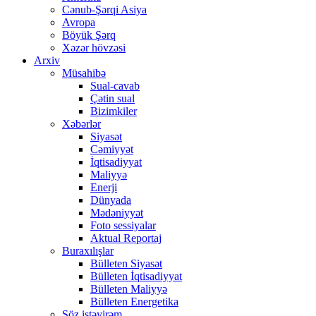
Cənub-Şərqi Asiya
Avropa
Böyük Şərq
Xəzər hövzəsi
Arxiv
Müsahibə
Sual-cavab
Çətin sual
Bizimkiler
Xəbərlər
Siyasət
Cəmiyyət
İqtisadiyyat
Maliyyə
Enerji
Dünyada
Mədəniyyət
Foto sessiyalar
Aktual Reportaj
Buraxılışlar
Bülleten Siyasət
Bülleten İqtisadiyyat
Bülleten Maliyyə
Bülleten Energetika
Söz istəyirəm