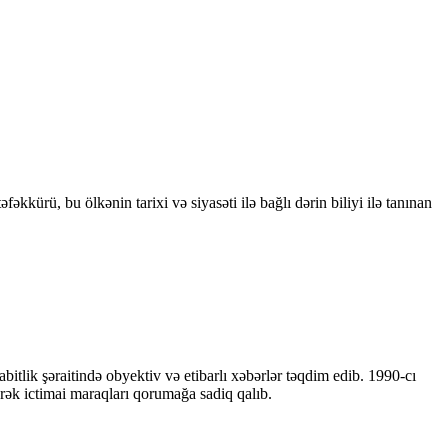
kkürü, bu ölkənin tarixi və siyasəti ilə bağlı dərin biliyi ilə tanınan
bitlik şəraitində obyektiv və etibarlı xəbərlər təqdim edib. 1990-cı
ərək ictimai maraqları qorumağa sadiq qalıb.