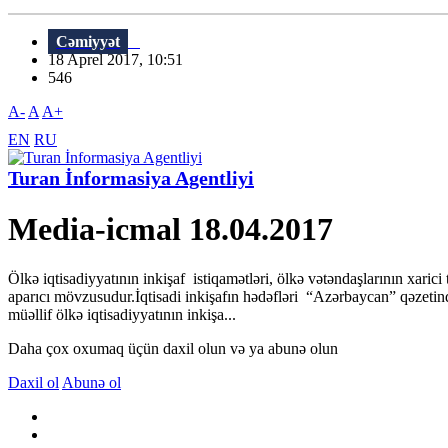
Cəmiyyət
18 Aprel 2017, 10:51
546
A-
A
A+
EN
RU
Turan İnformasiya Agentliyi
Media-icmal 18.04.2017
Ölkə iqtisadiyyatının inkişaf istiqamətləri, ölkə vətəndaşlarının xaric
aparıcı mövzusudur.İqtisadi inkişafın hədəfləri “Azərbaycan” qəzet
müəllif ölkə iqtisadiyyatının inkişa...
Daha çox oxumaq üçün daxil olun və ya abunə olun
Daxil ol
Abunə ol