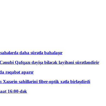
 sahələrdə daha sürətlə bahalaşır
ənubi Qafqazı dəyişə biləcək layihəni sürətləndirir
a rəqabət aparır
zərin sahillərini fiber-optik xətlə birləşdirdi
saat 16:00-dək