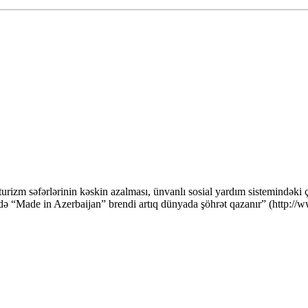
i turizm səfərlərinin kəskin azalması, ünvanlı sosial yardım sistemindək
ində “Made in Azerbaijan” brendi artıq dünyada şöhrət qazanır” (htt