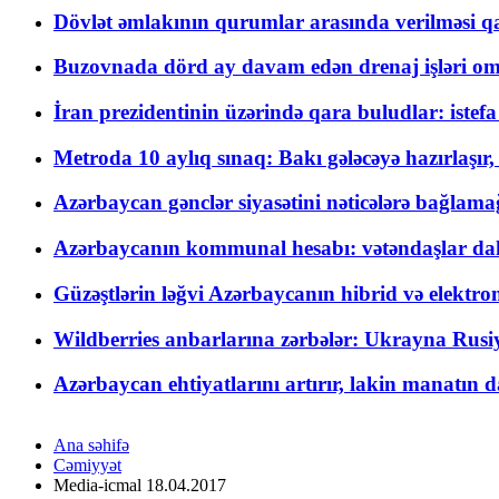
Dövlət əmlakının qurumlar arasında verilməsi qay
Buzovnada dörd ay davam edən drenaj işləri o
İran prezidentinin üzərində qara buludlar: istef
Metroda 10 aylıq sınaq: Bakı gələcəyə hazırlaşı
Azərbaycan gənclər siyasətini nəticələrə bağlamağ
Azərbaycanın kommunal hesabı: vətəndaşlar daha ç
Güzəştlərin ləğvi Azərbaycanın hibrid və elektro
Wildberries anbarlarına zərbələr: Ukrayna Rusiya
Azərbaycan ehtiyatlarını artırır, lakin manatın da
Ana səhifə
Cəmiyyət
Media-icmal 18.04.2017