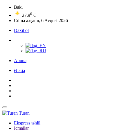
Bakı
0
27.9
C
Cümə axşamı, 6 Avqust 2026
Daxil ol
Abunə
Əlaqə
Turan
Ekspress təhlil
İcmallar