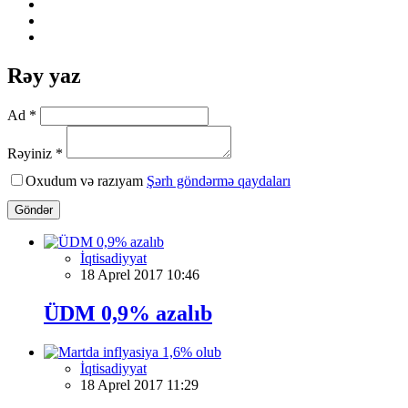
Rəy yaz
Ad *
Rəyiniz *
Oxudum və razıyam
Şərh göndərmə qaydaları
Göndər
İqtisadiyyat
18 Aprel 2017 10:46
ÜDM 0,9% azalıb
İqtisadiyyat
18 Aprel 2017 11:29