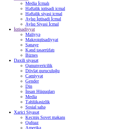
Media İcmalı
Həftəlik iqtisadi icmal
Həftəlik siyasi icmal
Aylıq İqtisadi İcmal
Aylıq Siyasi İcmal
İqtisadiyyat
Maliyyə
Makroiqtisadiyyat
Sənaye
Kənd təsərrüfatı
Biznes
Daxili siyasət
Qanunvericilik
Dövlət quruculuğu
Cəmiyyət
Gender
Din
İnsan Hüquqları
Media
Təhlükəsizlik
Sosial sahə
Xarici Siyasət
Keçmiş Sovet məkanı
Qafqaz
Amerika