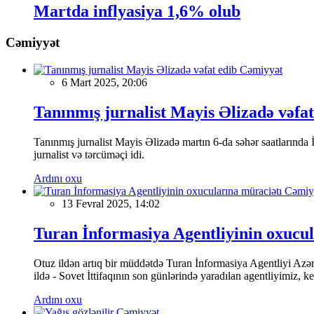
Martda inflyasiya 1,6% olub
Cəmiyyət
Cəmiyyət
6 Mart 2025, 20:06
Tanınmış jurnalist Mayis Əlizadə vəfat
Tanınmış jurnalist Mayis Əlizadə martın 6-da səhər saatlarında İs
jurnalist və tərcüməçi idi.
Ardını oxu
Cəmiy
13 Fevral 2025, 14:02
Turan İnformasiya Agentliyinin oxucul
Otuz ildən artıq bir müddətdə Turan İnformasiya Agentliyi Azərba
ildə - Sovet İttifaqının son günlərində yaradılan agentliyimiz, 
Ardını oxu
Cəmiyyət