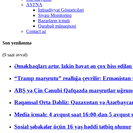
ASTNA
İqtisadiyyat Göstəriciləri
Siyası Monitorinq
Bazarların icmalı
Qarabağ münaqişəsi
Contact az
Son yenilənmə
(9 saat əvvəl)
Əməkhaqları artır, lakin həyat ən çox hiss edilən
“Tramp marşrutu” reallığa çevrilir: Ermənistan C
ABŞ və Çin Cənubi Qafqazda marşrutlar uğrund
Rəqəmsal Orta Dəhliz: Qazaxıstan və Azərbaycan Xə
Media icmalı: 4 avqust saat 16:00-dan 5 avqust 
Sosial şəbəkələr üçün 16 yaş həddi tətbiq olunur