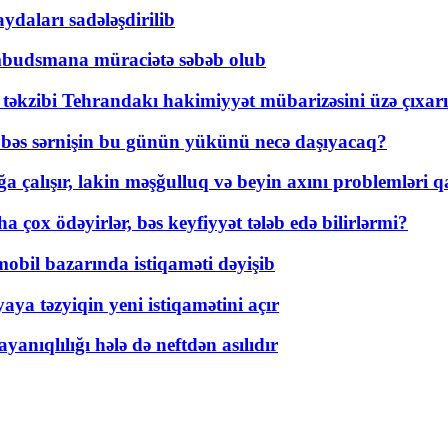
daları sadələşdirilib
mbudsmana müraciətə səbəb olub
a təkzibi Tehrandakı hakimiyyət mübarizəsini üzə çıxarı
r, bəs sərnişin bu günün yükünü necə daşıyacaq?
a çalışır, lakin məşğulluq və beyin axını problemləri qa
ox ödəyirlər, bəs keyfiyyət tələb edə bilirlərmi?
mobil bazarında istiqaməti dəyişib
ya təzyiqin yeni istiqamətini açır
yanıqlılığı hələ də neftdən asılıdır