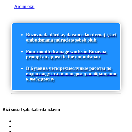
Ardını oxu
Buzovnada dörd ay davam edən drenaj işləri
ombudsmana müraciətə səbəb olub
Four-month drainage works in Buzovna
prompt an appeal to the ombudsman
В Бузовна четырехмесячные работы по
водоотводу стали поводом для обращения
к омбудсмену
Bizi sosial şəbəkələrdə izləyin