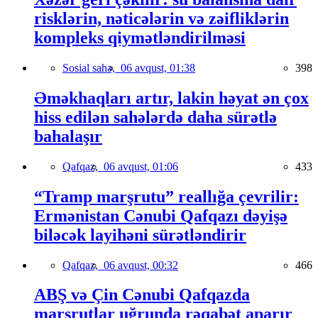
risklərin, nəticələrin və zəifliklərin
kompleks qiymətləndirilməsi
Sosial sahə,
06 avqust, 01:38
398
Əməkhaqları artır, lakin həyat ən çox
hiss edilən sahələrdə daha sürətlə
bahalaşır
Qafqaz,
06 avqust, 01:06
433
“Tramp marşrutu” reallığa çevrilir:
Ermənistan Cənubi Qafqazı dəyişə
biləcək layihəni sürətləndirir
Qafqaz,
06 avqust, 00:32
466
ABŞ və Çin Cənubi Qafqazda
marşrutlar uğrunda rəqabət aparır