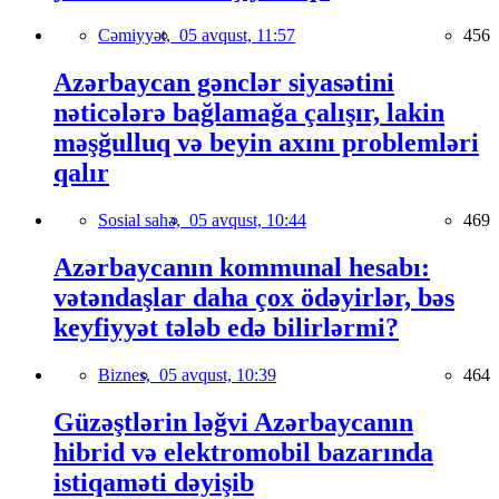
Cəmiyyət,
05 avqust, 11:57
456
Azərbaycan gənclər siyasətini
nəticələrə bağlamağa çalışır, lakin
məşğulluq və beyin axını problemləri
qalır
Sosial sahə,
05 avqust, 10:44
469
Azərbaycanın kommunal hesabı:
vətəndaşlar daha çox ödəyirlər, bəs
keyfiyyət tələb edə bilirlərmi?
Biznes,
05 avqust, 10:39
464
Güzəştlərin ləğvi Azərbaycanın
hibrid və elektromobil bazarında
istiqaməti dəyişib