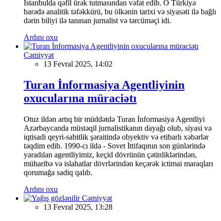
İstanbulda qəfil ürək tutmasından vəfat edib. O Türkiyə
barədə analitik təfəkkürü, bu ölkənin tarixi və siyasəti ilə bağlı
dərin biliyi ilə tanınan jurnalist və tərcüməçi idi.
Ardını oxu
Cəmiyyət
13 Fevral 2025, 14:02
Turan İnformasiya Agentliyinin
oxucularına müraciətı
Otuz ildən artıq bir müddətdə Turan İnformasiya Agentliyi
Azərbaycanda müstəqil jurnalistikanın dayağı olub, siyasi və
iqtisadi qeyri-sabitlik şəraitində obyektiv və etibarlı xəbərlər
təqdim edib. 1990-cı ildə - Sovet İttifaqının son günlərində
yaradılan agentliyimiz, keçid dövrünün çətinliklərindən,
müharibə və islahatlar dövrlərindən keçərək ictimai maraqları
qorumağa sadiq qalıb.
Ardını oxu
Cəmiyyət
13 Fevral 2025, 13:28