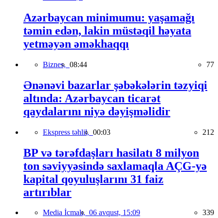
Azərbaycan minimumu: yaşamağı
təmin edən, lakin müstəqil həyata
yetməyən əməkhaqqı
Biznes,
08:44
77
Ənənəvi bazarlar şəbəkələrin təzyiqi
altında: Azərbaycan ticarət
qaydalarını niyə dəyişməlidir
Ekspress təhlil,
00:03
212
BP və tərəfdaşları hasilatı 8 milyon
ton səviyyəsində saxlamaqla AÇG-yə
kapital qoyuluşlarını 31 faiz
artırıblar
Media İcmalı,
06 avqust, 15:09
339