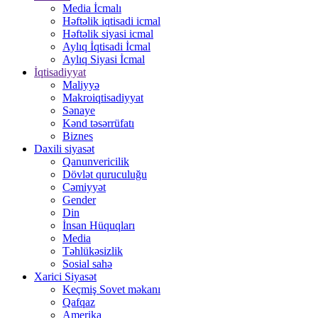
Media İcmalı
Həftəlik iqtisadi icmal
Həftəlik siyasi icmal
Aylıq İqtisadi İcmal
Aylıq Siyasi İcmal
İqtisadiyyat
Maliyyə
Makroiqtisadiyyat
Sənaye
Kənd təsərrüfatı
Biznes
Daxili siyasət
Qanunvericilik
Dövlət quruculuğu
Cəmiyyət
Gender
Din
İnsan Hüquqları
Media
Təhlükəsizlik
Sosial sahə
Xarici Siyasət
Keçmiş Sovet məkanı
Qafqaz
Amerika