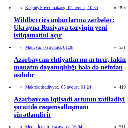
Keçmiş Sovet məkanı,
05 avqust, 10:35
398
Wildberries anbarlarına zərbələr:
Ukrayna Rusiyaya təzyiqin yeni
istiqamətini açır
Maliyyə,
05 avqust, 01:28
531
Azərbaycan ehtiyatlarını artırır, lakin
manatın dayanıqlılığı hələ də neftdən
asılıdır
Makroiqtisadiyyat,
05 avqust, 01:24
419
Azərbaycan iqtisadi artımın zəiflədiyi
şəraitdə rəqəmsallaşmanı
sürətləndirir
Media İcmalı,
04 avqust, 16:04
511