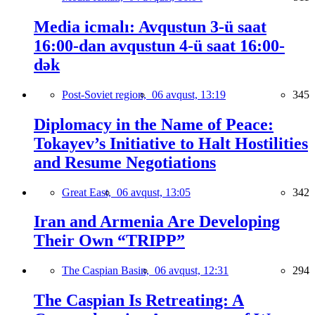
Media icmalı: Avqustun 3-ü saat
16:00-dan avqustun 4-ü saat 16:00-
dək
Post-Soviet region,
06 avqust, 13:19
345
Diplomacy in the Name of Peace:
Tokayev’s Initiative to Halt Hostilities
and Resume Negotiations
Great East,
06 avqust, 13:05
342
Iran and Armenia Are Developing
Their Own “TRIPP”
The Caspian Basin,
06 avqust, 12:31
294
The Caspian Is Retreating: A