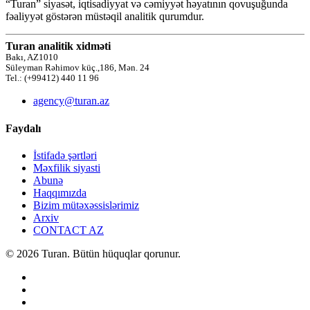
“Turan” siyasət, iqtisadiyyat və cəmiyyət həyatının qovuşuğunda
fəaliyyət göstərən müstəqil analitik qurumdur.
Turan analitik xidməti
Bakı, AZ1010
Süleyman Rəhimov küç.,186, Mən. 24
Tel.: (+99412) 440 11 96
agency@turan.az
Faydalı
İstifadə şərtləri
Məxfilik siyasti
Abunə
Haqqımızda
Bizim mütəxəssislərimiz
Arxiv
CONTACT AZ
© 2026 Turan. Bütün hüquqlar qorunur.