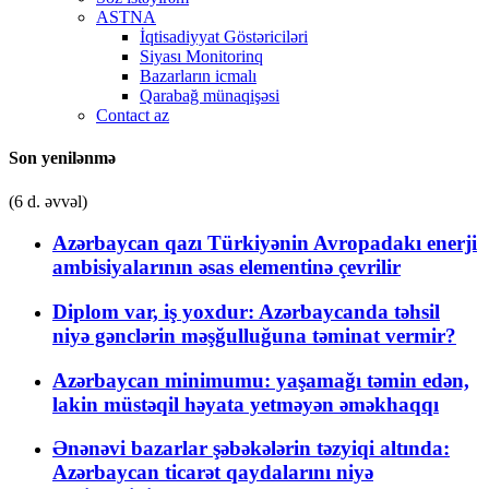
ASTNA
İqtisadiyyat Göstəriciləri
Siyası Monitorinq
Bazarların icmalı
Qarabağ münaqişəsi
Contact az
Son yenilənmə
(6 d. əvvəl)
Azərbaycan qazı Türkiyənin Avropadakı enerji
ambisiyalarının əsas elementinə çevrilir
Diplom var, iş yoxdur: Azərbaycanda təhsil
niyə gənclərin məşğulluğuna təminat vermir?
Azərbaycan minimumu: yaşamağı təmin edən,
lakin müstəqil həyata yetməyən əməkhaqqı
Ənənəvi bazarlar şəbəkələrin təzyiqi altında:
Azərbaycan ticarət qaydalarını niyə