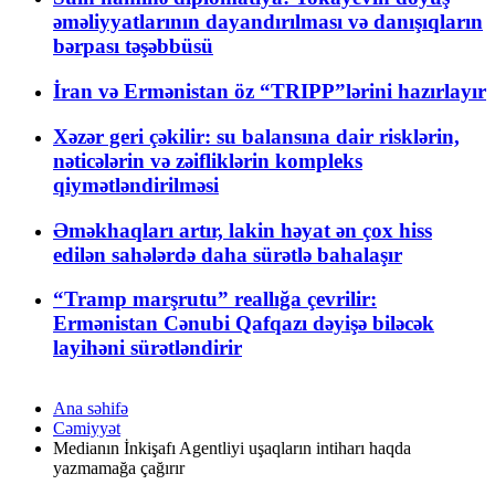
əməliyyatlarının dayandırılması və danışıqların
bərpası təşəbbüsü
İran və Ermənistan öz “TRIPP”lərini hazırlayır
Xəzər geri çəkilir: su balansına dair risklərin,
nəticələrin və zəifliklərin kompleks
qiymətləndirilməsi
Əməkhaqları artır, lakin həyat ən çox hiss
edilən sahələrdə daha sürətlə bahalaşır
“Tramp marşrutu” reallığa çevrilir:
Ermənistan Cənubi Qafqazı dəyişə biləcək
layihəni sürətləndirir
Ana səhifə
Cəmiyyət
Medianın İnkişafı Agentliyi uşaqların intiharı haqda
yazmamağa çağırır