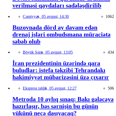
verilməsi qaydaları sadələşdirilib
Cəmiyyət,
05 avqust, 14:30
1062
Buzovnada dörd ay davam edən
drenaj işləri ombudsmana müraciətə
səbəb olub
Böyük Şərq,
05 avqust, 13:05
434
İran prezidentinin üzərində qara
buludlar: istefa təkzibi Tehrandakı
hakimiyyət mübarizəsini üzə çıxarır
Ekspress təhlil,
05 avqust, 12:27
506
Metroda 10 aylıq sınaq: Bakı gələcəyə
hazırlaşır, bəs sərnişin bu günün
yükünü necə daşıyacaq?