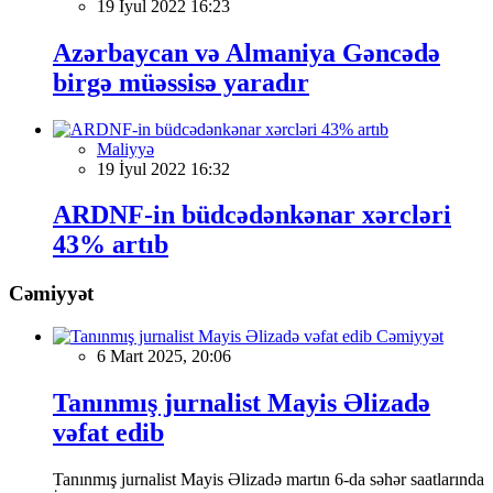
19 İyul 2022 16:23
Azərbaycan və Almaniya Gəncədə
birgə müəssisə yaradır
Maliyyə
19 İyul 2022 16:32
ARDNF-in büdcədənkənar xərcləri
43% artıb
Cəmiyyət
Cəmiyyət
6 Mart 2025, 20:06
Tanınmış jurnalist Mayis Əlizadə
vəfat edib
Tanınmış jurnalist Mayis Əlizadə martın 6-da səhər saatlarında