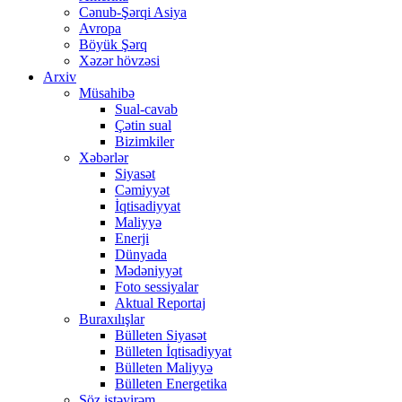
Cənub-Şərqi Asiya
Avropa
Böyük Şərq
Xəzər hövzəsi
Arxiv
Müsahibə
Sual-cavab
Çətin sual
Bizimkiler
Xəbərlər
Siyasət
Cəmiyyət
İqtisadiyyat
Maliyyə
Enerji
Dünyada
Mədəniyyət
Foto sessiyalar
Aktual Reportaj
Buraxılışlar
Bülleten Siyasət
Bülleten İqtisadiyyat
Bülleten Maliyyə
Bülleten Energetika
Söz istəyirəm