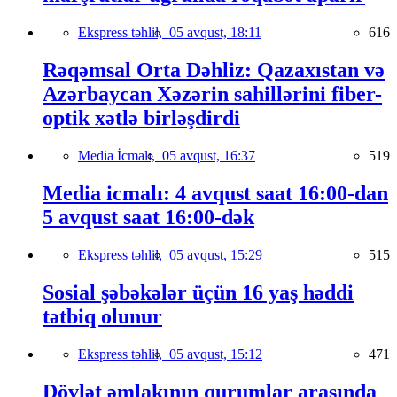
Ekspress təhlil,
05 avqust, 18:11
616
Rəqəmsal Orta Dəhliz: Qazaxıstan və
Azərbaycan Xəzərin sahillərini fiber-
optik xətlə birləşdirdi
Media İcmalı,
05 avqust, 16:37
519
Media icmalı: 4 avqust saat 16:00-dan
5 avqust saat 16:00-dək
Ekspress təhlil,
05 avqust, 15:29
515
Sosial şəbəkələr üçün 16 yaş həddi
tətbiq olunur
Ekspress təhlil,
05 avqust, 15:12
471
Dövlət əmlakının qurumlar arasında