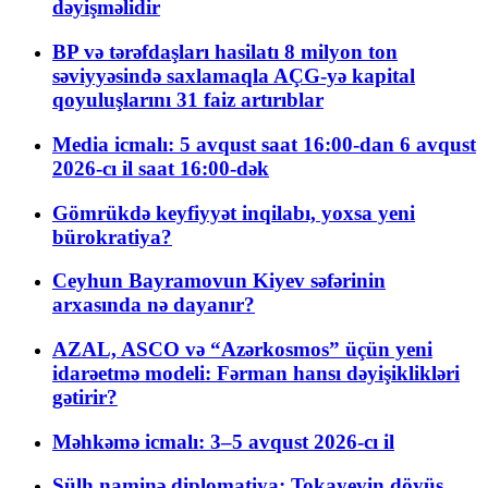
dəyişməlidir
BP və tərəfdaşları hasilatı 8 milyon ton
səviyyəsində saxlamaqla AÇG-yə kapital
qoyuluşlarını 31 faiz artırıblar
Media icmalı: 5 avqust saat 16:00-dan 6 avqust
2026-cı il saat 16:00-dək
Gömrükdə keyfiyyət inqilabı, yoxsa yeni
bürokratiya?
Ceyhun Bayramovun Kiyev səfərinin
arxasında nə dayanır?
AZAL, ASCO və “Azərkosmos” üçün yeni
idarəetmə modeli: Fərman hansı dəyişiklikləri
gətirir?
Məhkəmə icmalı: 3–5 avqust 2026-cı il
Sülh naminə diplomatiya: Tokayevin döyüş