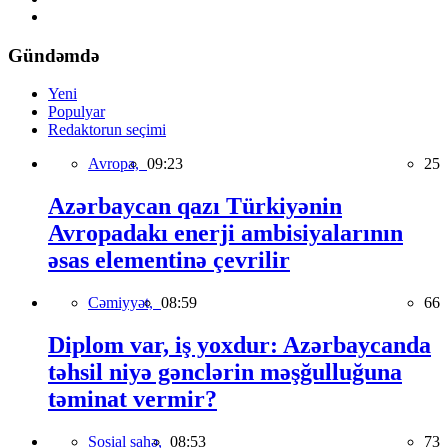
Gündəmdə
Yeni
Populyar
Redaktorun seçimi
Avropa,
09:23
25
Azərbaycan qazı Türkiyənin
Avropadakı enerji ambisiyalarının
əsas elementinə çevrilir
Cəmiyyət,
08:59
66
Diplom var, iş yoxdur: Azərbaycanda
təhsil niyə gənclərin məşğulluğuna
təminat vermir?
Sosial sahə,
08:53
73