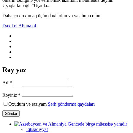
onların təbliğinə yol verməmək lazımdır, məlumatda deyilir.
Uşaqlarla bağlı “Uşaqla...
Daha çox oxumaq üçün daxil olun və ya abunə olun
Daxil ol
Abunə ol
Rəy yaz
Ad *
Rəyiniz *
Oxudum və razıyam
Şərh göndərmə qaydaları
Göndər
İqtisadiyyat