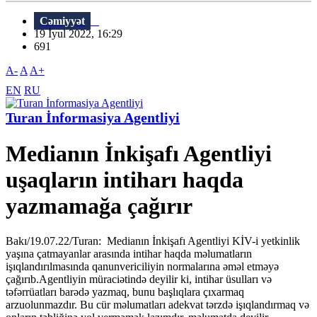
Cəmiyyət
19 İyul 2022, 16:29
691
A-
A
A+
EN
RU
Turan İnformasiya Agentliyi
Medianın İnkişafı Agentliyi
uşaqların intiharı haqda
yazmamağa çağırır
Bakı/19.07.22/Turan: Medianın İnkişafı Agentliyi KİV-i yetkinlik
yaşına çatmayanlar arasında intihar haqda məlumatların
işıqlandırılmasında qanunvericiliyin normalarına əməl etməyə
çağırıb.Agentliyin müraciətində deyilir ki, intihar üsulları və
təfərrüatları barədə yazmaq, bunu başlıqlara çıxarmaq
arzuolunmazdır. Bu cür məlumatları adekvat tərzdə işıqlandırmaq və