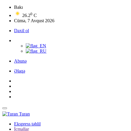
Bakı
0
26.2
C
Cümə, 7 Avqust 2026
Daxil ol
Abunə
Əlaqə
Turan
Ekspress təhlil
İcmallar