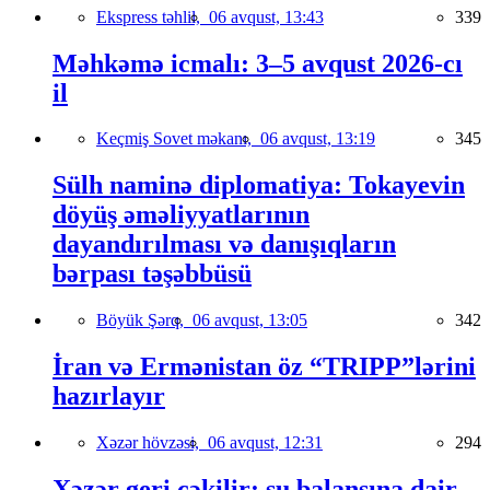
Ekspress təhlil,
06 avqust, 13:43
339
Məhkəmə icmalı: 3–5 avqust 2026-cı
il
Keçmiş Sovet məkanı,
06 avqust, 13:19
345
Sülh naminə diplomatiya: Tokayevin
döyüş əməliyyatlarının
dayandırılması və danışıqların
bərpası təşəbbüsü
Böyük Şərq,
06 avqust, 13:05
342
İran və Ermənistan öz “TRIPP”lərini
hazırlayır
Xəzər hövzəsi,
06 avqust, 12:31
294
Xəzər geri çəkilir: su balansına dair