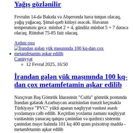
Yağış gözlənilir
Fevralın 14-də Bakıda və Abşeronda hava tutqun olacaq,
yağış yağacaq. Şimal-qərb küləyi əsəcək. Havanın
temperaturu gecə müsbət 2 + 4, gündüz müsbət 5 + 7 dərəcə
olacaq. Rütubət 75-85 faiz olacaq.
Ardını oxu
Cəmiyyət
12 Fevral 2025, 16:50
İrandan gələn yük maşınında 100 kq-
dan çox metamfetamin aşkar edilib
Naxçıvan Baş Gömrük İdarəsinin "Culfa" gömrük postunda
İrandan gələrək Azərbaycan ərazisindən tranzit keçməklə
Türkiyəyə "PVC" yükü aparan nəqliyyat vasitəsi əsaslı
yoxlamaya cəlb edilib. Keçirilən yoxlama zamanı nəqliyyat
vasitəsinin yanacaq qatqısı çənindən və qızdırıcı sistemin
çənindən maye halında 101 kq 400 qram psixotrop maddə -
metamfetamin aşkar edilib