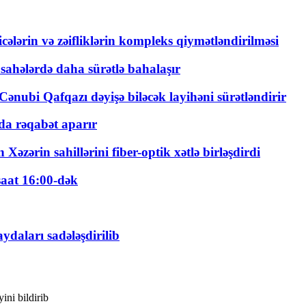
ticələrin və zəifliklərin kompleks qiymətləndirilməsi
 sahələrdə daha sürətlə bahalaşır
ənubi Qafqazı dəyişə biləcək layihəni sürətləndirir
a rəqabət aparır
zərin sahillərini fiber-optik xətlə birləşdirdi
saat 16:00-dək
daları sadələşdirilib
ini bildirib