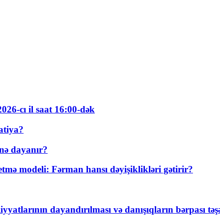
026-cı il saat 16:00-dək
atiya?
nə dayanır?
ə modeli: Fərman hansı dəyişiklikləri gətirir?
yyatlarının dayandırılması və danışıqların bərpası tə