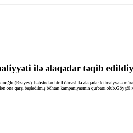
iyyəti ilə əlaqədar təqib edildiy
lu (Rzayev) həbsindən bir il ötməsi ilə əlaqədar ictimaiyyətə müraciət 
findən ona qarşı başladılmış böhtan kampaniyasının qurbanı olub.Göygöl