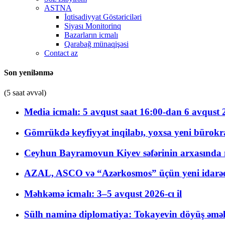
ASTNA
İqtisadiyyat Göstəriciləri
Siyası Monitorinq
Bazarların icmalı
Qarabağ münaqişəsi
Contact az
Son yenilənmə
(5 saat əvvəl)
Media icmalı: 5 avqust saat 16:00-dan 6 avqust 2
Gömrükdə keyfiyyət inqilabı, yoxsa yeni bürokr
Ceyhun Bayramovun Kiyev səfərinin arxasında 
AZAL, ASCO və “Azərkosmos” üçün yeni idarəetm
Məhkəmə icmalı: 3–5 avqust 2026-cı il
Sülh naminə diplomatiya: Tokayevin döyüş əməli