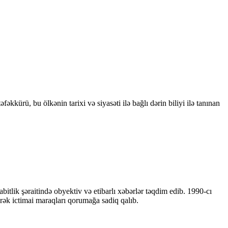
kkürü, bu ölkənin tarixi və siyasəti ilə bağlı dərin biliyi ilə tanınan
bitlik şəraitində obyektiv və etibarlı xəbərlər təqdim edib. 1990-cı
ərək ictimai maraqları qorumağa sadiq qalıb.