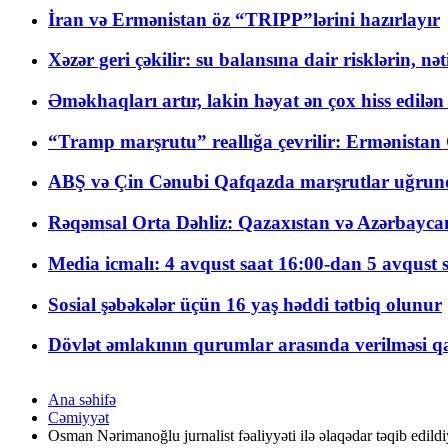
İran və Ermənistan öz “TRIPP”lərini hazırlayır
Xəzər geri çəkilir: su balansına dair risklərin, nə
Əməkhaqları artır, lakin həyat ən çox hiss edilən
“Tramp marşrutu” reallığa çevrilir: Ermənistan C
ABŞ və Çin Cənubi Qafqazda marşrutlar uğrund
Rəqəmsal Orta Dəhliz: Qazaxıstan və Azərbaycan Xə
Media icmalı: 4 avqust saat 16:00-dan 5 avqust 
Sosial şəbəkələr üçün 16 yaş həddi tətbiq olunur
Dövlət əmlakının qurumlar arasında verilməsi qay
Ana səhifə
Cəmiyyət
Osman Nərimanoğlu jurnalist fəaliyyəti ilə əlaqədar təqib edildiy