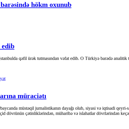
u barəsində hökm oxunub
 edib
tanbulda qəfil ürək tutmasından vəfat edib. O Türkiyə barədə analitik təfə
yət
arına müraciətı
ycanda müstəqil jurnalistikanın dayağı olub, siyasi və iqtisadi qeyri-sa
keçid dövrünün çətinliklərindən, müharibə və islahatlar dövrlərindən keç