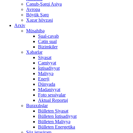
Cənub-Şərqi Asiya
Avropa
Böyük Şərq
Xəzər hövzəsi
Arxiv
Müsahibə
Sual-cavab
Çətin sual
Bizimkiler
Xəbərlər
Siyasət
Cəmiyyət
İqtisadiyyat
Maliyyə
Enerji
Dünyada
Mədəniyyət
Foto sessiyalar
Aktual Reportaj
Buraxılışlar
Bülleten Siyasət
Bülleten İqtisadiyyat
Bülleten Maliyyə
Bülleten Energetika
Söz istəyirəm