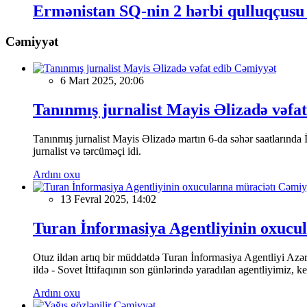
Ermənistan SQ-nin 2 hərbi qulluqçus
Cəmiyyət
Cəmiyyət
6 Mart 2025, 20:06
Tanınmış jurnalist Mayis Əlizadə vəfat
Tanınmış jurnalist Mayis Əlizadə martın 6-da səhər saatlarında İs
jurnalist və tərcüməçi idi.
Ardını oxu
Cəmiy
13 Fevral 2025, 14:02
Turan İnformasiya Agentliyinin oxucul
Otuz ildən artıq bir müddətdə Turan İnformasiya Agentliyi Azərba
ildə - Sovet İttifaqının son günlərində yaradılan agentliyimiz, 
Ardını oxu
Cəmiyyət