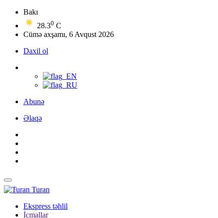
Bakı
0
28.3
C
Cümə axşamı, 6 Avqust 2026
Daxil ol
Abunə
Əlaqə
Turan
Ekspress təhlil
İcmallar