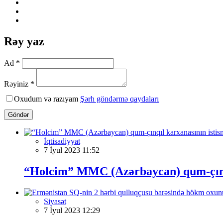
Rəy yaz
Ad *
Rəyiniz *
Oxudum və razıyam
Şərh göndərmə qaydaları
Göndər
İqtisadiyyat
7 İyul 2023 11:52
“Holcim” MMC (Azərbaycan) qum-çınqı
Siyasət
7 İyul 2023 12:29