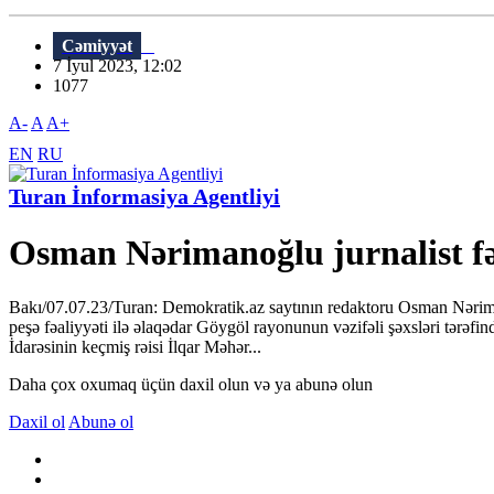
Cəmiyyət
7 İyul 2023, 12:02
1077
A-
A
A+
EN
RU
Turan İnformasiya Agentliyi
Osman Nərimanoğlu jurnalist fəal
Bakı/07.07.23/Turan: Demokratik.az saytının redaktoru Osman Nərimanoğ
peşə fəaliyyəti ilə əlaqədar Göygöl rayonunun vəzifəli şəxsləri tərə
İdarəsinin keçmiş rəisi İlqar Məhər...
Daha çox oxumaq üçün daxil olun və ya abunə olun
Daxil ol
Abunə ol