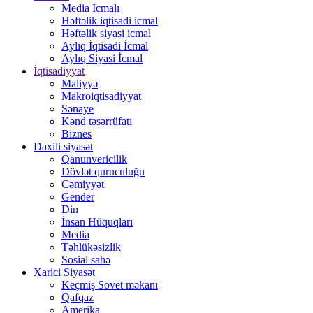
Media İcmalı
Həftəlik iqtisadi icmal
Həftəlik siyasi icmal
Aylıq İqtisadi İcmal
Aylıq Siyasi İcmal
İqtisadiyyat
Maliyyə
Makroiqtisadiyyat
Sənaye
Kənd təsərrüfatı
Biznes
Daxili siyasət
Qanunvericilik
Dövlət quruculuğu
Cəmiyyət
Gender
Din
İnsan Hüquqları
Media
Təhlükəsizlik
Sosial sahə
Xarici Siyasət
Keçmiş Sovet məkanı
Qafqaz
Amerika