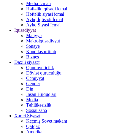
Media İcmalı
Həftəlik iqtisadi icmal
Həftəlik siyasi icmal
Aylıq İqtisadi İcmal
Aylıq Siyasi İcmal
İqtisadiyyat
Maliyyə
Makroiqtisadiyyat
Sənaye
Kənd təsərrüfatı
Biznes
Daxili siyasət
Qanunvericilik
Dövlət quruculuğu
Cəmiyyət
Gender
Din
İnsan Hüquqları
Media
Təhlükəsizlik
Sosial sahə
Xarici Siyasət
Keçmiş Sovet məkanı
Qafqaz
Amerika