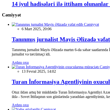
14 iyul hadisələri ilə ittiham olunanla
Cəmiyyət
Cəmiyyət
6 Mart 2025, 20:06
Tanınmış jurnalist Mayis Əlizadə vəfat
Tanınmış jurnalist Mayis Əlizadə martın 6-da səhər saatlarında İs
jurnalist və tərcüməçi idi.
Ardını oxu
Cəmiy
13 Fevral 2025, 14:02
Turan İnformasiya Agentliyinin oxucul
Otuz ildən artıq bir müddətdə Turan İnformasiya Agentliyi Azərba
ildə - Sovet İttifaqının son günlərində yaradılan agentliyimiz, 
Ardını oxu
Cəmiyyət