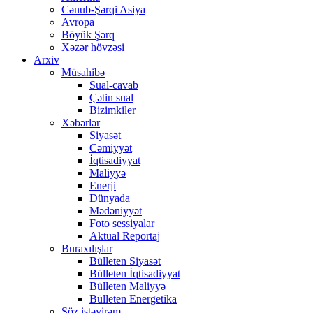
Cənub-Şərqi Asiya
Avropa
Böyük Şərq
Xəzər hövzəsi
Arxiv
Müsahibə
Sual-cavab
Çətin sual
Bizimkiler
Xəbərlər
Siyasət
Cəmiyyət
İqtisadiyyat
Maliyyə
Enerji
Dünyada
Mədəniyyət
Foto sessiyalar
Aktual Reportaj
Buraxılışlar
Bülleten Siyasət
Bülleten İqtisadiyyat
Bülleten Maliyyə
Bülleten Energetika
Söz istəyirəm