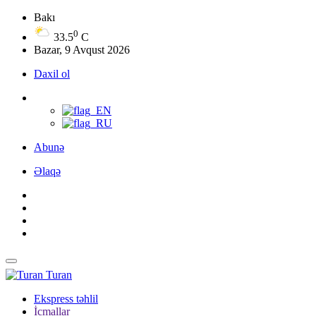
Bakı
0
33.5
C
Bazar, 9 Avqust 2026
Daxil ol
Abunə
Əlaqə
Turan
Ekspress təhlil
İcmallar