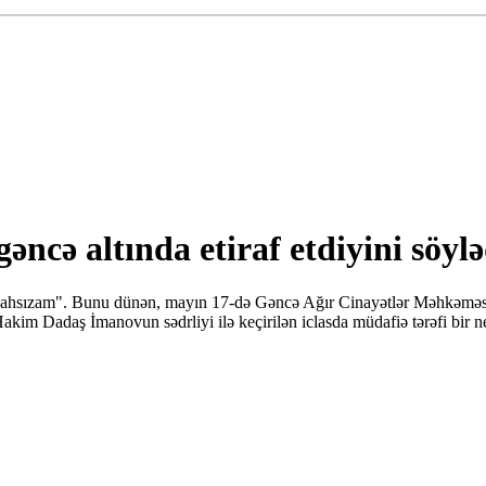
ncə altında etiraf etdiyini söylə
ünahsızam". Bunu dünən, mayın 17-də Gəncə Ağır Cinayətlər Məhkəməsin
 Dadaş İmanovun sədrliyi ilə keçirilən iclasda müdafiə tərəfi bir neçə v