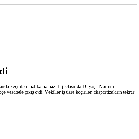
di
də keçirilən məhkəmə hazırlıq iclasında 10 yaşlı Nərmin
əsatətlə çıxış etdi. Vəkillər iş üzrə keçirilən ekspertizaların təkrar