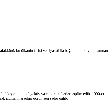
kkürü, bu ölkənin tarixi və siyasəti ilə bağlı dərin biliyi ilə tanınan
bitlik şəraitində obyektiv və etibarlı xəbərlər təqdim edib. 1990-cı
ərək ictimai maraqları qorumağa sadiq qalıb.