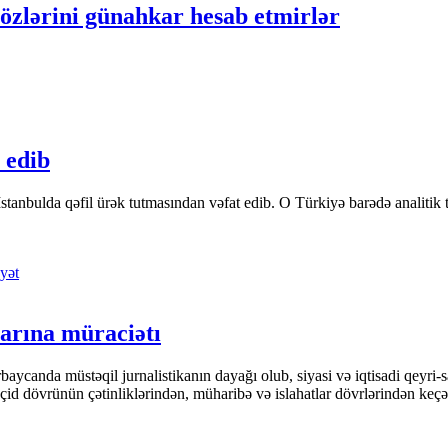
r özlərini günahkar hesab etmirlər
 edib
tanbulda qəfil ürək tutmasından vəfat edib. O Türkiyə barədə analitik təfə
yət
arına müraciətı
ycanda müstəqil jurnalistikanın dayağı olub, siyasi və iqtisadi qeyri-sa
keçid dövrünün çətinliklərindən, müharibə və islahatlar dövrlərindən keç