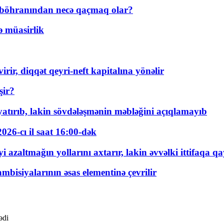
t böhranından necə qaçmaq olar?
ə müasirlik
rir, diqqət qeyri-neft kapitalına yönəlir
şir?
tırıb, lakin sövdələşmənin məbləğini açıqlamayıb
026-cı il saat 16:00-dək
 azaltmağın yollarını axtarır, lakin əvvəlki ittifaqa qa
bisiyalarının əsas elementinə çevrilir
ədi