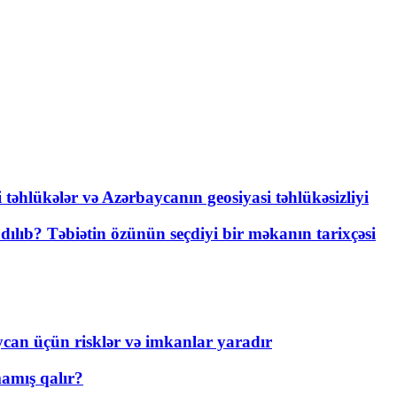
i təhlükələr və Azərbaycanın geosiyasi təhlükəsizliyi
lıb? Təbiətin özünün seçdiyi bir məkanın tarixçəsi
ycan üçün risklər və imkanlar yaradır
amış qalır?