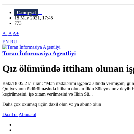
Cəmiyyət
18 May 2021, 17:45
773
A-
A
A+
EN
RU
Turan İnformasiya Agentliyi
Qız ölümündə ittiham olunan işgə
Bakı/18.05.21/Turan: "Mən ifadələrimi işgəncə altında vermişəm, g
Quliyevanın öldürülməsində ittiham olunan İlkin Süleymanov deyib.Hakim
keçirilməsini, işə xitam verilməsini və İlkin Sü...
Daha çox oxumaq üçün daxil olun və ya abunə olun
Daxil ol
Abunə ol