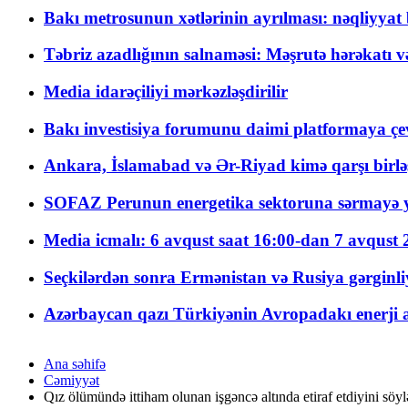
Bakı metrosunun xətlərinin ayrılması: nəqliyya
Təbriz azadlığının salnaməsi: Məşrutə hərəkatı v
Media idarəçiliyi mərkəzləşdirilir
Bakı investisiya forumunu daimi platformaya çevi
Ankara, İslamabad və Ər-Riyad kimə qarşı birlə
SOFAZ Perunun energetika sektoruna sərmayə ya
Media icmalı: 6 avqust saat 16:00-dan 7 avqust 2
Seçkilərdən sonra Ermənistan və Rusiya gərginliyi
Azərbaycan qazı Türkiyənin Avropadakı enerji am
Ana səhifə
Cəmiyyət
Qız ölümündə ittiham olunan işgəncə altında etiraf etdiyini söyl