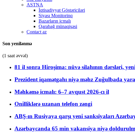
ASTNA
İqtisadiyyat Göstəriciləri
Siyası Monitorinq
Bazarların icmalı
Qarabağ münaqişəsi
Contact az
Son yenilənmə
(1 saat əvvəl)
81 il sonra Hiroşima: nüvə silahının dərsləri, yen
Prezident iqamətgahı niyə məhz Zuğulbada yaradı
Məhkəmə icmalı: 6–7 avqust 2026-cı il
Onilliklərə uzanan telefon zəngi
ABŞ-ın Rusiyaya qarşı yeni sanksiyaları Azərba
Azərbaycanda 65 min vakansiya niyə doldurulm