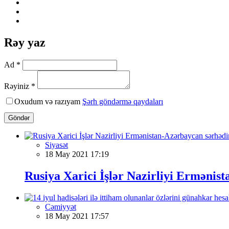
Rəy yaz
Ad *
Rəyiniz *
Oxudum və razıyam
Şərh göndərmə qaydaları
Göndər
Siyasət
18 May 2021 17:19
Rusiya Xarici İşlər Nazirliyi Ermənis
Cəmiyyət
18 May 2021 17:57