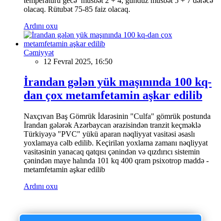
temperaturu gecə müsbət 2 + 4, gündüz müsbət 5 + 7 dərəcə
olacaq. Rütubət 75-85 faiz olacaq.
Ardını oxu
Cəmiyyət
12 Fevral 2025, 16:50
İrandan gələn yük maşınında 100 kq-
dan çox metamfetamin aşkar edilib
Naxçıvan Baş Gömrük İdarəsinin "Culfa" gömrük postunda
İrandan gələrək Azərbaycan ərazisindən tranzit keçməklə
Türkiyəyə "PVC" yükü aparan nəqliyyat vasitəsi əsaslı
yoxlamaya cəlb edilib. Keçirilən yoxlama zamanı nəqliyyat
vasitəsinin yanacaq qatqısı çənindən və qızdırıcı sistemin
çənindən maye halında 101 kq 400 qram psixotrop maddə -
metamfetamin aşkar edilib
Ardını oxu