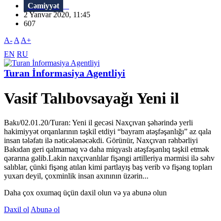
Cəmiyyət
2 Yanvar 2020, 11:45
607
A-
A
A+
EN
RU
Turan İnformasiya Agentliyi
Vasif Talıbovsayağı Yeni il
Bakı/02.01.20/Turan: Yeni il gecəsi Naxçıvan şəhərində yerli
hakimiyyət orqanlarının təşkil etdiyi “bayram atəşfəşanlığı” az qala
insan tələfatı ilə nəticələnəcəkdi. Görünür, Naxçıvan rəhbərliyi
Bakıdan geri qalmamaq və daha miqyaslı atəşfəşanlıq təşkil etmək
qərarına gəlib.Lakin naxçıvanlılar fişəngi artilleriya mərmisi ilə səhv
salıblar, çünki fişəng atılan kimi partlayış baş verib və fişəng topları
yuxarı deyil, çoxminlik insan axınının üzərin...
Daha çox oxumaq üçün daxil olun və ya abunə olun
Daxil ol
Abunə ol