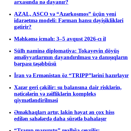
arxasında nə dayanır?
AZAL, ASCO və “Azərkosmos” üçün yeni
idarəetmə modeli: Fərman hansı dəyişiklikləri
gətirir?
Məhkəmə icmalı: 3–5 avqust 2026-cı il
Sülh naminə diplomatiya: Tokayevin döyüş
əməliyyatlarının dayandırılması və danışıqların
bərpası təşəbbüsü
İran və Ermənistan öz “TRIPP”lərini hazırlayır
Xəzər geri çəkilir: su balansına dair risklərin,
nəticələrin və zəifliklərin kompleks
qiymətləndirilməsi
Əməkhaqları artır, lakin həyat ən çox hiss
edilən sahələrdə daha sürətlə bahalaşır
“Tramp marşrutu” reallığa çevrilir: