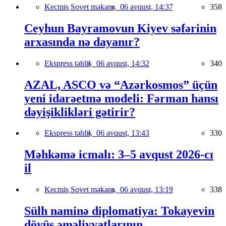
Keçmiş Sovet məkanı,
06 avqust, 14:37
358
Ceyhun Bayramovun Kiyev səfərinin
arxasında nə dayanır?
Ekspress təhlil,
06 avqust, 14:32
340
AZAL, ASCO və “Azərkosmos” üçün
yeni idarəetmə modeli: Fərman hansı
dəyişiklikləri gətirir?
Ekspress təhlil,
06 avqust, 13:43
330
Məhkəmə icmalı: 3–5 avqust 2026-cı
il
Keçmiş Sovet məkanı,
06 avqust, 13:19
338
Sülh naminə diplomatiya: Tokayevin
döyüş əməliyyatlarının