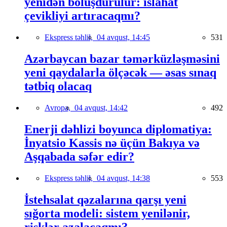
yenidən bölüşdürülür: islahat
çevikliyi artıracaqmı?
Ekspress təhlil,
04 avqust, 14:45
531
Azərbaycan bazar təmərküzləşməsini
yeni qaydalarla ölçəcək — əsas sınaq
tətbiq olacaq
Avropa,
04 avqust, 14:42
492
Enerji dəhlizi boyunca diplomatiya:
İnyatsio Kassis nə üçün Bakıya və
Aşqabada səfər edir?
Ekspress təhlil,
04 avqust, 14:38
553
İstehsalat qəzalarına qarşı yeni
sığorta modeli: sistem yenilənir,
risklər azalacaqmı?