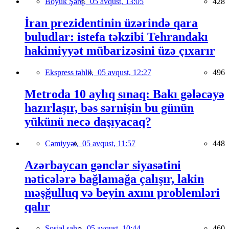
Böyük Şərq,
05 avqust, 13:05
428
İran prezidentinin üzərində qara
buludlar: istefa təkzibi Tehrandakı
hakimiyyət mübarizəsini üzə çıxarır
Ekspress təhlil,
05 avqust, 12:27
496
Metroda 10 aylıq sınaq: Bakı gələcəyə
hazırlaşır, bəs sərnişin bu günün
yükünü necə daşıyacaq?
Cəmiyyət,
05 avqust, 11:57
448
Azərbaycan gənclər siyasətini
nəticələrə bağlamağa çalışır, lakin
məşğulluq və beyin axını problemləri
qalır
Sosial sahə,
05 avqust, 10:44
460