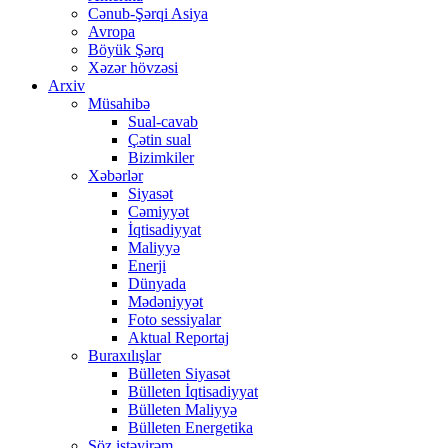
Cənub-Şərqi Asiya
Avropa
Böyük Şərq
Xəzər hövzəsi
Arxiv
Müsahibə
Sual-cavab
Çətin sual
Bizimkiler
Xəbərlər
Siyasət
Cəmiyyət
İqtisadiyyat
Maliyyə
Enerji
Dünyada
Mədəniyyət
Foto sessiyalar
Aktual Reportaj
Buraxılışlar
Bülleten Siyasət
Bülleten İqtisadiyyat
Bülleten Maliyyə
Bülleten Energetika
Söz istəyirəm