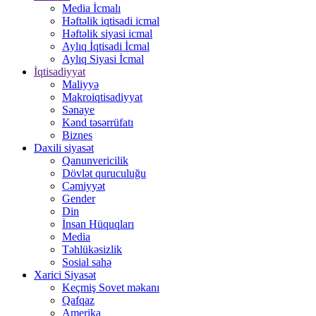
Media İcmalı
Həftəlik iqtisadi icmal
Həftəlik siyasi icmal
Aylıq İqtisadi İcmal
Aylıq Siyasi İcmal
İqtisadiyyat
Maliyyə
Makroiqtisadiyyat
Sənaye
Kənd təsərrüfatı
Biznes
Daxili siyasət
Qanunvericilik
Dövlət quruculuğu
Cəmiyyət
Gender
Din
İnsan Hüquqları
Media
Təhlükəsizlik
Sosial sahə
Xarici Siyasət
Keçmiş Sovet məkanı
Qafqaz
Amerika