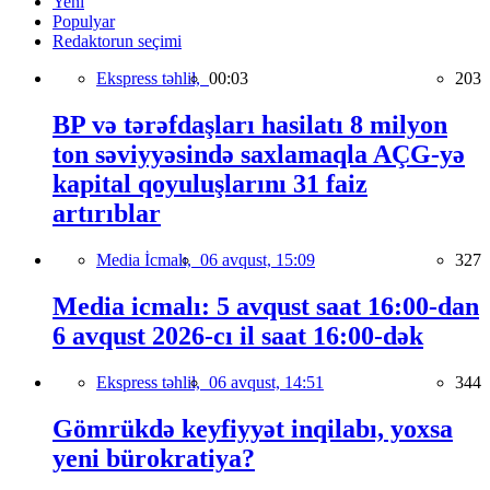
Yeni
Populyar
Redaktorun seçimi
Ekspress təhlil,
00:03
203
BP və tərəfdaşları hasilatı 8 milyon
ton səviyyəsində saxlamaqla AÇG-yə
kapital qoyuluşlarını 31 faiz
artırıblar
Media İcmalı,
06 avqust, 15:09
327
Media icmalı: 5 avqust saat 16:00-dan
6 avqust 2026-cı il saat 16:00-dək
Ekspress təhlil,
06 avqust, 14:51
344
Gömrükdə keyfiyyət inqilabı, yoxsa
yeni bürokratiya?