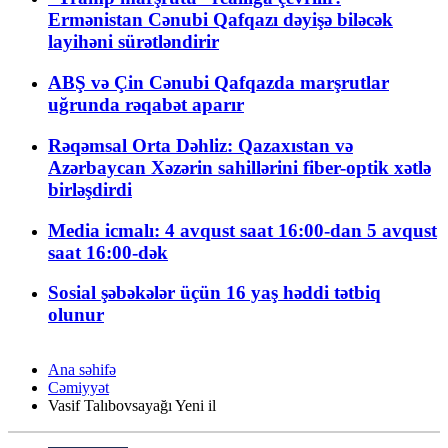
Ermənistan Cənubi Qafqazı dəyişə biləcək
layihəni sürətləndirir
ABŞ və Çin Cənubi Qafqazda marşrutlar
uğrunda rəqabət aparır
Rəqəmsal Orta Dəhliz: Qazaxıstan və
Azərbaycan Xəzərin sahillərini fiber-optik xətlə
birləşdirdi
Media icmalı: 4 avqust saat 16:00-dan 5 avqust
saat 16:00-dək
Sosial şəbəkələr üçün 16 yaş həddi tətbiq
olunur
Ana səhifə
Cəmiyyət
Vasif Talıbovsayağı Yeni il