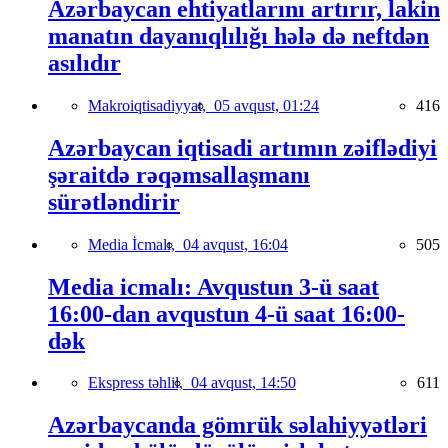
Azərbaycan ehtiyatlarını artırır, lakin
manatın dayanıqlılığı hələ də neftdən
asılıdır
Makroiqtisadiyyat,
05 avqust, 01:24
416
Azərbaycan iqtisadi artımın zəiflədiyi
şəraitdə rəqəmsallaşmanı
sürətləndirir
Media İcmalı,
04 avqust, 16:04
505
Media icmalı: Avqustun 3-ü saat
16:00-dan avqustun 4-ü saat 16:00-
dək
Ekspress təhlil,
04 avqust, 14:50
611
Azərbaycanda gömrük səlahiyyətləri