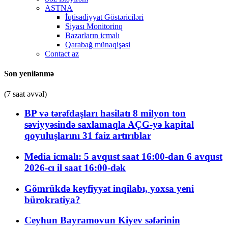
ASTNA
İqtisadiyyat Göstəriciləri
Siyası Monitorinq
Bazarların icmalı
Qarabağ münaqişəsi
Contact az
Son yenilənmə
(7 saat əvvəl)
BP və tərəfdaşları hasilatı 8 milyon ton
səviyyəsində saxlamaqla AÇG-yə kapital
qoyuluşlarını 31 faiz artırıblar
Media icmalı: 5 avqust saat 16:00-dan 6 avqust
2026-cı il saat 16:00-dək
Gömrükdə keyfiyyət inqilabı, yoxsa yeni
bürokratiya?
Ceyhun Bayramovun Kiyev səfərinin