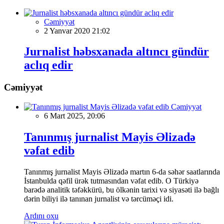
Cəmiyyət
2 Yanvar 2020 21:02
Jurnalist həbsxanada altıncı gündür
aclıq edir
Cəmiyyət
Cəmiyyət
6 Mart 2025, 20:06
Tanınmış jurnalist Mayis Əlizadə
vəfat edib
Tanınmış jurnalist Mayis Əlizadə martın 6-da səhər saatlarında
İstanbulda qəfil ürək tutmasından vəfat edib. O Türkiyə
barədə analitik təfəkkürü, bu ölkənin tarixi və siyasəti ilə bağlı
dərin biliyi ilə tanınan jurnalist və tərcüməçi idi.
Ardını oxu