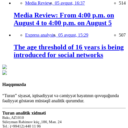
Media Review,
05 avqust, 16:37
514
Media Review: From 4:00 p.m. on
August 4 to 4:00 p.m. on August 5
Express analysis,
05 avqust, 15:29
507
The age threshold of 16 years is being
introduced for social networks
Haqqımızda
“Turan” siyasət, iqtisadiyyat və cəmiyyət həyatının qovuşuğunda
fəaliyyət göstərən müstəqil analitik qurumdur.
Turan analitik xidməti
Bakı, AZ1010
Süleyman Rəhimov küç.,186, Mən. 24
Tel.: (+99412) 440 11 96