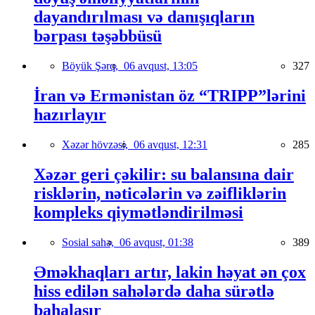
dayandırılması və danışıqların
bərpası təşəbbüsü
Böyük Şərq,
06 avqust, 13:05
327
İran və Ermənistan öz “TRIPP”lərini
hazırlayır
Xəzər hövzəsi,
06 avqust, 12:31
285
Xəzər geri çəkilir: su balansına dair
risklərin, nəticələrin və zəifliklərin
kompleks qiymətləndirilməsi
Sosial sahə,
06 avqust, 01:38
389
Əməkhaqları artır, lakin həyat ən çox
hiss edilən sahələrdə daha sürətlə
bahalaşır