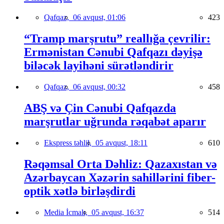
Qafqaz,
06 avqust, 01:06
423
“Tramp marşrutu” reallığa çevrilir:
Ermənistan Cənubi Qafqazı dəyişə
biləcək layihəni sürətləndirir
Qafqaz,
06 avqust, 00:32
458
ABŞ və Çin Cənubi Qafqazda
marşrutlar uğrunda rəqabət aparır
Ekspress təhlil,
05 avqust, 18:11
610
Rəqəmsal Orta Dəhliz: Qazaxıstan və
Azərbaycan Xəzərin sahillərini fiber-
optik xətlə birləşdirdi
Media İcmalı,
05 avqust, 16:37
514