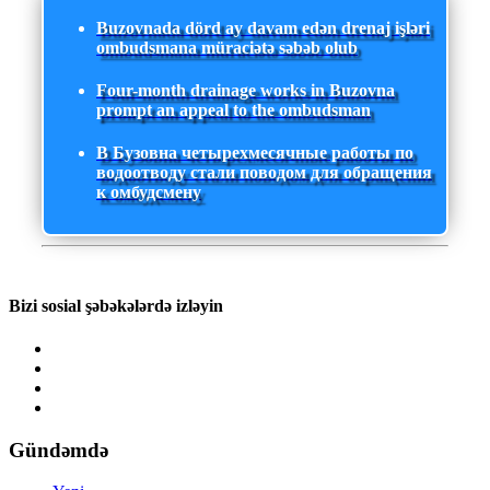
Buzovnada dörd ay davam edən drenaj işləri
ombudsmana müraciətə səbəb olub
Four-month drainage works in Buzovna
prompt an appeal to the ombudsman
В Бузовна четырехмесячные работы по
водоотводу стали поводом для обращения
к омбудсмену
Bizi sosial şəbəkələrdə izləyin
Gündəmdə