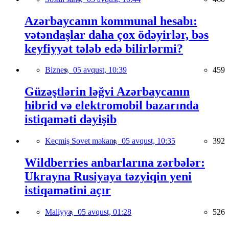
Azərbaycanın kommunal hesabı:
vətəndaşlar daha çox ödəyirlər, bəs
keyfiyyət tələb edə bilirlərmi?
Biznes,
05 avqust, 10:39
459
Güzəştlərin ləğvi Azərbaycanın
hibrid və elektromobil bazarında
istiqaməti dəyişib
Keçmiş Sovet məkanı,
05 avqust, 10:35
392
Wildberries anbarlarına zərbələr:
Ukrayna Rusiyaya təzyiqin yeni
istiqamətini açır
Maliyyə,
05 avqust, 01:28
526