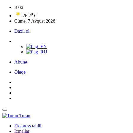
Bakı
0
26.2
C
Cümə, 7 Avqust 2026
Daxil ol
Abunə
Əlaqə
Turan
Ekspress təhlil
İcmallar