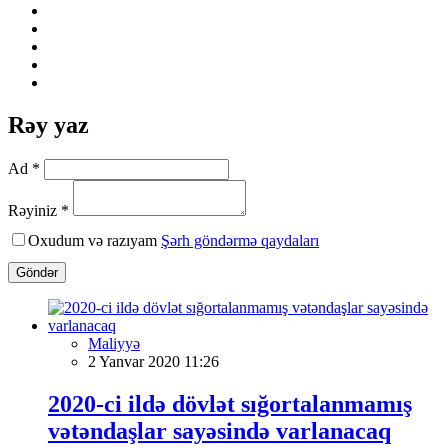
Rəy yaz
Ad *
Rəyiniz *
Oxudum və razıyam
Şərh göndərmə qaydaları
Göndər
Maliyyə
2 Yanvar 2020 11:26
2020-ci ildə dövlət sığortalanmamış
vətəndaşlar sayəsində varlanacaq