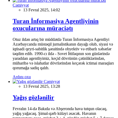
Cəmiyyət
13 Fevral 2025, 14:02
Turan İnformasiya Agentliyinin
oxucularına müraciətı
Otuz ildən artıq bir müddətdə Turan İnformasiya Agentliyi
Azərbaycanda müstəqil jurnalistikanın dayağı olub, siyasi və
iqtisadi qeyri-sabitlik şəraitində obyektiv və etibarlı xəbərlər
təqdim edib. 1990-cı ildə - Sovet İttifaqının son günlərində
yaradılan agentliyimiz, keçid dövrünün çətinliklərindən,
müharibə və islahatlar dövrlərindən keçərək ictimai maraqları
qorumağa sadiq qalıb.
Ardını oxu
Cəmiyyət
13 Fevral 2025, 13:28
Yağış gözlənilir
Fevralın 14-də Bakıda və Abşeronda hava tutqun olacaq,
yağış yağacaq. Şimal-qərb küləyi əsəcək. Havanın