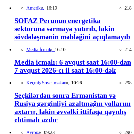
Amerika,
16:19
218
SOFAZ Perunun energetika
sektoruna sərmayə yatırıb, lakin
sövdələşmənin məbləğini açıqlamayıb
Media İcmalı,
16:10
214
Media icmalı: 6 avqust saat 16:00-dan
7 avqust 2026-cı il saat 16:00-dək
Keçmiş Sovet məkanı,
10:26
298
Seçkilərdən sonra Ermənistan və
Rusiya gərginliyi azaltmağın yollarını
axtarır, lakin əvvəlki ittifaqa qayıdış
ehtimalı azdır
Avropa,
09:23
290