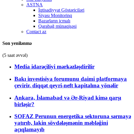
ASTNA
İqtisadiyyat Göstəriciləri
Siyası Monitorinq
Bazarların icmalı
Qarabağ münaqişəsi
Contact az
Son yenilənmə
(5 saat əvvəl)
Media idarəçiliyi mərkəzləşdirilir
Bakı investisiya forumunu daimi platformaya
çevirir, diqqət qeyri-neft kapitalına yönəlir
Ankara, İslamabad və Ər-Riyad kimə qarşı
birləşir?
SOFAZ Perunun energetika sektoruna sərmayə
yatırıb, lakin sövdələşmənin məbləğini
açıqlamayıb