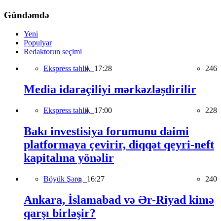
Gündəmdə
Yeni
Populyar
Redaktorun seçimi
Ekspress təhlil,
17:28
246
Media idarəçiliyi mərkəzləşdirilir
Ekspress təhlil,
17:00
228
Bakı investisiya forumunu daimi
platformaya çevirir, diqqət qeyri-neft
kapitalına yönəlir
Böyük Şərq,
16:27
240
Ankara, İslamabad və Ər-Riyad kimə
qarşı birləşir?