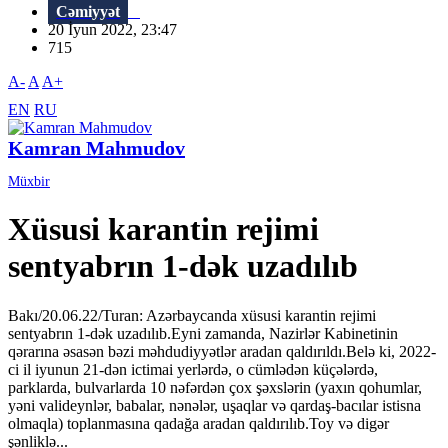
Cəmiyyət
20 İyun 2022, 23:47
715
A-
A
A+
EN
RU
Kamran Mahmudov
Müxbir
Xüsusi karantin rejimi
sentyabrın 1-dək uzadılıb
Bakı/20.06.22/Turan: Azərbaycanda xüsusi karantin rejimi
sentyabrın 1-dək uzadılıb.Eyni zamanda, Nazirlər Kabinetinin
qərarına əsasən bəzi məhdudiyyətlər aradan qaldırıldı.Belə ki, 2022-
ci il iyunun 21-dən ictimai yerlərdə, o cümlədən küçələrdə,
parklarda, bulvarlarda 10 nəfərdən çox şəxslərin (yaxın qohumlar,
yəni valideynlər, babalar, nənələr, uşaqlar və qardaş-bacılar istisna
olmaqla) toplanmasına qadağa aradan qaldırılıb.Toy və digər
şənliklə...