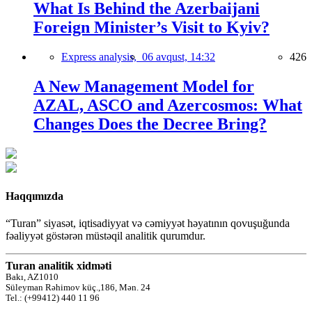
What Is Behind the Azerbaijani
Foreign Minister’s Visit to Kyiv?
Express analysis,
06 avqust, 14:32
426
A New Management Model for
AZAL, ASCO and Azercosmos: What
Changes Does the Decree Bring?
Haqqımızda
“Turan” siyasət, iqtisadiyyat və cəmiyyət həyatının qovuşuğunda
fəaliyyət göstərən müstəqil analitik qurumdur.
Turan analitik xidməti
Bakı, AZ1010
Süleyman Rəhimov küç.,186, Mən. 24
Tel.: (+99412) 440 11 96