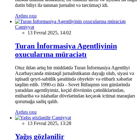
dərin biliyi ilə tanınan jurnalist və tərcüməçi idi.
Ardını oxu
Cəmiyyət
13 Fevral 2025, 14:02
Turan İnformasiya Agentliyinin
oxucularına müraciətı
Otuz ildən artıq bir müddətdə Turan İnformasiya Agentliyi
Azərbaycanda müstəqil jurnalistikanın dayağı olub, siyasi və
iqtisadi qeyri-sabitlik şəraitində obyektiv və etibarlı xəbərlər
təqdim edib. 1990-cı ildə - Sovet İttifaqının son günlərində
yaradılan agentliyimiz, keçid dövrünün çətinliklərindən,
müharibə və islahatlar dövrlərindən keçərək ictimai maraqları
qorumağa sadiq qalıb.
Ardını oxu
Cəmiyyət
13 Fevral 2025, 13:28
Yağış gözlənilir