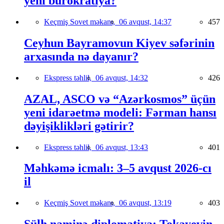
yeni bürokratiya?
Keçmiş Sovet məkanı,
06 avqust, 14:37
457
Ceyhun Bayramovun Kiyev səfərinin
arxasında nə dayanır?
Ekspress təhlil,
06 avqust, 14:32
426
AZAL, ASCO və “Azərkosmos” üçün
yeni idarəetmə modeli: Fərman hansı
dəyişiklikləri gətirir?
Ekspress təhlil,
06 avqust, 13:43
401
Məhkəmə icmalı: 3–5 avqust 2026-cı
il
Keçmiş Sovet məkanı,
06 avqust, 13:19
403