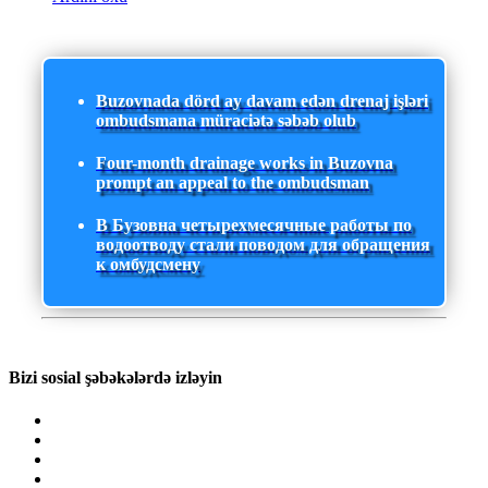
Buzovnada dörd ay davam edən drenaj işləri
ombudsmana müraciətə səbəb olub
Four-month drainage works in Buzovna
prompt an appeal to the ombudsman
В Бузовна четырехмесячные работы по
водоотводу стали поводом для обращения
к омбудсмену
Bizi sosial şəbəkələrdə izləyin