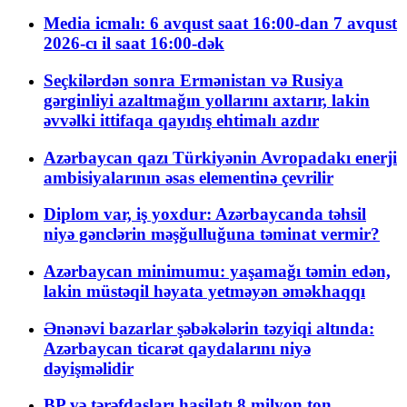
Media icmalı: 6 avqust saat 16:00-dan 7 avqust
2026-cı il saat 16:00-dək
Seçkilərdən sonra Ermənistan və Rusiya
gərginliyi azaltmağın yollarını axtarır, lakin
əvvəlki ittifaqa qayıdış ehtimalı azdır
Azərbaycan qazı Türkiyənin Avropadakı enerji
ambisiyalarının əsas elementinə çevrilir
Diplom var, iş yoxdur: Azərbaycanda təhsil
niyə gənclərin məşğulluğuna təminat vermir?
Azərbaycan minimumu: yaşamağı təmin edən,
lakin müstəqil həyata yetməyən əməkhaqqı
Ənənəvi bazarlar şəbəkələrin təzyiqi altında:
Azərbaycan ticarət qaydalarını niyə
dəyişməlidir
BP və tərəfdaşları hasilatı 8 milyon ton