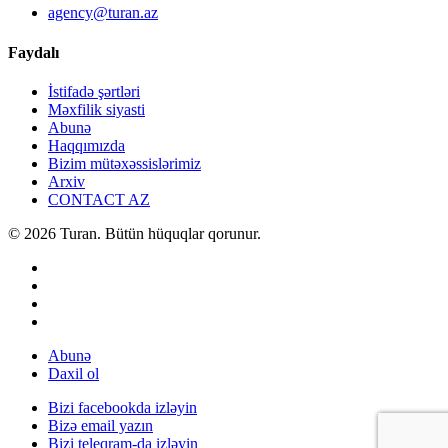
agency@turan.az
Faydalı
İstifadə şərtləri
Məxfilik siyasti
Abunə
Haqqımızda
Bizim mütəxəssislərimiz
Arxiv
CONTACT AZ
© 2026 Turan. Bütün hüquqlar qorunur.
Abunə
Daxil ol
Bizi facebookda izləyin
Bizə email yazın
Bizi teleqram-da izləyin