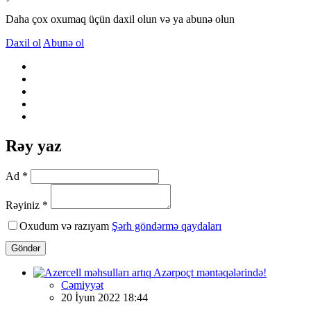
Daha çox oxumaq üçün daxil olun və ya abunə olun
Daxil ol
Abunə ol
Rəy yaz
Ad *
Rəyiniz *
Oxudum və razıyam
Şərh göndərmə qaydaları
Göndər
Cəmiyyət
20 İyun 2022 18:44