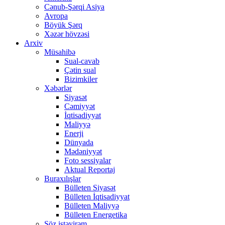
Cənub-Şərqi Asiya
Avropa
Böyük Şərq
Xəzər hövzəsi
Arxiv
Müsahibə
Sual-cavab
Çətin sual
Bizimkiler
Xəbərlər
Siyasət
Cəmiyyət
İqtisadiyyat
Maliyyə
Enerji
Dünyada
Mədəniyyət
Foto sessiyalar
Aktual Reportaj
Buraxılışlar
Bülleten Siyasət
Bülleten İqtisadiyyat
Bülleten Maliyyə
Bülleten Energetika
Söz istəyirəm