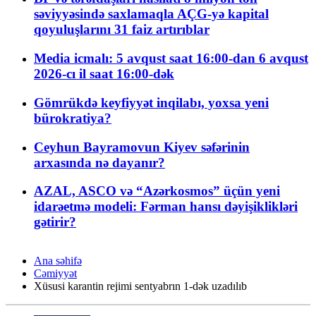
səviyyəsində saxlamaqla AÇG-yə kapital
qoyuluşlarını 31 faiz artırıblar
Media icmalı: 5 avqust saat 16:00-dan 6 avqust
2026-cı il saat 16:00-dək
Gömrükdə keyfiyyət inqilabı, yoxsa yeni
bürokratiya?
Ceyhun Bayramovun Kiyev səfərinin
arxasında nə dayanır?
AZAL, ASCO və “Azərkosmos” üçün yeni
idarəetmə modeli: Fərman hansı dəyişiklikləri
gətirir?
Ana səhifə
Cəmiyyət
Xüsusi karantin rejimi sentyabrın 1-dək uzadılıb