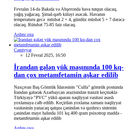
Fevralın 14-də Bakıda və Abşeronda hava tutqun olacaq,
yağış yağacaq. Şimal-qərb küləyi əsəcək. Havanın
temperaturu gecə müsbət 2 + 4, gündüz müsbət 5 + 7 dərəcə
olacaq. Rütubət 75-85 faiz olacaq.
Ardını oxu
Cəmiyyət
12 Fevral 2025, 16:50
İrandan gələn yük maşınında 100 kq-
dan çox metamfetamin aşkar edilib
Naxçıvan Baş Gömrük İdarəsinin "Culfa" gömrük postunda
İrandan gələrək Azərbaycan ərazisindən tranzit keçməklə
Türkiyəyə "PVC" yükü aparan nəqliyyat vasitəsi əsaslı
yoxlamaya cəlb edilib. Keçirilən yoxlama zamanı nəqliyyat
vasitəsinin yanacaq qatqısı çənindən və qızdırıcı sistemin
çənindən maye halında 101 kq 400 qram psixotrop maddə -
metamfetamin aşkar edilib
Ardını oxu