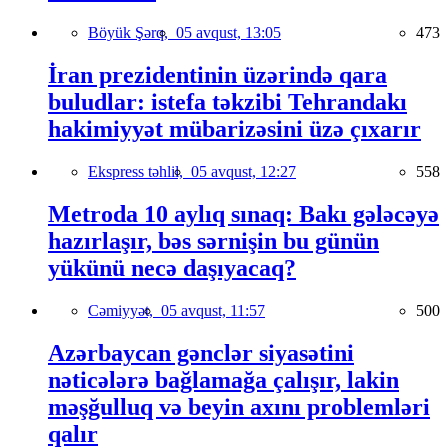
Böyük Şərq,
05 avqust, 13:05
473
İran prezidentinin üzərində qara
buludlar: istefa təkzibi Tehrandakı
hakimiyyət mübarizəsini üzə çıxarır
Ekspress təhlil,
05 avqust, 12:27
558
Metroda 10 aylıq sınaq: Bakı gələcəyə
hazırlaşır, bəs sərnişin bu günün
yükünü necə daşıyacaq?
Cəmiyyət,
05 avqust, 11:57
500
Azərbaycan gənclər siyasətini
nəticələrə bağlamağa çalışır, lakin
məşğulluq və beyin axını problemləri
qalır