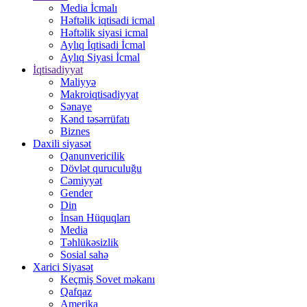
Media İcmalı
Həftəlik iqtisadi icmal
Həftəlik siyasi icmal
Aylıq İqtisadi İcmal
Aylıq Siyasi İcmal
İqtisadiyyat
Maliyyə
Makroiqtisadiyyat
Sənaye
Kənd təsərrüfatı
Biznes
Daxili siyasət
Qanunvericilik
Dövlət quruculuğu
Cəmiyyət
Gender
Din
İnsan Hüquqları
Media
Təhlükəsizlik
Sosial sahə
Xarici Siyasət
Keçmiş Sovet məkanı
Qafqaz
Amerika