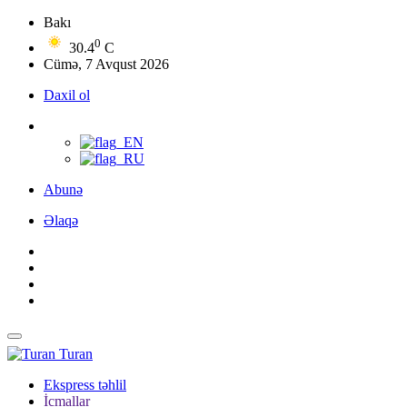
Bakı
0
30.4
C
Cümə, 7 Avqust 2026
Daxil ol
Abunə
Əlaqə
Turan
Ekspress təhlil
İcmallar