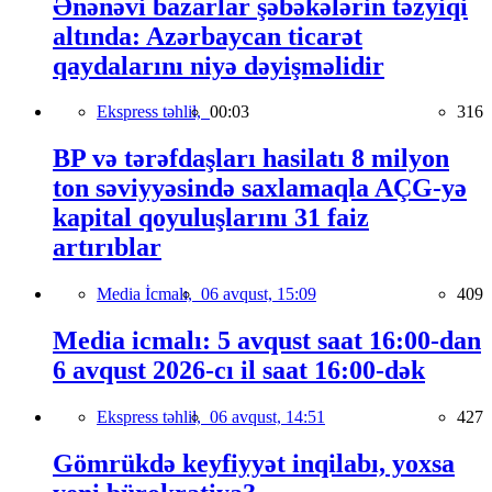
Ənənəvi bazarlar şəbəkələrin təzyiqi
altında: Azərbaycan ticarət
qaydalarını niyə dəyişməlidir
Ekspress təhlil,
00:03
316
BP və tərəfdaşları hasilatı 8 milyon
ton səviyyəsində saxlamaqla AÇG-yə
kapital qoyuluşlarını 31 faiz
artırıblar
Media İcmalı,
06 avqust, 15:09
409
Media icmalı: 5 avqust saat 16:00-dan
6 avqust 2026-cı il saat 16:00-dək
Ekspress təhlil,
06 avqust, 14:51
427
Gömrükdə keyfiyyət inqilabı, yoxsa