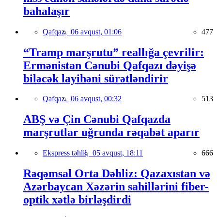
bahalaşır
Qafqaz,
06 avqust, 01:06
477
“Tramp marşrutu” reallığa çevrilir:
Ermənistan Cənubi Qafqazı dəyişə
biləcək layihəni sürətləndirir
Qafqaz,
06 avqust, 00:32
513
ABŞ və Çin Cənubi Qafqazda
marşrutlar uğrunda rəqabət aparır
Ekspress təhlil,
05 avqust, 18:11
666
Rəqəmsal Orta Dəhliz: Qazaxıstan və
Azərbaycan Xəzərin sahillərini fiber-
optik xətlə birləşdirdi