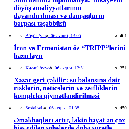
Sülh naminə diplomatiya: Tokayevin
döyüş əməliyyatlarının
dayandırılması və danışıqların
bərpası təşəbbüsü
Böyük Şərq,
06 avqust, 13:05
401
İran və Ermənistan öz “TRIPP”lərini
hazırlayır
Xəzər hövzəsi,
06 avqust, 12:31
351
Xəzər geri çəkilir: su balansına dair
risklərin, nəticələrin və zəifliklərin
kompleks qiymətləndirilməsi
Sosial sahə,
06 avqust, 01:38
450
Əməkhaqları artır, lakin həyat ən çox
hiss edilən sahələrdə daha sürətlə