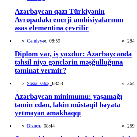
Azərbaycan qazı Türkiyənin
Avropadakı enerji ambisiyalarının
əsas elementinə çevrilir
Cəmiyyət,
08:59
284
Diplom var, iş yoxdur: Azərbaycanda
təhsil niyə gənclərin məşğulluğuna
təminat vermir?
Sosial sahə,
08:53
264
Azərbaycan minimumu: yaşamağı
təmin edən, lakin müstəqil həyata
yetməyən əməkhaqqı
Biznes,
08:44
259