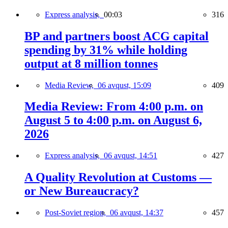
Express analysis,
00:03
316
BP and partners boost ACG capital
spending by 31% while holding
output at 8 million tonnes
Media Review,
06 avqust, 15:09
409
Media Review: From 4:00 p.m. on
August 5 to 4:00 p.m. on August 6,
2026
Express analysis,
06 avqust, 14:51
427
A Quality Revolution at Customs —
or New Bureaucracy?
Post-Soviet region,
06 avqust, 14:37
457