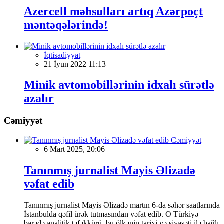
Azercell məhsulları artıq Azərpoçt
məntəqələrində!
İqtisadiyyat
21 İyun 2022 11:13
Minik avtomobillərinin idxalı sürətlə
azalır
Cəmiyyət
Cəmiyyət
6 Mart 2025, 20:06
Tanınmış jurnalist Mayis Əlizadə
vəfat edib
Tanınmış jurnalist Mayis Əlizadə martın 6-da səhər saatlarında
İstanbulda qəfil ürək tutmasından vəfat edib. O Türkiyə
barədə analitik təfəkkürü, bu ölkənin tarixi və siyasəti ilə bağlı