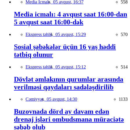
Media İcmalı,
05 avqust, 16:37
558
Media icmalı: 4 avqust saat 16:00-dan
5 avqust saat 16:00-dək
Ekspress təhlil,
05 avqust, 15:29
570
Sosial şəbəkələr üçün 16 yaş həddi
tətbiq olunur
Ekspress təhlil,
05 avqust, 15:12
514
Dövlət əmlakının qurumlar arasında
verilməsi qaydaları sadələşdirilib
Cəmiyyət,
05 avqust, 14:30
1133
Buzovnada dörd ay davam edən
drenaj işləri ombudsmana müraciətə
səbəb olub