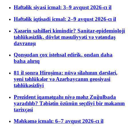
Həftəlik siyasi icmal: 3–9 avqust 2026-cı il
Həftəlik iqtisadi icmal: 2–9 avqust 2026-cı il
Xəzərin sahilləri kimindir? Sanitar-epidemioloji
təhlükəsizlik, dövlət məsuliyyəti və vətəndaş
davranışı
Qonşudan çox istehsal edirik, ondan daha
baha alırıq
81 il sonra Hiroşima: nüvə silahının dərsləri,
yeni təhlükələr və Azərbaycanın geosiyasi
təhlükəsizliyi
Prezident iqamətgahı niyə məhz Zuğulbada
yaradılıb? Təbiətin özünün seçdiyi bir məkanın
tarixçəsi
Məhkəmə icmalı: 6–7 avqust 2026-cı il