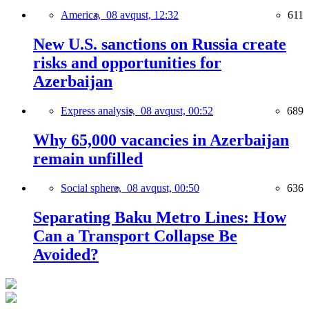
America,
08 avqust, 12:32
611
New U.S. sanctions on Russia create
risks and opportunities for
Azerbaijan
Express analysis,
08 avqust, 00:52
689
Why 65,000 vacancies in Azerbaijan
remain unfilled
Social sphere,
08 avqust, 00:50
636
Separating Baku Metro Lines: How
Can a Transport Collapse Be
Avoided?