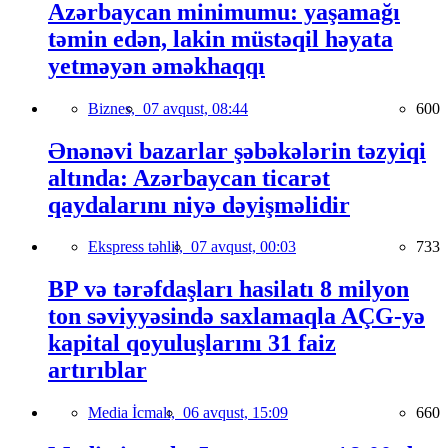
Azərbaycan minimumu: yaşamağı
təmin edən, lakin müstəqil həyata
yetməyən əməkhaqqı
Biznes,
07 avqust, 08:44
600
Ənənəvi bazarlar şəbəkələrin təzyiqi
altında: Azərbaycan ticarət
qaydalarını niyə dəyişməlidir
Ekspress təhlil,
07 avqust, 00:03
733
BP və tərəfdaşları hasilatı 8 milyon
ton səviyyəsində saxlamaqla AÇG-yə
kapital qoyuluşlarını 31 faiz
artırıblar
Media İcmalı,
06 avqust, 15:09
660