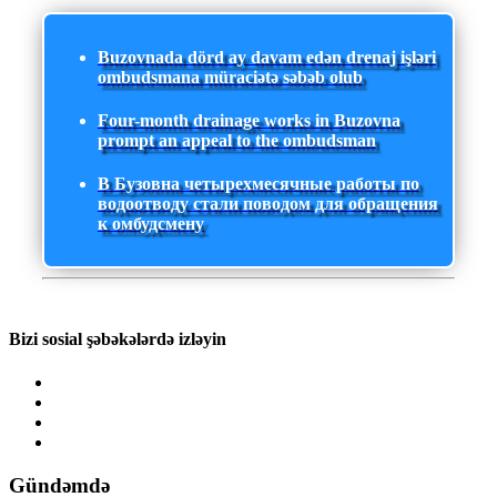
Buzovnada dörd ay davam edən drenaj işləri
ombudsmana müraciətə səbəb olub
Four-month drainage works in Buzovna
prompt an appeal to the ombudsman
В Бузовна четырехмесячные работы по
водоотводу стали поводом для обращения
к омбудсмену
Bizi sosial şəbəkələrdə izləyin
Gündəmdə