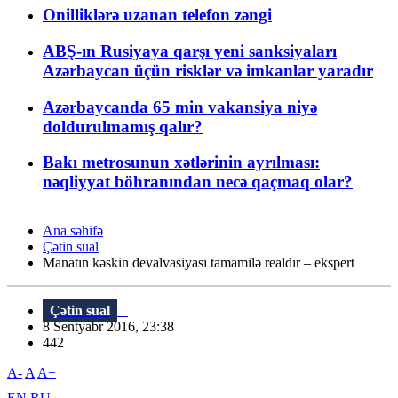
Onilliklərə uzanan telefon zəngi
ABŞ-ın Rusiyaya qarşı yeni sanksiyaları
Azərbaycan üçün risklər və imkanlar yaradır
Azərbaycanda 65 min vakansiya niyə
doldurulmamış qalır?
Bakı metrosunun xətlərinin ayrılması:
nəqliyyat böhranından necə qaçmaq olar?
Ana səhifə
Çətin sual
Manatın kəskin devalvasiyası tamamilə realdır – ekspert
Çətin sual
8 Sentyabr 2016, 23:38
442
A-
A
A+
EN
RU