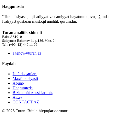
Haqqımızda
“Turan” siyasət, iqtisadiyyat və cəmiyyət həyatının qovuşuğunda
fəaliyyət göstərən müstəqil analitik qurumdur.
Turan analitik xidməti
Bakı, AZ1010
Süleyman Rəhimov küç.,186, Mən. 24
Tel.: (+99412) 440 11 96
agency@turan.az
Faydalı
İstifadə şərtləri
Məxfilik siyasti
Abunə
Haqqımızda
Bizim mütəxəssislərimiz
Arxiv
CONTACT AZ
© 2026 Turan. Bütün hüquqlar qorunur.