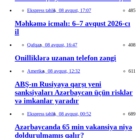
Ekspress təhlil,
08 avqust, 17:07
485
Məhkəmə icmalı: 6–7 avqust 2026-cı
il
Qafqaz,
08 avqust, 16:47
408
Onilliklərə uzanan telefon zəngi
Amerika,
08 avqust, 12:32
611
ABŞ-ın Rusiyaya qarşı yeni
sanksiyaları Azərbaycan üçün risklər
və imkanlar yaradır
Ekspress təhlil,
08 avqust, 00:52
689
Azərbaycanda 65 min vakansiya niyə
doldurulmamış qalır?