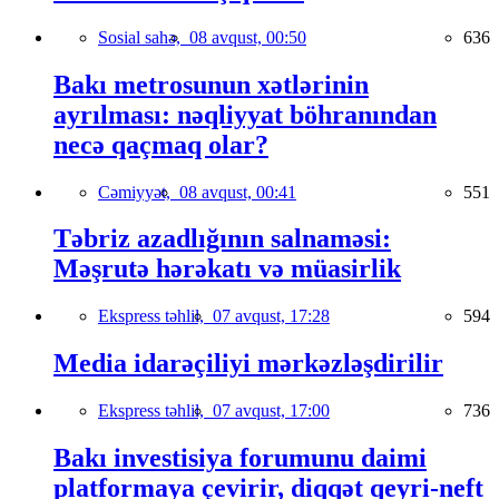
Sosial sahə,
08 avqust, 00:50
636
Bakı metrosunun xətlərinin
ayrılması: nəqliyyat böhranından
necə qaçmaq olar?
Cəmiyyət,
08 avqust, 00:41
551
Təbriz azadlığının salnaməsi:
Məşrutə hərəkatı və müasirlik
Ekspress təhlil,
07 avqust, 17:28
594
Media idarəçiliyi mərkəzləşdirilir
Ekspress təhlil,
07 avqust, 17:00
736
Bakı investisiya forumunu daimi
platformaya çevirir, diqqət qeyri-neft