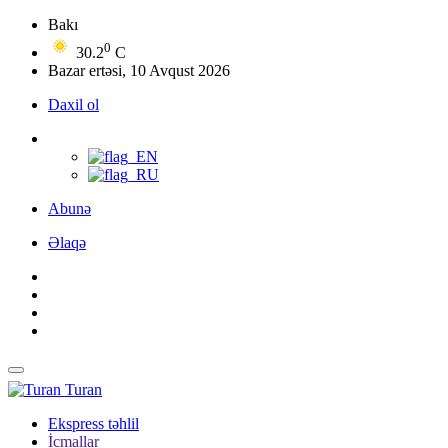
Bakı
0
30.2
C
Bazar ertəsi, 10 Avqust 2026
Daxil ol
Abunə
Əlaqə
Turan
Ekspress təhlil
İcmallar