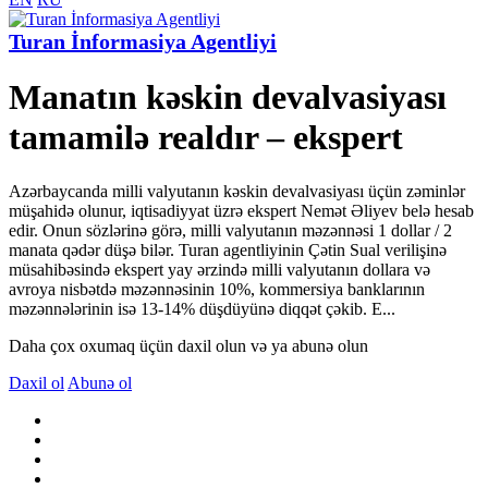
Turan İnformasiya Agentliyi
Manatın kəskin devalvasiyası
tamamilə realdır – ekspert
Azərbaycanda milli valyutanın kəskin devalvasiyası üçün zəminlər
müşahidə olunur, iqtisadiyyat üzrə ekspert Nemət Əliyev belə hesab
edir. Onun sözlərinə görə, milli valyutanın məzənnəsi 1 dollar / 2
manata qədər düşə bilər. Turan agentliyinin Çətin Sual verilişinə
müsahibəsində ekspert yay ərzində milli valyutanın dollara və
avroya nisbətdə məzənnəsinin 10%, kommersiya banklarının
məzənnələrinin isə 13-14% düşdüyünə diqqət çəkib. E...
Daha çox oxumaq üçün daxil olun və ya abunə olun
Daxil ol
Abunə ol