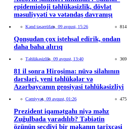
epidemioloji təhlükəsizlik, dövlət
məsuliyyəti və vətəndaş davranışı
Kənd təsərrüfatı,
09 avqust, 15:26
814
Qonşudan çox istehsal edirik, ondan
daha baha alırıq
Təhlükəsizlik,
09 avqust, 13:40
369
81 il sonra Hiroşima: nüvə silahının
dərsləri, yeni təhlükələr və
Azərbaycanın geosiyasi təhlükəsizliyi
Cəmiyyət,
09 avqust, 01:26
475
Prezident iqamətgahı niyə məhz
Zuğulbada yaradılıb? Təbiətin
özünün seçdiyi bir məkanın tarixçəsi