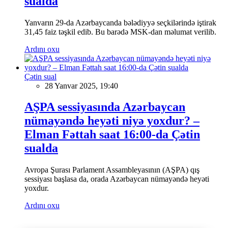
sualda
Yanvarın 29-da Azərbaycanda bələdiyyə seçkilərində iştirak
31,45 faiz təşkil edib. Bu barədə MSK-dan məlumat verilib.
Ardını oxu
Çətin sual
28 Yanvar 2025, 19:40
AŞPA sessiyasında Azərbaycan
nümayəndə heyəti niyə yoxdur? –
Elman Fəttah saat 16:00-da Çətin
sualda
Avropa Şurası Parlament Assambleyasının (AŞPA) qış
sessiyası başlasa da, orada Azərbaycan nümayəndə heyəti
yoxdur.
Ardını oxu