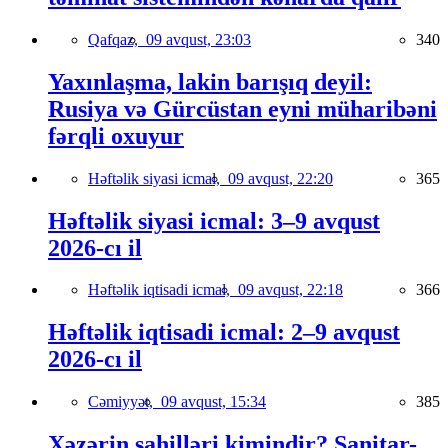
Qafqaz,
09 avqust, 23:03
340
Yaxınlaşma, lakin barışıq deyil:
Rusiya və Gürcüstan eyni müharibəni
fərqli oxuyur
Həftəlik siyasi icmal,
09 avqust, 22:20
365
Həftəlik siyasi icmal: 3–9 avqust
2026-cı il
Həftəlik iqtisadi icmal,
09 avqust, 22:18
366
Həftəlik iqtisadi icmal: 2–9 avqust
2026-cı il
Cəmiyyət,
09 avqust, 15:34
385
Xəzərin sahilləri kimindir? Sanitar-