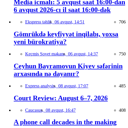
Media icmalı: 5 avqust saat 16:00-dan
6 avqust 2026-cı il saat 16:00-dək
Ekspress təhlil,
06 avqust, 14:51
706
Gömrükdə keyfiyyət inqilabı, yoxsa
yeni bürokratiya?
Keçmiş Sovet məkanı,
06 avqust, 14:37
750
Ceyhun Bayramovun Kiyev səfərinin
arxasında nə dayanır?
Express analysis,
08 avqust, 17:07
485
Court Review: August 6–7, 2026
Caucasus,
08 avqust, 16:47
408
A phone call decades in the making