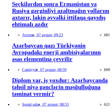
Seçkilərdən sonra Ermənistan və
Rusiya gərginliyi azaltmağın yollarını
axtarır, lakin əvvəlki ittifaqa qayıdış
ehtimalı azdır
Avropa,
07 avqust, 09:23
681
Azərbaycan qazı Türkiyənin
Avropadakı enerji ambisiyalarının
əsas elementinə çevrilir
Cəmiyyət,
07 avqust, 08:59
609
Diplom var, iş yoxdur: Azərbaycanda
təhsil niyə gənclərin məşğulluğuna
təminat vermir?
Sosial sahə,
07 avqust, 08:53
621