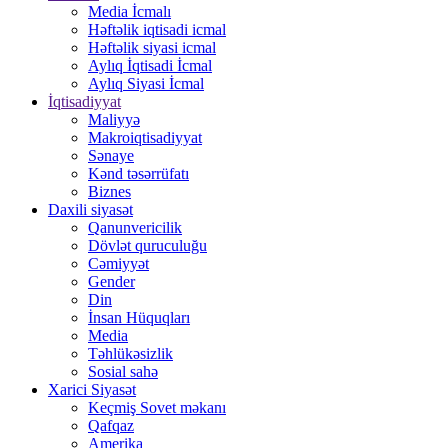
Media İcmalı
Həftəlik iqtisadi icmal
Həftəlik siyasi icmal
Aylıq İqtisadi İcmal
Aylıq Siyasi İcmal
İqtisadiyyat
Maliyyə
Makroiqtisadiyyat
Sənaye
Kənd təsərrüfatı
Biznes
Daxili siyasət
Qanunvericilik
Dövlət quruculuğu
Cəmiyyət
Gender
Din
İnsan Hüquqları
Media
Təhlükəsizlik
Sosial sahə
Xarici Siyasət
Keçmiş Sovet məkanı
Qafqaz
Amerika