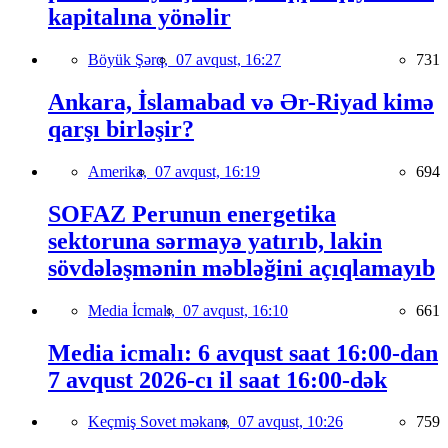
kapitalına yönəlir
Böyük Şərq,
07 avqust, 16:27
731
Ankara, İslamabad və Ər-Riyad kimə
qarşı birləşir?
Amerika,
07 avqust, 16:19
694
SOFAZ Perunun energetika
sektoruna sərmayə yatırıb, lakin
sövdələşmənin məbləğini açıqlamayıb
Media İcmalı,
07 avqust, 16:10
661
Media icmalı: 6 avqust saat 16:00-dan
7 avqust 2026-cı il saat 16:00-dək
Keçmiş Sovet məkanı,
07 avqust, 10:26
759