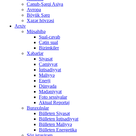
Cənub-Şərqi Asiya
Avropa
Böyük Şərq
Xəzər hövzəsi
Arxiv
Müsahibə
Sual-cavab
Çətin sual
Bizimkiler
Xəbərlər
Siyasət
Cəmiyyət
İqtisadiyyat
Maliyyə
Enerji
Dünyada
Mədəniyyət
Foto sessiyalar
Aktual Reportaj
Buraxılışlar
Bülleten Siyasət
Bülleten İqtisadiyyat
Bülleten Maliyyə
Bülleten Energetika
Söz istəyirəm