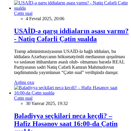
Çətin sual
4 Fevral 2025, 20:06
USAİD-ə qarşı iddiaların əsası varmı?
- Natiq Cəfərli Çətin sualda
Tramp administrasiyasının USAİD-lə bağlı iddiaları, bu
iddialara Azərbaycanın hökumətyönlü mediasının qoşulması
və səslənən ittihamların əsaslı olub- olmaması barədə REAL
Partiyasının sədri Natiq Cəfərli Kamran Mahmudovun
təqdimatında yayımlanan “Çətin sual” verilişində danışır.
Ardını oxu
Çətin sual
30 Yanvar 2025, 19:32
Bələdiyyə seçkiləri necə keçdi? –
Hafiz Həsənov saat 16:00-da Çətin