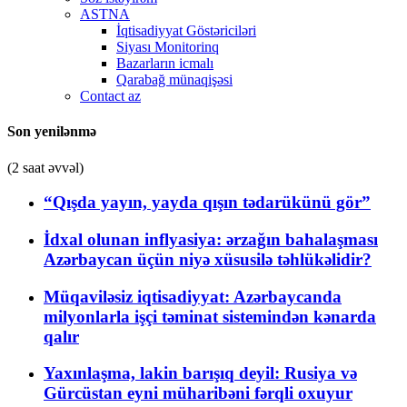
ASTNA
İqtisadiyyat Göstəriciləri
Siyası Monitorinq
Bazarların icmalı
Qarabağ münaqişəsi
Contact az
Son yenilənmə
(2 saat əvvəl)
“Qışda yayın, yayda qışın tədarükünü gör”
İdxal olunan inflyasiya: ərzağın bahalaşması
Azərbaycan üçün niyə xüsusilə təhlükəlidir?
Müqaviləsiz iqtisadiyyat: Azərbaycanda
milyonlarla işçi təminat sistemindən kənarda
qalır
Yaxınlaşma, lakin barışıq deyil: Rusiya və
Gürcüstan eyni müharibəni fərqli oxuyur