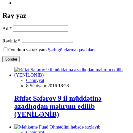
Rəy yaz
Ad *
Rəyiniz *
Oxudum və razıyam
Şərh göndərmə qaydaları
Göndər
Cəmiyyət
8 Sentyabr 2016 18:28
Rüfət Səfərov 9 il müddətinə
azadlıqdan məhrum edilib
(YENİLƏNİB)
Cəmiyyət