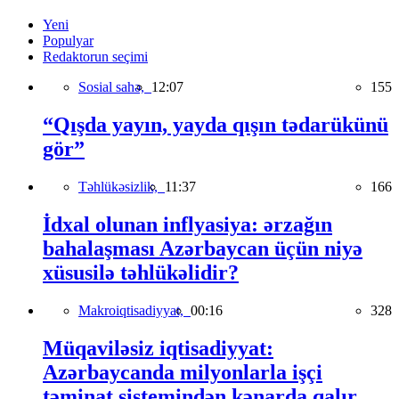
Yeni
Populyar
Redaktorun seçimi
Sosial sahə,
12:07
155
“Qışda yayın, yayda qışın tədarükünü
gör”
Təhlükəsizlik,
11:37
166
İdxal olunan inflyasiya: ərzağın
bahalaşması Azərbaycan üçün niyə
xüsusilə təhlükəlidir?
Makroiqtisadiyyat,
00:16
328
Müqaviləsiz iqtisadiyyat:
Azərbaycanda milyonlarla işçi
təminat sistemindən kənarda qalır