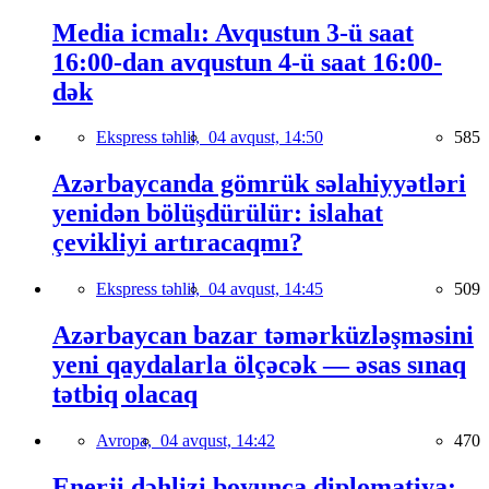
Media icmalı: Avqustun 3-ü saat
16:00-dan avqustun 4-ü saat 16:00-
dək
Ekspress təhlil,
04 avqust, 14:50
585
Azərbaycanda gömrük səlahiyyətləri
yenidən bölüşdürülür: islahat
çevikliyi artıracaqmı?
Ekspress təhlil,
04 avqust, 14:45
509
Azərbaycan bazar təmərküzləşməsini
yeni qaydalarla ölçəcək — əsas sınaq
tətbiq olacaq
Avropa,
04 avqust, 14:42
470
Enerji dəhlizi boyunca diplomatiya: