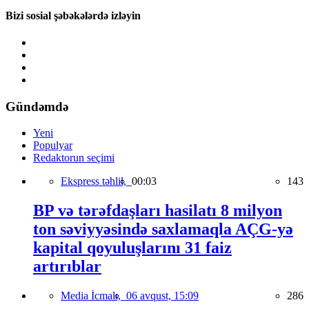
Bizi sosial şəbəkələrdə izləyin
Gündəmdə
Yeni
Populyar
Redaktorun seçimi
Ekspress təhlil,
00:03
143
BP və tərəfdaşları hasilatı 8 milyon
ton səviyyəsində saxlamaqla AÇG-yə
kapital qoyuluşlarını 31 faiz
artırıblar
Media İcmalı,
06 avqust, 15:09
286