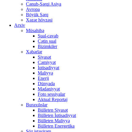
Cənub-Şərqi Asiya
Avropa
Böyük Şərq
Xəzər hövzəsi
Arxiv
Müsahibə
Sual-cavab
Çətin sual
Bizimkiler
Xəbərlər
Siyasət
Cəmiyyət
İqtisadiyyat
Maliyyə
Enerji
Dünyada
Mədəniyyət
Foto sessiyalar
Aktual Reportaj
Buraxılışlar
Bülleten Siyasət
Bülleten İqtisadiyyat
Bülleten Maliyyə
Bülleten Energetika
Söz istəyirəm