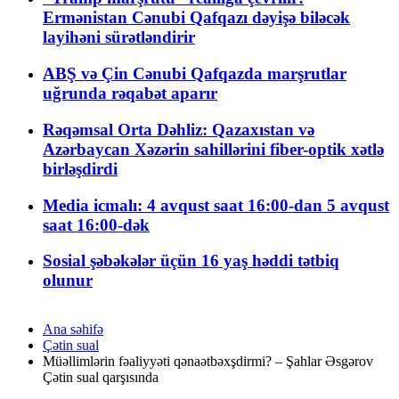
Ermənistan Cənubi Qafqazı dəyişə biləcək
layihəni sürətləndirir
ABŞ və Çin Cənubi Qafqazda marşrutlar
uğrunda rəqabət aparır
Rəqəmsal Orta Dəhliz: Qazaxıstan və
Azərbaycan Xəzərin sahillərini fiber-optik xətlə
birləşdirdi
Media icmalı: 4 avqust saat 16:00-dan 5 avqust
saat 16:00-dək
Sosial şəbəkələr üçün 16 yaş həddi tətbiq
olunur
Ana səhifə
Çətin sual
Müəllimlərin fəaliyyəti qənaətbəxşdirmi? – Şahlar Əsgərov
Çətin sual qarşısında