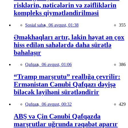
risklərin, nəticələrin və zəifliklərin
kompleks qiymətləndirilməsi
Sosial sahə,
06 avqust, 01:38
355
Əməkhaqları artır, lakin həyat ən çox
hiss edilən sahələrdə daha sürətlə
bahalaşır
Qafqaz,
06 avqust, 01:06
386
“Tramp marşrutu” reallığa çevrilir:
Ermənistan Cənubi Qafqazı dəyişə
biləcək layihəni sürətləndirir
Qafqaz,
06 avqust, 00:32
429
ABŞ və Çin Cənubi Qafqazda
marşrutlar uğrunda rəqabət aparır