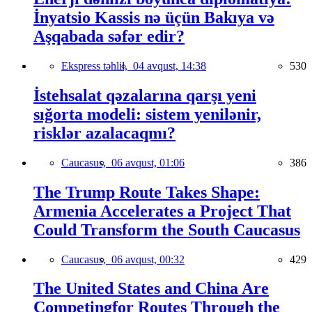
İnyatsio Kassis nə üçün Bakıya və
Aşqabada səfər edir?
Ekspress təhlil,
04 avqust, 14:38
530
İstehsalat qəzalarına qarşı yeni
sığorta modeli: sistem yenilənir,
risklər azalacaqmı?
Caucasus,
06 avqust, 01:06
386
The Trump Route Takes Shape:
Armenia Accelerates a Project That
Could Transform the South Caucasus
Caucasus,
06 avqust, 00:32
429
The United States and China Are
Competingfor Routes Through the