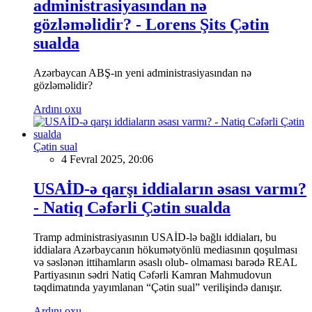
administrasiyasından nə
gözləməlidir? - Lorens Şits Çətin
sualda
Azərbaycan ABŞ-ın yeni administrasiyasından nə
gözləməlidir?
Ardını oxu
Çətin sual
4 Fevral 2025, 20:06
USAİD-ə qarşı iddiaların əsası varmı?
- Natiq Cəfərli Çətin sualda
Tramp administrasiyasının USAİD-lə bağlı iddiaları, bu
iddialara Azərbaycanın hökumətyönlü mediasının qoşulması
və səslənən ittihamların əsaslı olub- olmaması barədə REAL
Partiyasının sədri Natiq Cəfərli Kamran Mahmudovun
təqdimatında yayımlanan “Çətin sual” verilişində danışır.
Ardını oxu