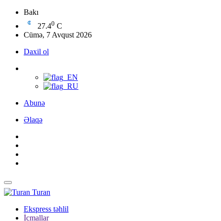
Bakı
0
27.4
C
Cümə, 7 Avqust 2026
Daxil ol
Abunə
Əlaqə
Turan
Ekspress təhlil
İcmallar