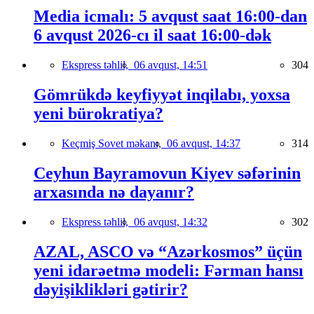
Media icmalı: 5 avqust saat 16:00-dan
6 avqust 2026-cı il saat 16:00-dək
Ekspress təhlil,
06 avqust, 14:51
304
Gömrükdə keyfiyyət inqilabı, yoxsa
yeni bürokratiya?
Keçmiş Sovet məkanı,
06 avqust, 14:37
314
Ceyhun Bayramovun Kiyev səfərinin
arxasında nə dayanır?
Ekspress təhlil,
06 avqust, 14:32
302
AZAL, ASCO və “Azərkosmos” üçün
yeni idarəetmə modeli: Fərman hansı
dəyişiklikləri gətirir?