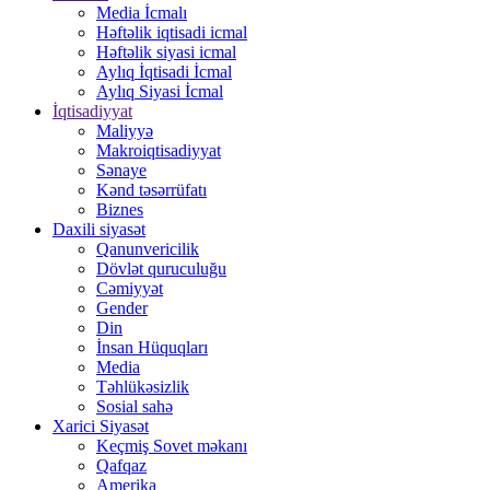
Media İcmalı
Həftəlik iqtisadi icmal
Həftəlik siyasi icmal
Aylıq İqtisadi İcmal
Aylıq Siyasi İcmal
İqtisadiyyat
Maliyyə
Makroiqtisadiyyat
Sənaye
Kənd təsərrüfatı
Biznes
Daxili siyasət
Qanunvericilik
Dövlət quruculuğu
Cəmiyyət
Gender
Din
İnsan Hüquqları
Media
Təhlükəsizlik
Sosial sahə
Xarici Siyasət
Keçmiş Sovet məkanı
Qafqaz
Amerika