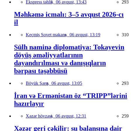
Ekspress təhlil,
06 avqust, 13:43
293
Məhkəmə icmalı: 3–5 avqust 2026-cı
il
Keçmiş Sovet məkanı,
06 avqust, 13:19
310
Sülh naminə diplomatiya: Tokayevin
döyüş əməliyyatlarının
dayandırılması və danışıqların
bərpası təşəbbüsü
Böyük Şərq,
06 avqust, 13:05
293
İran və Ermənistan öz “TRIPP”lərini
hazırlayır
Xəzər hövzəsi,
06 avqust, 12:31
259
Xəzər geri çəkilir: su balansına dair