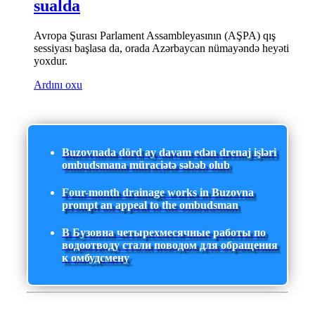
sualda
Avropa Şurası Parlament Assambleyasının (AŞPA) qış
sessiyası başlasa da, orada Azərbaycan nümayəndə heyəti
yoxdur.
Ardını oxu
Buzovnada dörd ay davam edən drenaj işləri
ombudsmana müraciətə səbəb olub
Four-month drainage works in Buzovna
prompt an appeal to the ombudsman
В Бузовна четырехмесячные работы по
водоотводу стали поводом для обращения
к омбудсмену