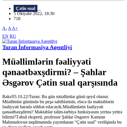
Çətin sual
5 Oktyabr 2022, 18:30
718
A-
A
A+
EN
RU
Turan İnformasiya Agentliyi
Müəllimlərin fəaliyyəti
qənaətbəxşdirmi? – Şahlar
Əsgərov Çətin sual qarşısında
Bakı/05.10.22/Turan: Bu gün müəllimlər günü qeyd olunur.
Müəllimlər günündə bu peşə sahiblərinin, eləcə də məktəblərin
fəaliyyəti barədə söhbət edəcəyik.Müəllimlərin fəaliyyəti
qənaətbəxşdirmi? Məktəblər təlim-tərbiyə funksiyasını yerinə yetirə
bilirmi?Təhsil eksperti, professor Şahlar Əsgərov Kamran
Mahmudovun təqdimatında yayımlanan “Çətin sual” verilişində bu