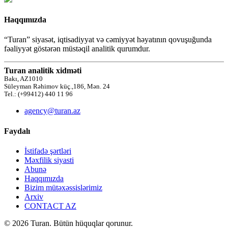
Haqqımızda
“Turan” siyasət, iqtisadiyyat və cəmiyyət həyatının qovuşuğunda
fəaliyyət göstərən müstəqil analitik qurumdur.
Turan analitik xidməti
Bakı, AZ1010
Süleyman Rəhimov küç.,186, Mən. 24
Tel.: (+99412) 440 11 96
agency@turan.az
Faydalı
İstifadə şərtləri
Məxfilik siyasti
Abunə
Haqqımızda
Bizim mütəxəssislərimiz
Arxiv
CONTACT AZ
© 2026 Turan. Bütün hüquqlar qorunur.