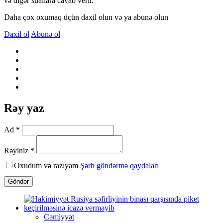
və digər suallara cavab verir.
Daha çox oxumaq üçün daxil olun və ya abunə olun
Daxil ol
Abunə ol
Rəy yaz
Ad *
Rəyiniz *
Oxudum və razıyam
Şərh göndərmə qaydaları
Göndər
Cəmiyyət