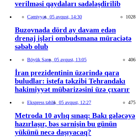
verilməsi qaydaları sadələşdirilib
Cəmiyyət,
05 avqust, 14:30
1028
Buzovnada dörd ay davam edən
drenaj işləri ombudsmana müraciətə
səbəb olub
Böyük Şərq,
05 avqust, 13:05
406
İran prezidentinin üzərində qara
buludlar: istefa təkzibi Tehrandakı
hakimiyyət mübarizəsini üzə çıxarır
Ekspress təhlil,
05 avqust, 12:27
475
Metroda 10 aylıq sınaq: Bakı gələcəyə
hazırlaşır, bəs sərnişin bu günün
yükünü necə daşıyacaq?