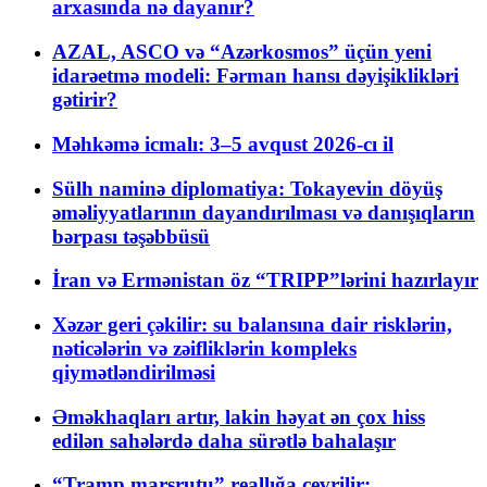
arxasında nə dayanır?
AZAL, ASCO və “Azərkosmos” üçün yeni
idarəetmə modeli: Fərman hansı dəyişiklikləri
gətirir?
Məhkəmə icmalı: 3–5 avqust 2026-cı il
Sülh naminə diplomatiya: Tokayevin döyüş
əməliyyatlarının dayandırılması və danışıqların
bərpası təşəbbüsü
İran və Ermənistan öz “TRIPP”lərini hazırlayır
Xəzər geri çəkilir: su balansına dair risklərin,
nəticələrin və zəifliklərin kompleks
qiymətləndirilməsi
Əməkhaqları artır, lakin həyat ən çox hiss
edilən sahələrdə daha sürətlə bahalaşır
“Tramp marşrutu” reallığa çevrilir: