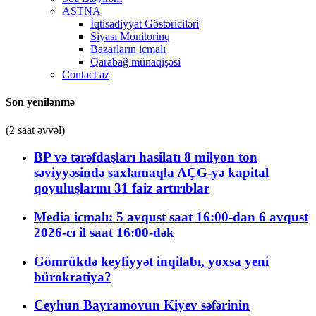
ASTNA
İqtisadiyyat Göstəriciləri
Siyası Monitorinq
Bazarların icmalı
Qarabağ münaqişəsi
Contact az
Son yenilənmə
(2 saat əvvəl)
BP və tərəfdaşları hasilatı 8 milyon ton
səviyyəsində saxlamaqla AÇG-yə kapital
qoyuluşlarını 31 faiz artırıblar
Media icmalı: 5 avqust saat 16:00-dan 6 avqust
2026-cı il saat 16:00-dək
Gömrükdə keyfiyyət inqilabı, yoxsa yeni
bürokratiya?
Ceyhun Bayramovun Kiyev səfərinin