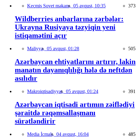
Keçmiş Sovet məkanı,
05 avqust, 10:35
373
Wildberries anbarlarına zərbələr:
Ukrayna Rusiyaya təzyiqin yeni
istiqamətini açır
Maliyyə,
05 avqust, 01:28
505
Azərbaycan ehtiyatlarını artırır, lakin
manatın dayanıqlılığı hələ də neftdən
asılıdır
Makroiqtisadiyyat,
05 avqust, 01:24
391
Azərbaycan iqtisadi artımın zəiflədiyi
şəraitdə rəqəmsallaşmanı
sürətləndirir
Media İcmalı,
04 avqust, 16:04
485