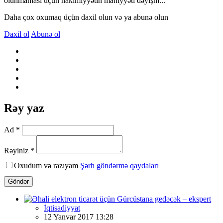
olunmaması üçün hakimiyyətin mahiyyəti dəyişm...
Daha çox oxumaq üçün daxil olun və ya abunə olun
Daxil ol
Abunə ol
Rəy yaz
Ad *
Rəyiniz *
Oxudum və razıyam
Şərh göndərmə qaydaları
Göndər
İqtisadiyyat
12 Yanvar 2017 13:28