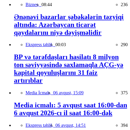
Biznes,
08:44
236
Ənənəvi bazarlar şəbəkələrin təzyiqi
altında: Azərbaycan ticarət
qaydalarını niyə dəyişməlidir
Ekspress təhlil,
00:03
290
BP və tərəfdaşları hasilatı 8 milyon
ton səviyyəsində saxlamaqla AÇG-yə
kapital qoyuluşlarını 31 faiz
artırıblar
Media İcmalı,
06 avqust, 15:09
375
Media icmalı: 5 avqust saat 16:00-dan
6 avqust 2026-cı il saat 16:00-dək
Ekspress təhlil,
06 avqust, 14:51
394