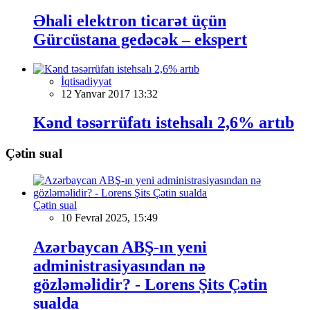
Əhali elektron ticarət üçün
Gürcüstana gedəcək – ekspert
İqtisadiyyat
12 Yanvar 2017 13:32
Kənd təsərrüfatı istehsalı 2,6% artıb
Çətin sual
Çətin sual
10 Fevral 2025, 15:49
Azərbaycan ABŞ-ın yeni
administrasiyasından nə
gözləməlidir? - Lorens Şits Çətin
sualda