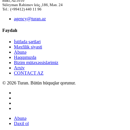
Bakı, AZ1010
Süleyman Rəhimov küç.,186, Mən. 24
Tel.: (+99412) 440 11 96
agency@turan.az
Faydalı
İstifadə şərtləri
Məxfilik siyasti
Abunə
Haqqımızda
Bizim mütəxəssislərimiz
Arxiv
CONTACT AZ
© 2026 Turan. Bütün hüquqlar qorunur.
Abunə
Daxil ol