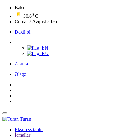
Bakı
0
30.6
C
Cümə, 7 Avqust 2026
Daxil ol
Abunə
Əlaqə
Turan
Ekspress təhlil
İcmallar