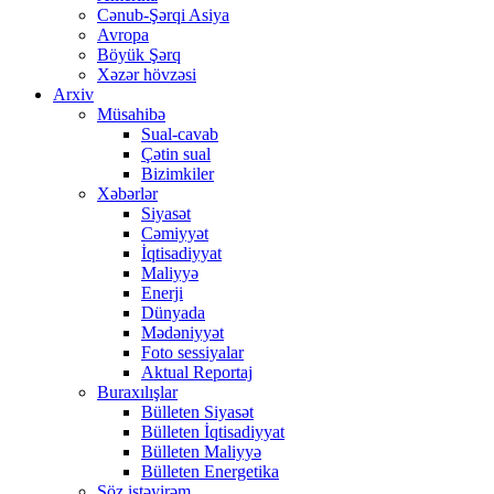
Cənub-Şərqi Asiya
Avropa
Böyük Şərq
Xəzər hövzəsi
Arxiv
Müsahibə
Sual-cavab
Çətin sual
Bizimkiler
Xəbərlər
Siyasət
Cəmiyyət
İqtisadiyyat
Maliyyə
Enerji
Dünyada
Mədəniyyət
Foto sessiyalar
Aktual Reportaj
Buraxılışlar
Bülleten Siyasət
Bülleten İqtisadiyyat
Bülleten Maliyyə
Bülleten Energetika
Söz istəyirəm