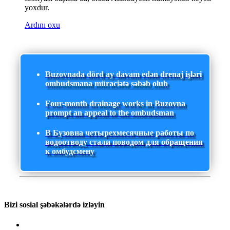
yoxdur.
Ardını oxu
Buzovnada dörd ay davam edən drenaj işləri
ombudsmana müraciətə səbəb olub
Four-month drainage works in Buzovna
prompt an appeal to the ombudsman
В Бузовна четырехмесячные работы по
водоотводу стали поводом для обращения
к омбудсмену
Bizi sosial şəbəkələrdə izləyin