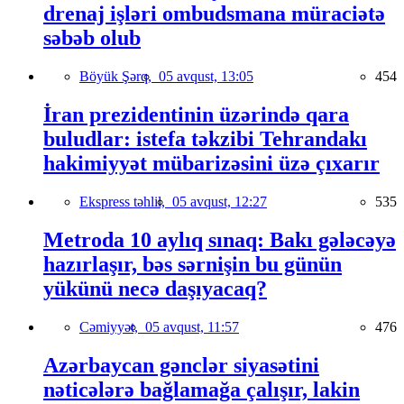
drenaj işləri ombudsmana müraciətə
səbəb olub
Böyük Şərq,
05 avqust, 13:05
454
İran prezidentinin üzərində qara
buludlar: istefa təkzibi Tehrandakı
hakimiyyət mübarizəsini üzə çıxarır
Ekspress təhlil,
05 avqust, 12:27
535
Metroda 10 aylıq sınaq: Bakı gələcəyə
hazırlaşır, bəs sərnişin bu günün
yükünü necə daşıyacaq?
Cəmiyyət,
05 avqust, 11:57
476
Azərbaycan gənclər siyasətini
nəticələrə bağlamağa çalışır, lakin