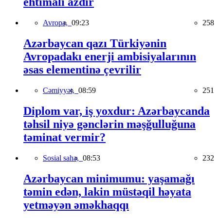
ehtimalı azdır
Avropa,
09:23
258
Azərbaycan qazı Türkiyənin
Avropadakı enerji ambisiyalarının
əsas elementinə çevrilir
Cəmiyyət,
08:59
251
Diplom var, iş yoxdur: Azərbaycanda
təhsil niyə gənclərin məşğulluğuna
təminat vermir?
Sosial sahə,
08:53
232
Azərbaycan minimumu: yaşamağı
təmin edən, lakin müstəqil həyata
yetməyən əməkhaqqı