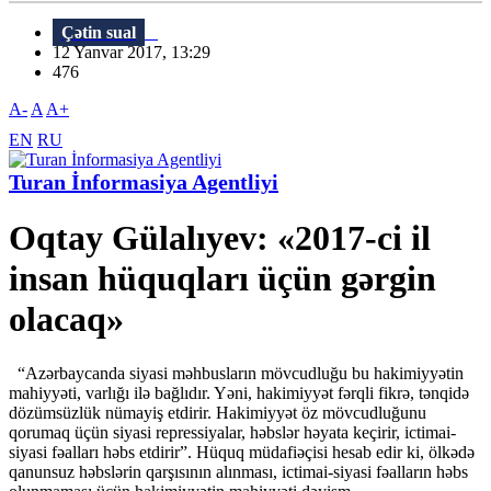
Çətin sual
12 Yanvar 2017, 13:29
476
A-
A
A+
EN
RU
Turan İnformasiya Agentliyi
Oqtay Gülalıyev: «2017-ci il
insan hüquqları üçün gərgin
olacaq»
“Azərbaycanda siyasi məhbusların mövcudluğu bu hakimiyyətin
mahiyyəti, varlığı ilə bağlıdır. Yəni, hakimiyyət fərqli fikrə, tənqidə
dözümsüzlük nümayiş etdirir. Hakimiyyət öz mövcudluğunu
qorumaq üçün siyasi repressiyalar, həbslər həyata keçirir, ictimai-
siyasi fəalları həbs etdirir”. Hüquq müdafiəçisi hesab edir ki, ölkədə
qanunsuz həbslərin qarşısının alınması, ictimai-siyasi fəalların həbs