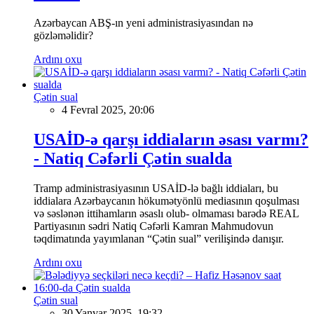
Azərbaycan ABŞ-ın yeni administrasiyasından nə
gözləməlidir?
Ardını oxu
Çətin sual
4 Fevral 2025, 20:06
USAİD-ə qarşı iddiaların əsası varmı?
- Natiq Cəfərli Çətin sualda
Tramp administrasiyasının USAİD-lə bağlı iddiaları, bu
iddialara Azərbaycanın hökumətyönlü mediasının qoşulması
və səslənən ittihamların əsaslı olub- olmaması barədə REAL
Partiyasının sədri Natiq Cəfərli Kamran Mahmudovun
təqdimatında yayımlanan “Çətin sual” verilişində danışır.
Ardını oxu
Çətin sual
30 Yanvar 2025, 19:32