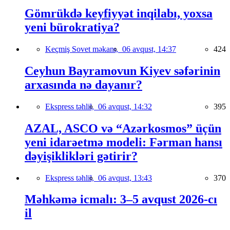
Gömrükdə keyfiyyət inqilabı, yoxsa
yeni bürokratiya?
Keçmiş Sovet məkanı,
06 avqust, 14:37
424
Ceyhun Bayramovun Kiyev səfərinin
arxasında nə dayanır?
Ekspress təhlil,
06 avqust, 14:32
395
AZAL, ASCO və “Azərkosmos” üçün
yeni idarəetmə modeli: Fərman hansı
dəyişiklikləri gətirir?
Ekspress təhlil,
06 avqust, 13:43
370
Məhkəmə icmalı: 3–5 avqust 2026-cı
il