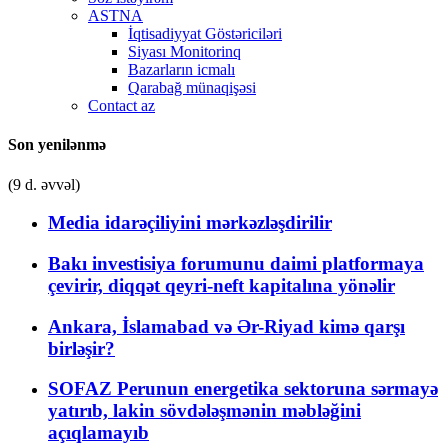
ASTNA
İqtisadiyyat Göstəriciləri
Siyası Monitorinq
Bazarların icmalı
Qarabağ münaqişəsi
Contact az
Son yenilənmə
(9 d. əvvəl)
Media idarəçiliyini mərkəzləşdirilir
Bakı investisiya forumunu daimi platformaya
çevirir, diqqət qeyri-neft kapitalına yönəlir
Ankara, İslamabad və Ər-Riyad kimə qarşı
birləşir?
SOFAZ Perunun energetika sektoruna sərmayə
yatırıb, lakin sövdələşmənin məbləğini
açıqlamayıb