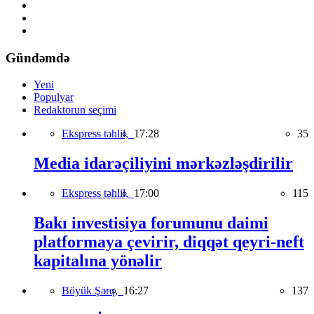
Gündəmdə
Yeni
Populyar
Redaktorun seçimi
Ekspress təhlil,
17:28
35
Media idarəçiliyini mərkəzləşdirilir
Ekspress təhlil,
17:00
115
Bakı investisiya forumunu daimi
platformaya çevirir, diqqət qeyri-neft
kapitalına yönəlir
Böyük Şərq,
16:27
137