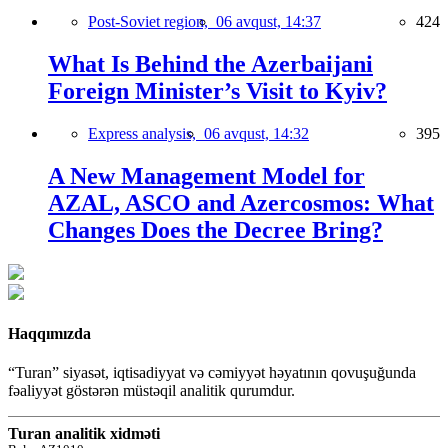
Post-Soviet region,
06 avqust, 14:37
424
What Is Behind the Azerbaijani
Foreign Minister’s Visit to Kyiv?
Express analysis,
06 avqust, 14:32
395
A New Management Model for
AZAL, ASCO and Azercosmos: What
Changes Does the Decree Bring?
Haqqımızda
“Turan” siyasət, iqtisadiyyat və cəmiyyət həyatının qovuşuğunda
fəaliyyət göstərən müstəqil analitik qurumdur.
Turan analitik xidməti