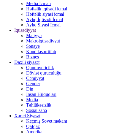
Media İcmalı
Həftəlik iqtisadi icmal
Həftəlik siyasi icmal
Aylıq İqtisadi İcmal
Aylıq Siyasi İcmal
İqtisadiyyat
Maliyyə
Makroiqtisadiyyat
Sənaye
Kənd təsərrüfatı
Biznes
Daxili siyasət
Qanunvericilik
Dövlət quruculuğu
Cəmiyyət
Gender
Din
İnsan Hüquqları
Media
Təhlükəsizlik
Sosial sahə
Xarici Siyasət
Keçmiş Sovet məkanı
Qafqaz
Amerika