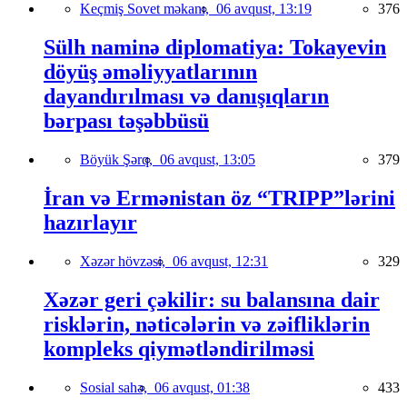
Keçmiş Sovet məkanı,
06 avqust, 13:19
376
Sülh naminə diplomatiya: Tokayevin
döyüş əməliyyatlarının
dayandırılması və danışıqların
bərpası təşəbbüsü
Böyük Şərq,
06 avqust, 13:05
379
İran və Ermənistan öz “TRIPP”lərini
hazırlayır
Xəzər hövzəsi,
06 avqust, 12:31
329
Xəzər geri çəkilir: su balansına dair
risklərin, nəticələrin və zəifliklərin
kompleks qiymətləndirilməsi
Sosial sahə,
06 avqust, 01:38
433