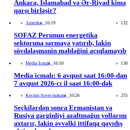
Ankara, İslamabad və Ər-Riyad kimə
qarşı birləşir?
Amerika,
16:19
132
SOFAZ Perunun energetika
sektoruna sərmayə yatırıb, lakin
sövdələşmənin məbləğini açıqlamayıb
Media İcmalı,
16:10
130
Media icmalı: 6 avqust saat 16:00-dan
7 avqust 2026-cı il saat 16:00-dək
Keçmiş Sovet məkanı,
10:26
255
Seçkilərdən sonra Ermənistan və
Rusiya gərginliyi azaltmağın yollarını
axtarır, lakin əvvəlki ittifaqa qayıdış