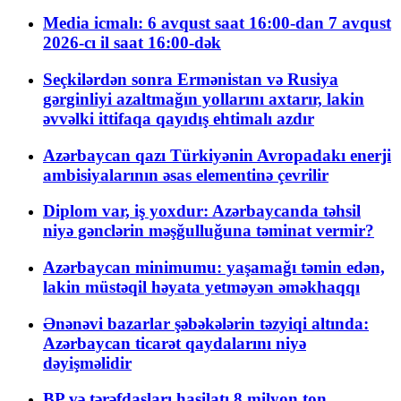
Media icmalı: 6 avqust saat 16:00-dan 7 avqust
2026-cı il saat 16:00-dək
Seçkilərdən sonra Ermənistan və Rusiya
gərginliyi azaltmağın yollarını axtarır, lakin
əvvəlki ittifaqa qayıdış ehtimalı azdır
Azərbaycan qazı Türkiyənin Avropadakı enerji
ambisiyalarının əsas elementinə çevrilir
Diplom var, iş yoxdur: Azərbaycanda təhsil
niyə gənclərin məşğulluğuna təminat vermir?
Azərbaycan minimumu: yaşamağı təmin edən,
lakin müstəqil həyata yetməyən əməkhaqqı
Ənənəvi bazarlar şəbəkələrin təzyiqi altında:
Azərbaycan ticarət qaydalarını niyə
dəyişməlidir
BP və tərəfdaşları hasilatı 8 milyon ton