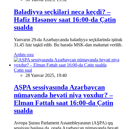
Bələdiyyə seçkiləri necə keçdi? –
Hafiz Həsənov saat 16:00-da Çətin
sualda
Yanvarın 29-da Azərbaycanda bələdiyyə seçkilərində iştirak
31,45 faiz təşkil edib. Bu barədə MSK-dan məlumat verilib.
Ardını oxu
Çətin sual
28 Yanvar 2025, 19:40
AŞPA sessiyasında Azərbaycan
nümayəndə heyəti niyə yoxdur? –
Elman Fəttah saat 16:00-da Çətin
sualda
Avropa Şurası Parlament Assambleyasının (AŞPA) qış
sessiyası başlasa da, orada Azərbaycan nümayəndə heyəti