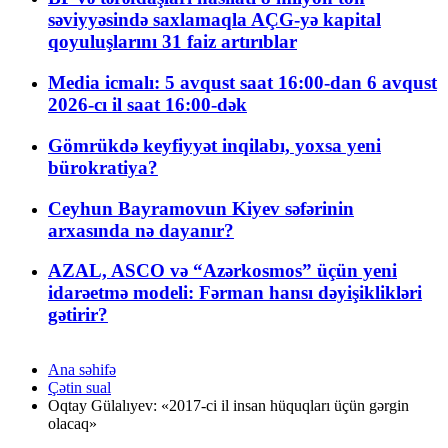
səviyyəsində saxlamaqla AÇG-yə kapital
qoyuluşlarını 31 faiz artırıblar
Media icmalı: 5 avqust saat 16:00-dan 6 avqust
2026-cı il saat 16:00-dək
Gömrükdə keyfiyyət inqilabı, yoxsa yeni
bürokratiya?
Ceyhun Bayramovun Kiyev səfərinin
arxasında nə dayanır?
AZAL, ASCO və “Azərkosmos” üçün yeni
idarəetmə modeli: Fərman hansı dəyişiklikləri
gətirir?
Ana səhifə
Çətin sual
Oqtay Gülalıyev: «2017-ci il insan hüquqları üçün gərgin
olacaq»