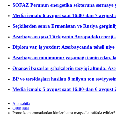
SOFAZ Perunun energetika sektoruna sərmayə ya
Media icmalı: 6 avqust saat 16:00-dan 7 avqust 2
Seçkilərdən sonra Ermənistan və Rusiya gərginliyi
Azərbaycan qazı Türkiyənin Avropadakı enerji am
Diplom var, iş yoxdur: Azərbaycanda təhsil niyə
Azərbaycan minimumu: yaşamağı təmin edən, la
Ənənəvi bazarlar şəbəkələrin təzyiqi altında: Azə
BP və tərəfdaşları hasilatı 8 milyon ton səviyyəs
Media icmalı: 5 avqust saat 16:00-dan 6 avqust 2
Ana səhifə
Çətin sual
Porno kompromatlardan kimlər hansı məqsədlə istifadə edirlər? 