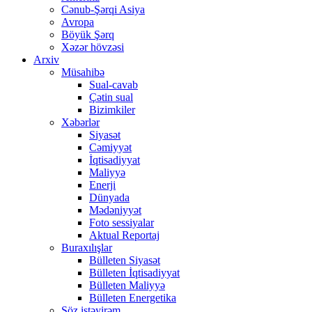
Cənub-Şərqi Asiya
Avropa
Böyük Şərq
Xəzər hövzəsi
Arxiv
Müsahibə
Sual-cavab
Çətin sual
Bizimkiler
Xəbərlər
Siyasət
Cəmiyyət
İqtisadiyyat
Maliyyə
Enerji
Dünyada
Mədəniyyət
Foto sessiyalar
Aktual Reportaj
Buraxılışlar
Bülleten Siyasət
Bülleten İqtisadiyyat
Bülleten Maliyyə
Bülleten Energetika
Söz istəyirəm