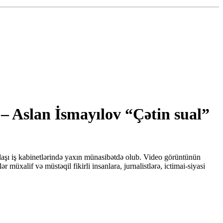
– Aslan İsmayılov “Çətin sual”
kdaşı iş kabinetlərində yaxın münasibətdə olub. Video görüntünün
üxalif və müstəqil fikirli insanlara, jurnalistlərə, ictimai-siyasi