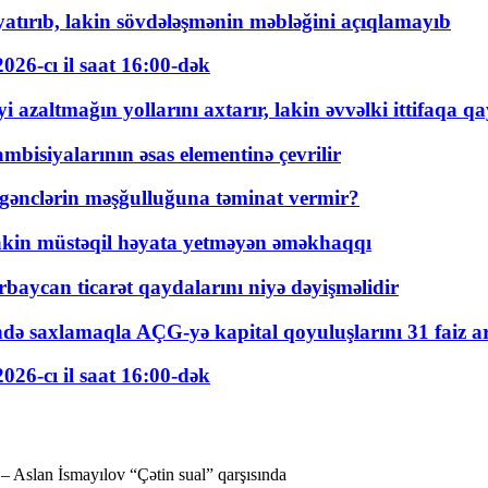
tırıb, lakin sövdələşmənin məbləğini açıqlamayıb
026-cı il saat 16:00-dək
 azaltmağın yollarını axtarır, lakin əvvəlki ittifaqa qa
bisiyalarının əsas elementinə çevrilir
 gənclərin məşğulluğuna təminat vermir?
kin müstəqil həyata yetməyən əməkhaqqı
rbaycan ticarət qaydalarını niyə dəyişməlidir
ində saxlamaqla AÇG-yə kapital qoyuluşlarını 31 faiz ar
026-cı il saat 16:00-dək
– Aslan İsmayılov “Çətin sual” qarşısında