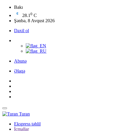
Bakı
0
28.1
C
Şənbə, 8 Avqust 2026
Daxil ol
Abunə
Əlaqə
Turan
Ekspress təhlil
İcmallar