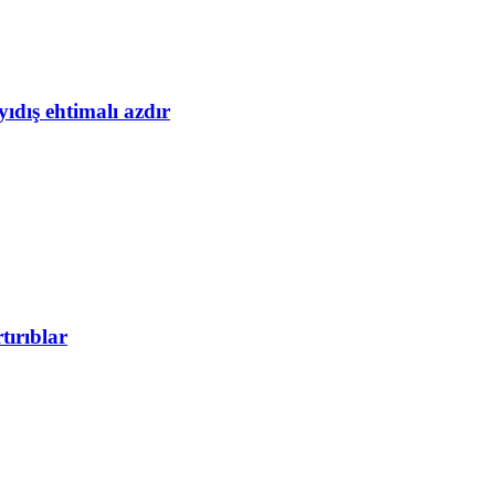
yıdış ehtimalı azdır
tırıblar