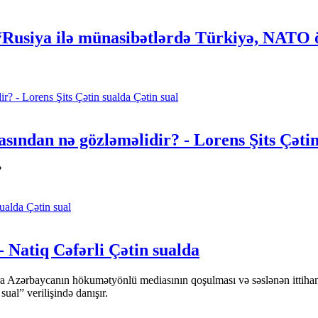
 “Rusiya ilə münasibətlərdə Türkiyə, NATO öl
Çətin sual
sından nə gözləməlidir? - Lorens Şits Çətin
?
Çətin sual
- Natiq Cəfərli Çətin sualda
ara Azərbaycanın hökumətyönlü mediasının qoşulması və səslənən ittiha
l” verilişində danışır.