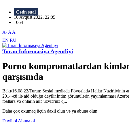
Çətin sual
16 Avqust 2022, 22:05
1064
A-
A
A+
EN
RU
Turan İnformasiya Agentliyi
Porno kompromatlardan kimlər h
qarşısında
Bakı/16.08.22/Turan: Sosial mediada Fövqəladə Hallar Nazirliyinin əm
2014-cü ilə aid olduğu deyilir.İntim görüntülərin yayımlanması Azərbayc
fəallara və onların ailə üzvlərinə q...
Daha çox oxumaq üçün daxil olun və ya abunə olun
Daxil ol
Abunə ol