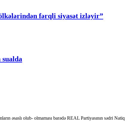
kələrindən fərqli siyasət izləyir”
 sualda
mların əsaslı olub- olmaması barədə REAL Partiyasının sədri Natiq