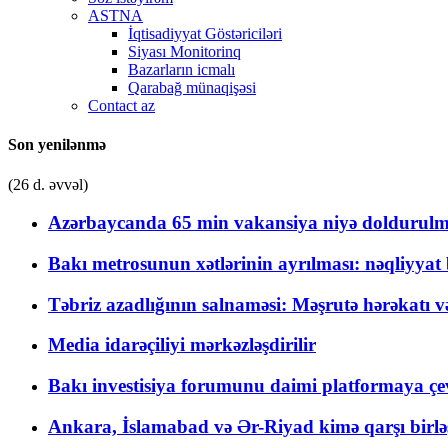
ASTNA
İqtisadiyyat Göstəriciləri
Siyası Monitorinq
Bazarların icmalı
Qarabağ münaqişəsi
Contact az
Son yenilənmə
(26 d. əvvəl)
Azərbaycanda 65 min vakansiya niyə doldurulm
Bakı metrosunun xətlərinin ayrılması: nəqliyya
Təbriz azadlığının salnaməsi: Məşrutə hərəkatı v
Media idarəçiliyi mərkəzləşdirilir
Bakı investisiya forumunu daimi platformaya çevi
Ankara, İslamabad və Ər-Riyad kimə qarşı birlə