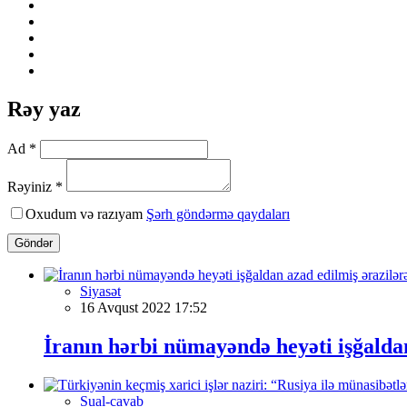
Rəy yaz
Ad *
Rəyiniz *
Oxudum və razıyam
Şərh göndərmə qaydaları
Göndər
Siyasət
16 Avqust 2022 17:52
İranın hərbi nümayəndə heyəti işğaldan
Sual-cavab