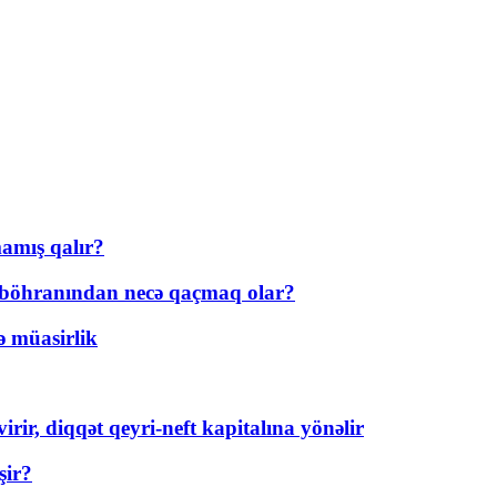
amış qalır?
t böhranından necə qaçmaq olar?
ə müasirlik
rir, diqqət qeyri-neft kapitalına yönəlir
şir?