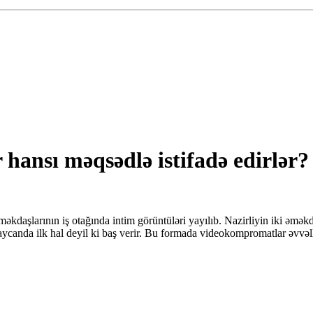
ansı məqsədlə istifadə edirlər? 
əkdaşlarının iş otağında intim görüntüləri yayılıb. Nazirliyin iki əmə
anda ilk hal deyil ki baş verir. Bu formada videokompromatlar əvvəllər m