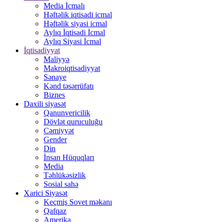
Media İcmalı
Həftəlik iqtisadi icmal
Həftəlik siyasi icmal
Aylıq İqtisadi İcmal
Aylıq Siyasi İcmal
İqtisadiyyat
Maliyyə
Makroiqtisadiyyat
Sənaye
Kənd təsərrüfatı
Biznes
Daxili siyasət
Qanunvericilik
Dövlət quruculuğu
Cəmiyyət
Gender
Din
İnsan Hüquqları
Media
Təhlükəsizlik
Sosial sahə
Xarici Siyasət
Keçmiş Sovet məkanı
Qafqaz
Amerika