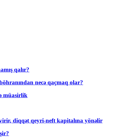
amış qalır?
t böhranından necə qaçmaq olar?
ə müasirlik
rir, diqqət qeyri-neft kapitalına yönəlir
şir?