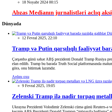
18 Noyabr 2024 00:15
Abzas Medianın jurnalistləri aclıq aks
Dünyada
Dü
12 Fevral 2025, 22:10
Tramp və Putin qarşılıqlı fəaliyyət bar
Çərşənbə günü səhər ABŞ prezidenti Donald Tramp Rusiya prezi
elan edilib. Tramp bu barədə Truth Social platformasında məluma
görə, onu bitirmək lazımdır.
Ardını oxu
9 Fevral 2025, 19:05
Zelenski Tramp ilə nadir torpaq metal
Ukrayna Prezidenti Volodimir Zelenski cümə günü Reuters-ə verdi
keçmiş ABŞ Prezidenti Donald Trampın “müqavilə bağlama” mey