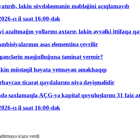
tırıb, lakin sövdələşmənin məbləğini açıqlamayıb
026-cı il saat 16:00-dək
 azaltmağın yollarını axtarır, lakin əvvəlki ittifaqa qa
bisiyalarının əsas elementinə çevrilir
 gənclərin məşğulluğuna təminat vermir?
kin müstəqil həyata yetməyən əməkhaqqı
rbaycan ticarət qaydalarını niyə dəyişməlidir
ində saxlamaqla AÇG-yə kapital qoyuluşlarını 31 faiz ar
026-cı il saat 16:00-dək
ndirməyə icazə verdi