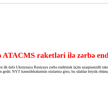
ə ATACMS raketləri ilə zərbə end
n ilk dəfə Ukraynaya Rusiyaya zərbə endirmək üçün uzaqmənzilli raketl
gedir. NYT həmsöhbətlərinin sözlərinə görə, bu silahlar böyük ehtimal