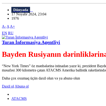
Dünyada
17 Noyabr 2024, 23:04
1976
A-
A
A+
EN
RU
Turan İnformasiya Agentliyi
Bayden Rusiyanın dərinliklərin
“New York Times” öz mənbələrinə istinadən yazır ki, prezident Bayde
məsafəsi 300 kilometrə çatan ATACMS Amerika ballistik raketlərindən 
Daha çox oxumaq üçün daxil olun və ya abunə olun
Daxil ol
Abunə ol
ATACMS