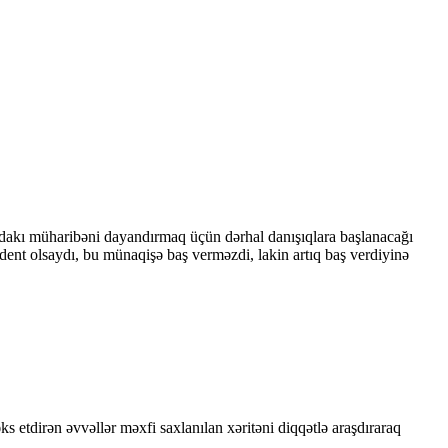
dakı müharibəni dayandırmaq üçün dərhal danışıqlara başlanacağı
dent olsaydı, bu münaqişə baş verməzdi, lakin artıq baş verdiyinə
 etdirən əvvəllər məxfi saxlanılan xəritəni diqqətlə araşdıraraq