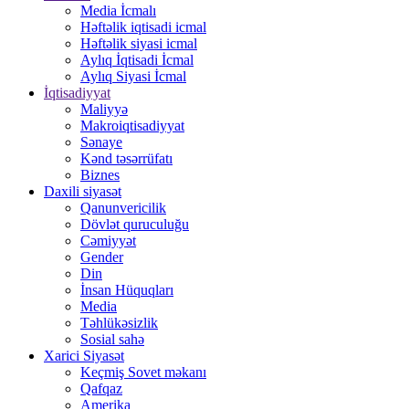
Media İcmalı
Həftəlik iqtisadi icmal
Həftəlik siyasi icmal
Aylıq İqtisadi İcmal
Aylıq Siyasi İcmal
İqtisadiyyat
Maliyyə
Makroiqtisadiyyat
Sənaye
Kənd təsərrüfatı
Biznes
Daxili siyasət
Qanunvericilik
Dövlət quruculuğu
Cəmiyyət
Gender
Din
İnsan Hüquqları
Media
Təhlükəsizlik
Sosial sahə
Xarici Siyasət
Keçmiş Sovet məkanı
Qafqaz
Amerika