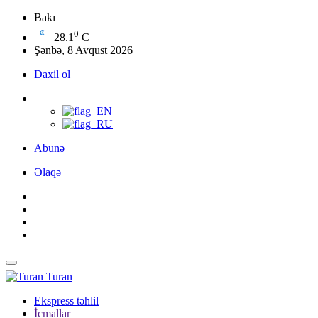
Bakı
0
28.1
C
Şənbə, 8 Avqust 2026
Daxil ol
Abunə
Əlaqə
Turan
Ekspress təhlil
İcmallar