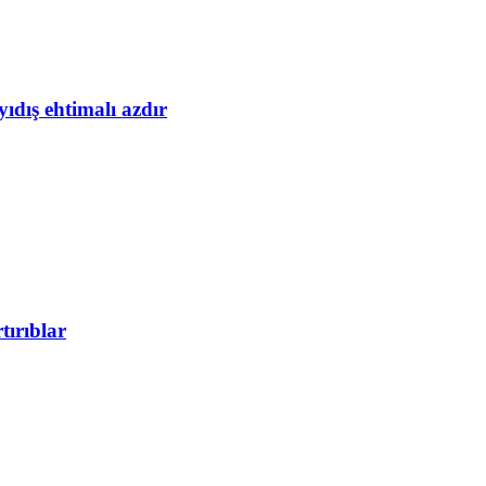
yıdış ehtimalı azdır
tırıblar