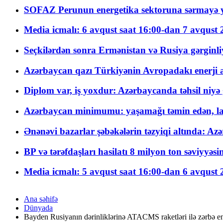
SOFAZ Perunun energetika sektoruna sərmayə ya
Media icmalı: 6 avqust saat 16:00-dan 7 avqust 2
Seçkilərdən sonra Ermənistan və Rusiya gərginliyi
Azərbaycan qazı Türkiyənin Avropadakı enerji am
Diplom var, iş yoxdur: Azərbaycanda təhsil niyə
Azərbaycan minimumu: yaşamağı təmin edən, la
Ənənəvi bazarlar şəbəkələrin təzyiqi altında: Azə
BP və tərəfdaşları hasilatı 8 milyon ton səviyyəs
Media icmalı: 5 avqust saat 16:00-dan 6 avqust 2
Ana səhifə
Dünyada
Bayden Rusiyanın dərinliklərinə ATACMS raketləri ilə zərbə e