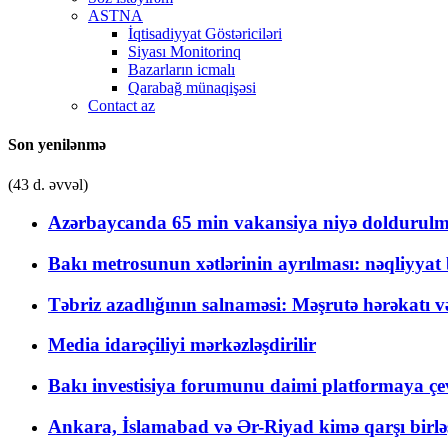
ASTNA
İqtisadiyyat Göstəriciləri
Siyası Monitorinq
Bazarların icmalı
Qarabağ münaqişəsi
Contact az
Son yenilənmə
(43 d. əvvəl)
Azərbaycanda 65 min vakansiya niyə doldurulm
Bakı metrosunun xətlərinin ayrılması: nəqliyya
Təbriz azadlığının salnaməsi: Məşrutə hərəkatı v
Media idarəçiliyi mərkəzləşdirilir
Bakı investisiya forumunu daimi platformaya çevi
Ankara, İslamabad və Ər-Riyad kimə qarşı birlə