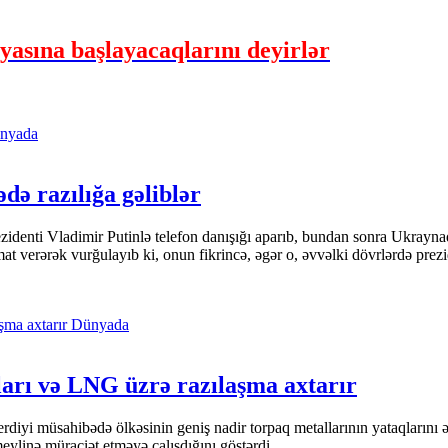
iyasına başlayacaqlarını deyirlər
nyada
ədə razılığa gəliblər
denti Vladimir Putinlə telefon danışığı aparıb, bundan sonra Ukrayna
t verərək vurğulayıb ki, onun fikrincə, əgər o, əvvəlki dövrlərdə prezi
Dünyada
ları və LNG üzrə razılaşma axtarır
yi müsahibədə ölkəsinin geniş nadir torpaq metallarının yataqlarını əks
linə müraciət etməyə çalışdığını göstərdi.