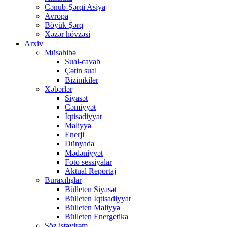
Cənub-Şərqi Asiya
Avropa
Böyük Şərq
Xəzər hövzəsi
Arxiv
Müsahibə
Sual-cavab
Çətin sual
Bizimkiler
Xəbərlər
Siyasət
Cəmiyyət
İqtisadiyyat
Maliyyə
Enerji
Dünyada
Mədəniyyət
Foto sessiyalar
Aktual Reportaj
Buraxılışlar
Bülleten Siyasət
Bülleten İqtisadiyyat
Bülleten Maliyyə
Bülleten Energetika
Söz istəyirəm