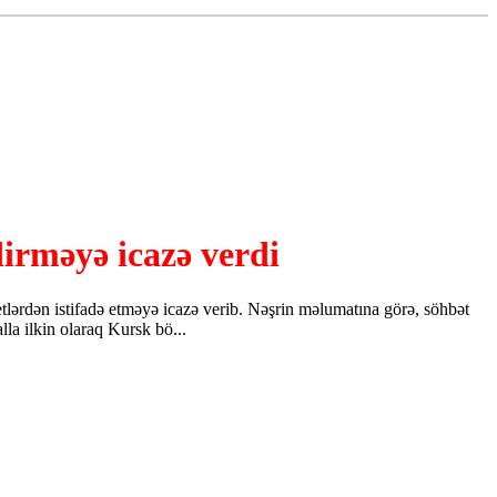
irməyə icazə verdi
ərdən istifadə etməyə icazə verib. Nəşrin məlumatına görə, söhbət
la ilkin olaraq Kursk bö...