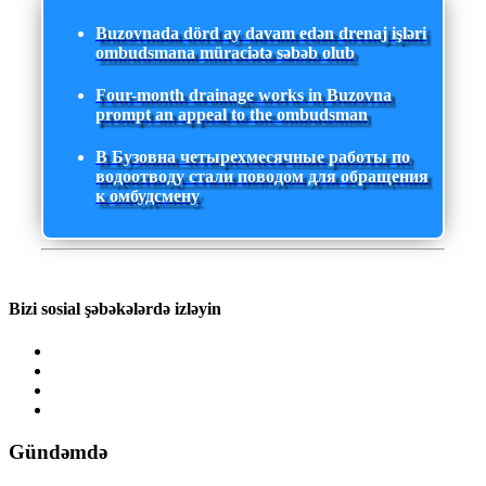
Buzovnada dörd ay davam edən drenaj işləri
ombudsmana müraciətə səbəb olub
Four-month drainage works in Buzovna
prompt an appeal to the ombudsman
В Бузовна четырехмесячные работы по
водоотводу стали поводом для обращения
к омбудсмену
Bizi sosial şəbəkələrdə izləyin
Gündəmdə