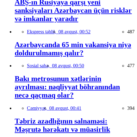
ABŞ-ın Rusiyaya qarşı yeni
sanksiyaları Azərbaycan üçün risklər
və imkanlar yaradır
Ekspress təhlil,
08 avqust, 00:52
487
Azərbaycanda 65 min vakansiya niyə
doldurulmamış qalır?
Sosial sahə,
08 avqust, 00:50
477
Bakı metrosunun xətlərinin
ayrılması: nəqliyyat böhranından
necə qaçmaq olar?
Cəmiyyət,
08 avqust, 00:41
394
Təbriz azadlığının salnaməsi:
Məşrutə hərəkatı və müasirlik