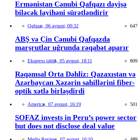
Ermənistan Cənubi Qafqazı dəyişə
biləcək layihəni sürətləndirir
Qafqaz,
06 avqust, 00:32
647
ABŞ və Çin Cənubi Qafqazda
marşrutlar uğrunda rəqabət aparır
Ekspress təhlil,
05 avqust, 18:11
809
Rəqəmsal Orta Dəhliz: Qazaxıstan və
Azərbaycan Xəzərin sahillərini fiber-
optik xətlə birləşdirdi
America,
07 avqust, 16:19
501
SOFAZ invests in Peru’s power sector
but does not disclose deal value
Media Review,
07 avqust, 16:10
489