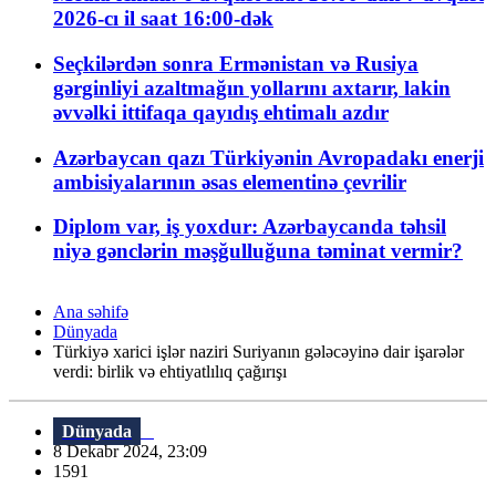
2026-cı il saat 16:00-dək
Seçkilərdən sonra Ermənistan və Rusiya
gərginliyi azaltmağın yollarını axtarır, lakin
əvvəlki ittifaqa qayıdış ehtimalı azdır
Azərbaycan qazı Türkiyənin Avropadakı enerji
ambisiyalarının əsas elementinə çevrilir
Diplom var, iş yoxdur: Azərbaycanda təhsil
niyə gənclərin məşğulluğuna təminat vermir?
Ana səhifə
Dünyada
Türkiyə xarici işlər naziri Suriyanın gələcəyinə dair işarələr
verdi: birlik və ehtiyatlılıq çağırışı
Dünyada
8 Dekabr 2024, 23:09
1591