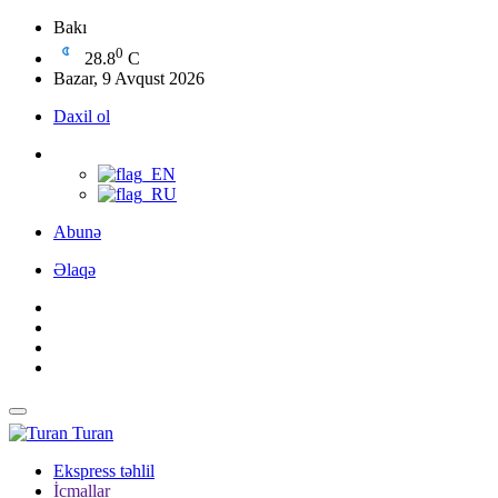
Bakı
0
28.8
C
Bazar, 9 Avqust 2026
Daxil ol
Abunə
Əlaqə
Turan
Ekspress təhlil
İcmallar