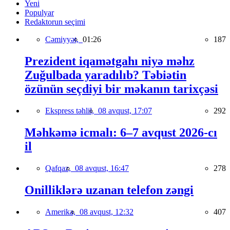
Yeni
Populyar
Redaktorun seçimi
Cəmiyyət,
01:26
187
Prezident iqamətgahı niyə məhz
Zuğulbada yaradılıb? Təbiətin
özünün seçdiyi bir məkanın tarixçəsi
Ekspress təhlil,
08 avqust, 17:07
292
Məhkəmə icmalı: 6–7 avqust 2026-cı
il
Qafqaz,
08 avqust, 16:47
278
Onilliklərə uzanan telefon zəngi
Amerika,
08 avqust, 12:32
407