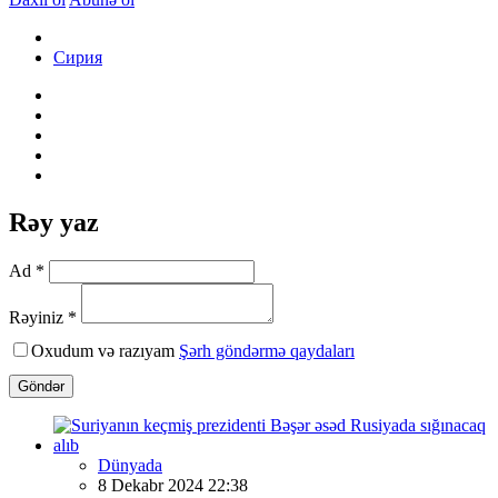
Сирия
Rəy yaz
Ad *
Rəyiniz *
Oxudum və razıyam
Şərh göndərmə qaydaları
Göndər
Dünyada
8 Dekabr 2024 22:38