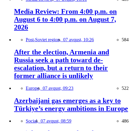
Media Review: From 4:00 p.m. on
August 6 to 4:00 p.m. on August 7,
2026
Post-Soviet region,
07 avqust, 10:26
584
After the election, Armenia and
Russia seek a path toward de-
escalation, but a return to their
former alliance is unlikely
Europe,
07 avqust, 09:23
522
Azerbaijani gas emerges as a key to
Türkiye’s energy ambitions in Europe
Social,
07 avqust, 08:59
486