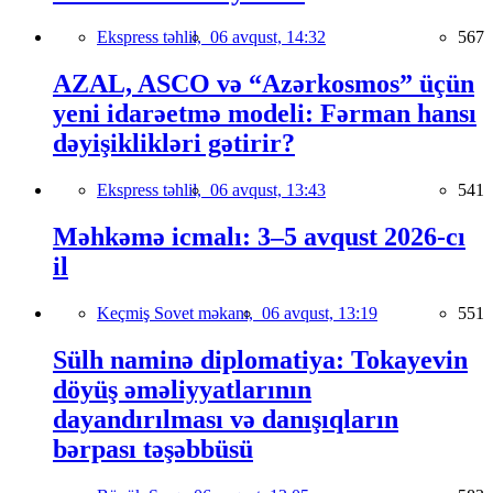
Ekspress təhlil,
06 avqust, 14:32
567
AZAL, ASCO və “Azərkosmos” üçün
yeni idarəetmə modeli: Fərman hansı
dəyişiklikləri gətirir?
Ekspress təhlil,
06 avqust, 13:43
541
Məhkəmə icmalı: 3–5 avqust 2026-cı
il
Keçmiş Sovet məkanı,
06 avqust, 13:19
551
Sülh naminə diplomatiya: Tokayevin
döyüş əməliyyatlarının
dayandırılması və danışıqların
bərpası təşəbbüsü