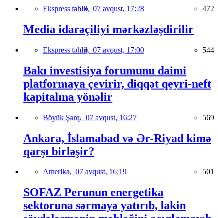
Ekspress təhlil,
07 avqust, 17:28
472
Media idarəçiliyi mərkəzləşdirilir
Ekspress təhlil,
07 avqust, 17:00
544
Bakı investisiya forumunu daimi
platformaya çevirir, diqqət qeyri-neft
kapitalına yönəlir
Böyük Şərq,
07 avqust, 16:27
569
Ankara, İslamabad və Ər-Riyad kimə
qarşı birləşir?
Amerika,
07 avqust, 16:19
501
SOFAZ Perunun energetika
sektoruna sərmayə yatırıb, lakin