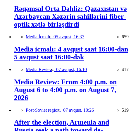
Rəqəmsal Orta Dəhliz: Qazaxıstan və
Azərbaycan Xəzərin sahillərini fiber-
optik xətlə birləşdirdi
Media İcmalı,
05 avqust, 16:37
659
Media icmalı: 4 avqust saat 16:00-dan
5 avqust saat 16:00-dək
Media Review,
07 avqust, 16:10
417
Media Review: From 4:00 p.m. on
August 6 to 4:00 p.m. on August 7,
2026
Post-Soviet region,
07 avqust, 10:26
519
After the election, Armenia and
Russia seek a path toward de-