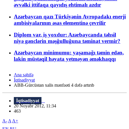
əvvəlki ittifaqa qayıdış ehtimalı azdır
Azərbaycan qazı Türkiyənin Avropadakı enerji
ambisiyalarının əsas elementinə çevrilir
Diplom var, iş yoxdur: Azərbaycanda təhsil
niyə gənclərin məşğulluğuna təminat vermir?
Azərbaycan minimumu: yaşamağı təmin edən,
lakin müstəqil həyata yetməyən əməkhaqqı
Ana səhifə
İqtisadiyyat
ABB-Gürcüstan xalis mənfəəti 4 dəfə artırıb
İqtisadiyyat
20 Noyabr 2012, 11:34
463
A-
A
A+
EN
RU