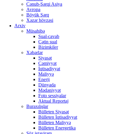
Cənub-Şərqi Asiya
Avropa
Böyük Şərq
Xəzər hövzəsi
Arxiv
Müsahibə
Sual-cavab
Çətin sual
Bizimkiler
Xəbərlər
Siyasət
Cəmiyyət
İqtisadiyyat
Maliyyə
Enerji
Dünyada
Mədəniyyət
Foto sessiyalar
Aktual Reportaj
Buraxılışlar
Bülleten Siyasət
Bülleten İqtisadiyyat
Bülleten Maliyyə
Bülleten Energetika
Söz istəyirəm