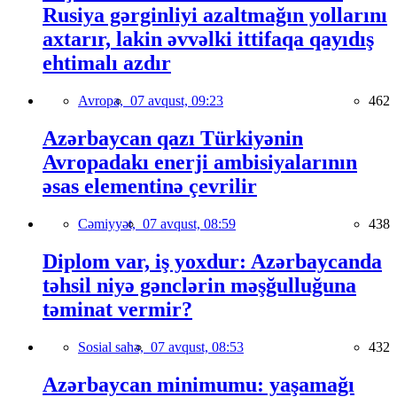
Rusiya gərginliyi azaltmağın yollarını
axtarır, lakin əvvəlki ittifaqa qayıdış
ehtimalı azdır
Avropa,
07 avqust, 09:23
462
Azərbaycan qazı Türkiyənin
Avropadakı enerji ambisiyalarının
əsas elementinə çevrilir
Cəmiyyət,
07 avqust, 08:59
438
Diplom var, iş yoxdur: Azərbaycanda
təhsil niyə gənclərin məşğulluğuna
təminat vermir?
Sosial sahə,
07 avqust, 08:53
432
Azərbaycan minimumu: yaşamağı