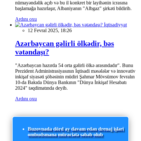
nümayəndəlik açıb və bu il konkret bir layihənin icrasına
başlamağa hazırlaşır, Albaniyanın "Albgaz" şirkəti bildirib.
Ardını oxu
İqtisadiyyat
12 Fevral 2025, 18:26
Azərbaycan gəlirli ölkədir, bəs
vətəndaşı?
"Azərbaycan hazırda 54 orta gəlirli ölkə arasındadır". Bunu
Prezident Administrasiyasının İqtisadi məsələlər və innovativ
inkişaf siyasəti şöbəsinin müdiri Şahmar Mövsümov fevralın
10-da Bakıda Dünya Bankının "Dünya İnkişaf Hesabatı
2024" təqdimatında deyib.
Ardını oxu
Buzovnada dörd ay davam edən drenaj işləri
ombudsmana müraciətə səbəb olub