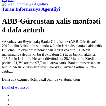
Turan İnformasiya Agentliyi
ABB-Gürcüstan xalis mənfəəti
4 dəfə artırıb
«Azərbaycan Beynəlxalq Bankı-Gürcüstan» (ABB-Gürcüstan)
2012-ci ilin 3 rübünün sonunda 4,3 mln lari xalis mənfəət əldə edib.
Bu, ötən ilin eyni dövründəkindən 4 dəfə çoxdur. ABB-nin
məlumatında deyilir ki, bu il oktyabrın 1-i üçün bankın aktivləri
128,7 mln lari olub. Hesabat dövründə o, 28,13% artıb. Kredit
portfeli 71,3% artaraq 97,7 mln lariyə çatıb. Bankın müştərisi olan
hüquqi və fiziki şəxslərin sayı 1462-yə (il ərzində artım 37,5%)
çatıb....
Daha çox oxumaq üçün daxil olun və ya abunə olun
Daxil ol
Abunə ol