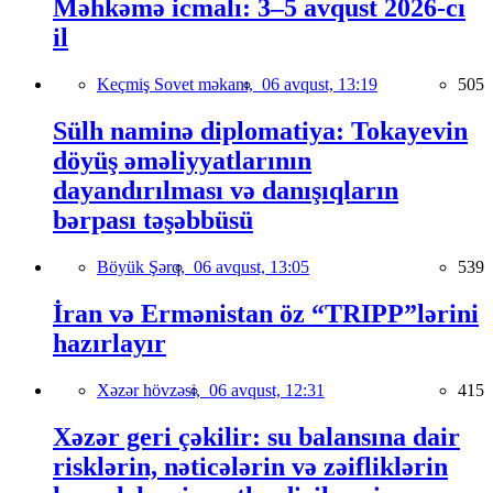
Məhkəmə icmalı: 3–5 avqust 2026-cı
il
Keçmiş Sovet məkanı,
06 avqust, 13:19
505
Sülh naminə diplomatiya: Tokayevin
döyüş əməliyyatlarının
dayandırılması və danışıqların
bərpası təşəbbüsü
Böyük Şərq,
06 avqust, 13:05
539
İran və Ermənistan öz “TRIPP”lərini
hazırlayır
Xəzər hövzəsi,
06 avqust, 12:31
415
Xəzər geri çəkilir: su balansına dair
risklərin, nəticələrin və zəifliklərin