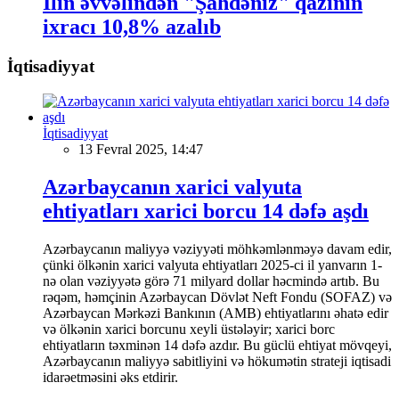
İlin əvvəlindən "Şahdəniz" qazının
ixracı 10,8% azalıb
İqtisadiyyat
İqtisadiyyat
13 Fevral 2025, 14:47
Azərbaycanın xarici valyuta
ehtiyatları xarici borcu 14 dəfə aşdı
Azərbaycanın maliyyə vəziyyəti möhkəmlənməyə davam edir,
çünki ölkənin xarici valyuta ehtiyatları 2025-ci il yanvarın 1-
nə olan vəziyyətə görə 71 milyard dollar həcmində artıb. Bu
rəqəm, həmçinin Azərbaycan Dövlət Neft Fondu (SOFAZ) və
Azərbaycan Mərkəzi Bankının (AMB) ehtiyatlarını əhatə edir
və ölkənin xarici borcunu xeyli üstələyir; xarici borc
ehtiyatların təxminən 14 dəfə azdır. Bu güclü ehtiyat mövqeyi,
Azərbaycanın maliyyə sabitliyini və hökumətin strateji iqtisadi
idarəetməsini əks etdirir.