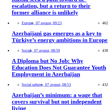
escalation, but a return to their
former alliance is unlikely
Europe,
07 avqust, 09:23
462
Azerbaijani gas emerges as a key to
Türkiye’s energy ambitions in Europe
Social,
07 avqust, 08:59
438
A Diploma but No Job: Why
Education Does Not Guarantee Youth
Employment in Azerbaijan
Social sphere,
07 avqust, 08:53
432
Azerbaijan’s minimum: a wage that
covers survival but not independent
living