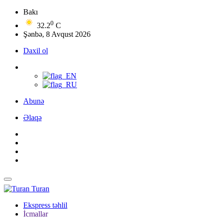
Bakı
0
32.2
C
Şənbə, 8 Avqust 2026
Daxil ol
Abunə
Əlaqə
Turan
Ekspress təhlil
İcmallar