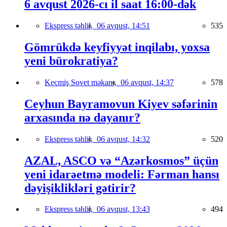
6 avqust 2026-cı il saat 16:00-dək
Ekspress təhlil,
06 avqust, 14:51
535
Gömrükdə keyfiyyət inqilabı, yoxsa
yeni bürokratiya?
Keçmiş Sovet məkanı,
06 avqust, 14:37
578
Ceyhun Bayramovun Kiyev səfərinin
arxasında nə dayanır?
Ekspress təhlil,
06 avqust, 14:32
520
AZAL, ASCO və “Azərkosmos” üçün
yeni idarəetmə modeli: Fərman hansı
dəyişiklikləri gətirir?
Ekspress təhlil,
06 avqust, 13:43
494