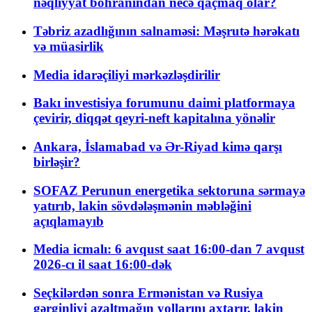
nəqliyyat böhranından necə qaçmaq olar?
Təbriz azadlığının salnaməsi: Məşrutə hərəkatı
və müasirlik
Media idarəçiliyi mərkəzləşdirilir
Bakı investisiya forumunu daimi platformaya
çevirir, diqqət qeyri-neft kapitalına yönəlir
Ankara, İslamabad və Ər-Riyad kimə qarşı
birləşir?
SOFAZ Perunun energetika sektoruna sərmayə
yatırıb, lakin sövdələşmənin məbləğini
açıqlamayıb
Media icmalı: 6 avqust saat 16:00-dan 7 avqust
2026-cı il saat 16:00-dək
Seçkilərdən sonra Ermənistan və Rusiya
gərginliyi azaltmağın yollarını axtarır, lakin