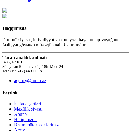
Haqqımızda
“Turan” siyasət, iqtisadiyyat və cəmiyyət həyatının qovuşuğunda
fəaliyyət göstərən müstəqil analitik qurumdur.
Turan analitik xidməti
Bakı, AZ1010
Süleyman Rəhimov küç.,186, Mən. 24
Tel.: (+99412) 440 11 96
agency@turan.az
Faydalı
İstifadə şərtləri
Məxfilik siyasti
Abunə
Haqqımızda
Bizim mütəxəssislərimiz
Arxiv