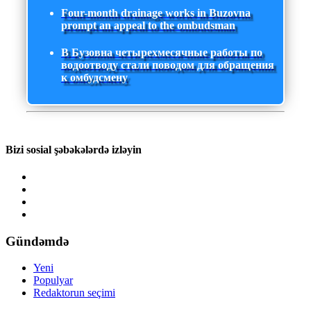
Four-month drainage works in Buzovna
prompt an appeal to the ombudsman
В Бузовна четырехмесячные работы по
водоотводу стали поводом для обращения
к омбудсмену
Bizi sosial şəbəkələrdə izləyin
Gündəmdə
Yeni
Populyar
Redaktorun seçimi