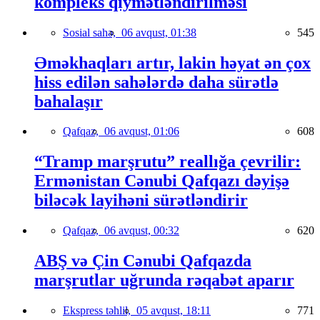
kompleks qiymətləndirilməsi
Sosial sahə,
06 avqust, 01:38
545
Əməkhaqları artır, lakin həyat ən çox
hiss edilən sahələrdə daha sürətlə
bahalaşır
Qafqaz,
06 avqust, 01:06
608
“Tramp marşrutu” reallığa çevrilir:
Ermənistan Cənubi Qafqazı dəyişə
biləcək layihəni sürətləndirir
Qafqaz,
06 avqust, 00:32
620
ABŞ və Çin Cənubi Qafqazda
marşrutlar uğrunda rəqabət aparır
Ekspress təhlil,
05 avqust, 18:11
771