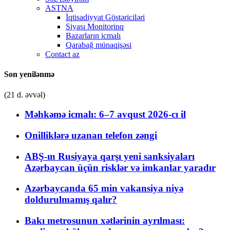
ASTNA
İqtisadiyyat Göstəriciləri
Siyası Monitorinq
Bazarların icmalı
Qarabağ münaqişəsi
Contact az
Son yenilənmə
(21 d. əvvəl)
Məhkəmə icmalı: 6–7 avqust 2026-cı il
Onilliklərə uzanan telefon zəngi
ABŞ-ın Rusiyaya qarşı yeni sanksiyaları
Azərbaycan üçün risklər və imkanlar yaradır
Azərbaycanda 65 min vakansiya niyə
doldurulmamış qalır?
Bakı metrosunun xətlərinin ayrılması: