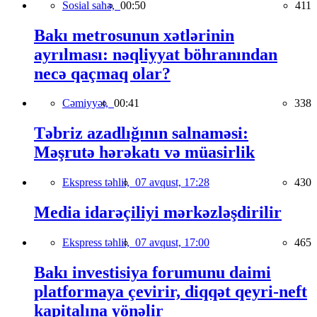
Sosial sahə,
00:50
411
Bakı metrosunun xətlərinin
ayrılması: nəqliyyat böhranından
necə qaçmaq olar?
Cəmiyyət,
00:41
338
Təbriz azadlığının salnaməsi:
Məşrutə hərəkatı və müasirlik
Ekspress təhlil,
07 avqust, 17:28
430
Media idarəçiliyi mərkəzləşdirilir
Ekspress təhlil,
07 avqust, 17:00
465
Bakı investisiya forumunu daimi
platformaya çevirir, diqqət qeyri-neft
kapitalına yönəlir