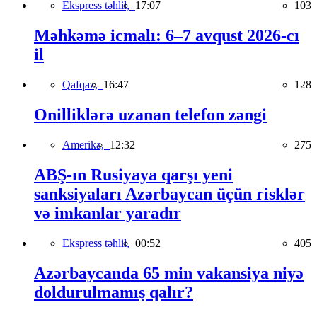
Ekspress təhlil,
17:07
103
Məhkəmə icmalı: 6–7 avqust 2026-cı
il
Qafqaz,
16:47
128
Onilliklərə uzanan telefon zəngi
Amerika,
12:32
275
ABŞ-ın Rusiyaya qarşı yeni
sanksiyaları Azərbaycan üçün risklər
və imkanlar yaradır
Ekspress təhlil,
00:52
405
Azərbaycanda 65 min vakansiya niyə
doldurulmamış qalır?