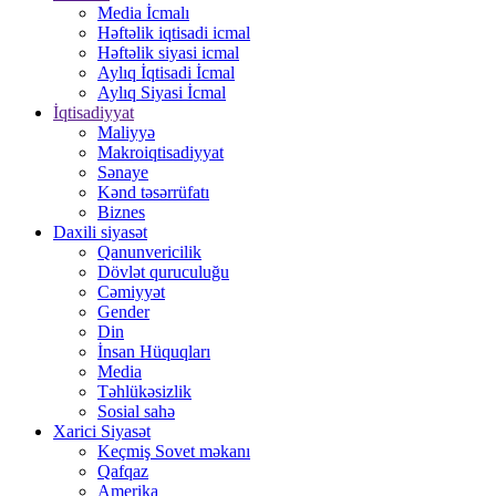
Media İcmalı
Həftəlik iqtisadi icmal
Həftəlik siyasi icmal
Aylıq İqtisadi İcmal
Aylıq Siyasi İcmal
İqtisadiyyat
Maliyyə
Makroiqtisadiyyat
Sənaye
Kənd təsərrüfatı
Biznes
Daxili siyasət
Qanunvericilik
Dövlət quruculuğu
Cəmiyyət
Gender
Din
İnsan Hüquqları
Media
Təhlükəsizlik
Sosial sahə
Xarici Siyasət
Keçmiş Sovet məkanı
Qafqaz
Amerika