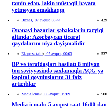
təmin edən, lakin müstəqil həyata
yetməyən əməkhaqqı
Biznes,
07 avqust, 08:44
429
Ənənəvi bazarlar şəbəkələrin təzyiqi
altında: Azərbaycan ticarət
qaydalarını niyə dəyişməlidir
Ekspress təhlil,
07 avqust, 00:03
537
BP və tərəfdaşları hasilatı 8 milyon
ton səviyyəsində saxlamaqla AÇG-yə
kapital qoyuluşlarını 31 faiz
artırıblar
Media İcmalı,
06 avqust, 15:09
500
Media icmalı: 5 avqust saat 16:00-dan