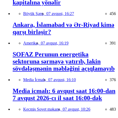
kapitalına yönəlir
Böyük Şərq,
07 avqust, 16:27
456
Ankara, İslamabad və Ər-Riyad kimə
qarşı birləşir?
Amerika,
07 avqust, 16:19
391
SOFAZ Perunun energetika
sektoruna sərmayə yatırıb, lakin
sövdələşmənin məbləğini açıqlamayıb
Media İcmalı,
07 avqust, 16:10
376
Media icmalı: 6 avqust saat 16:00-dan
7 avqust 2026-cı il saat 16:00-dək
Keçmiş Sovet məkanı,
07 avqust, 10:26
483