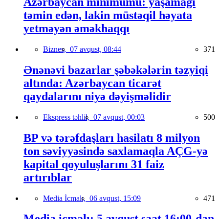
Azərbaycan minimumu: yaşamağı
təmin edən, lakin müstəqil həyata
yetməyən əməkhaqqı
Biznes,
07 avqust, 08:44
371
Ənənəvi bazarlar şəbəkələrin təzyiqi
altında: Azərbaycan ticarət
qaydalarını niyə dəyişməlidir
Ekspress təhlil,
07 avqust, 00:03
500
BP və tərəfdaşları hasilatı 8 milyon
ton səviyyəsində saxlamaqla AÇG-yə
kapital qoyuluşlarını 31 faiz
artırıblar
Media İcmalı,
06 avqust, 15:09
471
Media icmalı: 5 avqust saat 16:00-dan