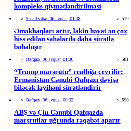
kompleks qiymətləndirilməsi
Sosial sahə,
06 avqust, 01:38
519
Əməkhaqları artır, lakin həyat ən çox
hiss edilən sahələrdə daha sürətlə
bahalaşır
Qafqaz,
06 avqust, 01:06
581
“Tramp marşrutu” reallığa çevrilir:
Ermənistan Cənubi Qafqazı dəyişə
biləcək layihəni sürətləndirir
Qafqaz,
06 avqust, 00:32
590
ABŞ və Çin Cənubi Qafqazda
marşrutlar uğrunda rəqabət aparır