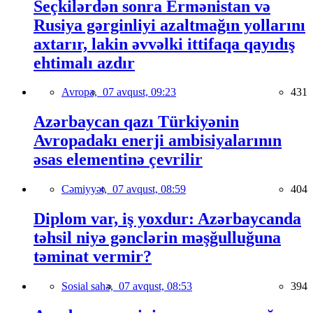
Seçkilərdən sonra Ermənistan və
Rusiya gərginliyi azaltmağın yollarını
axtarır, lakin əvvəlki ittifaqa qayıdış
ehtimalı azdır
Avropa,
07 avqust, 09:23
431
Azərbaycan qazı Türkiyənin
Avropadakı enerji ambisiyalarının
əsas elementinə çevrilir
Cəmiyyət,
07 avqust, 08:59
404
Diplom var, iş yoxdur: Azərbaycanda
təhsil niyə gənclərin məşğulluğuna
təminat vermir?
Sosial sahə,
07 avqust, 08:53
394