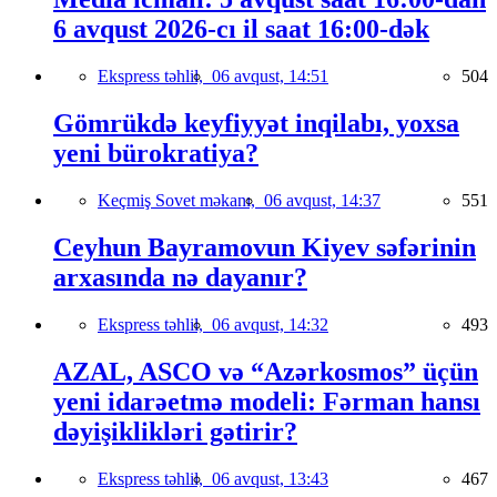
6 avqust 2026-cı il saat 16:00-dək
Ekspress təhlil,
06 avqust, 14:51
504
Gömrükdə keyfiyyət inqilabı, yoxsa
yeni bürokratiya?
Keçmiş Sovet məkanı,
06 avqust, 14:37
551
Ceyhun Bayramovun Kiyev səfərinin
arxasında nə dayanır?
Ekspress təhlil,
06 avqust, 14:32
493
AZAL, ASCO və “Azərkosmos” üçün
yeni idarəetmə modeli: Fərman hansı
dəyişiklikləri gətirir?
Ekspress təhlil,
06 avqust, 13:43
467