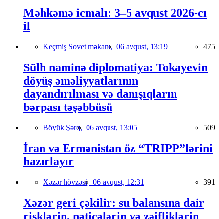
Məhkəmə icmalı: 3–5 avqust 2026-cı
il
Keçmiş Sovet məkanı,
06 avqust, 13:19
475
Sülh naminə diplomatiya: Tokayevin
döyüş əməliyyatlarının
dayandırılması və danışıqların
bərpası təşəbbüsü
Böyük Şərq,
06 avqust, 13:05
509
İran və Ermənistan öz “TRIPP”lərini
hazırlayır
Xəzər hövzəsi,
06 avqust, 12:31
391
Xəzər geri çəkilir: su balansına dair
risklərin, nəticələrin və zəifliklərin