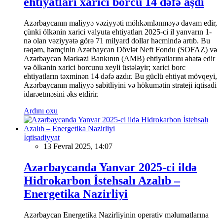
ehtiyatları xarici borcu 14 dəfə aşdı
Azərbaycanın maliyyə vəziyyəti möhkəmlənməyə davam edir,
çünki ölkənin xarici valyuta ehtiyatları 2025-ci il yanvarın 1-
nə olan vəziyyətə görə 71 milyard dollar həcmində artıb. Bu
rəqəm, həmçinin Azərbaycan Dövlət Neft Fondu (SOFAZ) və
Azərbaycan Mərkəzi Bankının (AMB) ehtiyatlarını əhatə edir
və ölkənin xarici borcunu xeyli üstələyir; xarici borc
ehtiyatların təxminən 14 dəfə azdır. Bu güclü ehtiyat mövqeyi,
Azərbaycanın maliyyə sabitliyini və hökumətin strateji iqtisadi
idarəetməsini əks etdirir.
Ardını oxu
İqtisadiyyat
13 Fevral 2025, 14:07
Azərbaycanda Yanvar 2025-ci ildə
Hidrokarbon İstehsalı Azalıb –
Energetika Nazirliyi
Azərbaycan Energetika Nazirliyinin operativ məlumatlarına