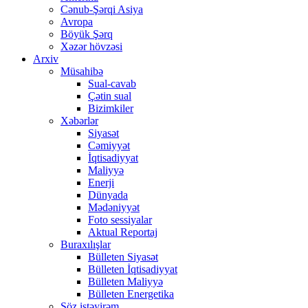
Cənub-Şərqi Asiya
Avropa
Böyük Şərq
Xəzər hövzəsi
Arxiv
Müsahibə
Sual-cavab
Çətin sual
Bizimkiler
Xəbərlər
Siyasət
Cəmiyyət
İqtisadiyyat
Maliyyə
Enerji
Dünyada
Mədəniyyət
Foto sessiyalar
Aktual Reportaj
Buraxılışlar
Bülleten Siyasət
Bülleten İqtisadiyyat
Bülleten Maliyyə
Bülleten Energetika
Söz istəyirəm