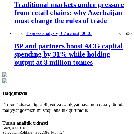
Traditional markets under pressure
from retail chains: why Azerbaijan
must change the rules of trade
Express analysis,
07 avqust, 00:03
500
BP and partners boost ACG capital
spending by 31% while holding
output at 8 million tonnes
Haqqımızda
“Turan” siyasət, iqtisadiyyat və cəmiyyət həyatının qovuşuğunda
fəaliyyət göstərən müstəqil analitik qurumdur.
Turan analitik xidməti
Bakı, AZ1010
Süleyman Rəhimov küç.,186, Mən. 24