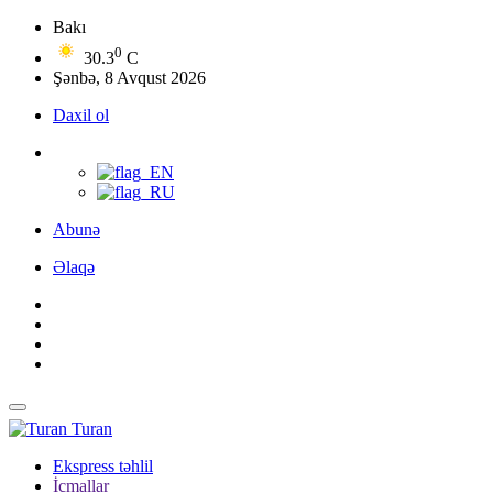
Bakı
0
30.3
C
Şənbə, 8 Avqust 2026
Daxil ol
Abunə
Əlaqə
Turan
Ekspress təhlil
İcmallar