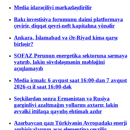
Media idarəçiliyi mərkəzləşdirilir
Bakı investisiya forumunu daimi platformaya
çevirir, diqqət qeyri-neft kapitalına yönəlir
Ankara, İslamabad və Ər-Riyad kimə qarşı
birləşir?
SOFAZ Perunun energetika sektoruna sərmayə
yatırıb, lakin sövdələşmənin məbləğini
açıqlamayıb
Media icmalı: 6 avqust saat 16:00-dan 7 avqust
2026-cı il saat 16:00-dək
Seçkilərdən sonra Ermənistan və Rusiya
gərginliyi azaltmağın yollarını axtarır, lakin
əvvəlki ittifaqa qayıdış ehtimalı azdır
Azərbaycan qazı Türkiyənin Avropadakı enerji
ambisiyalarının əsas elementinə çevrilir