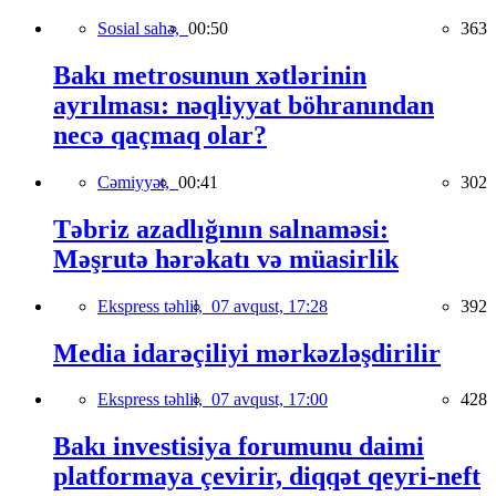
Sosial sahə,
00:50
363
Bakı metrosunun xətlərinin
ayrılması: nəqliyyat böhranından
necə qaçmaq olar?
Cəmiyyət,
00:41
302
Təbriz azadlığının salnaməsi:
Məşrutə hərəkatı və müasirlik
Ekspress təhlil,
07 avqust, 17:28
392
Media idarəçiliyi mərkəzləşdirilir
Ekspress təhlil,
07 avqust, 17:00
428
Bakı investisiya forumunu daimi
platformaya çevirir, diqqət qeyri-neft