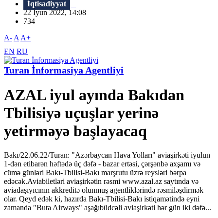
İqtisadiyyat
22 İyun 2022, 14:08
734
A-
A
A+
EN
RU
Turan İnformasiya Agentliyi
AZAL iyul ayında Bakıdan
Tbilisiyə uçuşlar yerinə
yetirməyə başlayacaq
Bakı/22.06.22/Turan: "Azərbaycan Hava Yolları" aviaşirkəti iyulun
1-dən etibarən həftədə üç dəfə - bazar ertəsi, çərşənbə axşamı və
cümə günləri Bakı-Tbilisi-Bakı marşrutu üzrə reysləri bərpa
edəcək.Aviabiletləri aviaşirkətin rəsmi www.azal.az saytında və
aviadaşıyıcının akkreditə olunmuş agentliklərində rəsmiləşdirmək
olar. Qeyd edək ki, hazırda Bakı-Tbilisi-Bakı istiqamətində eyni
zamanda "Buta Airways" aşağıbüdcəli aviaşirkəti hər gün iki dəfə...