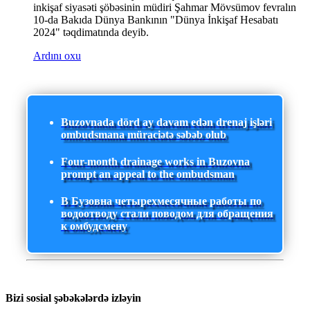
inkişaf siyasəti şöbəsinin müdiri Şahmar Mövsümov fevralın
10-da Bakıda Dünya Bankının "Dünya İnkişaf Hesabatı
2024" təqdimatında deyib.
Ardını oxu
Buzovnada dörd ay davam edən drenaj işləri
ombudsmana müraciətə səbəb olub
Four-month drainage works in Buzovna
prompt an appeal to the ombudsman
В Бузовна четырехмесячные работы по
водоотводу стали поводом для обращения
к омбудсмену
Bizi sosial şəbəkələrdə izləyin