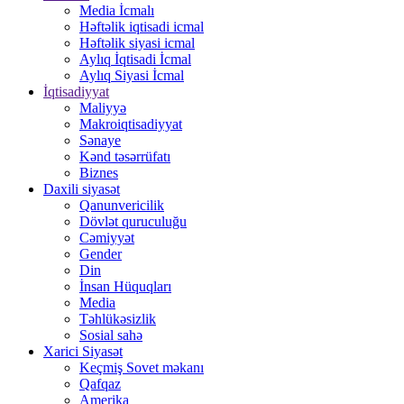
Media İcmalı
Həftəlik iqtisadi icmal
Həftəlik siyasi icmal
Aylıq İqtisadi İcmal
Aylıq Siyasi İcmal
İqtisadiyyat
Maliyyə
Makroiqtisadiyyat
Sənaye
Kənd təsərrüfatı
Biznes
Daxili siyasət
Qanunvericilik
Dövlət quruculuğu
Cəmiyyət
Gender
Din
İnsan Hüquqları
Media
Təhlükəsizlik
Sosial sahə
Xarici Siyasət
Keçmiş Sovet məkanı
Qafqaz
Amerika