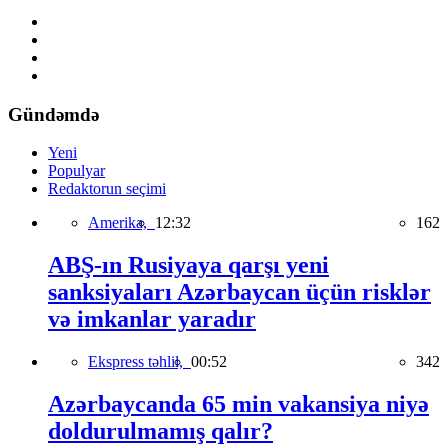
Gündəmdə
Yeni
Populyar
Redaktorun seçimi
Amerika,
12:32
162
ABŞ-ın Rusiyaya qarşı yeni
sanksiyaları Azərbaycan üçün risklər
və imkanlar yaradır
Ekspress təhlil,
00:52
342
Azərbaycanda 65 min vakansiya niyə
doldurulmamış qalır?