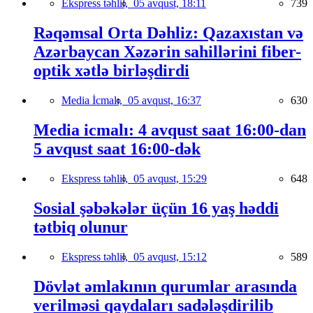
Ekspress təhlil,
05 avqust, 18:11
739
Rəqəmsal Orta Dəhliz: Qazaxıstan və
Azərbaycan Xəzərin sahillərini fiber-
optik xətlə birləşdirdi
Media İcmalı,
05 avqust, 16:37
630
Media icmalı: 4 avqust saat 16:00-dan
5 avqust saat 16:00-dək
Ekspress təhlil,
05 avqust, 15:29
648
Sosial şəbəkələr üçün 16 yaş həddi
tətbiq olunur
Ekspress təhlil,
05 avqust, 15:12
589
Dövlət əmlakının qurumlar arasında
verilməsi qaydaları sadələşdirilib