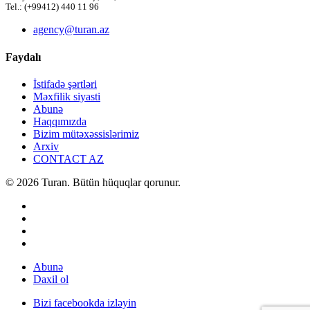
Tel.: (+99412) 440 11 96
agency@turan.az
Faydalı
İstifadə şərtləri
Məxfilik siyasti
Abunə
Haqqımızda
Bizim mütəxəssislərimiz
Arxiv
CONTACT AZ
© 2026 Turan. Bütün hüquqlar qorunur.
Abunə
Daxil ol
Bizi facebookda izləyin