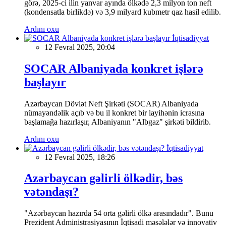
görə, 2025-ci ilin yanvar ayında ölkədə 2,3 milyon ton neft
(kondensatla birlikdə) və 3,9 milyard kubmetr qaz hasil edilib.
Ardını oxu
İqtisadiyyat
12 Fevral 2025, 20:04
SOCAR Albaniyada konkret işlərə
başlayır
Azərbaycan Dövlət Neft Şirkəti (SOCAR) Albaniyada
nümayəndəlik açıb və bu il konkret bir layihənin icrasına
başlamağa hazırlaşır, Albaniyanın "Albgaz" şirkəti bildirib.
Ardını oxu
İqtisadiyyat
12 Fevral 2025, 18:26
Azərbaycan gəlirli ölkədir, bəs
vətəndaşı?
"Azərbaycan hazırda 54 orta gəlirli ölkə arasındadır". Bunu
Prezident Administrasiyasının İqtisadi məsələlər və innovativ