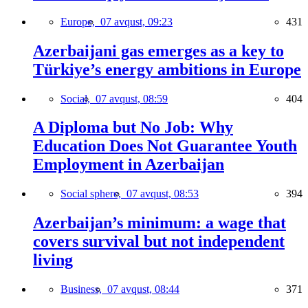
Europe,
07 avqust, 09:23
431
Azerbaijani gas emerges as a key to
Türkiye’s energy ambitions in Europe
Social,
07 avqust, 08:59
404
A Diploma but No Job: Why
Education Does Not Guarantee Youth
Employment in Azerbaijan
Social sphere,
07 avqust, 08:53
394
Azerbaijan’s minimum: a wage that
covers survival but not independent
living
Business,
07 avqust, 08:44
371