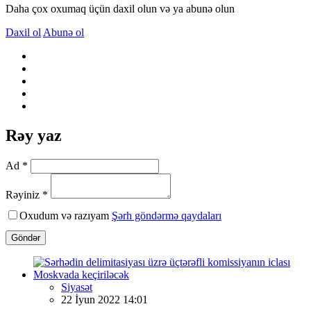
Daha çox oxumaq üçün daxil olun və ya abunə olun
Daxil ol
Abunə ol
Rəy yaz
Ad *
Rəyiniz *
Oxudum və razıyam
Şərh göndərmə qaydaları
Göndər
Siyasət
22 İyun 2022 14:01