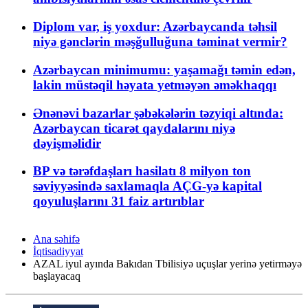
Diplom var, iş yoxdur: Azərbaycanda təhsil
niyə gənclərin məşğulluğuna təminat vermir?
Azərbaycan minimumu: yaşamağı təmin edən,
lakin müstəqil həyata yetməyən əməkhaqqı
Ənənəvi bazarlar şəbəkələrin təzyiqi altında:
Azərbaycan ticarət qaydalarını niyə
dəyişməlidir
BP və tərəfdaşları hasilatı 8 milyon ton
səviyyəsində saxlamaqla AÇG-yə kapital
qoyuluşlarını 31 faiz artırıblar
Ana səhifə
İqtisadiyyat
AZAL iyul ayında Bakıdan Tbilisiyə uçuşlar yerinə yetirməyə
başlayacaq