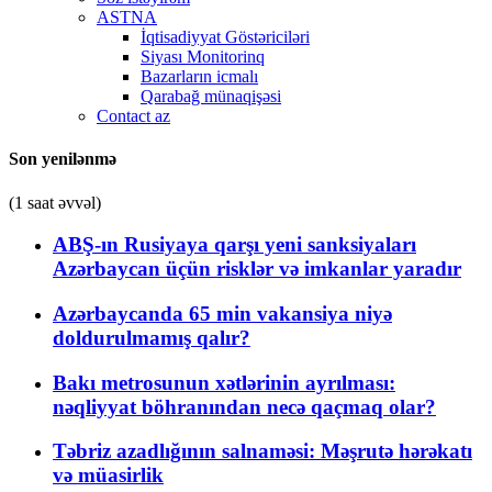
ASTNA
İqtisadiyyat Göstəriciləri
Siyası Monitorinq
Bazarların icmalı
Qarabağ münaqişəsi
Contact az
Son yenilənmə
(1 saat əvvəl)
ABŞ-ın Rusiyaya qarşı yeni sanksiyaları
Azərbaycan üçün risklər və imkanlar yaradır
Azərbaycanda 65 min vakansiya niyə
doldurulmamış qalır?
Bakı metrosunun xətlərinin ayrılması:
nəqliyyat böhranından necə qaçmaq olar?
Təbriz azadlığının salnaməsi: Məşrutə hərəkatı
və müasirlik