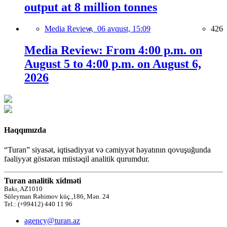
output at 8 million tonnes
Media Review,
06 avqust, 15:09
426
Media Review: From 4:00 p.m. on
August 5 to 4:00 p.m. on August 6,
2026
Haqqımızda
“Turan” siyasət, iqtisadiyyat və cəmiyyət həyatının qovuşuğunda
fəaliyyət göstərən müstəqil analitik qurumdur.
Turan analitik xidməti
Bakı, AZ1010
Süleyman Rəhimov küç.,186, Mən. 24
Tel.: (+99412) 440 11 96
agency@turan.az