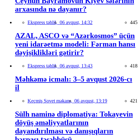
Ceyhun Bayramovun Kiyev səfərinin
arxasında nə dayanır?
Ekspress təhlil,
06 avqust, 14:32
445
AZAL, ASCO və “Azərkosmos” üçün
yeni idarəetmə modeli: Fərman hansı
dəyişiklikləri gətirir?
Ekspress təhlil,
06 avqust, 13:43
418
Məhkəmə icmalı: 3–5 avqust 2026-cı
il
Keçmiş Sovet məkanı,
06 avqust, 13:19
421
Sülh naminə diplomatiya: Tokayevin
döyüş əməliyyatlarının
dayandırılması və danışıqların
bərpası təşəbbüsü