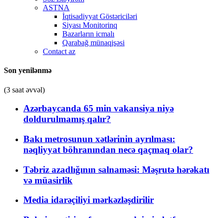
ASTNA
İqtisadiyyat Göstəriciləri
Siyası Monitorinq
Bazarların icmalı
Qarabağ münaqişəsi
Contact az
Son yenilənmə
(3 saat əvvəl)
Azərbaycanda 65 min vakansiya niyə
doldurulmamış qalır?
Bakı metrosunun xətlərinin ayrılması:
nəqliyyat böhranından necə qaçmaq olar?
Təbriz azadlığının salnaməsi: Məşrutə hərəkatı
və müasirlik
Media idarəçiliyi mərkəzləşdirilir