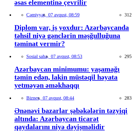
əsas elementinə çevrilir
Cəmiyyət,
07 avqust, 08:59
312
Diplom var, iş yoxdur: Azərbaycanda
təhsil niyə gənclərin məşğulluğuna
təminat vermir?
Sosial sahə,
07 avqust, 08:53
295
Azərbaycan minimumu: yaşamağı
təmin edən, lakin müstəqil həyata
yetməyən əməkhaqqı
Biznes,
07 avqust, 08:44
283
Ənənəvi bazarlar şəbəkələrin təzyiqi
altında: Azərbaycan ticarət
qaydalarını niyə dəyişməlidir