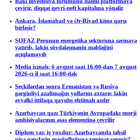
Bakı investisiya forumunu daimi platformaya
çevirir, diqqət qeyri-neft kapitalına yönəlir
Ankara, İslamabad və Ər-Riyad kimə qarşı
birləşir?
SOFAZ Perunun energetika sektoruna sərmayə
yatırıb, lakin sövdələşmənin məbləğini
açıqlamayıb
Media icmalı: 6 avqust saat 16:00-dan 7 avqust
2026-cı il saat 16:00-dək
Seçkilərdən sonra Ermənistan və Rusiya
gərginliyi azaltmağın yollarını axtarır, lakin
əvvəlki ittifaqa qayıdış ehtimalı azdır
Azərbaycan qazı Türkiyənin Avropadakı enerji
ambisiyalarının əsas elementinə çevrilir
Diplom var, iş yoxdur: Azərbaycanda təhsil
niyə gənclərin məşğulluğuna təminat vermir?