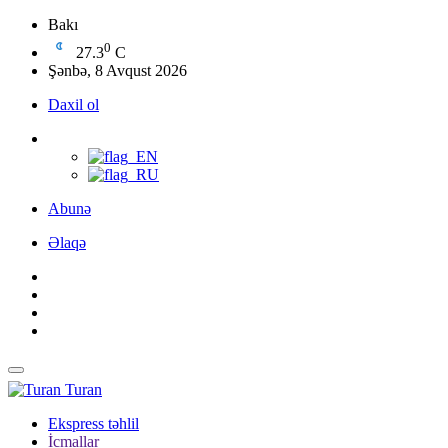
Bakı
0
27.3
C
Şənbə, 8 Avqust 2026
Daxil ol
Abunə
Əlaqə
Turan
Ekspress təhlil
İcmallar