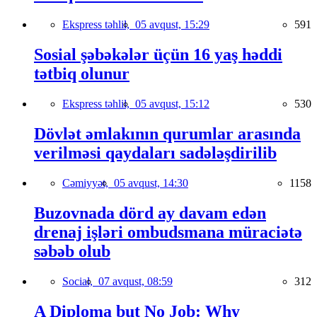
Ekspress təhlil,
05 avqust, 15:29
591
Sosial şəbəkələr üçün 16 yaş həddi
tətbiq olunur
Ekspress təhlil,
05 avqust, 15:12
530
Dövlət əmlakının qurumlar arasında
verilməsi qaydaları sadələşdirilib
Cəmiyyət,
05 avqust, 14:30
1158
Buzovnada dörd ay davam edən
drenaj işləri ombudsmana müraciətə
səbəb olub
Social,
07 avqust, 08:59
312
A Diploma but No Job: Why