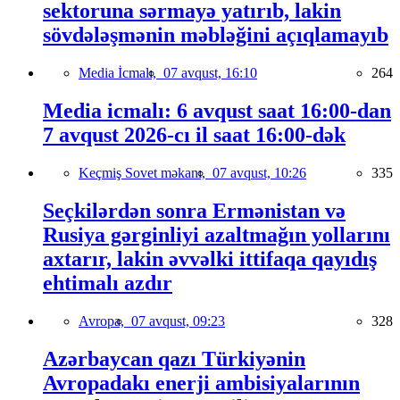
sektoruna sərmayə yatırıb, lakin
sövdələşmənin məbləğini açıqlamayıb
Media İcmalı,
07 avqust, 16:10
264
Media icmalı: 6 avqust saat 16:00-dan
7 avqust 2026-cı il saat 16:00-dək
Keçmiş Sovet məkanı,
07 avqust, 10:26
335
Seçkilərdən sonra Ermənistan və
Rusiya gərginliyi azaltmağın yollarını
axtarır, lakin əvvəlki ittifaqa qayıdış
ehtimalı azdır
Avropa,
07 avqust, 09:23
328
Azərbaycan qazı Türkiyənin
Avropadakı enerji ambisiyalarının