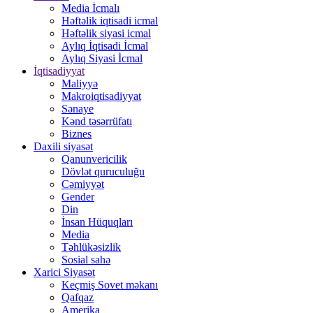
Media İcmalı
Həftəlik iqtisadi icmal
Həftəlik siyasi icmal
Aylıq İqtisadi İcmal
Aylıq Siyasi İcmal
İqtisadiyyat
Maliyyə
Makroiqtisadiyyat
Sənaye
Kənd təsərrüfatı
Biznes
Daxili siyasət
Qanunvericilik
Dövlət quruculuğu
Cəmiyyət
Gender
Din
İnsan Hüquqları
Media
Təhlükəsizlik
Sosial sahə
Xarici Siyasət
Keçmiş Sovet məkanı
Qafqaz
Amerika