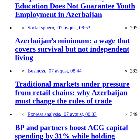
Education Does Not Guarantee Youth
Employment in Azerbaijan
Social sphere,
07 avqust, 08:53
295
Azerbaijan’s minimum: a wage that
covers survival but not independent
living
Business,
07 avqust, 08:44
283
Traditional markets under pressure
from retail chains: why Azerbaijan
must change the rules of trade
Express analysis,
07 avqust, 00:03
349
BP and partners boost ACG capital
spending by 31% while holding