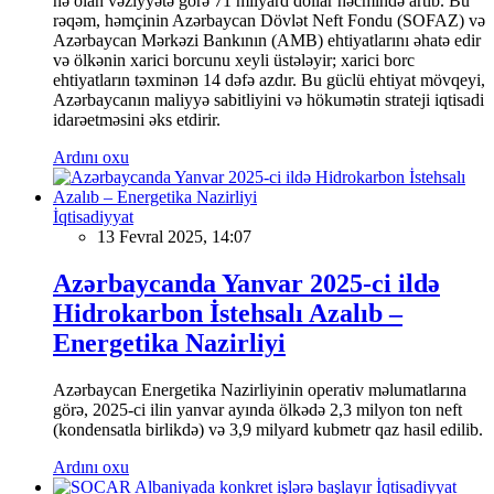
nə olan vəziyyətə görə 71 milyard dollar həcmində artıb. Bu
rəqəm, həmçinin Azərbaycan Dövlət Neft Fondu (SOFAZ) və
Azərbaycan Mərkəzi Bankının (AMB) ehtiyatlarını əhatə edir
və ölkənin xarici borcunu xeyli üstələyir; xarici borc
ehtiyatların təxminən 14 dəfə azdır. Bu güclü ehtiyat mövqeyi,
Azərbaycanın maliyyə sabitliyini və hökumətin strateji iqtisadi
idarəetməsini əks etdirir.
Ardını oxu
İqtisadiyyat
13 Fevral 2025, 14:07
Azərbaycanda Yanvar 2025-ci ildə
Hidrokarbon İstehsalı Azalıb –
Energetika Nazirliyi
Azərbaycan Energetika Nazirliyinin operativ məlumatlarına
görə, 2025-ci ilin yanvar ayında ölkədə 2,3 milyon ton neft
(kondensatla birlikdə) və 3,9 milyard kubmetr qaz hasil edilib.
Ardını oxu
İqtisadiyyat