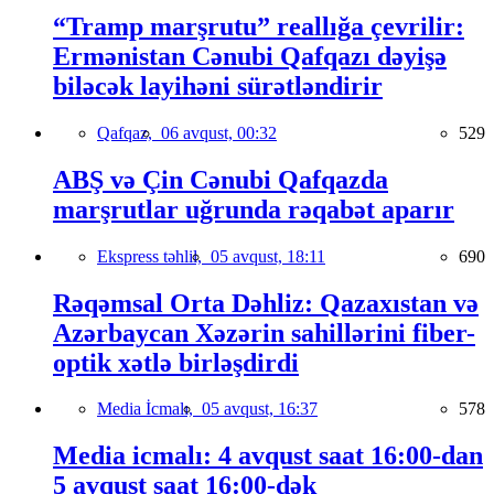
“Tramp marşrutu” reallığa çevrilir:
Ermənistan Cənubi Qafqazı dəyişə
biləcək layihəni sürətləndirir
Qafqaz,
06 avqust, 00:32
529
ABŞ və Çin Cənubi Qafqazda
marşrutlar uğrunda rəqabət aparır
Ekspress təhlil,
05 avqust, 18:11
690
Rəqəmsal Orta Dəhliz: Qazaxıstan və
Azərbaycan Xəzərin sahillərini fiber-
optik xətlə birləşdirdi
Media İcmalı,
05 avqust, 16:37
578
Media icmalı: 4 avqust saat 16:00-dan
5 avqust saat 16:00-dək