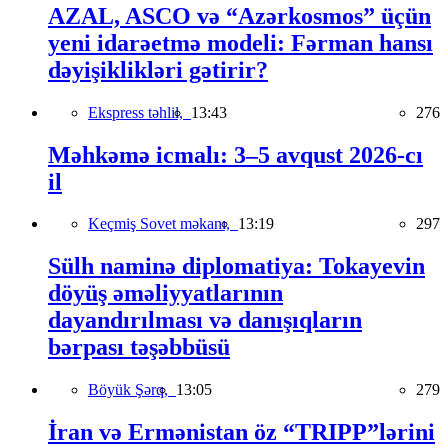
AZAL, ASCO və “Azərkosmos” üçün
yeni idarəetmə modeli: Fərman hansı
dəyişiklikləri gətirir?
Ekspress təhlil,
13:43
276
Məhkəmə icmalı: 3–5 avqust 2026-cı
il
Keçmiş Sovet məkanı,
13:19
297
Sülh naminə diplomatiya: Tokayevin
döyüş əməliyyatlarının
dayandırılması və danışıqların
bərpası təşəbbüsü
Böyük Şərq,
13:05
279
İran və Ermənistan öz “TRIPP”lərini