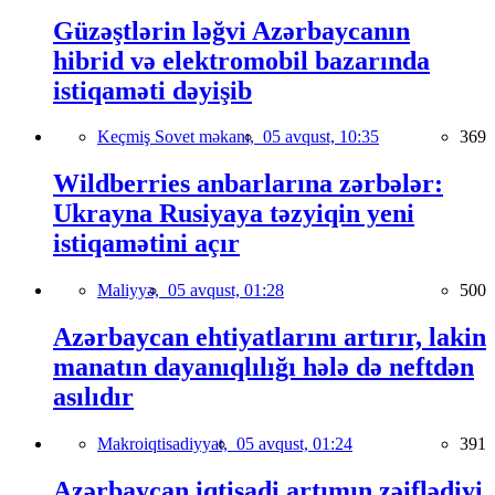
Güzəştlərin ləğvi Azərbaycanın
hibrid və elektromobil bazarında
istiqaməti dəyişib
Keçmiş Sovet məkanı,
05 avqust, 10:35
369
Wildberries anbarlarına zərbələr:
Ukrayna Rusiyaya təzyiqin yeni
istiqamətini açır
Maliyyə,
05 avqust, 01:28
500
Azərbaycan ehtiyatlarını artırır, lakin
manatın dayanıqlılığı hələ də neftdən
asılıdır
Makroiqtisadiyyat,
05 avqust, 01:24
391
Azərbaycan iqtisadi artımın zəiflədiyi