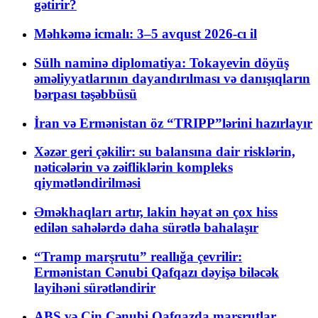
gətirir?
Məhkəmə icmalı: 3–5 avqust 2026-cı il
Sülh naminə diplomatiya: Tokayevin döyüş
əməliyyatlarının dayandırılması və danışıqların
bərpası təşəbbüsü
İran və Ermənistan öz “TRIPP”lərini hazırlayır
Xəzər geri çəkilir: su balansına dair risklərin,
nəticələrin və zəifliklərin kompleks
qiymətləndirilməsi
Əməkhaqları artır, lakin həyat ən çox hiss
edilən sahələrdə daha sürətlə bahalaşır
“Tramp marşrutu” reallığa çevrilir:
Ermənistan Cənubi Qafqazı dəyişə biləcək
layihəni sürətləndirir
ABŞ və Çin Cənubi Qafqazda marşrutlar