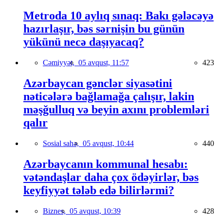
Metroda 10 aylıq sınaq: Bakı gələcəyə
hazırlaşır, bəs sərnişin bu günün
yükünü necə daşıyacaq?
Cəmiyyət,
05 avqust, 11:57
423
Azərbaycan gənclər siyasətini
nəticələrə bağlamağa çalışır, lakin
məşğulluq və beyin axını problemləri
qalır
Sosial sahə,
05 avqust, 10:44
440
Azərbaycanın kommunal hesabı:
vətəndaşlar daha çox ödəyirlər, bəs
keyfiyyət tələb edə bilirlərmi?
Biznes,
05 avqust, 10:39
428