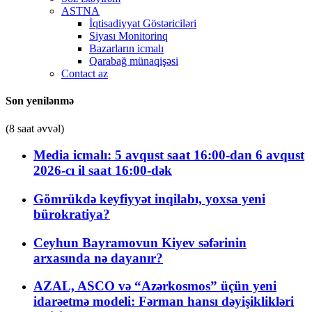
ASTNA
İqtisadiyyat Göstəriciləri
Siyası Monitorinq
Bazarların icmalı
Qarabağ münaqişəsi
Contact az
Son yenilənmə
(8 saat əvvəl)
Media icmalı: 5 avqust saat 16:00-dan 6 avqust
2026-cı il saat 16:00-dək
Gömrükdə keyfiyyət inqilabı, yoxsa yeni
bürokratiya?
Ceyhun Bayramovun Kiyev səfərinin
arxasında nə dayanır?
AZAL, ASCO və “Azərkosmos” üçün yeni
idarəetmə modeli: Fərman hansı dəyişiklikləri