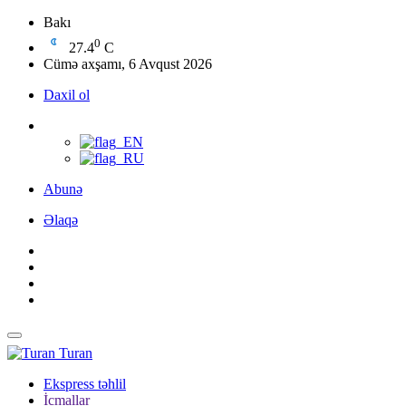
Bakı
0
27.4
C
Cümə axşamı, 6 Avqust 2026
Daxil ol
Abunə
Əlaqə
Turan
Ekspress təhlil
İcmallar