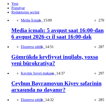
Yeni
Populyar
Redaktorun seçimi
Media İcmalı,
15:09
270
Media icmalı: 5 avqust saat 16:00-dan
6 avqust 2026-cı il saat 16:00-dək
Ekspress təhlil,
14:51
287
Gömrükdə keyfiyyət inqilabı, yoxsa
yeni bürokratiya?
Keçmiş Sovet məkanı,
14:37
297
Ceyhun Bayramovun Kiyev səfərinin
arxasında nə dayanır?
Ekspress təhlil,
14:32
285