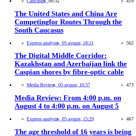
Caucasus,
00:32
419
The United States and China Are
Competingfor Routes Through the
South Caucasus
Express analysis,
05 avqust, 18:11
562
The Digital Middle Corridor:
Kazakhstan and Azerbaijan link the
Caspian shores by fibre-optic cable
Media Review,
05 avqust, 16:37
473
Media Review: From 4:00 p.m. on
August 4 to 4:00 p.m. on August 5
Express analysis,
05 avqust, 15:29
467
The age threshold of 16 years is being