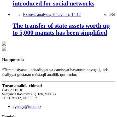
introduced for social networks
Express analysis,
05 avqust, 15:12
434
The transfer of state assets worth up
to 5,000 manats has been simplified
Haqqımızda
“Turan” siyasət, iqtisadiyyat və cəmiyyət həyatının qovuşuğunda
fəaliyyət göstərən müstəqil analitik qurumdur.
Turan analitik xidməti
Bakı, AZ1010
Süleyman Rəhimov küç.,186, Mən. 24
Tel.: (+99412) 440 11 96
agency@turan.az
Faydalı