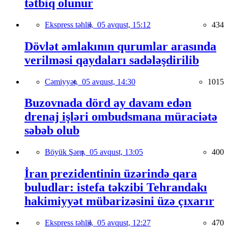
tətbiq olunur
Ekspress təhlil,
05 avqust, 15:12
434
Dövlət əmlakının qurumlar arasında
verilməsi qaydaları sadələşdirilib
Cəmiyyət,
05 avqust, 14:30
1015
Buzovnada dörd ay davam edən
drenaj işləri ombudsmana müraciətə
səbəb olub
Böyük Şərq,
05 avqust, 13:05
400
İran prezidentinin üzərində qara
buludlar: istefa təkzibi Tehrandakı
hakimiyyət mübarizəsini üzə çıxarır
Ekspress təhlil,
05 avqust, 12:27
470