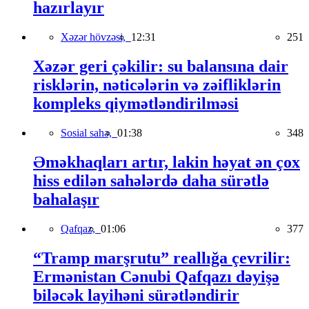
hazırlayır
Xəzər hövzəsi,
12:31
251
Xəzər geri çəkilir: su balansına dair
risklərin, nəticələrin və zəifliklərin
kompleks qiymətləndirilməsi
Sosial sahə,
01:38
348
Əməkhaqları artır, lakin həyat ən çox
hiss edilən sahələrdə daha sürətlə
bahalaşır
Qafqaz,
01:06
377
“Tramp marşrutu” reallığa çevrilir:
Ermənistan Cənubi Qafqazı dəyişə
biləcək layihəni sürətləndirir