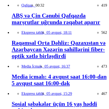
Qafqaz,
00:32
419
ABŞ və Çin Cənubi Qafqazda
marşrutlar uğrunda rəqabət aparır
Ekspress təhlil,
05 avqust, 18:11
562
Rəqəmsal Orta Dəhliz: Qazaxıstan və
Azərbaycan Xəzərin sahillərini fiber-
optik xətlə birləşdirdi
Media İcmalı,
05 avqust, 16:37
473
Media icmalı: 4 avqust saat 16:00-dan
5 avqust saat 16:00-dək
Ekspress təhlil,
05 avqust, 15:29
467
Sosial şəbəkələr üçün 16 yaş həddi