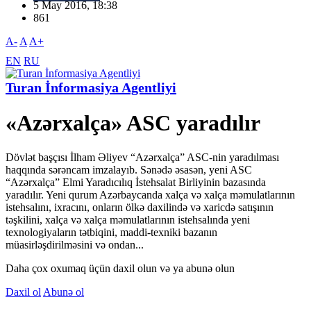
5 May 2016, 18:38
861
A-
A
A+
EN
RU
Turan İnformasiya Agentliyi
«Azərxalça» ASC yaradılır
Dövlət başçısı İlham Əliyev “Azərxalça” ASC-nin yaradılması
haqqında sərəncam imzalayıb. Sənədə əsasən, yeni ASC
“Azərxalça” Elmi Yaradıcılıq İstehsalat Birliyinin bazasında
yaradılır. Yeni qurum Azərbaycanda xalça və xalça məmulatlarının
istehsalını, ixracını, onların ölkə daxilində və xaricdə satışının
təşkilini, xalça və xalça məmulatlarının istehsalında yeni
texnologiyaların tətbiqini, maddi-texniki bazanın
müasirləşdirilməsini və ondan...
Daha çox oxumaq üçün daxil olun və ya abunə olun
Daxil ol
Abunə ol