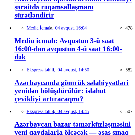
şəraitdə rəqəmsallaşmanı
sürətləndirir
Media İcmalı,
04 avqust, 16:04
478
Media icmalı: Avqustun 3-ü saat
16:00-dan avqustun 4-ü saat 16:00-
dək
Ekspress təhlil,
04 avqust, 14:50
582
Azərbaycanda gömrük səlahiyyətləri
yenidən bölüşdürülür: islahat
çevikliyi artıracaqmı?
Ekspress təhlil,
04 avqust, 14:45
507
Azərbaycan bazar təmərküzləşməsini
yeni qaydalarla ölçəcək — əsas sınaq