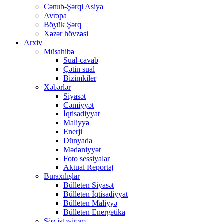
Cənub-Şərqi Asiya
Avropa
Böyük Şərq
Xəzər hövzəsi
Arxiv
Müsahibə
Sual-cavab
Çətin sual
Bizimkiler
Xəbərlər
Siyasət
Cəmiyyət
İqtisadiyyat
Maliyyə
Enerji
Dünyada
Mədəniyyət
Foto sessiyalar
Aktual Reportaj
Buraxılışlar
Bülleten Siyasət
Bülleten İqtisadiyyat
Bülleten Maliyyə
Bülleten Energetika
Söz istəyirəm