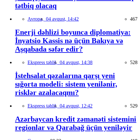
tətbiq olacaq
Avropa,
04 avqust, 14:42
467
Enerji dəhlizi boyunca diplomatiya:
İnyatsio Kassis nə üçün Bakıya və
Aşqabada səfər edir?
Ekspress təhlil,
04 avqust, 14:38
528
İstehsalat qəzalarına qarşı yeni
sığorta modeli: sistem yenilənir,
risklər azalacaqmı?
Ekspress təhlil,
04 avqust, 12:42
529
Azərbaycan kredit zəmanəti sistemini
regionlar və Qarabağ üçün yeniləyir