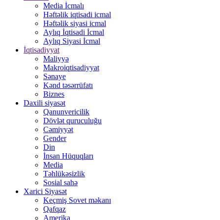
Media İcmalı
Həftəlik iqtisadi icmal
Həftəlik siyasi icmal
Aylıq İqtisadi İcmal
Aylıq Siyasi İcmal
İqtisadiyyat
Maliyyə
Makroiqtisadiyyat
Sənaye
Kənd təsərrüfatı
Biznes
Daxili siyasət
Qanunvericilik
Dövlət quruculuğu
Cəmiyyət
Gender
Din
İnsan Hüquqları
Media
Təhlükəsizlik
Sosial sahə
Xarici Siyasət
Keçmiş Sovet məkanı
Qafqaz
Amerika