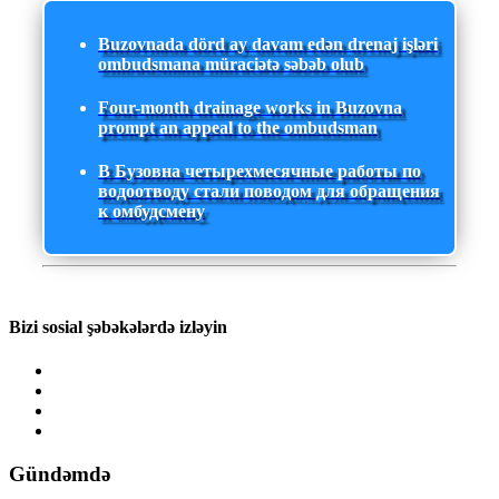
Buzovnada dörd ay davam edən drenaj işləri
ombudsmana müraciətə səbəb olub
Four-month drainage works in Buzovna
prompt an appeal to the ombudsman
В Бузовна четырехмесячные работы по
водоотводу стали поводом для обращения
к омбудсмену
Bizi sosial şəbəkələrdə izləyin
Gündəmdə