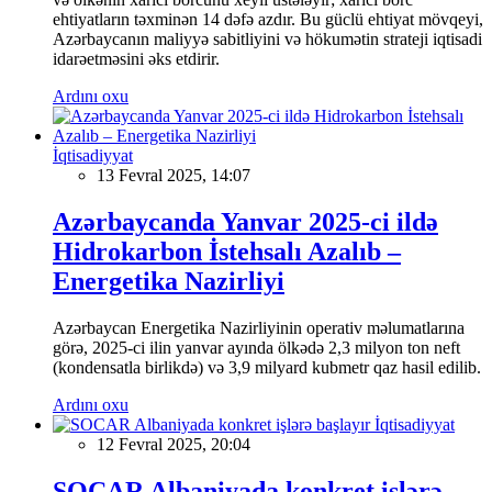
ehtiyatların təxminən 14 dəfə azdır. Bu güclü ehtiyat mövqeyi,
Azərbaycanın maliyyə sabitliyini və hökumətin strateji iqtisadi
idarəetməsini əks etdirir.
Ardını oxu
İqtisadiyyat
13 Fevral 2025, 14:07
Azərbaycanda Yanvar 2025-ci ildə
Hidrokarbon İstehsalı Azalıb –
Energetika Nazirliyi
Azərbaycan Energetika Nazirliyinin operativ məlumatlarına
görə, 2025-ci ilin yanvar ayında ölkədə 2,3 milyon ton neft
(kondensatla birlikdə) və 3,9 milyard kubmetr qaz hasil edilib.
Ardını oxu
İqtisadiyyat
12 Fevral 2025, 20:04
SOCAR Albaniyada konkret işlərə