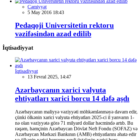
Cəmiyyət
5 May 2016 18:43
Pedaqoji Universitetin rektoru
vəzifəsindən azad edilib
İqtisadiyyat
İqtisadiyyat
13 Fevral 2025, 14:47
Azərbaycanın xarici valyuta
ehtiyatları xarici borcu 14 dəfə aşdı
Azərbaycanın maliyyə vəziyyəti möhkəmlənməyə davam edir,
çünki ölkənin xarici valyuta ehtiyatları 2025-ci il yanvarın 1-
nə olan vəziyyətə görə 71 milyard dollar həcmində artıb. Bu
rəqəm, həmçinin Azərbaycan Dövlət Neft Fondu (SOFAZ) və
Azərbaycan Mərkəzi Bankının (AMB) ehtiyatlarını əhatə edir
və ölkənin xarici borcunu xeyli üstələyir; xarici borc