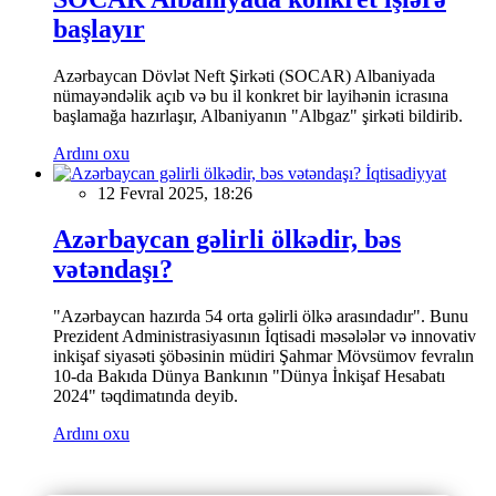
başlayır
Azərbaycan Dövlət Neft Şirkəti (SOCAR) Albaniyada
nümayəndəlik açıb və bu il konkret bir layihənin icrasına
başlamağa hazırlaşır, Albaniyanın "Albgaz" şirkəti bildirib.
Ardını oxu
İqtisadiyyat
12 Fevral 2025, 18:26
Azərbaycan gəlirli ölkədir, bəs
vətəndaşı?
"Azərbaycan hazırda 54 orta gəlirli ölkə arasındadır". Bunu
Prezident Administrasiyasının İqtisadi məsələlər və innovativ
inkişaf siyasəti şöbəsinin müdiri Şahmar Mövsümov fevralın
10-da Bakıda Dünya Bankının "Dünya İnkişaf Hesabatı
2024" təqdimatında deyib.
Ardını oxu