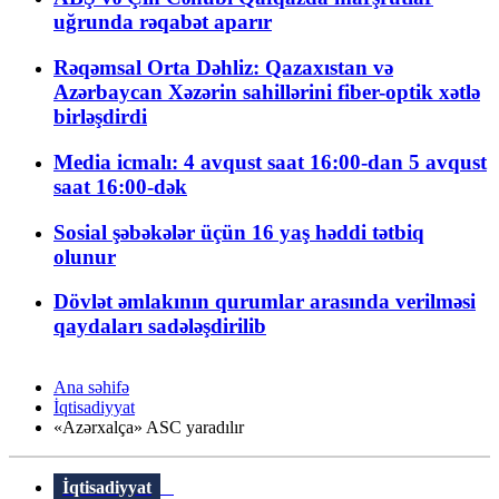
uğrunda rəqabət aparır
Rəqəmsal Orta Dəhliz: Qazaxıstan və
Azərbaycan Xəzərin sahillərini fiber-optik xətlə
birləşdirdi
Media icmalı: 4 avqust saat 16:00-dan 5 avqust
saat 16:00-dək
Sosial şəbəkələr üçün 16 yaş həddi tətbiq
olunur
Dövlət əmlakının qurumlar arasında verilməsi
qaydaları sadələşdirilib
Ana səhifə
İqtisadiyyat
«Azərxalça» ASC yaradılır
İqtisadiyyat