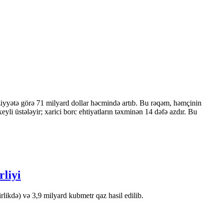
ziyyətə görə 71 milyard dollar həcmində artıb. Bu rəqəm, həmçinin
 üstələyir; xarici borc ehtiyatların təxminən 14 dəfə azdır. Bu
rliyi
likdə) və 3,9 milyard kubmetr qaz hasil edilib.