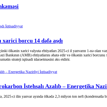
hkəməsi
İqtisadiyyat
 xarici borcu 14 dəfə aşdı
i ölkənin xarici valyuta ehtiyatları 2025-ci il yanvarın 1-nə olan və
nkının (AMB) ehtiyatlarını əhatə edir və ölkənin xarici borcunu xeyli
tin strateji iqtisadi idarəetməsini əks etdirir.
İqtisadiyyat
okarbon İstehsalı Azalıb – Energetika Nazi
 2025-ci ilin yanvar ayında ölkədə 2,3 milyon ton neft (kondensatla bir