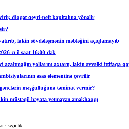
rir, diqqət qeyri-neft kapitalına yönəlir
şir?
tırıb, lakin sövdələşmənin məbləğini açıqlamayıb
026-cı il saat 16:00-dək
 azaltmağın yollarını axtarır, lakin əvvəlki ittifaqa qa
bisiyalarının əsas elementinə çevrilir
 gənclərin məşğulluğuna təminat vermir?
kin müstəqil həyata yetməyən əməkhaqqı
ans keçirilib