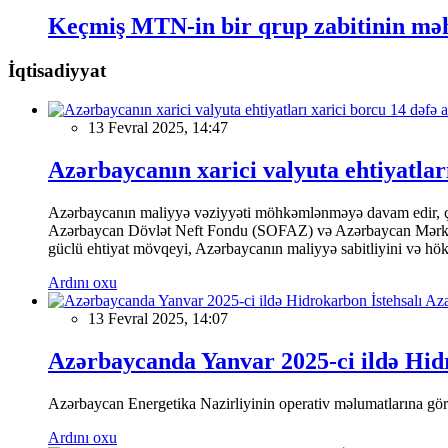
Keçmiş MTN-in bir qrup zabitinin mə
İqtisadiyyat
13 Fevral 2025, 14:47
Azərbaycanın xarici valyuta ehtiyatları
Azərbaycanın maliyyə vəziyyəti möhkəmlənməyə davam edir, çünk
Azərbaycan Dövlət Neft Fondu (SOFAZ) və Azərbaycan Mərkəzi Ba
güclü ehtiyat mövqeyi, Azərbaycanın maliyyə sabitliyini və hökumə
Ardını oxu
13 Fevral 2025, 14:07
Azərbaycanda Yanvar 2025-ci ildə Hidr
Azərbaycan Energetika Nazirliyinin operativ məlumatlarına görə,
Ardını oxu