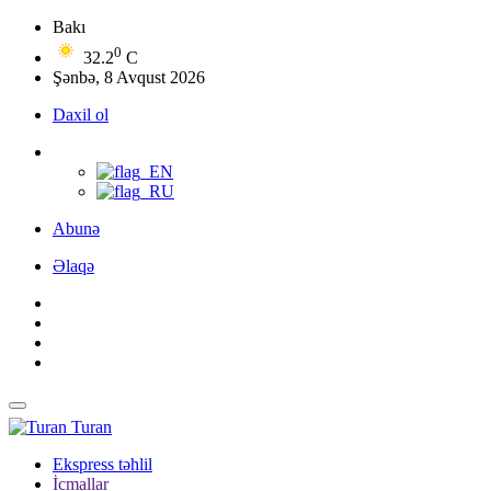
Bakı
0
32.2
C
Şənbə, 8 Avqust 2026
Daxil ol
Abunə
Əlaqə
Turan
Ekspress təhlil
İcmallar