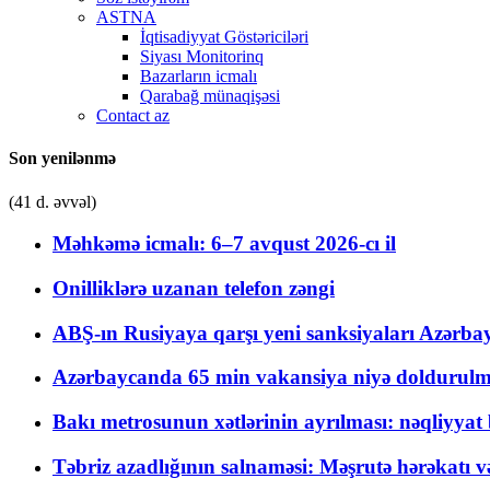
ASTNA
İqtisadiyyat Göstəriciləri
Siyası Monitorinq
Bazarların icmalı
Qarabağ münaqişəsi
Contact az
Son yenilənmə
(41 d. əvvəl)
Məhkəmə icmalı: 6–7 avqust 2026-cı il
Onilliklərə uzanan telefon zəngi
ABŞ-ın Rusiyaya qarşı yeni sanksiyaları Azərba
Azərbaycanda 65 min vakansiya niyə doldurulm
Bakı metrosunun xətlərinin ayrılması: nəqliyya
Təbriz azadlığının salnaməsi: Məşrutə hərəkatı v