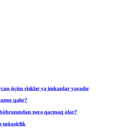
ycan üçün risklər və imkanlar yaradır
amış qalır?
t böhranından necə qaçmaq olar?
ə müasirlik