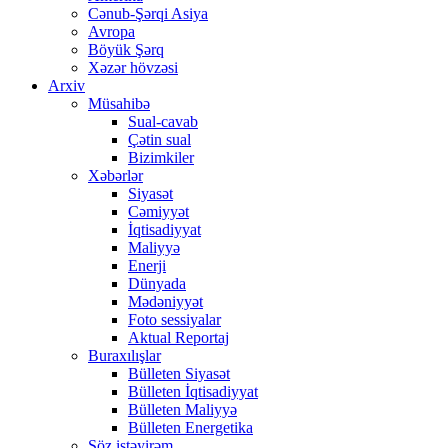
Cənub-Şərqi Asiya
Avropa
Böyük Şərq
Xəzər hövzəsi
Arxiv
Müsahibə
Sual-cavab
Çətin sual
Bizimkiler
Xəbərlər
Siyasət
Cəmiyyət
İqtisadiyyat
Maliyyə
Enerji
Dünyada
Mədəniyyət
Foto sessiyalar
Aktual Reportaj
Buraxılışlar
Bülleten Siyasət
Bülleten İqtisadiyyat
Bülleten Maliyyə
Bülleten Energetika
Söz istəyirəm