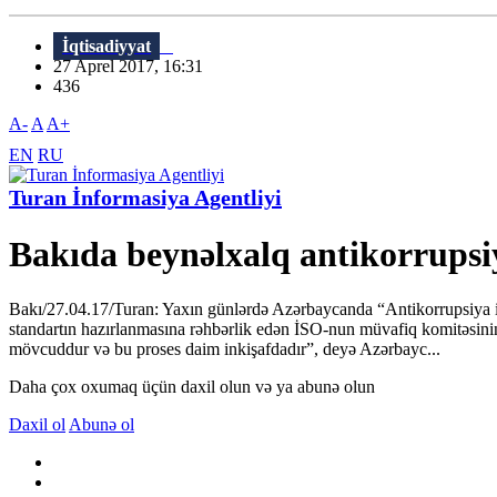
İqtisadiyyat
27 Aprel 2017, 16:31
436
A-
A
A+
EN
RU
Turan İnformasiya Agentliyi
Bakıda beynəlxalq antikorrupsiy
Bakı/27.04.17/Turan: Yaxın günlərdə Azərbaycanda “Antikorrupsiya id
standartın hazırlanmasına rəhbərlik edən İSO-nun müvafiq komitəsini
mövcuddur və bu proses daim inkişafdadır”, deyə Azərbayc...
Daha çox oxumaq üçün daxil olun və ya abunə olun
Daxil ol
Abunə ol