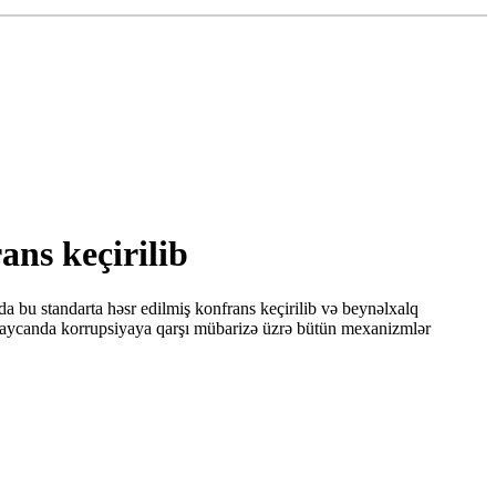
ans keçirilib
 bu standarta həsr edilmiş konfrans keçirilib və beynəlxalq
ərbaycanda korrupsiyaya qarşı mübarizə üzrə bütün mexanizmlər