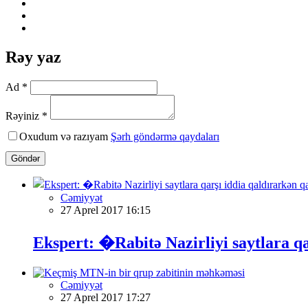
Rəy yaz
Ad *
Rəyiniz *
Oxudum və razıyam
Şərh göndərmə qaydaları
Göndər
Cəmiyyət
27 Aprel 2017 16:15
Ekspert: �Rabitə Nazirliyi saytlara 
Cəmiyyət
27 Aprel 2017 17:27