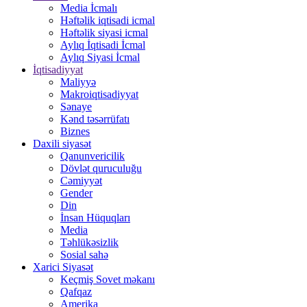
Media İcmalı
Həftəlik iqtisadi icmal
Həftəlik siyasi icmal
Aylıq İqtisadi İcmal
Aylıq Siyasi İcmal
İqtisadiyyat
Maliyyə
Makroiqtisadiyyat
Sənaye
Kənd təsərrüfatı
Biznes
Daxili siyasət
Qanunvericilik
Dövlət quruculuğu
Cəmiyyət
Gender
Din
İnsan Hüquqları
Media
Təhlükəsizlik
Sosial sahə
Xarici Siyasət
Keçmiş Sovet məkanı
Qafqaz
Amerika