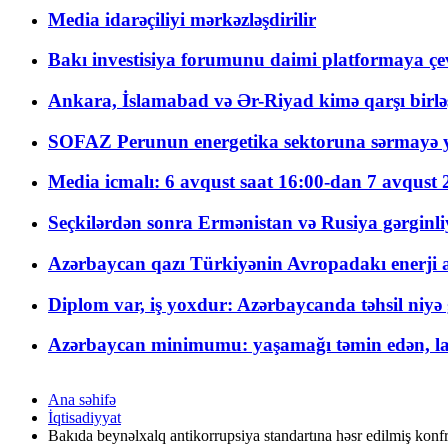
Media idarəçiliyi mərkəzləşdirilir
Bakı investisiya forumunu daimi platformaya çevi
Ankara, İslamabad və Ər-Riyad kimə qarşı birlə
SOFAZ Perunun energetika sektoruna sərmayə ya
Media icmalı: 6 avqust saat 16:00-dan 7 avqust 2
Seçkilərdən sonra Ermənistan və Rusiya gərginliyi
Azərbaycan qazı Türkiyənin Avropadakı enerji am
Diplom var, iş yoxdur: Azərbaycanda təhsil niyə
Azərbaycan minimumu: yaşamağı təmin edən, la
Ana səhifə
İqtisadiyyat
Bakıda beynəlxalq antikorrupsiya standartına həsr edilmiş konfr