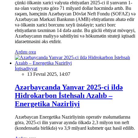
çünki ölkənin xarici valyuta ehtiyatları 2025-ci il yanvarın 1-
nə olan vəziyyətə görə 71 milyard dollar həcmində artıb. Bu
rəqəm, həmçinin Azərbaycan Dövlət Neft Fondu (SOFAZ) və
Azərbaycan Mərkəzi Bankının (AMB) ehtiyatlarını əhatə edir
və ölkənin xarici borcunu xeyli üstələyir; xarici borc
ehtiyatların təxminən 14 dəfə azdır. Bu güclü ehtiyat mövqeyi,
Azərbaycanın maliyyə sabitliyini və hökumətin strateji iqtisadi
idarəetməsini əks etdirir.
Ardını oxu
İqtisadiyyat
13 Fevral 2025, 14:07
Azərbaycanda Yanvar 2025-ci ildə
Hidrokarbon İstehsalı Azalıb –
Energetika Nazirliyi
Azərbaycan Energetika Nazirliyinin operativ məlumatlarına
görə, 2025-ci ilin yanvar ayında ölkədə 2,3 milyon ton neft
(kondensatla birlikdə) və 3,9 milyard kubmetr qaz hasil edilib.