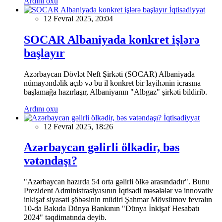
Ardını oxu
İqtisadiyyat
12 Fevral 2025, 20:04
SOCAR Albaniyada konkret işlərə
başlayır
Azərbaycan Dövlət Neft Şirkəti (SOCAR) Albaniyada
nümayəndəlik açıb və bu il konkret bir layihənin icrasına
başlamağa hazırlaşır, Albaniyanın "Albgaz" şirkəti bildirib.
Ardını oxu
İqtisadiyyat
12 Fevral 2025, 18:26
Azərbaycan gəlirli ölkədir, bəs
vətəndaşı?
"Azərbaycan hazırda 54 orta gəlirli ölkə arasındadır". Bunu
Prezident Administrasiyasının İqtisadi məsələlər və innovativ
inkişaf siyasəti şöbəsinin müdiri Şahmar Mövsümov fevralın
10-da Bakıda Dünya Bankının "Dünya İnkişaf Hesabatı
2024" təqdimatında deyib.