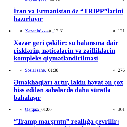
İran və Ermənistan öz “TRIPP”lərini
hazırlayır
Xəzər hövzəsi,
12:31
121
Xəzər geri çəkilir: su balansına dair
risklərin, nəticələrin və zəifliklərin
kompleks qiymətləndirilməsi
Sosial sahə,
01:38
276
Əməkhaqları artır, lakin həyat ən çox
hiss edilən sahələrdə daha sürətlə
bahalaşır
Qafqaz,
01:06
301
“Tramp marşrutu” reallığa çevrilir: