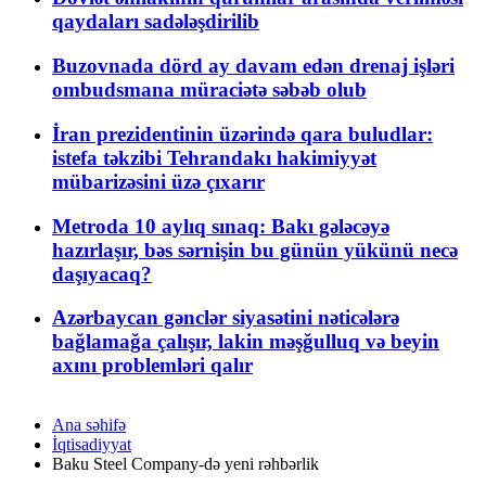
qaydaları sadələşdirilib
Buzovnada dörd ay davam edən drenaj işləri
ombudsmana müraciətə səbəb olub
İran prezidentinin üzərində qara buludlar:
istefa təkzibi Tehrandakı hakimiyyət
mübarizəsini üzə çıxarır
Metroda 10 aylıq sınaq: Bakı gələcəyə
hazırlaşır, bəs sərnişin bu günün yükünü necə
daşıyacaq?
Azərbaycan gənclər siyasətini nəticələrə
bağlamağa çalışır, lakin məşğulluq və beyin
axını problemləri qalır
Ana səhifə
İqtisadiyyat
Baku Steel Company-də yeni rəhbərlik