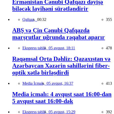
Ermənistan Cənubi Qafqazı dəyişə
biləcək layihəni sürətləndirir
Qafqaz,
00:32
355
ABŞ və Çin Cənubi Qafqazda
marşrutlar uğrunda rəqabət aparır
Ekspress təhlil,
05 avqust, 18:11
478
Rəqəmsal Orta Dəhliz: Qazaxıstan və
Azərbaycan Xəzərin sahillərini fiber-
optik xətlə birləşdirdi
Media İcmalı,
05 avqust, 16:37
413
Media icmalı: 4 avqust saat 16:00-dan
5 avqust saat 16:00-dək
Ekspress təhlil,
05 avqust, 15:29
392