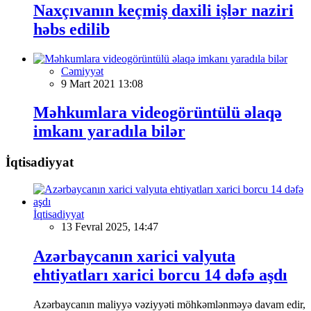
Naxçıvanın keçmiş daxili işlər naziri
həbs edilib
Cəmiyyət
9 Mart 2021 13:08
Məhkumlara videogörüntülü əlaqə
imkanı yaradıla bilər
İqtisadiyyat
İqtisadiyyat
13 Fevral 2025, 14:47
Azərbaycanın xarici valyuta
ehtiyatları xarici borcu 14 dəfə aşdı
Azərbaycanın maliyyə vəziyyəti möhkəmlənməyə davam edir,