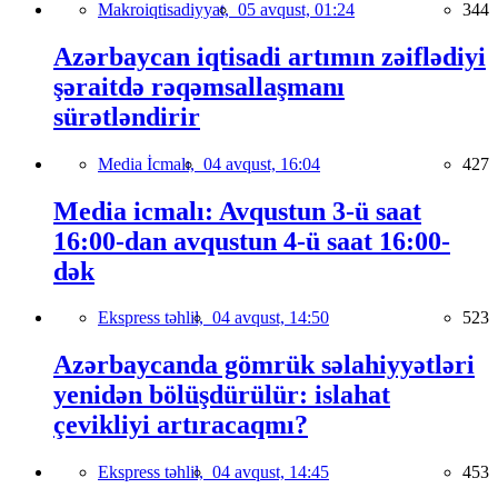
Makroiqtisadiyyat,
05 avqust, 01:24
344
Azərbaycan iqtisadi artımın zəiflədiyi
şəraitdə rəqəmsallaşmanı
sürətləndirir
Media İcmalı,
04 avqust, 16:04
427
Media icmalı: Avqustun 3-ü saat
16:00-dan avqustun 4-ü saat 16:00-
dək
Ekspress təhlil,
04 avqust, 14:50
523
Azərbaycanda gömrük səlahiyyətləri
yenidən bölüşdürülür: islahat
çevikliyi artıracaqmı?
Ekspress təhlil,
04 avqust, 14:45
453