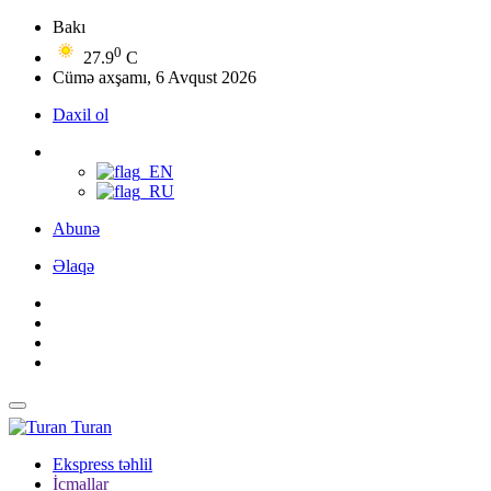
Bakı
0
27.9
C
Cümə axşamı, 6 Avqust 2026
Daxil ol
Abunə
Əlaqə
Turan
Ekspress təhlil
İcmallar