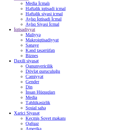
Media İcmalı
Həftəlik iqtisadi icmal
Həftəlik siyasi icmal
Aylıq İqtisadi İcmal
Aylıq Siyasi İcmal
İqtisadiyyat
Maliyyə
Makroiqtisadiyyat
Sənaye
Kənd təsərrüfatı
Biznes
Daxili siyasət
Qanunvericilik
Dövlət quruculuğu
Cəmiyyət
Gender
Din
İnsan Hüquqları
Media
Təhlükəsizlik
Sosial sahə
Xarici Siyasət
Keçmiş Sovet məkanı
Qafqaz
Amerika