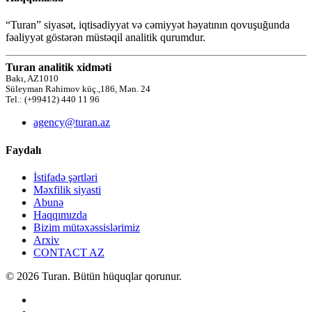
“Turan” siyasət, iqtisadiyyat və cəmiyyət həyatının qovuşuğunda
fəaliyyət göstərən müstəqil analitik qurumdur.
Turan analitik xidməti
Bakı, AZ1010
Süleyman Rəhimov küç.,186, Mən. 24
Tel.: (+99412) 440 11 96
agency@turan.az
Faydalı
İstifadə şərtləri
Məxfilik siyasti
Abunə
Haqqımızda
Bizim mütəxəssislərimiz
Arxiv
CONTACT AZ
© 2026 Turan. Bütün hüquqlar qorunur.