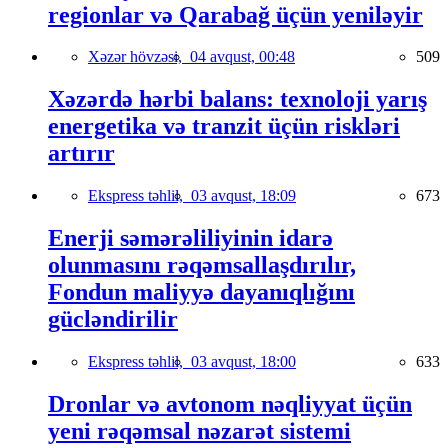
regionlar və Qarabağ üçün yeniləyir
Xəzər hövzəsi,
04 avqust, 00:48
509
Xəzərdə hərbi balans: texnoloji yarış
energetika və tranzit üçün riskləri
artırır
Ekspress təhlil,
03 avqust, 18:09
673
Enerji səmərəliliyinin idarə
olunmasını rəqəmsallaşdırılır,
Fondun maliyyə dayanıqlığını
gücləndirilir
Ekspress təhlil,
03 avqust, 18:00
633
Dronlar və avtonom nəqliyyat üçün
yeni rəqəmsal nəzarət sistemi