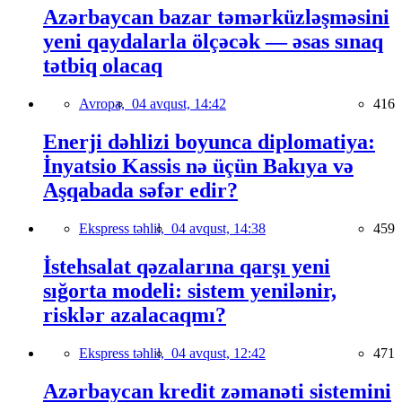
Azərbaycan bazar təmərküzləşməsini
yeni qaydalarla ölçəcək — əsas sınaq
tətbiq olacaq
Avropa,
04 avqust, 14:42
416
Enerji dəhlizi boyunca diplomatiya:
İnyatsio Kassis nə üçün Bakıya və
Aşqabada səfər edir?
Ekspress təhlil,
04 avqust, 14:38
459
İstehsalat qəzalarına qarşı yeni
sığorta modeli: sistem yenilənir,
risklər azalacaqmı?
Ekspress təhlil,
04 avqust, 12:42
471
Azərbaycan kredit zəmanəti sistemini