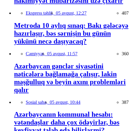
hakimiyyət mübarizəsini üzə çıxarır
Ekspress təhlil,
05 avqust, 12:27
407
Metroda 10 aylıq sınaq: Bakı gələcəyə
hazırlaşır, bəs sərnişin bu günün
yükünü necə daşıyacaq?
Cəmiyyət,
05 avqust, 11:57
360
Azərbaycan gənclər siyasətini
nəticələrə bağlamağa çalışır, lakin
məşğulluq və beyin axını problemləri
qalır
Sosial sahə,
05 avqust, 10:44
387
Azərbaycanın kommunal hesabı:
vətəndaşlar daha çox ödəyirlər, bəs
keyfiyyət tələb edə bilirlərmi?