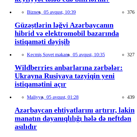
Biznes,
05 avqust, 10:39
376
Güzəştlərin ləğvi Azərbaycanın
hibrid və elektromobil bazarında
istiqaməti dəyişib
Keçmiş Sovet məkanı,
05 avqust, 10:35
327
Wildberries anbarlarına zərbələr:
Ukrayna Rusiyaya təzyiqin yeni
istiqamətini açır
Maliyyə,
05 avqust, 01:28
439
Azərbaycan ehtiyatlarını artırır, lakin
manatın dayanıqlılığı hələ də neftdən
asılıdır