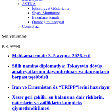
ASTNA
İqtisadiyyat Göstəriciləri
Siyası Monitorinq
Bazarların icmalı
Qarabağ münaqişəsi
Contact az
Son yenilənmə
(6 d. əvvəl)
Məhkəmə icmalı: 3–5 avqust 2026-cı il
Sülh naminə diplomatiya: Tokayevin döyüş
əməliyyatlarının dayandırılması və danışıqların
bərpası təşəbbüsü
İran və Ermənistan öz “TRIPP”lərini hazırlayır
Xəzər geri çəkilir: su balansına dair risklərin,
nəticələrin və zəifliklərin kompleks
qiymətləndirilməsi