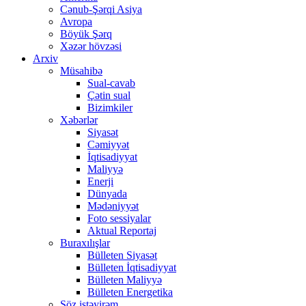
Cənub-Şərqi Asiya
Avropa
Böyük Şərq
Xəzər hövzəsi
Arxiv
Müsahibə
Sual-cavab
Çətin sual
Bizimkiler
Xəbərlər
Siyasət
Cəmiyyət
İqtisadiyyat
Maliyyə
Enerji
Dünyada
Mədəniyyət
Foto sessiyalar
Aktual Reportaj
Buraxılışlar
Bülleten Siyasət
Bülleten İqtisadiyyat
Bülleten Maliyyə
Bülleten Energetika
Söz istəyirəm