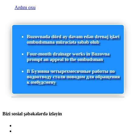
Ardını oxu
Buzovnada dörd ay davam edən drenaj işləri
ombudsmana müraciətə səbəb olub
Four-month drainage works in Buzovna
prompt an appeal to the ombudsman
В Бузовна четырехмесячные работы по
водоотводу стали поводом для обращения
к омбудсмену
Bizi sosial şəbəkələrdə izləyin