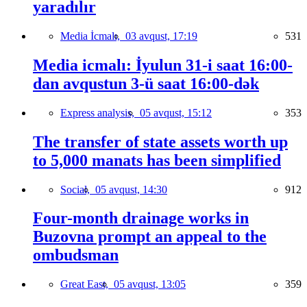
yaradılır
Media İcmalı,
03 avqust, 17:19
531
Media icmalı: İyulun 31-i saat 16:00-
dan avqustun 3-ü saat 16:00-dək
Express analysis,
05 avqust, 15:12
353
The transfer of state assets worth up
to 5,000 manats has been simplified
Social,
05 avqust, 14:30
912
Four-month drainage works in
Buzovna prompt an appeal to the
ombudsman
Great East,
05 avqust, 13:05
359