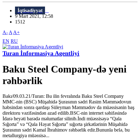
İqtisadiyyat
9 Mart 2021, 12:58
1512
A-
A
A+
EN
RU
Turan İnformasiya Agentliyi
Baku Steel Company-də yeni
rəhbərlik
Bakı/09.03.21/Turan: Bu ilin fevralında Baku Steel Company
MMC-nin (BSC) Müşahidə Şurasının sədri Rasim Məmmədovun
həbsindən sonra qardaşı Süleyman Məmmədov da müəssisənin baş
direktoru vəzifəsindən azad edilib.BSC-nin internet səhifəsində
İdarə heyəti barədə məlumatlar silinib.İndi müəssisəyə “Qala
Sığorta” və “Qala Həyat Sığorta” sığorta şirkətlərinin Müşahidə
Şurasının sədri Kamal İbrahimov rəhbərlik edir.Bununla belə, bu
metallurgiya müəssisə...