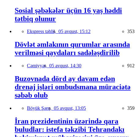
Sosial şəbəkələr üçün 16 yaş həddi
tətbiq olunur
Ekspress təhlil,
05 avqust, 15:12
353
Dövlət əmlakının qurumlar arasında
verilməsi qaydaları sadələşdirilib
Cəmiyyət,
05 avqust, 14:30
912
Buzovnada dörd ay davam edən
drenaj işləri ombudsmana müraciətə
səbəb olub
Böyük Şərq,
05 avqust, 13:05
359
İran prezidentinin üzərində qara
buludlar: istefa təkzibi Tehrandakı