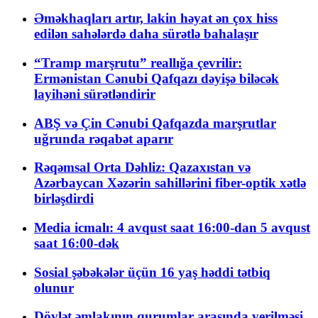
Əməkhaqları artır, lakin həyat ən çox hiss
edilən sahələrdə daha sürətlə bahalaşır
“Tramp marşrutu” reallığa çevrilir:
Ermənistan Cənubi Qafqazı dəyişə biləcək
layihəni sürətləndirir
ABŞ və Çin Cənubi Qafqazda marşrutlar
uğrunda rəqabət aparır
Rəqəmsal Orta Dəhliz: Qazaxıstan və
Azərbaycan Xəzərin sahillərini fiber-optik xətlə
birləşdirdi
Media icmalı: 4 avqust saat 16:00-dan 5 avqust
saat 16:00-dək
Sosial şəbəkələr üçün 16 yaş həddi tətbiq
olunur
Dövlət əmlakının qurumlar arasında verilməsi