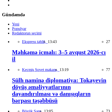
Gündəmdə
Yeni
Populyar
Redaktorun seçimi
Ekspress təhlil,
13:43
27
Məhkəmə icmalı: 3–5 avqust 2026-cı
il
Keçmiş Sovet məkanı,
13:19
77
Sülh naminə diplomatiya: Tokayevin
döyüş əməliyyatlarının
dayandırılması və danışıqların
bərpası təşəbbüsü
Böyük Şərq,
13:05
73