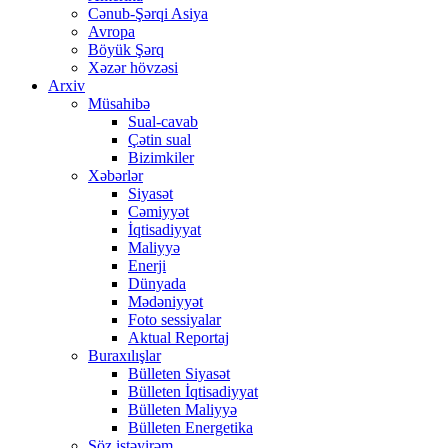
Cənub-Şərqi Asiya
Avropa
Böyük Şərq
Xəzər hövzəsi
Arxiv
Müsahibə
Sual-cavab
Çətin sual
Bizimkiler
Xəbərlər
Siyasət
Cəmiyyət
İqtisadiyyat
Maliyyə
Enerji
Dünyada
Mədəniyyət
Foto sessiyalar
Aktual Reportaj
Buraxılışlar
Bülleten Siyasət
Bülleten İqtisadiyyat
Bülleten Maliyyə
Bülleten Energetika
Söz istəyirəm