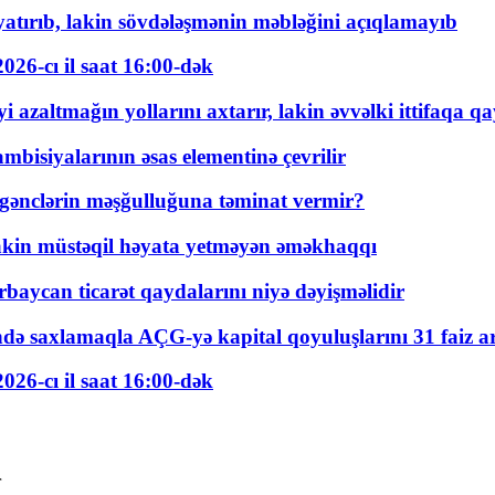
tırıb, lakin sövdələşmənin məbləğini açıqlamayıb
026-cı il saat 16:00-dək
 azaltmağın yollarını axtarır, lakin əvvəlki ittifaqa qa
bisiyalarının əsas elementinə çevrilir
 gənclərin məşğulluğuna təminat vermir?
kin müstəqil həyata yetməyən əməkhaqqı
rbaycan ticarət qaydalarını niyə dəyişməlidir
ində saxlamaqla AÇG-yə kapital qoyuluşlarını 31 faiz ar
026-cı il saat 16:00-dək
r