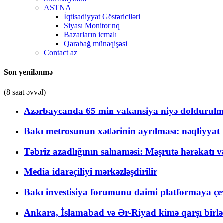
ASTNA
İqtisadiyyat Göstəriciləri
Siyası Monitorinq
Bazarların icmalı
Qarabağ münaqişəsi
Contact az
Son yenilənmə
(8 saat əvvəl)
Azərbaycanda 65 min vakansiya niyə doldurulm
Bakı metrosunun xətlərinin ayrılması: nəqliyya
Təbriz azadlığının salnaməsi: Məşrutə hərəkatı v
Media idarəçiliyi mərkəzləşdirilir
Bakı investisiya forumunu daimi platformaya çevi
Ankara, İslamabad və Ər-Riyad kimə qarşı birlə