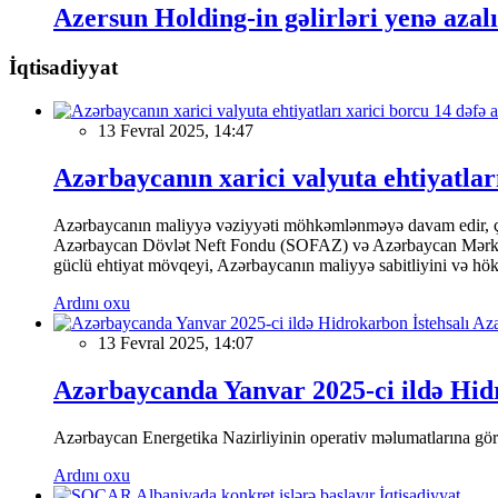
Azersun Holding-in gəlirləri yenə azal
İqtisadiyyat
13 Fevral 2025, 14:47
Azərbaycanın xarici valyuta ehtiyatları
Azərbaycanın maliyyə vəziyyəti möhkəmlənməyə davam edir, çünk
Azərbaycan Dövlət Neft Fondu (SOFAZ) və Azərbaycan Mərkəzi Ba
güclü ehtiyat mövqeyi, Azərbaycanın maliyyə sabitliyini və hökumə
Ardını oxu
13 Fevral 2025, 14:07
Azərbaycanda Yanvar 2025-ci ildə Hidr
Azərbaycan Energetika Nazirliyinin operativ məlumatlarına görə,
Ardını oxu
İqtisadiyyat