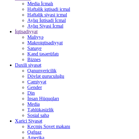
Media İcmalı
Həftəlik iqtisadi icmal
Həftəlik siyasi icmal
Aylıq İqtisadi İcmal
Aylıq Siyasi İcmal
İqtisadiyyat
Maliyyə
Makroiqtisadiyyat
Sənaye
Kənd təsərrüfatı
Biznes
Daxili siyasət
Qanunvericilik
Dövlət quruculuğu
Cəmiyyət
Gender
Din
İnsan Hüquqları
Media
Təhlükəsizlik
Sosial sahə
Xarici Siyasət
Keçmiş Sovet məkanı
Qafqaz
Amerika