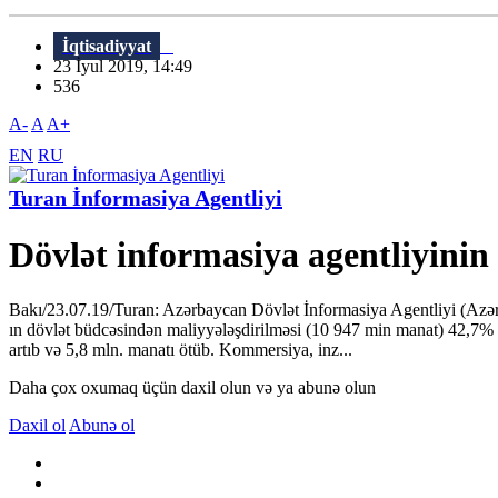
İqtisadiyyat
23 İyul 2019, 14:49
536
A-
A
A+
EN
RU
Turan İnformasiya Agentliyi
Dövlət informasiya agentliyinin
Bakı/23.07.19/Turan: Azərbaycan Dövlət İnformasiya Agentliyi (AzərT
ın dövlət büdcəsindən maliyyələşdirilməsi (10 947 min manat) 42,7% 
artıb və 5,8 mln. manatı ötüb. Kommersiya, inz...
Daha çox oxumaq üçün daxil olun və ya abunə olun
Daxil ol
Abunə ol