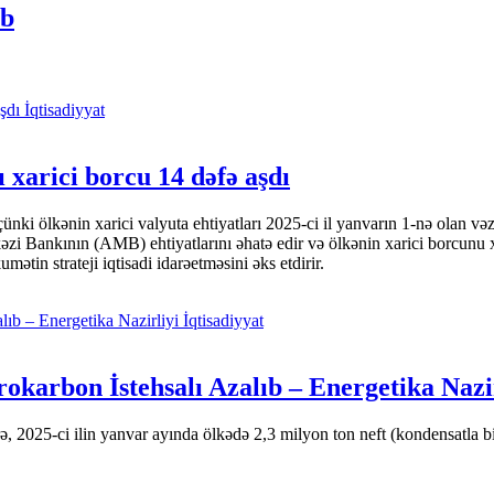
ıb
İqtisadiyyat
 xarici borcu 14 dəfə aşdı
i ölkənin xarici valyuta ehtiyatları 2025-ci il yanvarın 1-nə olan və
nkının (AMB) ehtiyatlarını əhatə edir və ölkənin xarici borcunu xeyli
tin strateji iqtisadi idarəetməsini əks etdirir.
İqtisadiyyat
okarbon İstehsalı Azalıb – Energetika Nazi
 2025-ci ilin yanvar ayında ölkədə 2,3 milyon ton neft (kondensatla bir