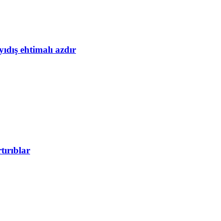
yıdış ehtimalı azdır
tırıblar