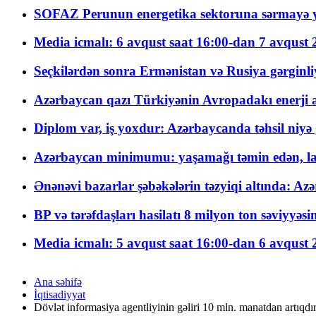
SOFAZ Perunun energetika sektoruna sərmayə ya
Media icmalı: 6 avqust saat 16:00-dan 7 avqust 2
Seçkilərdən sonra Ermənistan və Rusiya gərginliyi
Azərbaycan qazı Türkiyənin Avropadakı enerji am
Diplom var, iş yoxdur: Azərbaycanda təhsil niyə
Azərbaycan minimumu: yaşamağı təmin edən, la
Ənənəvi bazarlar şəbəkələrin təzyiqi altında: Azə
BP və tərəfdaşları hasilatı 8 milyon ton səviyyəs
Media icmalı: 5 avqust saat 16:00-dan 6 avqust 2
Ana səhifə
İqtisadiyyat
Dövlət informasiya agentliyinin gəliri 10 mln. manatdan artıqdı