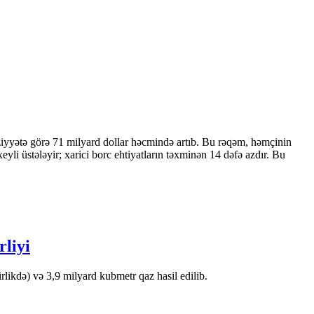
ziyyətə görə 71 milyard dollar həcmində artıb. Bu rəqəm, həmçinin
 üstələyir; xarici borc ehtiyatların təxminən 14 dəfə azdır. Bu
rliyi
likdə) və 3,9 milyard kubmetr qaz hasil edilib.