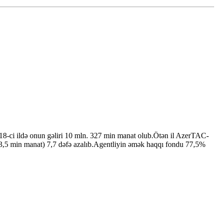
18-ci ildə onun gəliri 10 mln. 327 min manat olub.Ötən il AzerTAC-
63,5 min manat) 7,7 dəfə azalıb.Agentliyin əmək haqqı fondu 77,5%