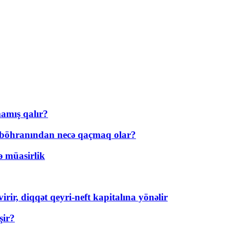
amış qalır?
t böhranından necə qaçmaq olar?
ə müasirlik
rir, diqqət qeyri-neft kapitalına yönəlir
şir?