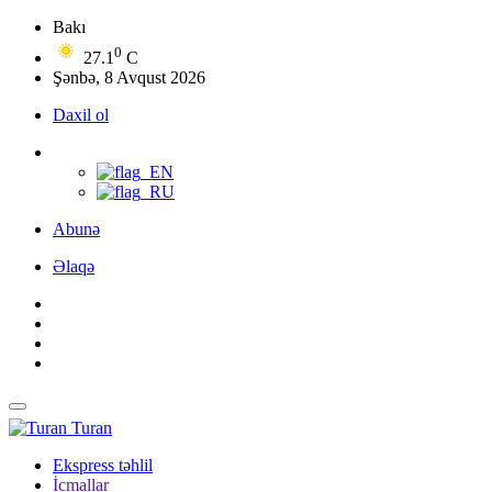
Bakı
0
27.1
C
Şənbə, 8 Avqust 2026
Daxil ol
Abunə
Əlaqə
Turan
Ekspress təhlil
İcmallar