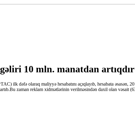
 gəliri 10 mln. manatdan artıqdır
AC) ilk dəfə olaraq maliyyə hesabatını açıqlayıb, hesabata əsasən, 20
artıb.Bu zaman reklam xidmətlərinin verilməsindən daxil olan vəsait (