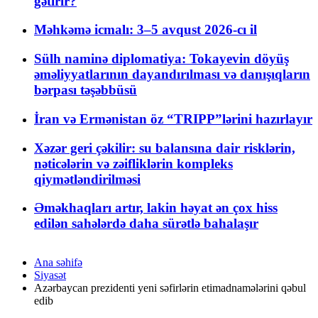
gətirir?
Məhkəmə icmalı: 3–5 avqust 2026-cı il
Sülh naminə diplomatiya: Tokayevin döyüş
əməliyyatlarının dayandırılması və danışıqların
bərpası təşəbbüsü
İran və Ermənistan öz “TRIPP”lərini hazırlayır
Xəzər geri çəkilir: su balansına dair risklərin,
nəticələrin və zəifliklərin kompleks
qiymətləndirilməsi
Əməkhaqları artır, lakin həyat ən çox hiss
edilən sahələrdə daha sürətlə bahalaşır
Ana səhifə
Siyasət
Azərbaycan prezidenti yeni səfirlərin etimadnamələrini qəbul
edib