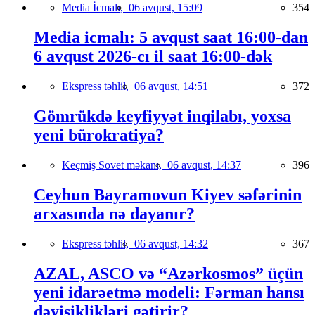
Media İcmalı,
06 avqust, 15:09
354
Media icmalı: 5 avqust saat 16:00-dan
6 avqust 2026-cı il saat 16:00-dək
Ekspress təhlil,
06 avqust, 14:51
372
Gömrükdə keyfiyyət inqilabı, yoxsa
yeni bürokratiya?
Keçmiş Sovet məkanı,
06 avqust, 14:37
396
Ceyhun Bayramovun Kiyev səfərinin
arxasında nə dayanır?
Ekspress təhlil,
06 avqust, 14:32
367
AZAL, ASCO və “Azərkosmos” üçün
yeni idarəetmə modeli: Fərman hansı
dəyişiklikləri gətirir?