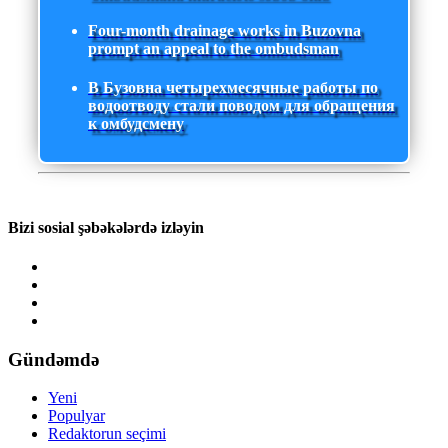
Four-month drainage works in Buzovna
prompt an appeal to the ombudsman
В Бузовна четырехмесячные работы по
водоотводу стали поводом для обращения
к омбудсмену
Bizi sosial şəbəkələrdə izləyin
Gündəmdə
Yeni
Populyar
Redaktorun seçimi