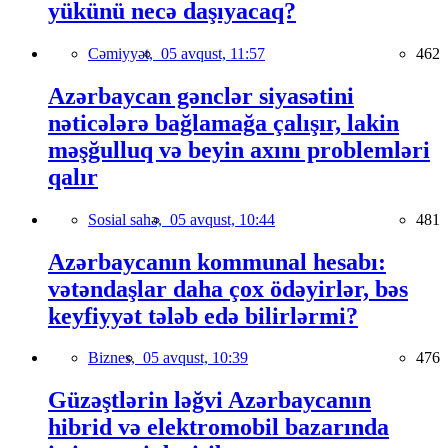
yükünü necə daşıyacaq?
Cəmiyyət,
05 avqust, 11:57
462
Azərbaycan gənclər siyasətini
nəticələrə bağlamağa çalışır, lakin
məşğulluq və beyin axını problemləri
qalır
Sosial sahə,
05 avqust, 10:44
481
Azərbaycanın kommunal hesabı:
vətəndaşlar daha çox ödəyirlər, bəs
keyfiyyət tələb edə bilirlərmi?
Biznes,
05 avqust, 10:39
476
Güzəştlərin ləğvi Azərbaycanın
hibrid və elektromobil bazarında