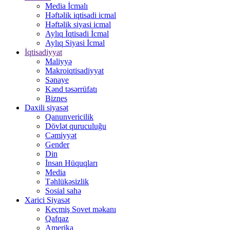
Media İcmalı
Həftəlik iqtisadi icmal
Həftəlik siyasi icmal
Aylıq İqtisadi İcmal
Aylıq Siyasi İcmal
İqtisadiyyat
Maliyyə
Makroiqtisadiyyat
Sənaye
Kənd təsərrüfatı
Biznes
Daxili siyasət
Qanunvericilik
Dövlət quruculuğu
Cəmiyyət
Gender
Din
İnsan Hüquqları
Media
Təhlükəsizlik
Sosial sahə
Xarici Siyasət
Keçmiş Sovet məkanı
Qafqaz
Amerika