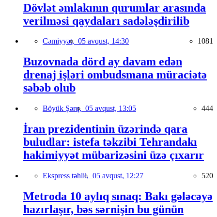
Dövlət əmlakının qurumlar arasında
verilməsi qaydaları sadələşdirilib
Cəmiyyət,
05 avqust, 14:30
1081
Buzovnada dörd ay davam edən
drenaj işləri ombudsmana müraciətə
səbəb olub
Böyük Şərq,
05 avqust, 13:05
444
İran prezidentinin üzərində qara
buludlar: istefa təkzibi Tehrandakı
hakimiyyət mübarizəsini üzə çıxarır
Ekspress təhlil,
05 avqust, 12:27
520
Metroda 10 aylıq sınaq: Bakı gələcəyə
hazırlaşır, bəs sərnişin bu günün