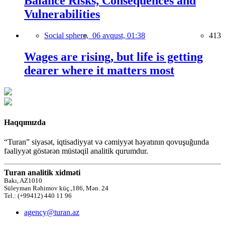
Balance Risks, Consequences and
Vulnerabilities
Social sphere,
06 avqust, 01:38
413
Wages are rising, but life is getting
dearer where it matters most
Haqqımızda
“Turan” siyasət, iqtisadiyyat və cəmiyyət həyatının qovuşuğunda
fəaliyyət göstərən müstəqil analitik qurumdur.
Turan analitik xidməti
Bakı, AZ1010
Süleyman Rəhimov küç.,186, Mən. 24
Tel.: (+99412) 440 11 96
agency@turan.az