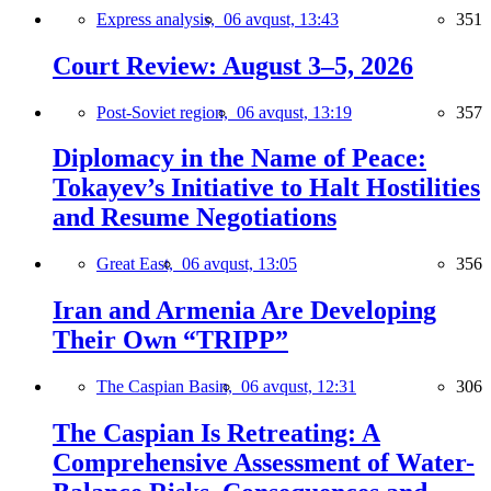
Express analysis,
06 avqust, 13:43
351
Court Review: August 3–5, 2026
Post-Soviet region,
06 avqust, 13:19
357
Diplomacy in the Name of Peace:
Tokayev’s Initiative to Halt Hostilities
and Resume Negotiations
Great East,
06 avqust, 13:05
356
Iran and Armenia Are Developing
Their Own “TRIPP”
The Caspian Basin,
06 avqust, 12:31
306
The Caspian Is Retreating: A
Comprehensive Assessment of Water-