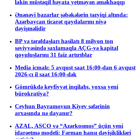
lakin müstəqil həyata yetməyən əməkhaqqı
Ənənəvi bazarlar şəbəkələrin təzyiqi altında:
Azərbaycan ticarət qaydalarını niyə
dəyişməlidir
BP və tərəfdaşları hasilatı 8 milyon ton
səviyyəsində saxlamaqla AÇG-yə kapital
qoyuluşlarını 31 faiz artırıblar
Media icmalı: 5 avqust saat 16:00-dan 6 avqust
2026-cı il saat 16:00-dək
Gömrükdə keyfiyyət inqilabı, yoxsa yeni
bürokratiya?
Ceyhun Bayramovun Kiyev səfərinin
arxasında nə dayanır?
AZAL, ASCO və “Azərkosmos” üçün yeni
idarəetmə modeli: Fərman hansı dəyişiklikləri