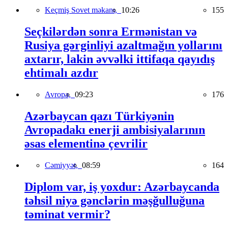
Keçmiş Sovet məkanı,
10:26
155
Seçkilərdən sonra Ermənistan və
Rusiya gərginliyi azaltmağın yollarını
axtarır, lakin əvvəlki ittifaqa qayıdış
ehtimalı azdır
Avropa,
09:23
176
Azərbaycan qazı Türkiyənin
Avropadakı enerji ambisiyalarının
əsas elementinə çevrilir
Cəmiyyət,
08:59
164
Diplom var, iş yoxdur: Azərbaycanda
təhsil niyə gənclərin məşğulluğuna
təminat vermir?