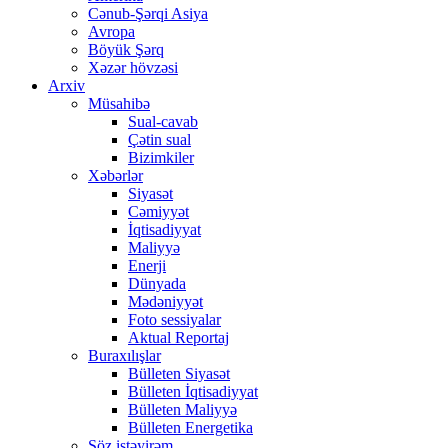
Cənub-Şərqi Asiya
Avropa
Böyük Şərq
Xəzər hövzəsi
Arxiv
Müsahibə
Sual-cavab
Çətin sual
Bizimkiler
Xəbərlər
Siyasət
Cəmiyyət
İqtisadiyyat
Maliyyə
Enerji
Dünyada
Mədəniyyət
Foto sessiyalar
Aktual Reportaj
Buraxılışlar
Bülleten Siyasət
Bülleten İqtisadiyyat
Bülleten Maliyyə
Bülleten Energetika
Söz istəyirəm