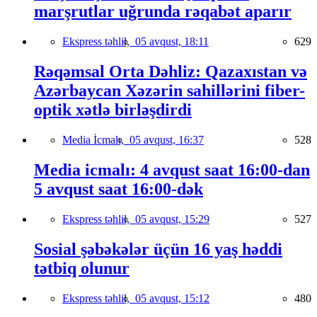
marşrutlar uğrunda rəqabət aparır
Ekspress təhlil,
05 avqust, 18:11
629
Rəqəmsal Orta Dəhliz: Qazaxıstan və
Azərbaycan Xəzərin sahillərini fiber-
optik xətlə birləşdirdi
Media İcmalı,
05 avqust, 16:37
528
Media icmalı: 4 avqust saat 16:00-dan
5 avqust saat 16:00-dək
Ekspress təhlil,
05 avqust, 15:29
527
Sosial şəbəkələr üçün 16 yaş həddi
tətbiq olunur
Ekspress təhlil,
05 avqust, 15:12
480