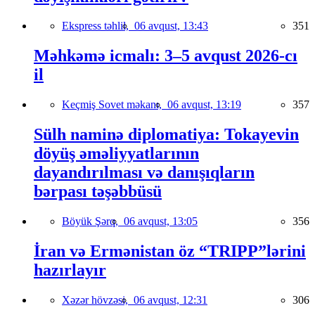
Ekspress təhlil,
06 avqust, 13:43
351
Məhkəmə icmalı: 3–5 avqust 2026-cı
il
Keçmiş Sovet məkanı,
06 avqust, 13:19
357
Sülh naminə diplomatiya: Tokayevin
döyüş əməliyyatlarının
dayandırılması və danışıqların
bərpası təşəbbüsü
Böyük Şərq,
06 avqust, 13:05
356
İran və Ermənistan öz “TRIPP”lərini
hazırlayır
Xəzər hövzəsi,
06 avqust, 12:31
306