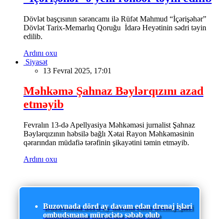
Dövlət başçısının sərəncamı ilə Rüfət Mahmud “İçərişəhər”
Dövlət Tarix-Memarlıq Qoruğu İdarə Heyətinin sədri təyin
edilib.
Ardını oxu
Siyasət
13 Fevral 2025, 17:01
Məhkəmə Şahnaz Bəylərqızını azad
etməyib
Fevralın 13-də Apellyasiya Məhkəməsi jurnalist Şahnaz
Bəylərqızının həbsilə bağlı Xətai Rayon Məhkəməsinin
qərarından müdafiə tərəfinin şikayətini təmin etməyib.
Ardını oxu
Buzovnada dörd ay davam edən drenaj işləri
ombudsmana müraciətə səbəb olub