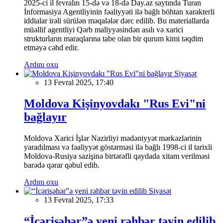
2025-ci il fevralın 15-də və 18-də Day.az saytında Turan
İnformasiya Agentliyinin fəaliyyəti ilə bağlı böhtan xarakterli
iddialar irəli sürülən məqalələr dərc edilib. Bu materiallarda
müəllif agentliyi Qərb maliyyəsindən asılı və xarici
strukturların maraqlarına tabe olan bir qurum kimi təqdim
etməyə cəhd edir.
Ardını oxu
Siyasət
13 Fevral 2025, 17:40
Moldova Kişinyovdakı "Rus Evi"ni
bağlayır
Moldova Xarici İşlər Nazirliyi mədəniyyət mərkəzlərinin
yaradılması və fəaliyyət göstərməsi ilə bağlı 1998-ci il tarixli
Moldova-Rusiya sazişinə birtərəfli qaydada xitam verilməsi
barədə qərar qəbul edib.
Ardını oxu
Siyasət
13 Fevral 2025, 17:33
“İçərişəhər”ə yeni rəhbər təyin edilib