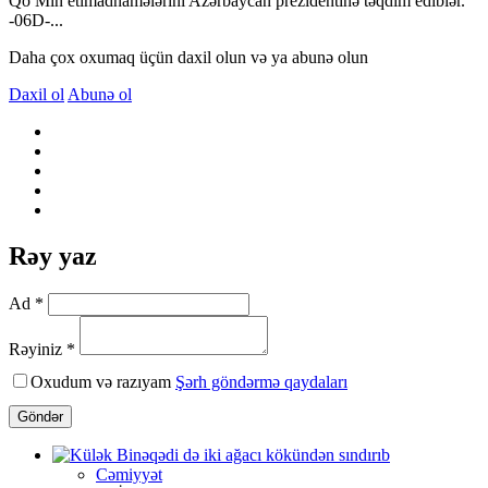
Qo Min etimadnamələrini Azərbaycan prezidentinə təqdim ediblər.
-06D-...
Daha çox oxumaq üçün daxil olun və ya abunə olun
Daxil ol
Abunə ol
Rəy yaz
Ad *
Rəyiniz *
Oxudum və razıyam
Şərh göndərmə qaydaları
Göndər
Cəmiyyət