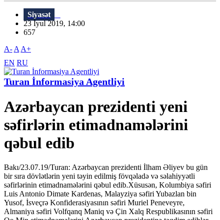
Siyasət
23 İyul 2019, 14:00
657
A-
A
A+
EN
RU
Turan İnformasiya Agentliyi
Azərbaycan prezidenti yeni
səfirlərin etimadnamələrini
qəbul edib
Bakı/23.07.19/Turan: Azərbaycan prezidenti İlham Əliyev bu gün
bir sıra dövlətlərin yeni təyin edilmiş fövqəladə və səlahiyyətli
səfirlərinin etimadnamələrini qəbul edib.Xüsusən, Kolumbiya səfiri
Luis Antonio Dimate Kardenas, Malayziya səfiri Yubazlan bin
Yusof, İsveçrə Konfiderasiyasının səfiri Muriel Peneveyre,
Almaniya səfiri Volfqanq Maniq və Çin Xalq Respublikasının səfiri