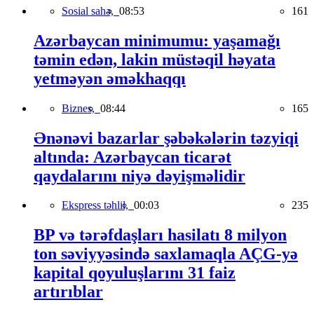
Sosial sahə,
08:53
161
Azərbaycan minimumu: yaşamağı
təmin edən, lakin müstəqil həyata
yetməyən əməkhaqqı
Biznes,
08:44
165
Ənənəvi bazarlar şəbəkələrin təzyiqi
altında: Azərbaycan ticarət
qaydalarını niyə dəyişməlidir
Ekspress təhlil,
00:03
235
BP və tərəfdaşları hasilatı 8 milyon
ton səviyyəsində saxlamaqla AÇG-yə
kapital qoyuluşlarını 31 faiz
artırıblar