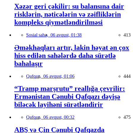
Xəzər geri çəkilir: su balansına dair
risklərin, nəticələrin və zəifliklərin
kompleks qiymətləndirilməsi
Sosial sahə,
06 avqust, 01:38
413
Əməkhaqları artır, lakin həyat ən çox
hiss edilən sahələrdə daha sürətlə
bahalaşır
Qafqaz,
06 avqust, 01:06
444
“Tramp marşrutu” reallığa çevrilir:
Ermənistan Cənubi Qafqazı dəyişə
biləcək layihəni sürətləndirir
Qafqaz,
06 avqust, 00:32
475
ABŞ və Çin Cənubi Qafqazda