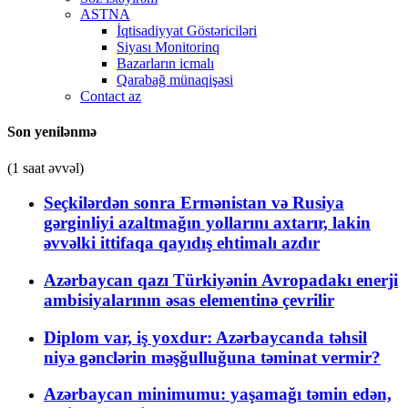
ASTNA
İqtisadiyyat Göstəriciləri
Siyası Monitorinq
Bazarların icmalı
Qarabağ münaqişəsi
Contact az
Son yenilənmə
(1 saat əvvəl)
Seçkilərdən sonra Ermənistan və Rusiya
gərginliyi azaltmağın yollarını axtarır, lakin
əvvəlki ittifaqa qayıdış ehtimalı azdır
Azərbaycan qazı Türkiyənin Avropadakı enerji
ambisiyalarının əsas elementinə çevrilir
Diplom var, iş yoxdur: Azərbaycanda təhsil
niyə gənclərin məşğulluğuna təminat vermir?
Azərbaycan minimumu: yaşamağı təmin edən,