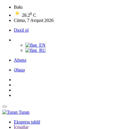
Bakı
0
28.2
C
Cümə, 7 Avqust 2026
Daxil ol
Abunə
Əlaqə
Turan
Ekspress təhlil
İcmallar