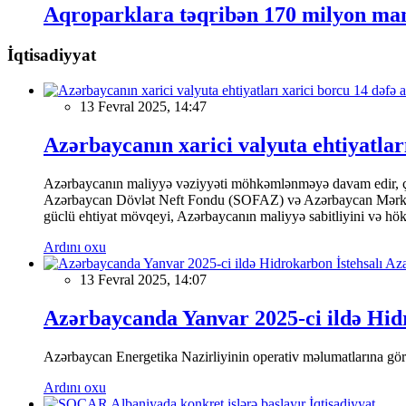
Aqroparklara təqribən 170 milyon mana
İqtisadiyyat
13 Fevral 2025, 14:47
Azərbaycanın xarici valyuta ehtiyatları
Azərbaycanın maliyyə vəziyyəti möhkəmlənməyə davam edir, çünk
Azərbaycan Dövlət Neft Fondu (SOFAZ) və Azərbaycan Mərkəzi Ba
güclü ehtiyat mövqeyi, Azərbaycanın maliyyə sabitliyini və hökumə
Ardını oxu
13 Fevral 2025, 14:07
Azərbaycanda Yanvar 2025-ci ildə Hidr
Azərbaycan Energetika Nazirliyinin operativ məlumatlarına görə,
Ardını oxu
İqtisadiyyat