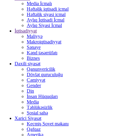
Media İcmalı
Həftəlik iqtisadi icmal
Həftəlik siyasi icmal
Aylıq İqtisadi İcmal
Aylıq Siyasi İcmal
İqtisadiyyat
Maliyyə
Makroiqtisadiyyat
Sənaye
Kənd təsərrüfatı
Biznes
Daxili siyasət
Qanunvericilik
Dövlət quruculuğu
Cəmiyyət
Gender
Din
İnsan Hüquqları
Media
Təhlükəsizlik
Sosial sahə
Xarici Siyasət
Keçmiş Sovet məkanı
Qafqaz
Amerika