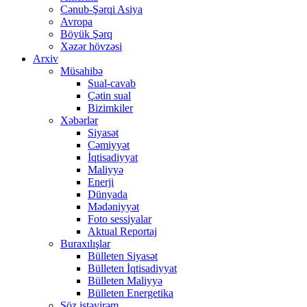
Cənub-Şərqi Asiya
Avropa
Böyük Şərq
Xəzər hövzəsi
Arxiv
Müsahibə
Sual-cavab
Çətin sual
Bizimkiler
Xəbərlər
Siyasət
Cəmiyyət
İqtisadiyyat
Maliyyə
Enerji
Dünyada
Mədəniyyət
Foto sessiyalar
Aktual Reportaj
Buraxılışlar
Bülleten Siyasət
Bülleten İqtisadiyyat
Bülleten Maliyyə
Bülleten Energetika
Söz istəyirəm