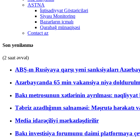
ASTNA
İqtisadiyyat Göstəriciləri
Siyası Monitorinq
Bazarların icmalı
Qarabağ münaqişəsi
Contact az
Son yenilənmə
(2 saat əvvəl)
ABŞ-ın Rusiyaya qarşı yeni sanksiyaları Azərba
Azərbaycanda 65 min vakansiya niyə doldurulm
Bakı metrosunun xətlərinin ayrılması: nəqliyya
Təbriz azadlığının salnaməsi: Məşrutə hərəkatı v
Media idarəçiliyi mərkəzləşdirilir
Bakı investisiya forumunu daimi platformaya çevi