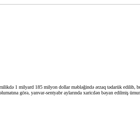
ilikdə 1 milyard 185 milyon dollar məbləğində ərzaq tədarük edilib, b
lumatına görə, yanvar-sentyabr aylarında xaricdən bəyan edilmiş ümum