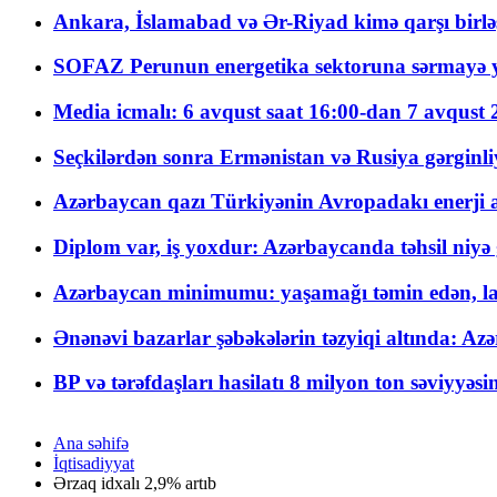
Ankara, İslamabad və Ər-Riyad kimə qarşı birlə
SOFAZ Perunun energetika sektoruna sərmayə ya
Media icmalı: 6 avqust saat 16:00-dan 7 avqust 2
Seçkilərdən sonra Ermənistan və Rusiya gərginliyi
Azərbaycan qazı Türkiyənin Avropadakı enerji am
Diplom var, iş yoxdur: Azərbaycanda təhsil niyə
Azərbaycan minimumu: yaşamağı təmin edən, la
Ənənəvi bazarlar şəbəkələrin təzyiqi altında: Azə
BP və tərəfdaşları hasilatı 8 milyon ton səviyyəs
Ana səhifə
İqtisadiyyat
Ərzaq idxalı 2,9% artıb