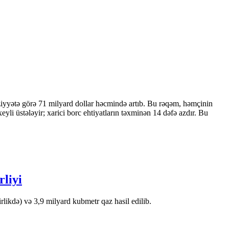
ziyyətə görə 71 milyard dollar həcmində artıb. Bu rəqəm, həmçinin
 üstələyir; xarici borc ehtiyatların təxminən 14 dəfə azdır. Bu
rliyi
likdə) və 3,9 milyard kubmetr qaz hasil edilib.