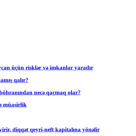
ycan üçün risklər və imkanlar yaradır
amış qalır?
t böhranından necə qaçmaq olar?
ə müasirlik
rir, diqqət qeyri-neft kapitalına yönəlir