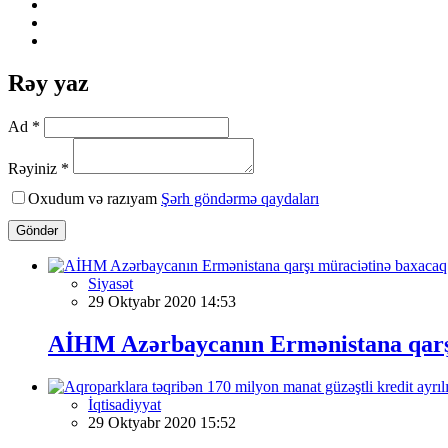
Rəy yaz
Ad *
Rəyiniz *
Oxudum və razıyam
Şərh göndərmə qaydaları
Göndər
Siyasət
29 Oktyabr 2020 14:53
AİHM Azərbaycanın Ermənistana qarş
İqtisadiyyat
29 Oktyabr 2020 15:52