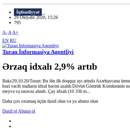
İqtisadiyyat
29 Oktyabr 2020, 15:26
795
A-
A
A+
EN
RU
Turan İnformasiya Agentliyi
Ərzaq idxalı 2,9% artıb
Bakı/29.10.20/Turan: Bu ilin ilk doqquz ayı ərində Azərbaycana ümum
bəzi vacib malların idxal həcmi azalıb.Dövlət Gömrük Komitəsinin mə
meyvə və tərəvəz alınıb. Çay idxalı (10 336 to...
Daha çox oxumaq üçün daxil olun və ya abunə olun
Daxil ol
Abunə ol