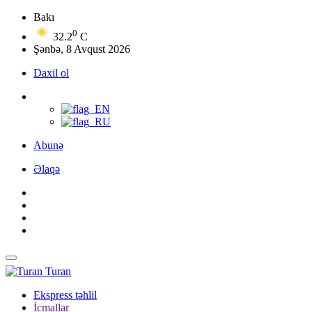
Bakı
0
32.2
C
Şənbə, 8 Avqust 2026
Daxil ol
Abunə
Əlaqə
Turan
Ekspress təhlil
İcmallar