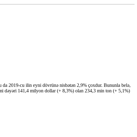
u da 2019-cu ilin eyni dövrünə nisbətən 2,9% çoxdur. Bununla belə,
i dəyəri 141,4 milyon dollar (+ 8,3%) olan 234,3 min ton (+ 5,1%)