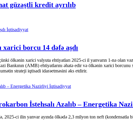
t güzəştli kredit ayrılıb
İqtisadiyyat
 xarici borcu 14 dəfə aşdı
i ölkənin xarici valyuta ehtiyatları 2025-ci il yanvarın 1-nə olan və
nkının (AMB) ehtiyatlarını əhatə edir və ölkənin xarici borcunu xeyli
tin strateji iqtisadi idarəetməsini əks etdirir.
İqtisadiyyat
okarbon İstehsalı Azalıb – Energetika Nazi
 2025-ci ilin yanvar ayında ölkədə 2,3 milyon ton neft (kondensatla bir