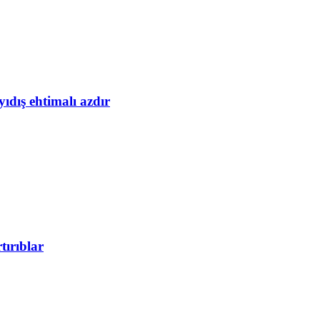
yıdış ehtimalı azdır
tırıblar