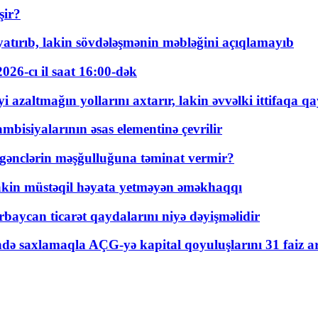
şir?
tırıb, lakin sövdələşmənin məbləğini açıqlamayıb
026-cı il saat 16:00-dək
 azaltmağın yollarını axtarır, lakin əvvəlki ittifaqa qa
bisiyalarının əsas elementinə çevrilir
 gənclərin məşğulluğuna təminat vermir?
kin müstəqil həyata yetməyən əməkhaqqı
rbaycan ticarət qaydalarını niyə dəyişməlidir
ində saxlamaqla AÇG-yə kapital qoyuluşlarını 31 faiz ar