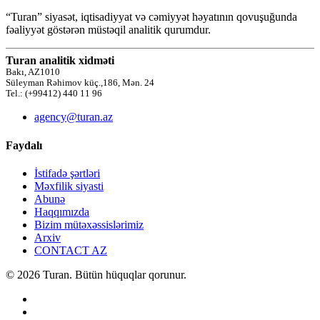
“Turan” siyasət, iqtisadiyyat və cəmiyyət həyatının qovuşuğunda
fəaliyyət göstərən müstəqil analitik qurumdur.
Turan analitik xidməti
Bakı, AZ1010
Süleyman Rəhimov küç.,186, Mən. 24
Tel.: (+99412) 440 11 96
agency@turan.az
Faydalı
İstifadə şərtləri
Məxfilik siyasti
Abunə
Haqqımızda
Bizim mütəxəssislərimiz
Arxiv
CONTACT AZ
© 2026 Turan. Bütün hüquqlar qorunur.