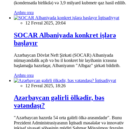
(kondensatla birlikdə) və 3,9 milyard kubmetr qaz hasil edilib.
Ardını oxu
İqtisadiyyat
12 Fevral 2025, 20:04
SOCAR Albaniyada konkret işlərə
başlayır
Azərbaycan Dövlət Neft Şirkəti (SOCAR) Albaniyada
nümayəndəlik açıb və bu il konkret bir layihənin icrasına
başlamağa hazırlaşır, Albaniyanın "Albgaz" şirkəti bildirib.
Ardını oxu
İqtisadiyyat
12 Fevral 2025, 18:26
Azərbaycan gəlirli ölkədir, bəs
vətəndaşı?
"Azərbaycan hazırda 54 orta gəlirli ölkə arasındadır". Bunu
Prezident Administrasiyasının İqtisadi məsələlər və innovativ
inkişaf siyasəti şöbəsinin müdiri Şahmar Mövsümov fevralın