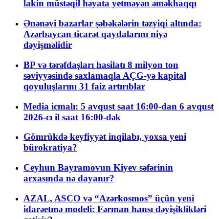
lakin müstəqil həyata yetməyən əməkhaqqı
Ənənəvi bazarlar şəbəkələrin təzyiqi altında:
Azərbaycan ticarət qaydalarını niyə
dəyişməlidir
BP və tərəfdaşları hasilatı 8 milyon ton
səviyyəsində saxlamaqla AÇG-yə kapital
qoyuluşlarını 31 faiz artırıblar
Media icmalı: 5 avqust saat 16:00-dan 6 avqust
2026-cı il saat 16:00-dək
Gömrükdə keyfiyyət inqilabı, yoxsa yeni
bürokratiya?
Ceyhun Bayramovun Kiyev səfərinin
arxasında nə dayanır?
AZAL, ASCO və “Azərkosmos” üçün yeni
idarəetmə modeli: Fərman hansı dəyişiklikləri