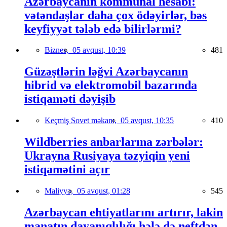
Azərbaycanın kommunal hesabı:
vətəndaşlar daha çox ödəyirlər, bəs
keyfiyyət tələb edə bilirlərmi?
Biznes,
05 avqust, 10:39
481
Güzəştlərin ləğvi Azərbaycanın
hibrid və elektromobil bazarında
istiqaməti dəyişib
Keçmiş Sovet məkanı,
05 avqust, 10:35
410
Wildberries anbarlarına zərbələr:
Ukrayna Rusiyaya təzyiqin yeni
istiqamətini açır
Maliyyə,
05 avqust, 01:28
545
Azərbaycan ehtiyatlarını artırır, lakin
manatın dayanıqlılığı hələ də neftdən