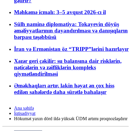
gətirir?
Məhkəmə icmalı: 3–5 avqust 2026-cı il
Sülh naminə diplomatiya: Tokayevin döyüş
əməliyyatlarının dayandırılması və danışıqların
bərpası təşəbbüsü
İran və Ermənistan öz “TRIPP”lərini hazırlayır
Xəzər geri çəkilir: su balansına dair risklərin,
nəticələrin və zəifliklərin kompleks
qiymətləndirilməsi
Əməkhaqları artır, lakin həyat ən çox hiss
edilən sahələrdə daha sürətlə bahalaşır
Ana səhifə
İqtisadiyyat
Hökumət yaxın dörd ildə yüksək ÜDM artımı proqnozlaşdırır