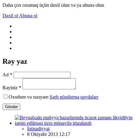
Daha çox oxumaq üçün daxil olun və ya abunə olun
Daxil ol
Abunə ol
Rəy yaz
Ad *
Rəyiniz *
Oxudum və razıyam
Şərh göndərmə qaydaları
Göndər
İqtisadiyyat
8 Oktyabr 2013 12:17