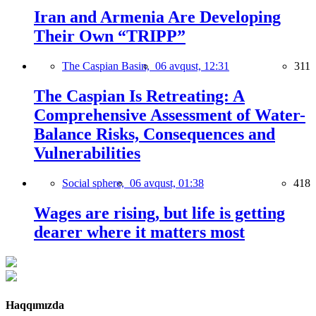
Iran and Armenia Are Developing
Their Own “TRIPP”
The Caspian Basin,
06 avqust, 12:31
311
The Caspian Is Retreating: A
Comprehensive Assessment of Water-
Balance Risks, Consequences and
Vulnerabilities
Social sphere,
06 avqust, 01:38
418
Wages are rising, but life is getting
dearer where it matters most
Haqqımızda