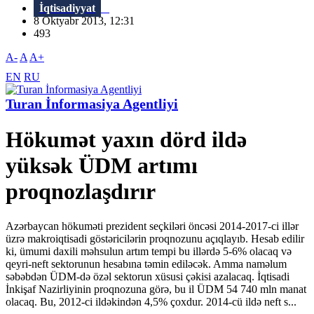
İqtisadiyyat
8 Oktyabr 2013, 12:31
493
A-
A
A+
EN
RU
Turan İnformasiya Agentliyi
Hökumət yaxın dörd ildə
yüksək ÜDM artımı
proqnozlaşdırır
Azərbaycan hökuməti prezident seçkiləri öncəsi 2014-2017-ci illər
üzrə makroiqtisadi göstəricilərin proqnozunu açıqlayıb. Hesab edilir
ki, ümumi daxili məhsulun artım tempi bu illərdə 5-6% olacaq və
qeyri-neft sektorunun hesabına təmin ediləcək. Amma naməlum
səbəbdən ÜDM-də özəl sektorun xüsusi çəkisi azalacaq. İqtisadi
İnkişaf Nazirliyinin proqnozuna görə, bu il ÜDM 54 740 mln manat
olacaq. Bu, 2012-ci ildəkindən 4,5% çoxdur. 2014-cü ildə neft s...