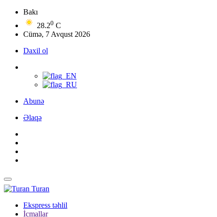
Bakı
0
28.2
C
Cümə, 7 Avqust 2026
Daxil ol
Abunə
Əlaqə
Turan
Ekspress təhlil
İcmallar