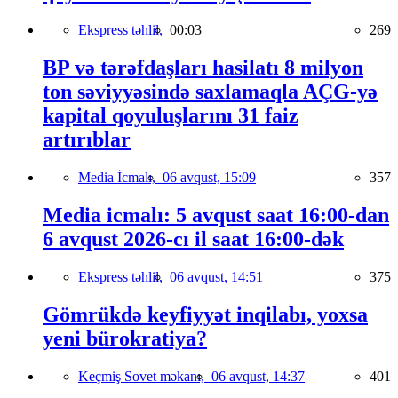
Ekspress təhlil,
00:03
269
BP və tərəfdaşları hasilatı 8 milyon
ton səviyyəsində saxlamaqla AÇG-yə
kapital qoyuluşlarını 31 faiz
artırıblar
Media İcmalı,
06 avqust, 15:09
357
Media icmalı: 5 avqust saat 16:00-dan
6 avqust 2026-cı il saat 16:00-dək
Ekspress təhlil,
06 avqust, 14:51
375
Gömrükdə keyfiyyət inqilabı, yoxsa
yeni bürokratiya?
Keçmiş Sovet məkanı,
06 avqust, 14:37
401