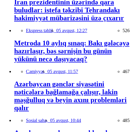
İran prezidentinin üzərində qara
buludlar: istefa təkzibi Tehrandakı
hakimiyyət mübarizəsini üzə çıxarır
Ekspress təhlil,
05 avqust, 12:27
526
Metroda 10 aylıq sınaq: Bakı gələcəyə
hazırlaşır, bəs sərnişin bu günün
yükünü necə daşıyacaq?
Cəmiyyət,
05 avqust, 11:57
467
Azərbaycan gənclər siyasətini
nəticələrə bağlamağa çalışır, lakin
məşğulluq və beyin axını problemləri
qalır
Sosial sahə,
05 avqust, 10:44
485