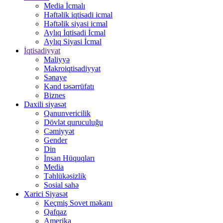
Media İcmalı
Həftəlik iqtisadi icmal
Həftəlik siyasi icmal
Aylıq İqtisadi İcmal
Aylıq Siyasi İcmal
İqtisadiyyat
Maliyyə
Makroiqtisadiyyat
Sənaye
Kənd təsərrüfatı
Biznes
Daxili siyasət
Qanunvericilik
Dövlət quruculuğu
Cəmiyyət
Gender
Din
İnsan Hüquqları
Media
Təhlükəsizlik
Sosial sahə
Xarici Siyasət
Keçmiş Sovet məkanı
Qafqaz
Amerika