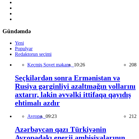
Gündəmdə
Yeni
Populyar
Redaktorun seçimi
Keçmiş Sovet məkanı,
10:26
208
Seçkilərdən sonra Ermənistan və
Rusiya gərginliyi azaltmağın yollarını
axtarır, lakin əvvəlki ittifaqa qayıdış
ehtimalı azdır
Avropa,
09:23
212
Azərbaycan qazı Türkiyənin
Avropadakı enerji ambisiyalarının