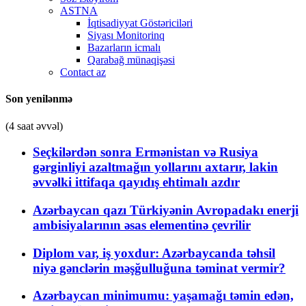
ASTNA
İqtisadiyyat Göstəriciləri
Siyası Monitorinq
Bazarların icmalı
Qarabağ münaqişəsi
Contact az
Son yenilənmə
(4 saat əvvəl)
Seçkilərdən sonra Ermənistan və Rusiya
gərginliyi azaltmağın yollarını axtarır, lakin
əvvəlki ittifaqa qayıdış ehtimalı azdır
Azərbaycan qazı Türkiyənin Avropadakı enerji
ambisiyalarının əsas elementinə çevrilir
Diplom var, iş yoxdur: Azərbaycanda təhsil
niyə gənclərin məşğulluğuna təminat vermir?
Azərbaycan minimumu: yaşamağı təmin edən,