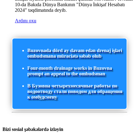
10-da Bakıda Dünya Bankının "Dünya İnkişaf Hesabatı
2024" təqdimatında deyib.
Ardını oxu
Buzovnada dörd ay davam edən drenaj işləri
ombudsmana müraciətə səbəb olub
Four-month drainage works in Buzovna
prompt an appeal to the ombudsman
В Бузовна четырехмесячные работы по
водоотводу стали поводом для обращения
к омбудсмену
Bizi sosial şəbəkələrdə izləyin