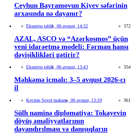
Ceyhun Bayramovun Kiyev səfərinin
arxasında nə dayanır?
Ekspress təhlil,
06 avqust, 14:32
372
AZAL, ASCO və “Azərkosmos” üçün
yeni idarəetmə modeli: Fərman hansı
dəyişiklikləri gətirir?
Ekspress təhlil,
06 avqust, 13:43
354
Məhkəmə icmalı: 3–5 avqust 2026-cı
il
Keçmiş Sovet məkanı,
06 avqust, 13:19
361
Sülh naminə diplomatiya: Tokayevin
döyüş əməliyyatlarının
dayandırılması və danışıqların