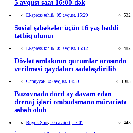
5 avqust saat 16:00-dək
Ekspress təhlil,
05 avqust, 15:29
532
Sosial şəbəkələr üçün 16 yaş həddi
tətbiq olunur
Ekspress təhlil,
05 avqust, 15:12
482
Dövlət əmlakının qurumlar arasında
verilməsi qaydaları sadələşdirilib
Cəmiyyət,
05 avqust, 14:30
1083
Buzovnada dörd ay davam edən
drenaj işləri ombudsmana müraciətə
səbəb olub
Böyük Şərq,
05 avqust, 13:05
448