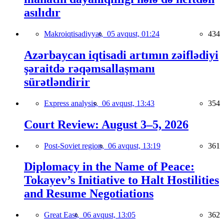
asılıdır
Makroiqtisadiyyat,
05 avqust, 01:24
434
Azərbaycan iqtisadi artımın zəiflədiyi
şəraitdə rəqəmsallaşmanı
sürətləndirir
Express analysis,
06 avqust, 13:43
354
Court Review: August 3–5, 2026
Post-Soviet region,
06 avqust, 13:19
361
Diplomacy in the Name of Peace:
Tokayev’s Initiative to Halt Hostilities
and Resume Negotiations
Great East,
06 avqust, 13:05
362