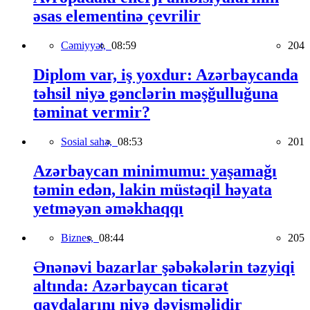
əsas elementinə çevrilir
Cəmiyyət,
08:59
204
Diplom var, iş yoxdur: Azərbaycanda
təhsil niyə gənclərin məşğulluğuna
təminat vermir?
Sosial sahə,
08:53
201
Azərbaycan minimumu: yaşamağı
təmin edən, lakin müstəqil həyata
yetməyən əməkhaqqı
Biznes,
08:44
205
Ənənəvi bazarlar şəbəkələrin təzyiqi
altında: Azərbaycan ticarət
qaydalarını niyə dəyişməlidir