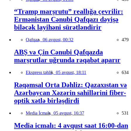
“Tramp marşrutu” reallığa çevrilir:
Ermənistan Cənubi Qafqazı dəyişə
biləcək layihəni sürətləndirir
Qafqaz,
06 avqust, 00:32
479
ABŞ və Çin Cənubi Qafqazda
marşrutlar uğrunda rəqabət aparır
Ekspress təhlil,
05 avqust, 18:11
634
Rəqəmsal Orta Dəhliz: Qazaxıstan və
Azərbaycan Xəzərin sahillərini fiber-
optik xətlə birləşdirdi
Media İcmalı,
05 avqust, 16:37
531
Media icmalı: 4 avqust saat 16:00-dan