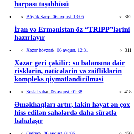
bərpası təşəbbüsü
Böyük Şərq,
06 avqust, 13:05
362
İran və Ermənistan öz “TRIPP”lərini
hazırlayır
Xəzər hövzəsi,
06 avqust, 12:31
311
Xəzər geri çəkilir: su balansına dair
risklərin, nəticələrin və zəifliklərin
kompleks qiymətləndirilməsi
Sosial sahə,
06 avqust, 01:38
418
Əməkhaqları artır, lakin həyat ən çox
hiss edilən sahələrdə daha sürətlə
bahalaşır
Qafqaz,
06 avqust, 01:06
450