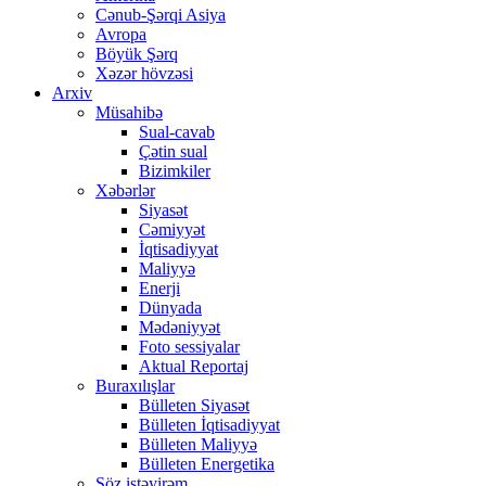
Cənub-Şərqi Asiya
Avropa
Böyük Şərq
Xəzər hövzəsi
Arxiv
Müsahibə
Sual-cavab
Çətin sual
Bizimkiler
Xəbərlər
Siyasət
Cəmiyyət
İqtisadiyyat
Maliyyə
Enerji
Dünyada
Mədəniyyət
Foto sessiyalar
Aktual Reportaj
Buraxılışlar
Bülleten Siyasət
Bülleten İqtisadiyyat
Bülleten Maliyyə
Bülleten Energetika
Söz istəyirəm