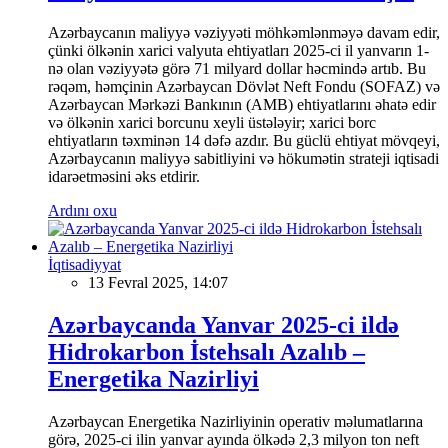
Azərbaycanın maliyyə vəziyyəti möhkəmlənməyə davam edir,
çünki ölkənin xarici valyuta ehtiyatları 2025-ci il yanvarın 1-
nə olan vəziyyətə görə 71 milyard dollar həcmində artıb. Bu
rəqəm, həmçinin Azərbaycan Dövlət Neft Fondu (SOFAZ) və
Azərbaycan Mərkəzi Bankının (AMB) ehtiyatlarını əhatə edir
və ölkənin xarici borcunu xeyli üstələyir; xarici borc
ehtiyatların təxminən 14 dəfə azdır. Bu güclü ehtiyat mövqeyi,
Azərbaycanın maliyyə sabitliyini və hökumətin strateji iqtisadi
idarəetməsini əks etdirir.
Ardını oxu
İqtisadiyyat
13 Fevral 2025, 14:07
Azərbaycanda Yanvar 2025-ci ildə
Hidrokarbon İstehsalı Azalıb –
Energetika Nazirliyi
Azərbaycan Energetika Nazirliyinin operativ məlumatlarına
görə, 2025-ci ilin yanvar ayında ölkədə 2,3 milyon ton neft