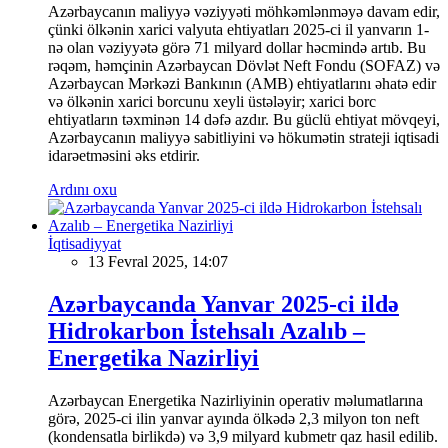
Azərbaycanın maliyyə vəziyyəti möhkəmlənməyə davam edir,
çünki ölkənin xarici valyuta ehtiyatları 2025-ci il yanvarın 1-
nə olan vəziyyətə görə 71 milyard dollar həcmində artıb. Bu
rəqəm, həmçinin Azərbaycan Dövlət Neft Fondu (SOFAZ) və
Azərbaycan Mərkəzi Bankının (AMB) ehtiyatlarını əhatə edir
və ölkənin xarici borcunu xeyli üstələyir; xarici borc
ehtiyatların təxminən 14 dəfə azdır. Bu güclü ehtiyat mövqeyi,
Azərbaycanın maliyyə sabitliyini və hökumətin strateji iqtisadi
idarəetməsini əks etdirir.
Ardını oxu
İqtisadiyyat
13 Fevral 2025, 14:07
Azərbaycanda Yanvar 2025-ci ildə
Hidrokarbon İstehsalı Azalıb –
Energetika Nazirliyi
Azərbaycan Energetika Nazirliyinin operativ məlumatlarına
görə, 2025-ci ilin yanvar ayında ölkədə 2,3 milyon ton neft
(kondensatla birlikdə) və 3,9 milyard kubmetr qaz hasil edilib.