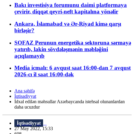
Bakı investisiya forumunu daimi platformaya
çevirir, diqqət qeyri-neft kapitalına yönəlir
Ankara, İslamabad və Ər-Riyad kimə qarşı
birləşir?
SOFAZ Perunun energetika sektoruna sərmayə
yatırıb, lakin sövdələşmənin məbləğini
açıqlamayıb
Media icmalı: 6 avqust saat 16:00-dan 7 avqust
2026-cı il saat 16:00-dək
Ana səhifə
İqtisadiyyat
İdxal edilən məhsullar Azərbaycanda istehsal olunanlardan
daha ucuzdur
İqtisadiyyat
27 May 2022, 15:33
608