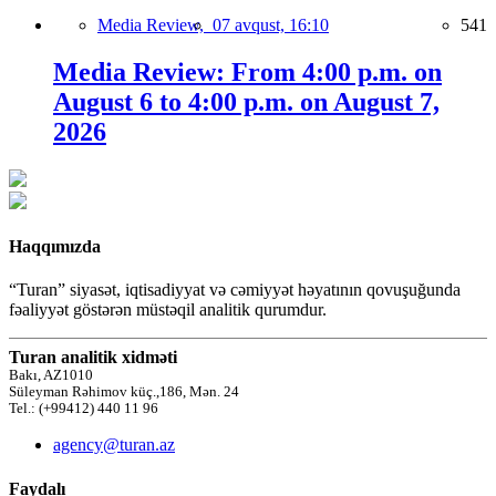
Media Review,
07 avqust, 16:10
541
Media Review: From 4:00 p.m. on
August 6 to 4:00 p.m. on August 7,
2026
Haqqımızda
“Turan” siyasət, iqtisadiyyat və cəmiyyət həyatının qovuşuğunda
fəaliyyət göstərən müstəqil analitik qurumdur.
Turan analitik xidməti
Bakı, AZ1010
Süleyman Rəhimov küç.,186, Mən. 24
Tel.: (+99412) 440 11 96
agency@turan.az
Faydalı