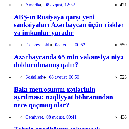
Amerika,
08 avqust, 12:32
471
ABŞ-ın Rusiyaya qarşı yeni
sanksiyaları Azərbaycan üçün risklər
və imkanlar yaradır
Ekspress təhlil,
08 avqust, 00:52
550
Azərbaycanda 65 min vakansiya niyə
doldurulmamış qalır?
Sosial sahə,
08 avqust, 00:50
523
Bakı metrosunun xətlərinin
ayrılması: nəqliyyat böhranından
necə qaçmaq olar?
Cəmiyyət,
08 avqust, 00:41
438