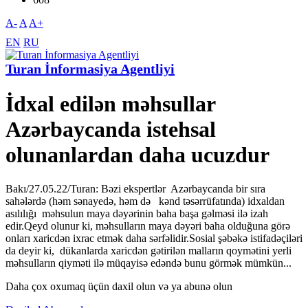
A-
A
A+
EN
RU
Turan İnformasiya Agentliyi
İdxal edilən məhsullar
Azərbaycanda istehsal
olunanlardan daha ucuzdur
Bakı/27.05.22/Turan: Bəzi ekspertlər Azərbaycanda bir sıra
sahələrdə (həm sənayedə, həm də kənd təsərrüfatında) idxaldan
asılılığı məhsulun maya dəyərinin baha başa gəlməsi ilə izah
edir.Qeyd olunur ki, məhsulların maya dəyəri baha olduğuna görə
onları xaricdən ixrac etmək daha sərfəlidir.Sosial şəbəkə istifadəçiləri
da deyir ki, dükanlarda xaricdən gətirilən malların qoymətini yerli
məhsulların qiyməti ilə müqayisə edəndə bunu görmək mümkün...
Daha çox oxumaq üçün daxil olun və ya abunə olun