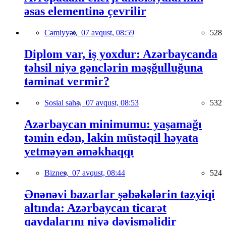
əsas elementinə çevrilir
Cəmiyyət,
07 avqust, 08:59
528
Diplom var, iş yoxdur: Azərbaycanda
təhsil niyə gənclərin məşğulluğuna
təminat vermir?
Sosial sahə,
07 avqust, 08:53
532
Azərbaycan minimumu: yaşamağı
təmin edən, lakin müstəqil həyata
yetməyən əməkhaqqı
Biznes,
07 avqust, 08:44
524
Ənənəvi bazarlar şəbəkələrin təzyiqi
altında: Azərbaycan ticarət
qaydalarını niyə dəyişməlidir