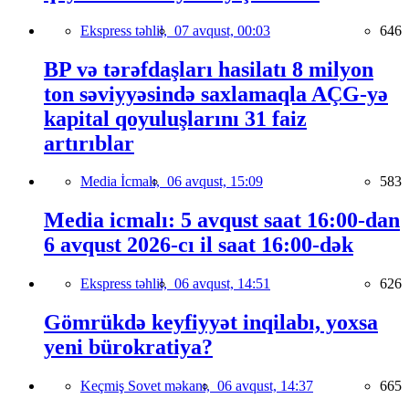
Ekspress təhlil,
07 avqust, 00:03
646
BP və tərəfdaşları hasilatı 8 milyon
ton səviyyəsində saxlamaqla AÇG-yə
kapital qoyuluşlarını 31 faiz
artırıblar
Media İcmalı,
06 avqust, 15:09
583
Media icmalı: 5 avqust saat 16:00-dan
6 avqust 2026-cı il saat 16:00-dək
Ekspress təhlil,
06 avqust, 14:51
626
Gömrükdə keyfiyyət inqilabı, yoxsa
yeni bürokratiya?
Keçmiş Sovet məkanı,
06 avqust, 14:37
665