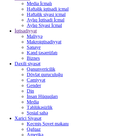
Media İcmalı
Həftəlik iqtisadi icmal
Həftəlik siyasi icmal
Aylıq İqtisadi İcmal
Aylıq Siyasi İcmal
İqtisadiyyat
Maliyyə
Makroiqtisadiyyat
Sənaye
Kənd təsərrüfatı
Biznes
Daxili siyasət
Qanunvericilik
Dövlət quruculuğu
Cəmiyyət
Gender
Din
İnsan Hüquqları
Media
Təhlükəsizlik
Sosial sahə
Xarici Siyasət
Keçmiş Sovet məkanı
Qafqaz
Amerika