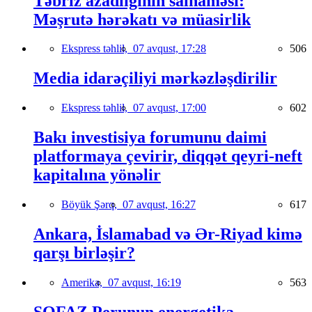
Təbriz azadlığının salnaməsi:
Məşrutə hərəkatı və müasirlik
Ekspress təhlil,
07 avqust, 17:28
506
Media idarəçiliyi mərkəzləşdirilir
Ekspress təhlil,
07 avqust, 17:00
602
Bakı investisiya forumunu daimi
platformaya çevirir, diqqət qeyri-neft
kapitalına yönəlir
Böyük Şərq,
07 avqust, 16:27
617
Ankara, İslamabad və Ər-Riyad kimə
qarşı birləşir?
Amerika,
07 avqust, 16:19
563
SOFAZ Perunun energetika