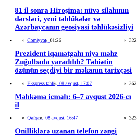
81 il sonra Hiroşima: nüvə silahının
dərsləri, yeni təhlükələr və
Azərbaycanın geosiyasi təhlükəsizliyi
Cəmiyyət,
01:26
322
Prezident iqamətgahı niyə məhz
Zuğulbada yaradılıb? Təbiətin
özünün seçdiyi bir məkanın tarixçəsi
Ekspress təhlil,
08 avqust, 17:07
362
Məhkəmə icmalı: 6–7 avqust 2026-cı
il
Qafqaz,
08 avqust, 16:47
323
Onilliklərə uzanan telefon zəngi