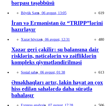
bərpası təşəbbüsü
Böyük Şərq,
06 avqust, 13:05
619
İran və Ermənistan öz “TRIPP”lərini
hazırlayır
Xəzər hövzəsi,
06 avqust, 12:31
480
Xəzər geri çəkilir: su balansına dair
risklərin, nəticələrin və zəifliklərin
kompleks qiymətləndirilməsi
Sosial sahə,
06 avqust, 01:38
613
Əməkhaqları artır, lakin həyat ən çox
hiss edilən sahələrdə daha sürətlə
bahalaşır
Express analysis,
07 avqust, 17:28
506