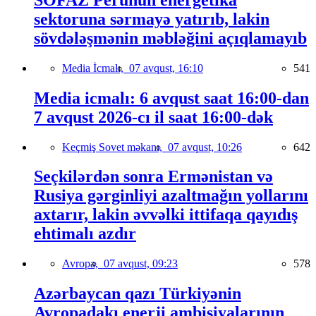
sektoruna sərmayə yatırıb, lakin
sövdələşmənin məbləğini açıqlamayıb
Media İcmalı,
07 avqust, 16:10
541
Media icmalı: 6 avqust saat 16:00-dan
7 avqust 2026-cı il saat 16:00-dək
Keçmiş Sovet məkanı,
07 avqust, 10:26
642
Seçkilərdən sonra Ermənistan və
Rusiya gərginliyi azaltmağın yollarını
axtarır, lakin əvvəlki ittifaqa qayıdış
ehtimalı azdır
Avropa,
07 avqust, 09:23
578
Azərbaycan qazı Türkiyənin
Avropadakı enerji ambisiyalarının