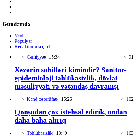
Gündəmdə
Yeni
Populyar
Redaktorun seçimi
Cəmiyyət,
15:34
91
Xəzərin sahilləri kimindir? Sanitar-
epidemioloji təhlükəsizlik, dövlət
məsuliyyəti və vətəndaş davranışı
Kənd təsərrüfatı,
15:26
102
Qonşudan çox istehsal edirik, ondan
daha baha alırıq
Təhlükəsizlik,
13:40
163