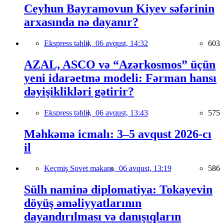
Ceyhun Bayramovun Kiyev səfərinin
arxasında nə dayanır?
Ekspress təhlil,
06 avqust, 14:32
603
AZAL, ASCO və “Azərkosmos” üçün
yeni idarəetmə modeli: Fərman hansı
dəyişiklikləri gətirir?
Ekspress təhlil,
06 avqust, 13:43
575
Məhkəmə icmalı: 3–5 avqust 2026-cı
il
Keçmiş Sovet məkanı,
06 avqust, 13:19
586
Sülh naminə diplomatiya: Tokayevin
döyüş əməliyyatlarının
dayandırılması və danışıqların