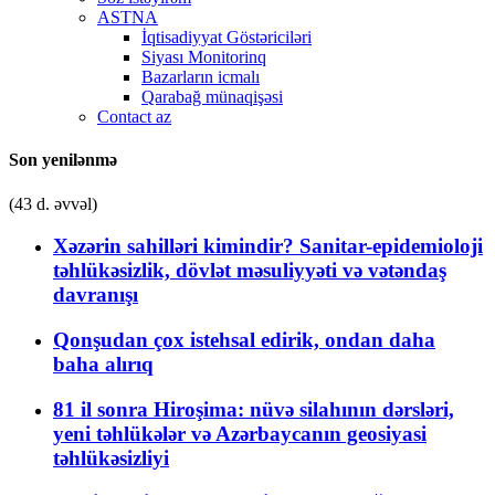
ASTNA
İqtisadiyyat Göstəriciləri
Siyası Monitorinq
Bazarların icmalı
Qarabağ münaqişəsi
Contact az
Son yenilənmə
(43 d. əvvəl)
Xəzərin sahilləri kimindir? Sanitar-epidemioloji
təhlükəsizlik, dövlət məsuliyyəti və vətəndaş
davranışı
Qonşudan çox istehsal edirik, ondan daha
baha alırıq
81 il sonra Hiroşima: nüvə silahının dərsləri,
yeni təhlükələr və Azərbaycanın geosiyasi
təhlükəsizliyi