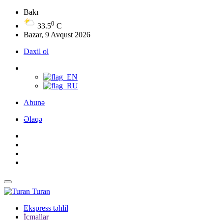
Bakı
0
33.5
C
Bazar, 9 Avqust 2026
Daxil ol
Abunə
Əlaqə
Turan
Ekspress təhlil
İcmallar