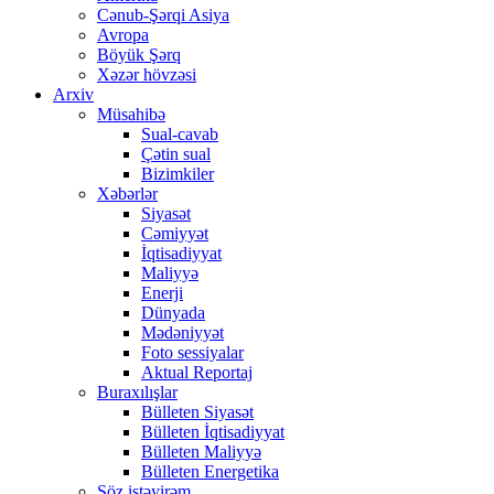
Cənub-Şərqi Asiya
Avropa
Böyük Şərq
Xəzər hövzəsi
Arxiv
Müsahibə
Sual-cavab
Çətin sual
Bizimkiler
Xəbərlər
Siyasət
Cəmiyyət
İqtisadiyyat
Maliyyə
Enerji
Dünyada
Mədəniyyət
Foto sessiyalar
Aktual Reportaj
Buraxılışlar
Bülleten Siyasət
Bülleten İqtisadiyyat
Bülleten Maliyyə
Bülleten Energetika
Söz istəyirəm