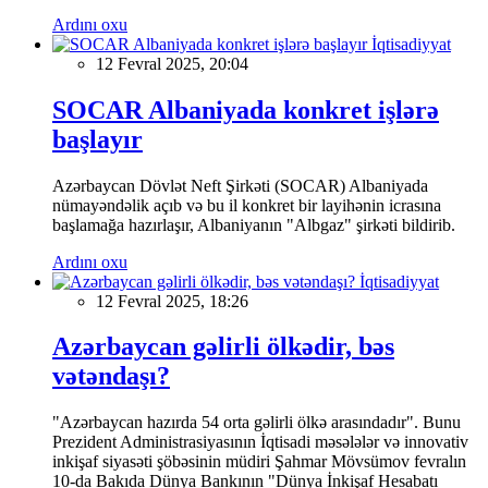
Ardını oxu
İqtisadiyyat
12 Fevral 2025, 20:04
SOCAR Albaniyada konkret işlərə
başlayır
Azərbaycan Dövlət Neft Şirkəti (SOCAR) Albaniyada
nümayəndəlik açıb və bu il konkret bir layihənin icrasına
başlamağa hazırlaşır, Albaniyanın "Albgaz" şirkəti bildirib.
Ardını oxu
İqtisadiyyat
12 Fevral 2025, 18:26
Azərbaycan gəlirli ölkədir, bəs
vətəndaşı?
"Azərbaycan hazırda 54 orta gəlirli ölkə arasındadır". Bunu
Prezident Administrasiyasının İqtisadi məsələlər və innovativ
inkişaf siyasəti şöbəsinin müdiri Şahmar Mövsümov fevralın
10-da Bakıda Dünya Bankının "Dünya İnkişaf Hesabatı