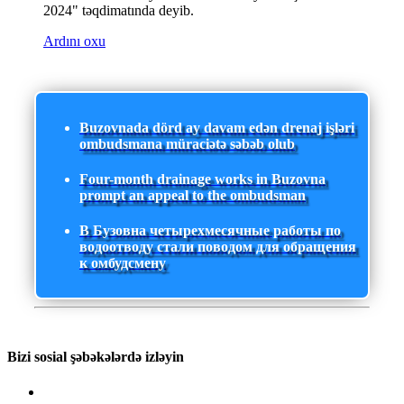
2024" təqdimatında deyib.
Ardını oxu
Buzovnada dörd ay davam edən drenaj işləri
ombudsmana müraciətə səbəb olub
Four-month drainage works in Buzovna
prompt an appeal to the ombudsman
В Бузовна четырехмесячные работы по
водоотводу стали поводом для обращения
к омбудсмену
Bizi sosial şəbəkələrdə izləyin