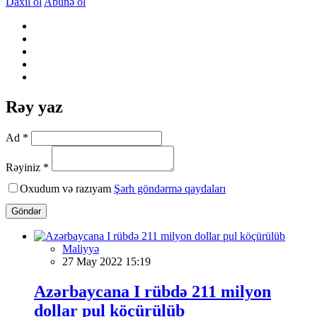
Daxil ol
Abunə ol
Rəy yaz
Ad *
Rəyiniz *
Oxudum və razıyam
Şərh göndərmə qaydaları
Göndər
Maliyyə
27 May 2022 15:19
Azərbaycana I rübdə 211 milyon
dollar pul köçürülüb