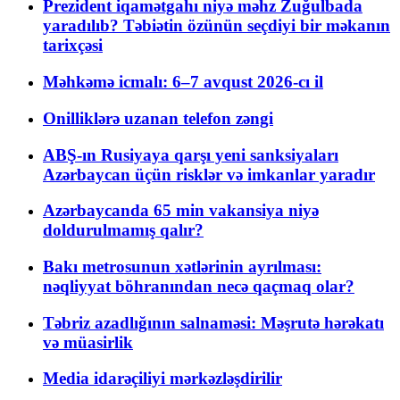
Prezident iqamətgahı niyə məhz Zuğulbada
yaradılıb? Təbiətin özünün seçdiyi bir məkanın
tarixçəsi
Məhkəmə icmalı: 6–7 avqust 2026-cı il
Onilliklərə uzanan telefon zəngi
ABŞ-ın Rusiyaya qarşı yeni sanksiyaları
Azərbaycan üçün risklər və imkanlar yaradır
Azərbaycanda 65 min vakansiya niyə
doldurulmamış qalır?
Bakı metrosunun xətlərinin ayrılması:
nəqliyyat böhranından necə qaçmaq olar?
Təbriz azadlığının salnaməsi: Məşrutə hərəkatı
və müasirlik
Media idarəçiliyi mərkəzləşdirilir