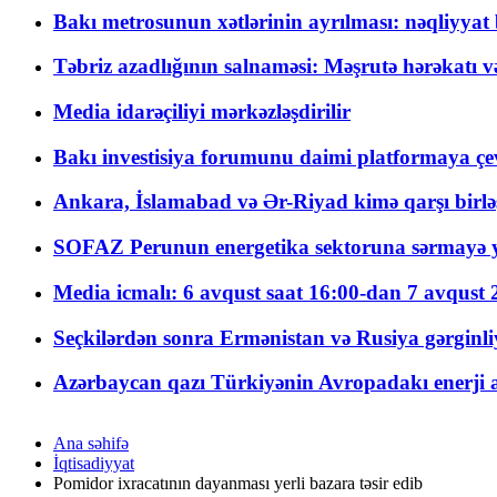
Bakı metrosunun xətlərinin ayrılması: nəqliyya
Təbriz azadlığının salnaməsi: Məşrutə hərəkatı v
Media idarəçiliyi mərkəzləşdirilir
Bakı investisiya forumunu daimi platformaya çevi
Ankara, İslamabad və Ər-Riyad kimə qarşı birlə
SOFAZ Perunun energetika sektoruna sərmayə ya
Media icmalı: 6 avqust saat 16:00-dan 7 avqust 2
Seçkilərdən sonra Ermənistan və Rusiya gərginliyi
Azərbaycan qazı Türkiyənin Avropadakı enerji am
Ana səhifə
İqtisadiyyat
Pomidor ixracatının dayanması yerli bazara təsir edib