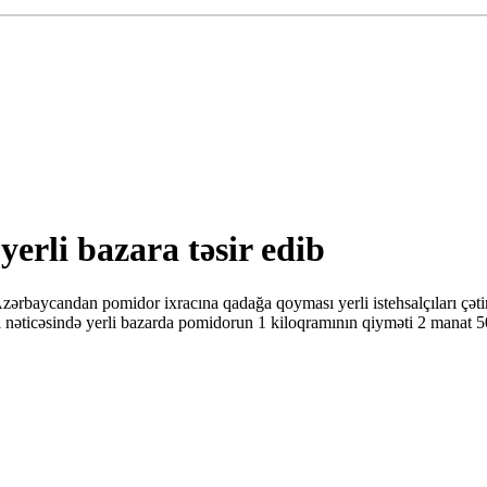
erli bazara təsir edib
ərbaycandan pomidor ixracına qadağa qoyması yerli istehsalçıları çətin 
ası nəticəsində yerli bazarda pomidorun 1 kiloqramının qiyməti 2 manat