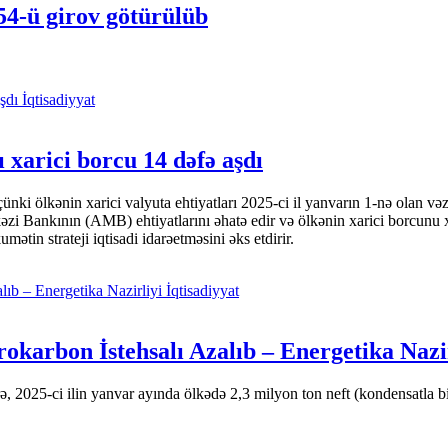
 54-ü girov götürülüb
İqtisadiyyat
 xarici borcu 14 dəfə aşdı
i ölkənin xarici valyuta ehtiyatları 2025-ci il yanvarın 1-nə olan və
nkının (AMB) ehtiyatlarını əhatə edir və ölkənin xarici borcunu xeyli
tin strateji iqtisadi idarəetməsini əks etdirir.
İqtisadiyyat
okarbon İstehsalı Azalıb – Energetika Nazi
 2025-ci ilin yanvar ayında ölkədə 2,3 milyon ton neft (kondensatla bir