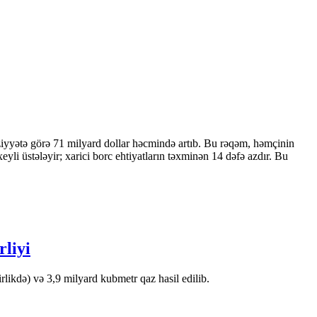
ziyyətə görə 71 milyard dollar həcmində artıb. Bu rəqəm, həmçinin
 üstələyir; xarici borc ehtiyatların təxminən 14 dəfə azdır. Bu
rliyi
likdə) və 3,9 milyard kubmetr qaz hasil edilib.