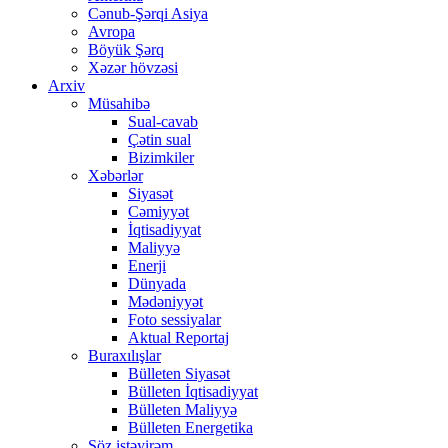
Cənub-Şərqi Asiya
Avropa
Böyük Şərq
Xəzər hövzəsi
Arxiv
Müsahibə
Sual-cavab
Çətin sual
Bizimkiler
Xəbərlər
Siyasət
Cəmiyyət
İqtisadiyyat
Maliyyə
Enerji
Dünyada
Mədəniyyət
Foto sessiyalar
Aktual Reportaj
Buraxılışlar
Bülleten Siyasət
Bülleten İqtisadiyyat
Bülleten Maliyyə
Bülleten Energetika
Söz istəyirəm