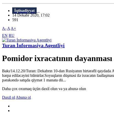
İqtisadiyyat
14 Dekabr 2020, 17:02
591
A-
A
A+
EN
RU
Turan İnformasiya Agentliyi
Pomidor ixracatının dayanması y
Bakı/14.12.20/Turan: Dekabrın 10-dan Rusiyanın birtərəfli qaydada Az
bərpa ediləcəyini bilmirlər.Soyuqların düşməsi ilə ixracatın fəallaşm
pərakəndə satışda qiymət 1 manata dü...
Daha çox oxumaq üçün daxil olun və ya abunə olun
Daxil ol
Abunə ol