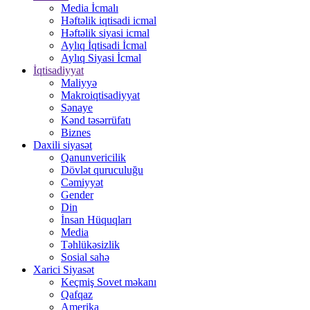
Media İcmalı
Həftəlik iqtisadi icmal
Həftəlik siyasi icmal
Aylıq İqtisadi İcmal
Aylıq Siyasi İcmal
İqtisadiyyat
Maliyyə
Makroiqtisadiyyat
Sənaye
Kənd təsərrüfatı
Biznes
Daxili siyasət
Qanunvericilik
Dövlət quruculuğu
Cəmiyyət
Gender
Din
İnsan Hüquqları
Media
Təhlükəsizlik
Sosial sahə
Xarici Siyasət
Keçmiş Sovet məkanı
Qafqaz
Amerika