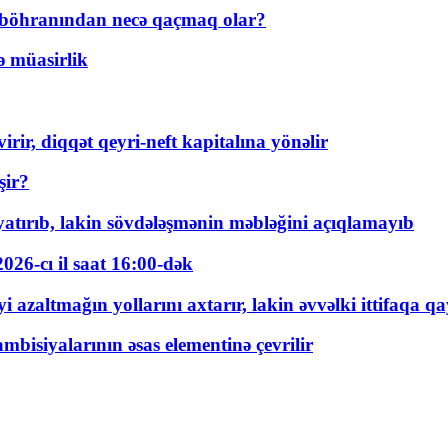
t böhranından necə qaçmaq olar?
ə müasirlik
rir, diqqət qeyri-neft kapitalına yönəlir
şir?
tırıb, lakin sövdələşmənin məbləğini açıqlamayıb
026-cı il saat 16:00-dək
 azaltmağın yollarını axtarır, lakin əvvəlki ittifaqa qa
bisiyalarının əsas elementinə çevrilir