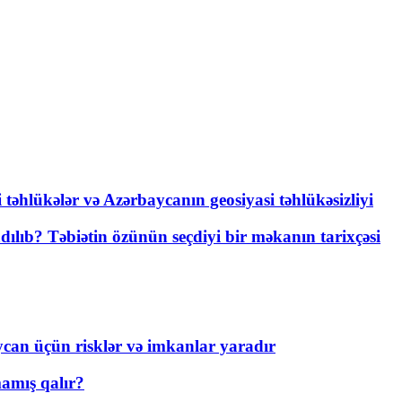
i təhlükələr və Azərbaycanın geosiyasi təhlükəsizliyi
lıb? Təbiətin özünün seçdiyi bir məkanın tarixçəsi
ycan üçün risklər və imkanlar yaradır
amış qalır?