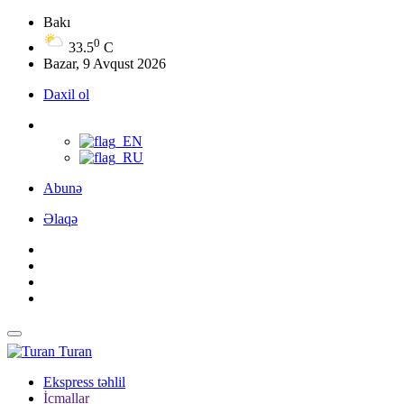
Bakı
0
33.5
C
Bazar, 9 Avqust 2026
Daxil ol
Abunə
Əlaqə
Turan
Ekspress təhlil
İcmallar