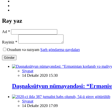
Rəy yaz
Ad *
Rəyiniz *
Oxudum və razıyam
Şərh göndərmə qaydaları
Göndər
Siyasət
14 Dekabr 2020 15:30
Daşnaksütyun nümayəndəsi: “Ermənista
Siyasət
14 Dekabr 2020 17:09