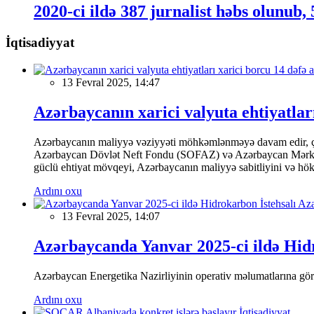
2020-ci ildə 387 jurnalist həbs olunub,
İqtisadiyyat
13 Fevral 2025, 14:47
Azərbaycanın xarici valyuta ehtiyatları
Azərbaycanın maliyyə vəziyyəti möhkəmlənməyə davam edir, çünk
Azərbaycan Dövlət Neft Fondu (SOFAZ) və Azərbaycan Mərkəzi Ba
güclü ehtiyat mövqeyi, Azərbaycanın maliyyə sabitliyini və hökumə
Ardını oxu
13 Fevral 2025, 14:07
Azərbaycanda Yanvar 2025-ci ildə Hidr
Azərbaycan Energetika Nazirliyinin operativ məlumatlarına görə,
Ardını oxu
İqtisadiyyat