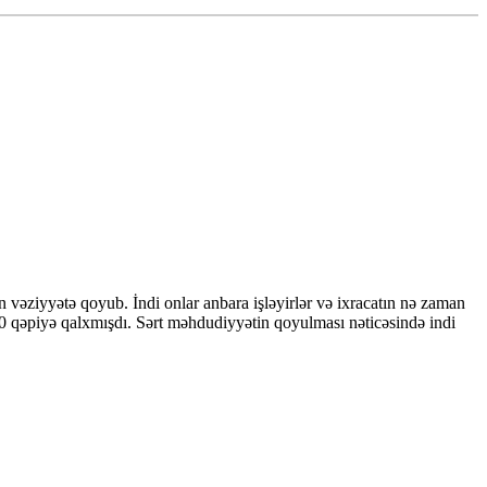
vəziyyətə qoyub. İndi onlar anbara işləyirlər və ixracatın nə zaman
 50 qəpiyə qalxmışdı. Sərt məhdudiyyətin qoyulması nəticəsində indi