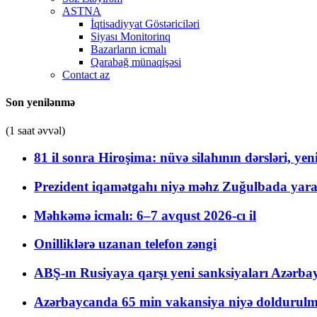
ASTNA
İqtisadiyyat Göstəriciləri
Siyası Monitorinq
Bazarların icmalı
Qarabağ münaqişəsi
Contact az
Son yenilənmə
(1 saat əvvəl)
81 il sonra Hiroşima: nüvə silahının dərsləri, yen
Prezident iqamətgahı niyə məhz Zuğulbada yaradı
Məhkəmə icmalı: 6–7 avqust 2026-cı il
Onilliklərə uzanan telefon zəngi
ABŞ-ın Rusiyaya qarşı yeni sanksiyaları Azərba
Azərbaycanda 65 min vakansiya niyə doldurulm