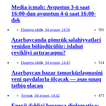
Media icmalı: Avqustun 3-ü saat
16:00-dan avqustun 4-ü saat 16:00-
dək
Ekspress təhlil,
04 avqust, 14:50
591
Azərbaycanda gömrük səlahiyyətləri
yenidən bölüşdürülür: islahat
çevikliyi artıracaqmı?
Ekspress təhlil,
04 avqust, 14:45
514
Azərbaycan bazar təmərküzləşməsini
yeni qaydalarla ölçəcək — əsas sınaq
tətbiq olacaq
Avropa,
04 avqust, 14:42
475
Enerji dəhlizi boyunca diplomatiya: