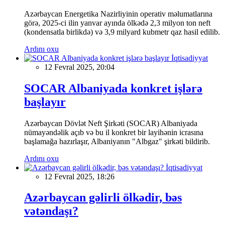
Azərbaycan Energetika Nazirliyinin operativ məlumatlarına
görə, 2025-ci ilin yanvar ayında ölkədə 2,3 milyon ton neft
(kondensatla birlikdə) və 3,9 milyard kubmetr qaz hasil edilib.
Ardını oxu
İqtisadiyyat
12 Fevral 2025, 20:04
SOCAR Albaniyada konkret işlərə
başlayır
Azərbaycan Dövlət Neft Şirkəti (SOCAR) Albaniyada
nümayəndəlik açıb və bu il konkret bir layihənin icrasına
başlamağa hazırlaşır, Albaniyanın "Albgaz" şirkəti bildirib.
Ardını oxu
İqtisadiyyat
12 Fevral 2025, 18:26
Azərbaycan gəlirli ölkədir, bəs
vətəndaşı?