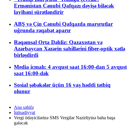
Ermənistan Cənubi Qafqazı dəyişə biləcək
layihəni sürətləndirir
ABŞ və Çin Cənubi Qafqazda marşrutlar
uğrunda rəqabət aparır
Rəqəmsal Orta Dəhliz: Qazaxıstan və
Azərbaycan Xəzərin sahillərini fiber-optik xətlə
birləşdirdi
Media icmalı: 4 avqust saat 16:00-dan 5 avqust
saat 16:00-dək
Sosial şəbəkələr üçün 16 yaş həddi tətbiq
olunur
Ana səhifə
İqtisadiyyat
Vergi ödəyicilərinə SMS Vergilər Nazirliyinə baha başa
gələcək