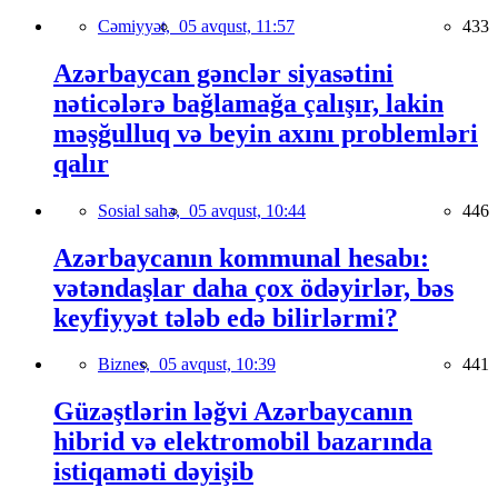
Cəmiyyət,
05 avqust, 11:57
433
Azərbaycan gənclər siyasətini
nəticələrə bağlamağa çalışır, lakin
məşğulluq və beyin axını problemləri
qalır
Sosial sahə,
05 avqust, 10:44
446
Azərbaycanın kommunal hesabı:
vətəndaşlar daha çox ödəyirlər, bəs
keyfiyyət tələb edə bilirlərmi?
Biznes,
05 avqust, 10:39
441
Güzəştlərin ləğvi Azərbaycanın
hibrid və elektromobil bazarında
istiqaməti dəyişib