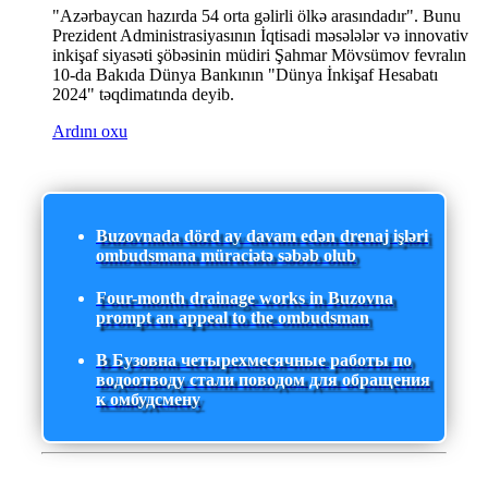
"Azərbaycan hazırda 54 orta gəlirli ölkə arasındadır". Bunu
Prezident Administrasiyasının İqtisadi məsələlər və innovativ
inkişaf siyasəti şöbəsinin müdiri Şahmar Mövsümov fevralın
10-da Bakıda Dünya Bankının "Dünya İnkişaf Hesabatı
2024" təqdimatında deyib.
Ardını oxu
Buzovnada dörd ay davam edən drenaj işləri
ombudsmana müraciətə səbəb olub
Four-month drainage works in Buzovna
prompt an appeal to the ombudsman
В Бузовна четырехмесячные работы по
водоотводу стали поводом для обращения
к омбудсмену