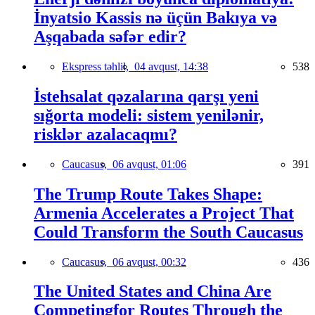
İnyatsio Kassis nə üçün Bakıya və
Aşqabada səfər edir?
Ekspress təhlil,
04 avqust, 14:38
538
İstehsalat qəzalarına qarşı yeni
sığorta modeli: sistem yenilənir,
risklər azalacaqmı?
Caucasus,
06 avqust, 01:06
391
The Trump Route Takes Shape:
Armenia Accelerates a Project That
Could Transform the South Caucasus
Caucasus,
06 avqust, 00:32
436
The United States and China Are
Competingfor Routes Through the