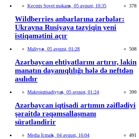
Keçmiş Sovet məkanı,
05 avqust, 10:35
378
Wildberries anbarlarına zərbələr:
Ukrayna Rusiyaya təzyiqin yeni
istiqamətini açır
Maliyyə,
05 avqust, 01:28
508
Azərbaycan ehtiyatlarını artırır, lakin
manatın dayanıqlılığı hələ də neftdən
asılıdır
Makroiqtisadiyyat,
05 avqust, 01:24
399
Azərbaycan iqtisadi artımın zəiflədiyi
şəraitdə rəqəmsallaşmanı
sürətləndirir
Media İcmalı,
04 avqust, 16:04
491