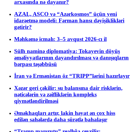
arxasında nə dayanır?
AZAL, ASCO və “Azərkosmos” üçün yeni
idarəetmə modeli: Fərman hansı dəyişiklikləri
gətirir?
Məhkəmə icmalı: 3–5 avqust 2026-cı il
Sülh naminə diplomatiya: Tokayevin döyüş
əməliyyatlarının dayandırılması və danışıqların
bərpası təşəbbüsü
İran və Ermənistan öz “TRIPP”lərini hazırlayır
Xəzər geri çəkilir: su balansına dair risklərin,
nəticələrin və zəifliklərin kompleks
qiymətləndirilməsi
Əməkhaqları artır, lakin həyat ən çox hiss
edilən sahələrdə daha sürətlə bahalaşır
“Tramp marşrutu” reallığa çevrilir: