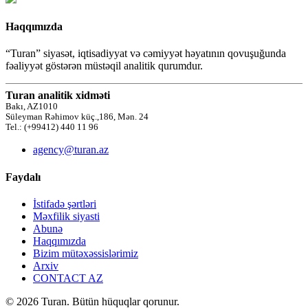
Haqqımızda
“Turan” siyasət, iqtisadiyyat və cəmiyyət həyatının qovuşuğunda
fəaliyyət göstərən müstəqil analitik qurumdur.
Turan analitik xidməti
Bakı, AZ1010
Süleyman Rəhimov küç.,186, Mən. 24
Tel.: (+99412) 440 11 96
agency@turan.az
Faydalı
İstifadə şərtləri
Məxfilik siyasti
Abunə
Haqqımızda
Bizim mütəxəssislərimiz
Arxiv
CONTACT AZ
© 2026 Turan. Bütün hüquqlar qorunur.