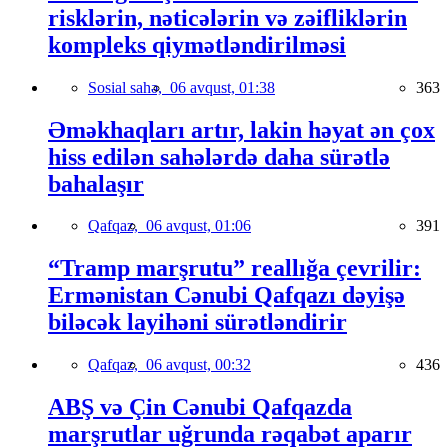
risklərin, nəticələrin və zəifliklərin
kompleks qiymətləndirilməsi
Sosial sahə,
06 avqust, 01:38
363
Əməkhaqları artır, lakin həyat ən çox
hiss edilən sahələrdə daha sürətlə
bahalaşır
Qafqaz,
06 avqust, 01:06
391
“Tramp marşrutu” reallığa çevrilir:
Ermənistan Cənubi Qafqazı dəyişə
biləcək layihəni sürətləndirir
Qafqaz,
06 avqust, 00:32
436
ABŞ və Çin Cənubi Qafqazda
marşrutlar uğrunda rəqabət aparır