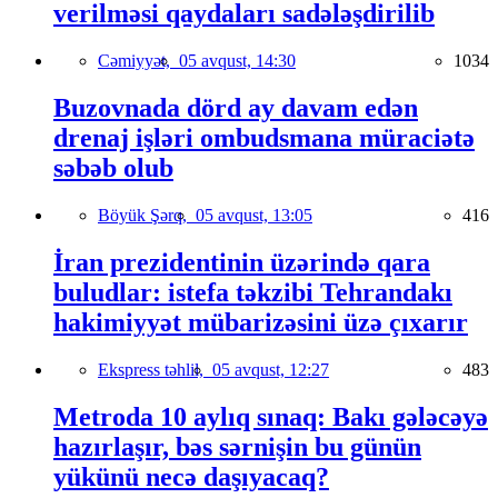
verilməsi qaydaları sadələşdirilib
Cəmiyyət,
05 avqust, 14:30
1034
Buzovnada dörd ay davam edən
drenaj işləri ombudsmana müraciətə
səbəb olub
Böyük Şərq,
05 avqust, 13:05
416
İran prezidentinin üzərində qara
buludlar: istefa təkzibi Tehrandakı
hakimiyyət mübarizəsini üzə çıxarır
Ekspress təhlil,
05 avqust, 12:27
483
Metroda 10 aylıq sınaq: Bakı gələcəyə
hazırlaşır, bəs sərnişin bu günün
yükünü necə daşıyacaq?