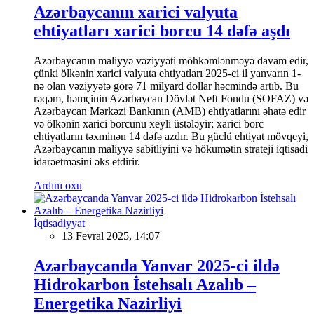
Azərbaycanın xarici valyuta
ehtiyatları xarici borcu 14 dəfə aşdı
Azərbaycanın maliyyə vəziyyəti möhkəmlənməyə davam edir,
çünki ölkənin xarici valyuta ehtiyatları 2025-ci il yanvarın 1-
nə olan vəziyyətə görə 71 milyard dollar həcmində artıb. Bu
rəqəm, həmçinin Azərbaycan Dövlət Neft Fondu (SOFAZ) və
Azərbaycan Mərkəzi Bankının (AMB) ehtiyatlarını əhatə edir
və ölkənin xarici borcunu xeyli üstələyir; xarici borc
ehtiyatların təxminən 14 dəfə azdır. Bu güclü ehtiyat mövqeyi,
Azərbaycanın maliyyə sabitliyini və hökumətin strateji iqtisadi
idarəetməsini əks etdirir.
Ardını oxu
İqtisadiyyat
13 Fevral 2025, 14:07
Azərbaycanda Yanvar 2025-ci ildə
Hidrokarbon İstehsalı Azalıb –
Energetika Nazirliyi