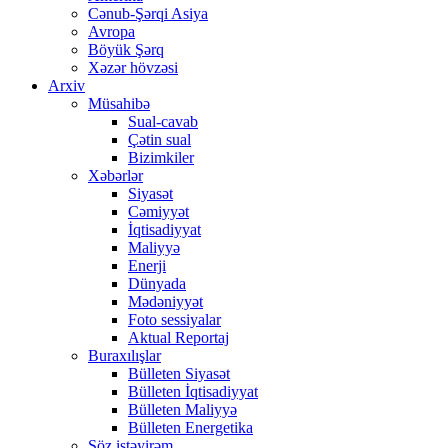
Cənub-Şərqi Asiya
Avropa
Böyük Şərq
Xəzər hövzəsi
Arxiv
Müsahibə
Sual-cavab
Çətin sual
Bizimkiler
Xəbərlər
Siyasət
Cəmiyyət
İqtisadiyyat
Maliyyə
Enerji
Dünyada
Mədəniyyət
Foto sessiyalar
Aktual Reportaj
Buraxılışlar
Bülleten Siyasət
Bülleten İqtisadiyyat
Bülleten Maliyyə
Bülleten Energetika
Söz istəyirəm