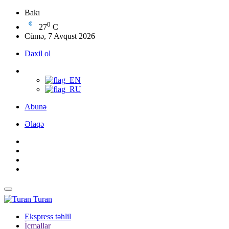
Bakı
0
27
C
Cümə, 7 Avqust 2026
Daxil ol
Abunə
Əlaqə
Turan
Ekspress təhlil
İcmallar