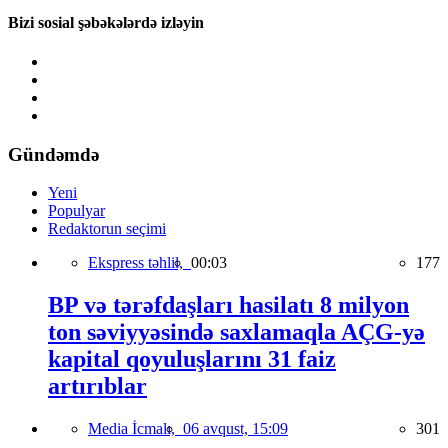
Bizi sosial şəbəkələrdə izləyin
Gündəmdə
Yeni
Populyar
Redaktorun seçimi
Ekspress təhlil,
00:03
177
BP və tərəfdaşları hasilatı 8 milyon
ton səviyyəsində saxlamaqla AÇG-yə
kapital qoyuluşlarını 31 faiz
artırıblar
Media İcmalı,
06 avqust, 15:09
301