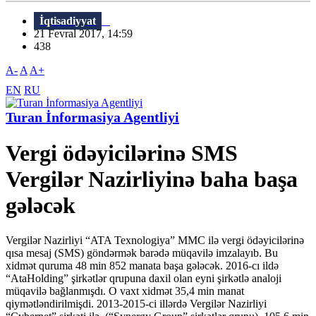
İqtisadiyyat
21 Fevral 2017, 14:59
438
A-
A
A+
EN
RU
Turan İnformasiya Agentliyi
Vergi ödəyicilərinə SMS
Vergilər Nazirliyinə baha başa
gələcək
Vergilər Nazirliyi “ATA Texnologiya” MMC ilə vergi ödəyicilərinə
qısa mesaj (SMS) göndərmək barədə müqavilə imzalayıb. Bu
xidmət quruma 48 min 852 manata başa gələcək. 2016-cı ildə
“AtaHolding” şirkətlər qrupuna daxil olan eyni şirkətlə analoji
müqavilə bağlanmışdı. O vaxt xidmət 35,4 min manat
qiymətləndirilmişdi. 2013-2015-ci illərdə Vergilər Nazirliyi