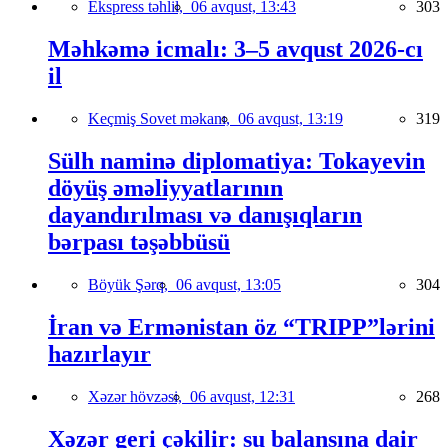
Ekspress təhlil,
06 avqust, 13:43
303
Məhkəmə icmalı: 3–5 avqust 2026-cı
il
Keçmiş Sovet məkanı,
06 avqust, 13:19
319
Sülh naminə diplomatiya: Tokayevin
döyüş əməliyyatlarının
dayandırılması və danışıqların
bərpası təşəbbüsü
Böyük Şərq,
06 avqust, 13:05
304
İran və Ermənistan öz “TRIPP”lərini
hazırlayır
Xəzər hövzəsi,
06 avqust, 12:31
268
Xəzər geri çəkilir: su balansına dair