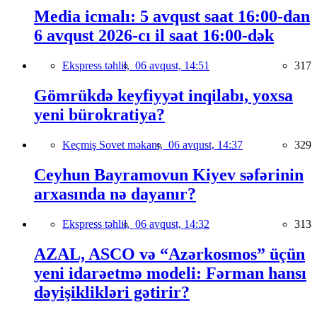
Media icmalı: 5 avqust saat 16:00-dan
6 avqust 2026-cı il saat 16:00-dək
Ekspress təhlil,
06 avqust, 14:51
317
Gömrükdə keyfiyyət inqilabı, yoxsa
yeni bürokratiya?
Keçmiş Sovet məkanı,
06 avqust, 14:37
329
Ceyhun Bayramovun Kiyev səfərinin
arxasında nə dayanır?
Ekspress təhlil,
06 avqust, 14:32
313
AZAL, ASCO və “Azərkosmos” üçün
yeni idarəetmə modeli: Fərman hansı
dəyişiklikləri gətirir?