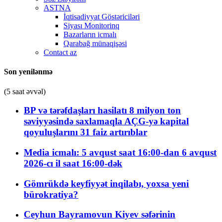
ASTNA
İqtisadiyyat Göstəriciləri
Siyası Monitorinq
Bazarların icmalı
Qarabağ münaqişəsi
Contact az
Son yenilənmə
(5 saat əvvəl)
BP və tərəfdaşları hasilatı 8 milyon ton
səviyyəsində saxlamaqla AÇG-yə kapital
qoyuluşlarını 31 faiz artırıblar
Media icmalı: 5 avqust saat 16:00-dan 6 avqust
2026-cı il saat 16:00-dək
Gömrükdə keyfiyyət inqilabı, yoxsa yeni
bürokratiya?
Ceyhun Bayramovun Kiyev səfərinin