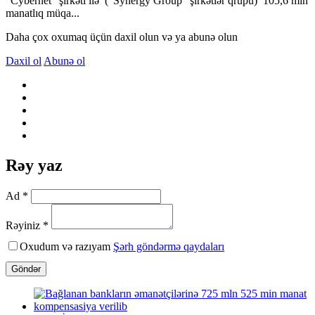
“Cybernet” şirkəti ilə (“Synergy Group” şirkətlər qrupu) 105,6 min
manatlıq müqa...
Daha çox oxumaq üçün daxil olun və ya abunə olun
Daxil ol
Abunə ol
Rəy yaz
Ad *
Rəyiniz *
Oxudum və razıyam
Şərh göndərmə qaydaları
Göndər