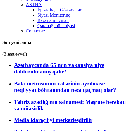
ASTNA
İqtisadiyyat Göstəriciləri
Siyası Monitorinq
Bazarların icmalı
Qarabağ münaqişəsi
Contact az
Son yenilənmə
(3 saat əvvəl)
Azərbaycanda 65 min vakansiya niyə
doldurulmamış qalır?
Bakı metrosunun xətlərinin ayrılması:
nəqliyyat böhranından necə qaçmaq olar?
Təbriz azadlığının salnaməsi: Məşrutə hərəkatı
və müasirlik
Media idarəçiliyi mərkəzləşdirilir