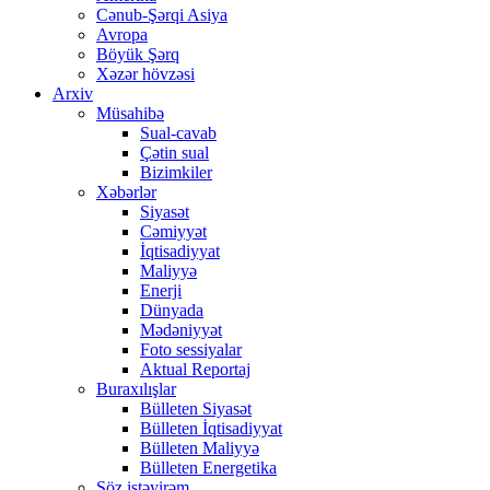
Cənub-Şərqi Asiya
Avropa
Böyük Şərq
Xəzər hövzəsi
Arxiv
Müsahibə
Sual-cavab
Çətin sual
Bizimkiler
Xəbərlər
Siyasət
Cəmiyyət
İqtisadiyyat
Maliyyə
Enerji
Dünyada
Mədəniyyət
Foto sessiyalar
Aktual Reportaj
Buraxılışlar
Bülleten Siyasət
Bülleten İqtisadiyyat
Bülleten Maliyyə
Bülleten Energetika
Söz istəyirəm