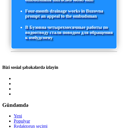
Four-month drainage works in Buzovna
prompt an appeal to the ombudsman
В Бузовна четырехмесячные работы по
водоотводу стали поводом для обращения
к омбудсмену
Bizi sosial şəbəkələrdə izləyin
Gündəmdə
Yeni
Populyar
Redaktorun seçimi