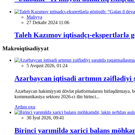
Maliyyə
27 Dekabr 2024 11:06
Taleh Kazımov iqtisadçı-ekspertlərlə g
Makroiqtisadiyyat
5 Avqust 2026, 01:24
Azərbaycan iqtisadi artımın zəiflədiyi
Azərbaycan hakimiyyəti dövlət platformalarını birləşdirməyə, bu
kommunikasiya sektoru 2026-cı ilin birinci...
Ardını oxu
30 İyul 2026, 09:41
Birinci yarımildə xarici balans möhkəmd