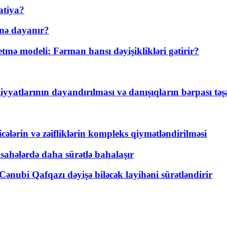
atiya?
nə dayanır?
ə modeli: Fərman hansı dəyişiklikləri gətirir?
yyatlarının dayandırılması və danışıqların bərpası tə
ticələrin və zəifliklərin kompleks qiymətləndirilməsi
 sahələrdə daha sürətlə bahalaşır
ənubi Qafqazı dəyişə biləcək layihəni sürətləndirir