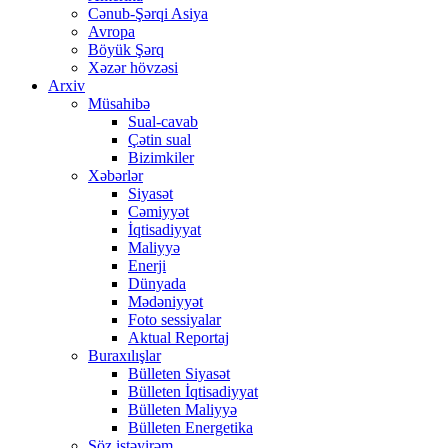
Cənub-Şərqi Asiya
Avropa
Böyük Şərq
Xəzər hövzəsi
Arxiv
Müsahibə
Sual-cavab
Çətin sual
Bizimkiler
Xəbərlər
Siyasət
Cəmiyyət
İqtisadiyyat
Maliyyə
Enerji
Dünyada
Mədəniyyət
Foto sessiyalar
Aktual Reportaj
Buraxılışlar
Bülleten Siyasət
Bülleten İqtisadiyyat
Bülleten Maliyyə
Bülleten Energetika
Söz istəyirəm