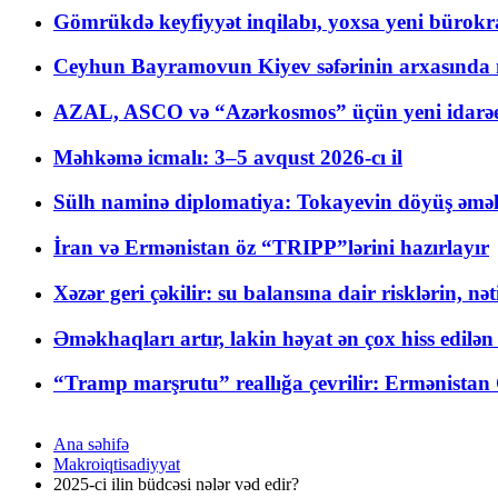
Gömrükdə keyfiyyət inqilabı, yoxsa yeni bürokr
Ceyhun Bayramovun Kiyev səfərinin arxasında 
AZAL, ASCO və “Azərkosmos” üçün yeni idarəetm
Məhkəmə icmalı: 3–5 avqust 2026-cı il
Sülh naminə diplomatiya: Tokayevin döyüş əməli
İran və Ermənistan öz “TRIPP”lərini hazırlayır
Xəzər geri çəkilir: su balansına dair risklərin, nə
Əməkhaqları artır, lakin həyat ən çox hiss edilən
“Tramp marşrutu” reallığa çevrilir: Ermənistan C
Ana səhifə
Makroiqtisadiyyat
2025-ci ilin büdcəsi nələr vəd edir?