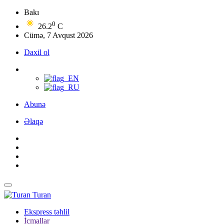
Bakı
0
26.2
C
Cümə, 7 Avqust 2026
Daxil ol
Abunə
Əlaqə
Turan
Ekspress təhlil
İcmallar