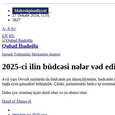
Makroiqtisadiyyat
27 Dekabr 2024, 11:01
3827
A-
A
A+
EN
RU
Qubad İbadoğlu
İqtisadi Tədqiqatlar Mərkəzinin eksperti
2025-ci ilin büdcəsi nələr vəd ed
4-cü yazı Əvvəli yazılarda da büdcənin pis idarəçiliyindən, budcənin 
bağlı eyni qənaətləri bölüşürük. Çünki, parlamentdə büdcə işi nominal 
Daha çox oxumaq üçün daxil olun və ya abunə olun
Daxil ol
Abunə ol
бюджет на 2025 год