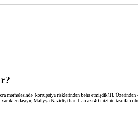
ir?
icra mərhələsində korrupsiya risklərindən bəhs etmişdik[1]. Üzərindən 
xarakter daşıyır, Maliyyə Nazirliyi hər il ən azı 40 faizinin təsnifatı o