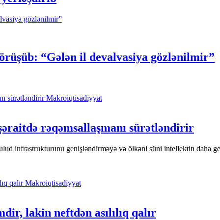
örüşüb: “Gələn il devalvasiya gözlənilmir”
Makroiqtisadiyyat
 şəraitdə rəqəmsallaşmanı sürətləndirir
lud infrastrukturunu genişləndirməyə və ölkəni süni intellektin daha ge
Makroiqtisadiyyat
ir, lakin neftdən asılılıq qalır