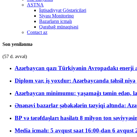
ASTNA
İqtisadiyyat Göstəriciləri
Siyası Monitorinq
Bazarların icmalı
Qarabağ münaqişəsi
Contact az
Son yenilənmə
(57 d. əvvəl)
Azərbaycan qazı Türkiyənin Avropadakı enerji am
Diplom var, iş yoxdur: Azərbaycanda təhsil niyə
Azərbaycan minimumu: yaşamağı təmin edən, la
Ənənəvi bazarlar şəbəkələrin təzyiqi altında: Azə
BP və tərəfdaşları hasilatı 8 milyon ton səviyyəs
Media icmalı: 5 avqust saat 16:00-dan 6 avqust 2