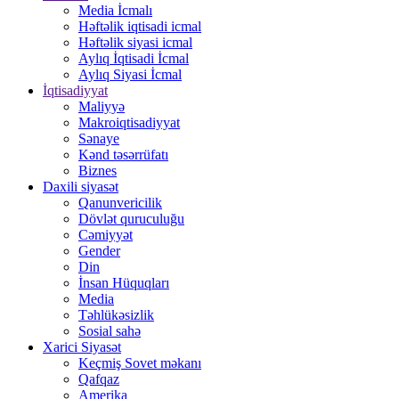
Media İcmalı
Həftəlik iqtisadi icmal
Həftəlik siyasi icmal
Aylıq İqtisadi İcmal
Aylıq Siyasi İcmal
İqtisadiyyat
Maliyyə
Makroiqtisadiyyat
Sənaye
Kənd təsərrüfatı
Biznes
Daxili siyasət
Qanunvericilik
Dövlət quruculuğu
Cəmiyyət
Gender
Din
İnsan Hüquqları
Media
Təhlükəsizlik
Sosial sahə
Xarici Siyasət
Keçmiş Sovet məkanı
Qafqaz
Amerika