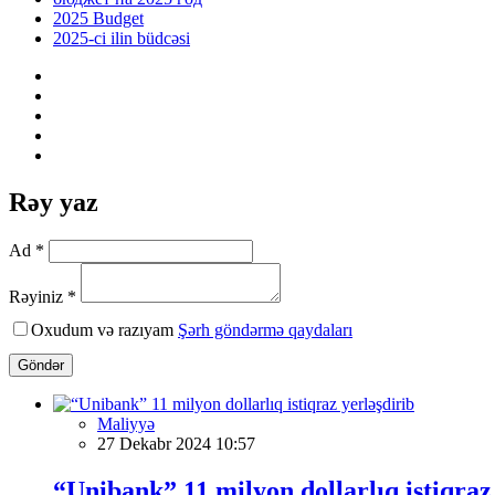
2025 Budget
2025-ci ilin büdcəsi
Rəy yaz
Ad *
Rəyiniz *
Oxudum və razıyam
Şərh göndərmə qaydaları
Göndər
Maliyyə
27 Dekabr 2024 10:57
“Unibank” 11 milyon dollarlıq istiqraz