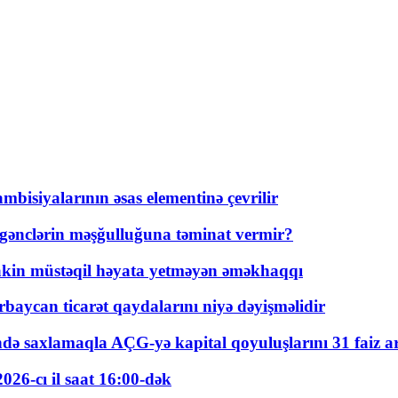
bisiyalarının əsas elementinə çevrilir
 gənclərin məşğulluğuna təminat vermir?
kin müstəqil həyata yetməyən əməkhaqqı
rbaycan ticarət qaydalarını niyə dəyişməlidir
ində saxlamaqla AÇG-yə kapital qoyuluşlarını 31 faiz ar
026-cı il saat 16:00-dək