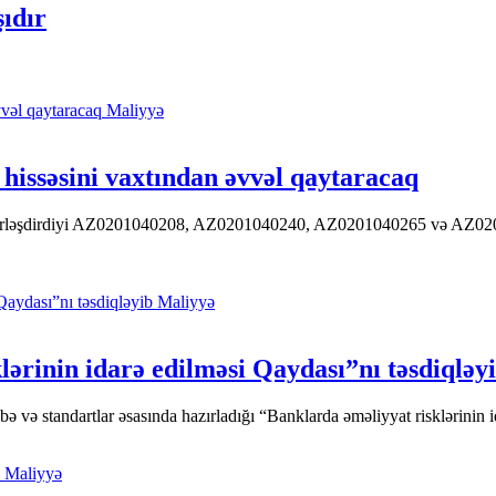
ıdır
Maliyyə
hissəsini vaxtından əvvəl qaytaracaq
 yerləşdirdiyi AZ0201040208, AZ0201040240, AZ0201040265 və AZ020104
Maliyyə
ərinin idarə edilməsi Qaydası”nı təsdiqləy
ə standartlar əsasında hazırladığı “Banklarda əməliyyat risklərinin id
Maliyyə