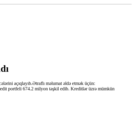
adı
cələrini açıqlayıb.Ətraflı məlumat əldə etmək üçün:
dit portfeli 674.2 milyon təşkil edib. Kreditlər üzrə mümkün