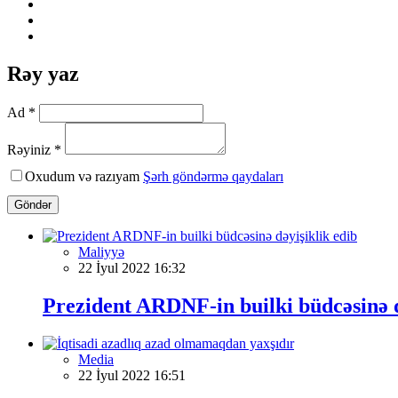
Rəy yaz
Ad *
Rəyiniz *
Oxudum və razıyam
Şərh göndərmə qaydaları
Göndər
Maliyyə
22 İyul 2022 16:32
Prezident ARDNF-in builki büdcəsinə d
Media
22 İyul 2022 16:51