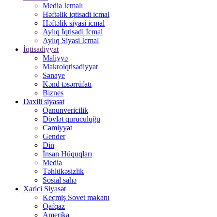
Media İcmalı
Həftəlik iqtisadi icmal
Həftəlik siyasi icmal
Aylıq İqtisadi İcmal
Aylıq Siyasi İcmal
İqtisadiyyat
Maliyyə
Makroiqtisadiyyat
Sənaye
Kənd təsərrüfatı
Biznes
Daxili siyasət
Qanunvericilik
Dövlət quruculuğu
Cəmiyyət
Gender
Din
İnsan Hüquqları
Media
Təhlükəsizlik
Sosial sahə
Xarici Siyasət
Keçmiş Sovet məkanı
Qafqaz
Amerika