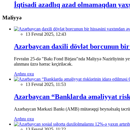
İqtisadi azadlıq azad olmamaqdan yaxş
Maliyyə
13 Fevral 2025, 12:43
Azərbaycan daxili dövlət borcunun bir 
Fevralın 25-də "Bakı Fond Birjası"nda Maliyyə Nazirliyinin
alınması üzrə hərrac keçiriləcək.
Ardını oxu
13 Fevral 2025, 11:53
Azərbaycan “Banklarda əməliyyat riskl
Azərbaycan Mərkəzi Bankı (AMB) mütərəqqi beynəlxalq təcrübə v
Ardını oxu
13 Fevral 2025, 11:22