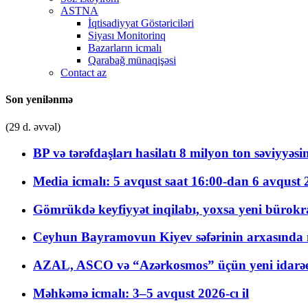
ASTNA
İqtisadiyyat Göstəriciləri
Siyası Monitorinq
Bazarların icmalı
Qarabağ münaqişəsi
Contact az
Son yenilənmə
(29 d. əvvəl)
BP və tərəfdaşları hasilatı 8 milyon ton səviyyəs
Media icmalı: 5 avqust saat 16:00-dan 6 avqust 2
Gömrükdə keyfiyyət inqilabı, yoxsa yeni bürokr
Ceyhun Bayramovun Kiyev səfərinin arxasında 
AZAL, ASCO və “Azərkosmos” üçün yeni idarəetm
Məhkəmə icmalı: 3–5 avqust 2026-cı il