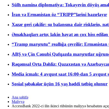
Sülh naminə diplomatiya: Tokayevin döyüş əməli
İran və Ermənistan öz “TRIPP”lərini hazırlayır
Xəzər geri çəkilir: su balansına dair risklərin, nə
Əməkhaqları artır, lakin həyat ən çox hiss edilən
“Tramp marşrutu” reallığa çevrilir: Ermənistan C
ABŞ və Çin Cənubi Qafqazda marşrutlar uğrund
Rəqəmsal Orta Dəhliz: Qazaxıstan və Azərbaycan Xə
Media icmalı: 4 avqust saat 16:00-dan 5 avqust 
Sosial şəbəkələr üçün 16 yaş həddi tətbiq olunur
Ana səhifə
Maliyyə
AccessBank 2022-ci ilin ikinci rübünün maliyyə hesabatını açıq