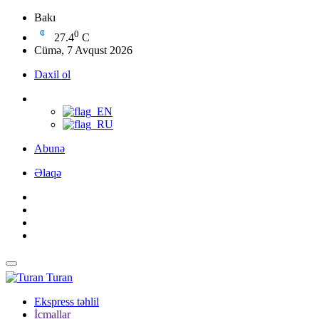
Bakı
0
27.4
C
Cümə, 7 Avqust 2026
Daxil ol
Abunə
Əlaqə
Turan
Ekspress təhlil
İcmallar