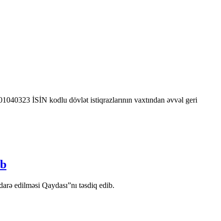
0323 İSİN kodlu dövlət istiqrazlarının vaxtından əvvəl geri
ib
arə edilməsi Qaydası”nı təsdiq edib.