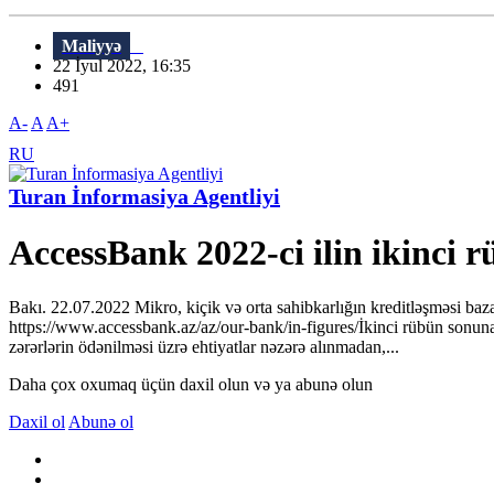
Maliyyə
22 İyul 2022, 16:35
491
A-
A
A+
RU
Turan İnformasiya Agentliyi
AccessBank 2022-ci ilin ikinci 
Bakı. 22.07.2022 Mikro, kiçik və orta sahibkarlığın kreditləşməsi baza
https://www.accessbank.az/az/our-bank/in-figures/İkinci rübün sonuna
zərərlərin ödənilməsi üzrə ehtiyatlar nəzərə alınmadan,...
Daha çox oxumaq üçün daxil olun və ya abunə olun
Daxil ol
Abunə ol