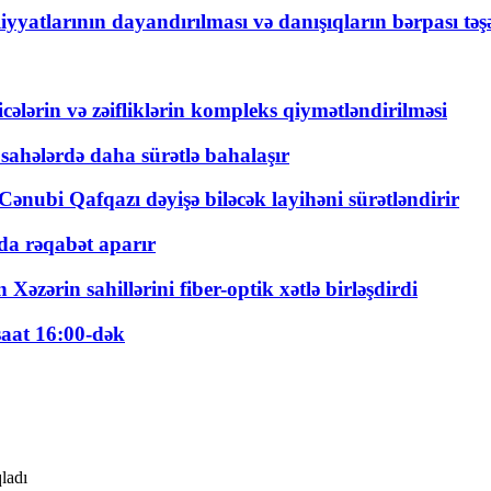
yyatlarının dayandırılması və danışıqların bərpası tə
ticələrin və zəifliklərin kompleks qiymətləndirilməsi
 sahələrdə daha sürətlə bahalaşır
ənubi Qafqazı dəyişə biləcək layihəni sürətləndirir
a rəqabət aparır
zərin sahillərini fiber-optik xətlə birləşdirdi
saat 16:00-dək
ladı