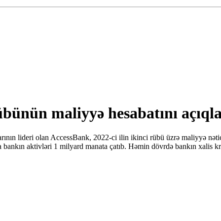
rübünün maliyyə hesabatını açıql
rının lideri olan AccessBank, 2022-ci ilin ikinci rübü üzrə maliyyə nəti
 bankın aktivləri 1 milyard manata çatıb. Həmin dövrdə bankın xalis kre