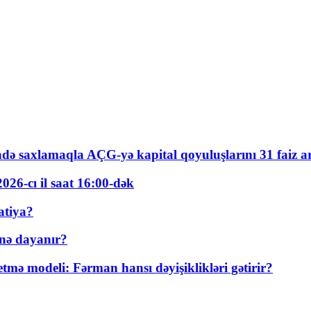
ində saxlamaqla AÇG-yə kapital qoyuluşlarını 31 faiz ar
026-cı il saat 16:00-dək
atiya?
nə dayanır?
ə modeli: Fərman hansı dəyişiklikləri gətirir?