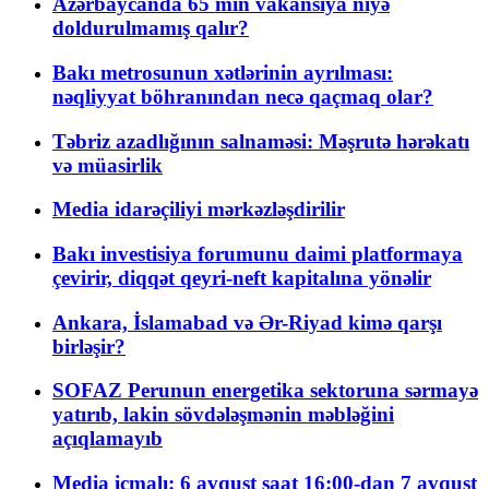
Azərbaycanda 65 min vakansiya niyə
doldurulmamış qalır?
Bakı metrosunun xətlərinin ayrılması:
nəqliyyat böhranından necə qaçmaq olar?
Təbriz azadlığının salnaməsi: Məşrutə hərəkatı
və müasirlik
Media idarəçiliyi mərkəzləşdirilir
Bakı investisiya forumunu daimi platformaya
çevirir, diqqət qeyri-neft kapitalına yönəlir
Ankara, İslamabad və Ər-Riyad kimə qarşı
birləşir?
SOFAZ Perunun energetika sektoruna sərmayə
yatırıb, lakin sövdələşmənin məbləğini
açıqlamayıb
Media icmalı: 6 avqust saat 16:00-dan 7 avqust