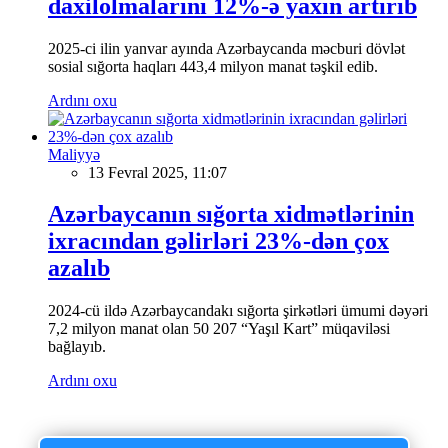
daxilolmalarını 12%-ə yaxın artırıb
2025-ci ilin yanvar ayında Azərbaycanda məcburi dövlət
sosial sığorta haqları 443,4 milyon manat təşkil edib.
Ardını oxu
Maliyyə
13 Fevral 2025, 11:07
Azərbaycanın sığorta xidmətlərinin
ixracından gəlirləri 23%-dən çox
azalıb
2024-cü ildə Azərbaycandakı sığorta şirkətləri ümumi dəyəri
7,2 milyon manat olan 50 207 “Yaşıl Kart” müqaviləsi
bağlayıb.
Ardını oxu