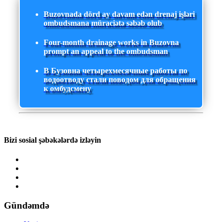
Buzovnada dörd ay davam edən drenaj işləri
ombudsmana müraciətə səbəb olub
Four-month drainage works in Buzovna
prompt an appeal to the ombudsman
В Бузовна четырехмесячные работы по
водоотводу стали поводом для обращения
к омбудсмену
Bizi sosial şəbəkələrdə izləyin
Gündəmdə