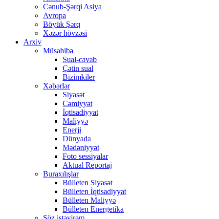
Cənub-Şərqi Asiya
Avropa
Böyük Şərq
Xəzər hövzəsi
Arxiv
Müsahibə
Sual-cavab
Çətin sual
Bizimkiler
Xəbərlər
Siyasət
Cəmiyyət
İqtisadiyyat
Maliyyə
Enerji
Dünyada
Mədəniyyət
Foto sessiyalar
Aktual Reportaj
Buraxılışlar
Bülleten Siyasət
Bülleten İqtisadiyyat
Bülleten Maliyyə
Bülleten Energetika
Söz istəyirəm