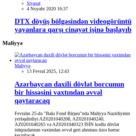
Siyasət
4 Noyabr 2020 16:37
DTX döyüş bölgəsindən videogörüntü
yayanlara qarşı cinayət işinə başlayıb
Maliyyə
Maliyyə
13 Fevral 2025, 12:43
Azərbaycan daxili dövlət borcunun
bir hissəsini vaxtından əvvəl
qaytaracaq
Fevralın 25-də "Bakı Fond Birjası"nda Maliyyə Nazirliyinin
yerləşdirdiyi AZ0201040208, AZ0201040240,
AZ0201040265 və AZ0201040323 İSİN kodlu dövlət
istiqrazlarının vaxtından əvvəl geri alınması üzrə hərrac
keçiriləcək.