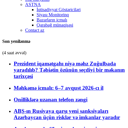
ASTNA
İqtisadiyyat Göstəriciləri
Siyası Monitorinq
Bazarların icmalı
Qarabağ münaqişəsi
Contact az
Son yenilənmə
(4 saat əvvəl)
Prezident iqamətgahı niyə məhz Zuğulbada
yaradılıb? Təbiətin özünün seçdiyi bir məkanın
tarixçəsi
Məhkəmə icmalı: 6–7 avqust 2026-cı il
Onilliklərə uzanan telefon zəngi
ABŞ-ın Rusiyaya qarşı yeni sanksiyaları
Azərbaycan üçün risklər və imkanlar yaradır