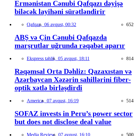
Ermənistan Cənubi Qafqazı dəyişə
biləcək layihəni sürətləndirir
Qafqaz,
06 avqust, 00:32
652
ABŞ və Çin Cənubi Qafqazda
marşrutlar uğrunda rəqabət aparır
Ekspress təhlil,
05 avqust, 18:11
814
Rəqəmsal Orta Dəhliz: Qazaxıstan və
Azərbaycan Xəzərin sahillərini fiber-
optik xətlə birləşdirdi
America,
07 avqust, 16:19
514
SOFAZ invests in Peru’s power sector
but does not disclose deal value
Media Review,
07 avqust, 16:10
500