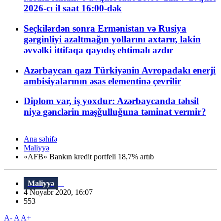
2026-cı il saat 16:00-dək
Seçkilərdən sonra Ermənistan və Rusiya
gərginliyi azaltmağın yollarını axtarır, lakin
əvvəlki ittifaqa qayıdış ehtimalı azdır
Azərbaycan qazı Türkiyənin Avropadakı enerji
ambisiyalarının əsas elementinə çevrilir
Diplom var, iş yoxdur: Azərbaycanda təhsil
niyə gənclərin məşğulluğuna təminat vermir?
Ana səhifə
Maliyyə
«AFB» Bankın kredit portfeli 18,7% artıb
Maliyyə
4 Noyabr 2020, 16:07
553
A-
A
A+