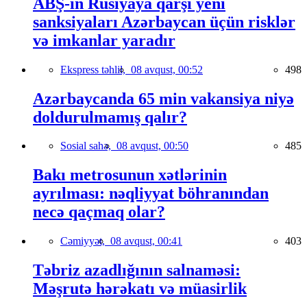
ABŞ-ın Rusiyaya qarşı yeni
sanksiyaları Azərbaycan üçün risklər
və imkanlar yaradır
Ekspress təhlil,
08 avqust, 00:52
498
Azərbaycanda 65 min vakansiya niyə
doldurulmamış qalır?
Sosial sahə,
08 avqust, 00:50
485
Bakı metrosunun xətlərinin
ayrılması: nəqliyyat böhranından
necə qaçmaq olar?
Cəmiyyət,
08 avqust, 00:41
403
Təbriz azadlığının salnaməsi:
Məşrutə hərəkatı və müasirlik