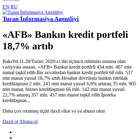
EN
RU
Turan İnformasiya Agentliyi
«AFB» Bankın kredit portfeli
18,7% artıb
Bakı/04.11.20/Turan: 2020-ci ilin üçüncü rübünün sonuna olan
vəziyyətə əsasən, «AFB» Bankın kredit portfeli 434 mln. 407 min
manat təşkil edib.İlin əvvəlindən bankın kredit portfeli 68 mln. 537
min manat yaxud 18,7% artıb.Hesabat dövründə bankın istehlak
kreditləşməsi 2 mln. 243 min manat yaxud 6,6% artaraq 35 mln. 905
min manat, biznes kreditləşməsi 66 mln. 142 min manat yaxud
22,7% artaraq 357 mln. 457 min manat təşkil edib.İpoteka
kreditləşməs...
Daha çox oxumaq üçün daxil olun və ya abunə olun
Daxil ol
Abunə ol