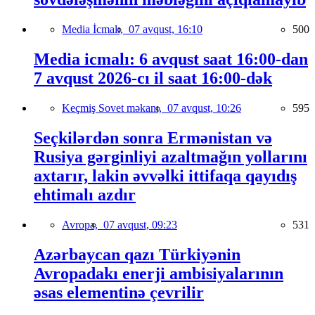
Media İcmalı,
07 avqust, 16:10
500
Media icmalı: 6 avqust saat 16:00-dan
7 avqust 2026-cı il saat 16:00-dək
Keçmiş Sovet məkanı,
07 avqust, 10:26
595
Seçkilərdən sonra Ermənistan və
Rusiya gərginliyi azaltmağın yollarını
axtarır, lakin əvvəlki ittifaqa qayıdış
ehtimalı azdır
Avropa,
07 avqust, 09:23
531
Azərbaycan qazı Türkiyənin
Avropadakı enerji ambisiyalarının
əsas elementinə çevrilir