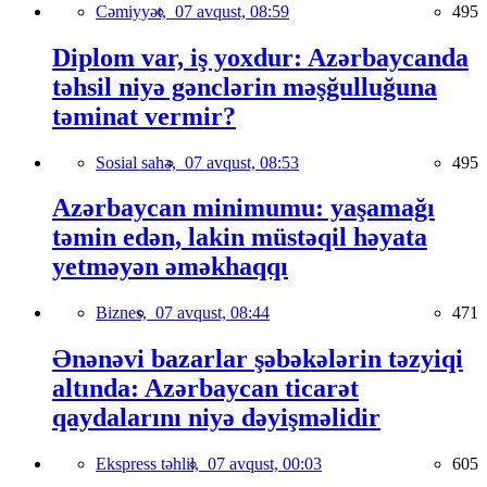
Cəmiyyət,
07 avqust, 08:59
495
Diplom var, iş yoxdur: Azərbaycanda
təhsil niyə gənclərin məşğulluğuna
təminat vermir?
Sosial sahə,
07 avqust, 08:53
495
Azərbaycan minimumu: yaşamağı
təmin edən, lakin müstəqil həyata
yetməyən əməkhaqqı
Biznes,
07 avqust, 08:44
471
Ənənəvi bazarlar şəbəkələrin təzyiqi
altında: Azərbaycan ticarət
qaydalarını niyə dəyişməlidir
Ekspress təhlil,
07 avqust, 00:03
605