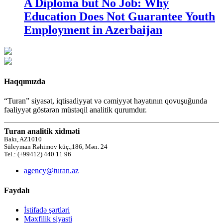
A Diploma but No Job: Why
Education Does Not Guarantee Youth
Employment in Azerbaijan
Haqqımızda
“Turan” siyasət, iqtisadiyyat və cəmiyyət həyatının qovuşuğunda
fəaliyyət göstərən müstəqil analitik qurumdur.
Turan analitik xidməti
Bakı, AZ1010
Süleyman Rəhimov küç.,186, Mən. 24
Tel.: (+99412) 440 11 96
agency@turan.az
Faydalı
İstifadə şərtləri
Məxfilik siyasti