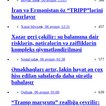
Böyük Şərq,
06 avqust, 13:05
588
İran və Ermənistan öz “TRIPP”lərini
hazırlayır
Xəzər hövzəsi,
06 avqust, 12:31
457
Xəzər geri çəkilir: su balansına dair
risklərin, nəticələrin və zəifliklərin
kompleks qiymətləndirilməsi
Sosial sahə,
06 avqust, 01:38
577
Əməkhaqları artır, lakin həyat ən çox
hiss edilən sahələrdə daha sürətlə
bahalaşır
Qafqaz,
06 avqust, 01:06
639
“Tramp marşrutu” reallığa çevrilir: