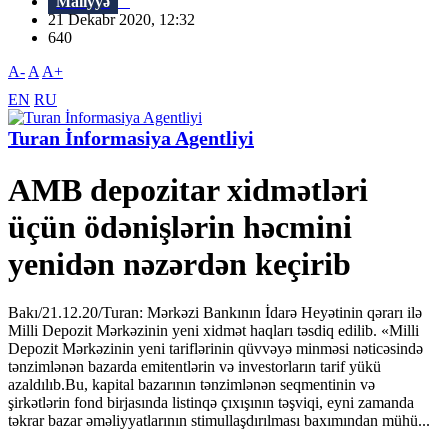
Maliyyə
21 Dekabr 2020, 12:32
640
A-
A
A+
EN
RU
Turan İnformasiya Agentliyi
AMB depozitar xidmətləri
üçün ödənişlərin həcmini
yenidən nəzərdən keçirib
Bakı/21.12.20/Turan: Mərkəzi Bankının İdarə Heyətinin qərarı ilə
Milli Depozit Mərkəzinin yeni xidmət haqları təsdiq edilib. «Milli
Depozit Mərkəzinin yeni tariflərinin qüvvəyə minməsi nəticəsində
tənzimlənən bazarda emitentlərin və investorların tarif yükü
azaldılıb.Bu, kapital bazarının tənzimlənən seqmentinin və
şirkətlərin fond birjasında listinqə çıxışının təşviqi, eyni zamanda
təkrar bazar əməliyyatlarının stimullaşdırılması baxımından mühü...