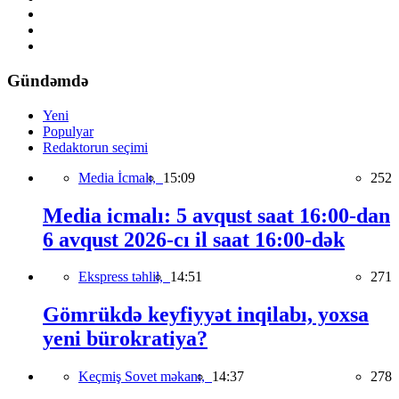
Gündəmdə
Yeni
Populyar
Redaktorun seçimi
Media İcmalı,
15:09
252
Media icmalı: 5 avqust saat 16:00-dan
6 avqust 2026-cı il saat 16:00-dək
Ekspress təhlil,
14:51
271
Gömrükdə keyfiyyət inqilabı, yoxsa
yeni bürokratiya?
Keçmiş Sovet məkanı,
14:37
278