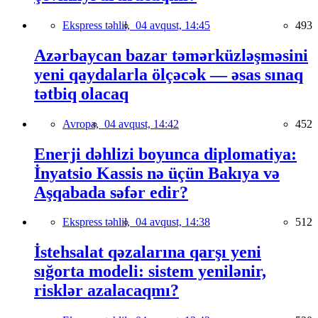
Ekspress təhlil,
04 avqust, 14:45
493
Azərbaycan bazar təmərküzləşməsini
yeni qaydalarla ölçəcək — əsas sınaq
tətbiq olacaq
Avropa,
04 avqust, 14:42
452
Enerji dəhlizi boyunca diplomatiya:
İnyatsio Kassis nə üçün Bakıya və
Aşqabada səfər edir?
Ekspress təhlil,
04 avqust, 14:38
512
İstehsalat qəzalarına qarşı yeni
sığorta modeli: sistem yenilənir,
risklər azalacaqmı?