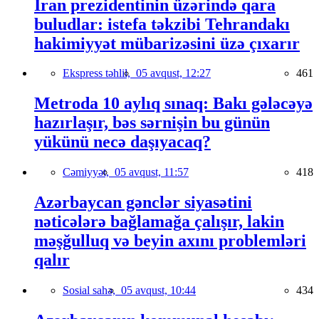
İran prezidentinin üzərində qara
buludlar: istefa təkzibi Tehrandakı
hakimiyyət mübarizəsini üzə çıxarır
Ekspress təhlil,
05 avqust, 12:27
461
Metroda 10 aylıq sınaq: Bakı gələcəyə
hazırlaşır, bəs sərnişin bu günün
yükünü necə daşıyacaq?
Cəmiyyət,
05 avqust, 11:57
418
Azərbaycan gənclər siyasətini
nəticələrə bağlamağa çalışır, lakin
məşğulluq və beyin axını problemləri
qalır
Sosial sahə,
05 avqust, 10:44
434