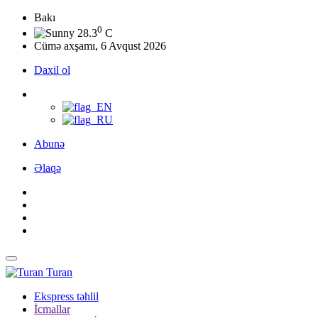
Bakı
0
28.3
C
Cümə axşamı, 6 Avqust 2026
Daxil ol
Abunə
Əlaqə
Turan
Ekspress təhlil
İcmallar