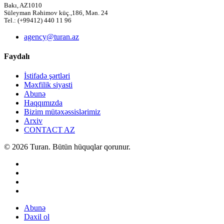
Bakı, AZ1010
Süleyman Rəhimov küç.,186, Mən. 24
Tel.: (+99412) 440 11 96
agency@turan.az
Faydalı
İstifadə şərtləri
Məxfilik siyasti
Abunə
Haqqımızda
Bizim mütəxəssislərimiz
Arxiv
CONTACT AZ
© 2026 Turan. Bütün hüquqlar qorunur.
Abunə
Daxil ol