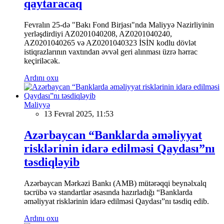
qaytaracaq
Fevralın 25-də "Bakı Fond Birjası"nda Maliyyə Nazirliyinin
yerləşdirdiyi AZ0201040208, AZ0201040240,
AZ0201040265 və AZ0201040323 İSİN kodlu dövlət
istiqrazlarının vaxtından əvvəl geri alınması üzrə hərrac
keçiriləcək.
Ardını oxu
Maliyyə
13 Fevral 2025, 11:53
Azərbaycan “Banklarda əməliyyat
risklərinin idarə edilməsi Qaydası”nı
təsdiqləyib
Azərbaycan Mərkəzi Bankı (AMB) mütərəqqi beynəlxalq
təcrübə və standartlar əsasında hazırladığı “Banklarda
əməliyyat risklərinin idarə edilməsi Qaydası”nı təsdiq edib.
Ardını oxu