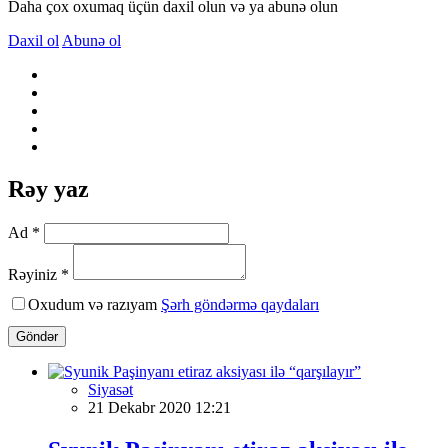
Daha çox oxumaq üçün daxil olun və ya abunə olun
Daxil ol
Abunə ol
Rəy yaz
Ad *
Rəyiniz *
Oxudum və razıyam
Şərh göndərmə qaydaları
Göndər
Siyasət
21 Dekabr 2020 12:21