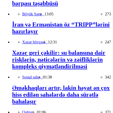
bərpası təşəbbüsü
Böyük Şərq,
13:05
273
İran və Ermənistan öz “TRIPP”lərini
hazırlayır
Xəzər hövzəsi,
12:31
247
Xəzər geri çəkilir: su balansına dair
risklərin, nəticələrin və zəifliklərin
kompleks qiymətləndirilməsi
Sosial sahə,
01:38
342
Əməkhaqları artır, lakin həyat ən çox
hiss edilən sahələrdə daha sürətlə
bahalaşır
Qafqaz,
01:06
371