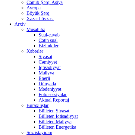
Cənub-Şərqi Asiya
Avropa
Böyük Şərq
Xəzər hövzəsi
Arxiv
Müsahibə
Sual-cavab
Çətin sual
Bizimkiler
Xəbərlər
Siyasət
Cəmiyyət
İqtisadiyyat
Maliyyə
Enerji
Dünyada
Mədəniyyət
Foto sessiyalar
Aktual Reportaj
Buraxılışlar
Bülleten Siyasət
Bülleten İqtisadiyyat
Bülleten Maliyyə
Bülleten Energetika
Söz istəyirəm