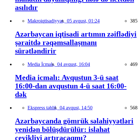
asılıdır
Makroiqtisadiyyat,
05 avqust, 01:24
385
Azərbaycan iqtisadi artımın zəiflədiyi
şəraitdə rəqəmsallaşmanı
sürətləndirir
Media İcmalı,
04 avqust, 16:04
469
Media icmalı: Avqustun 3-ü saat
16:00-dan avqustun 4-ü saat 16:00-
dək
Ekspress təhlil,
04 avqust, 14:50
568
Azərbaycanda gömrük səlahiyyətləri
yenidən bölüşdürülür: islahat
çevikliyi artıracaqmı?