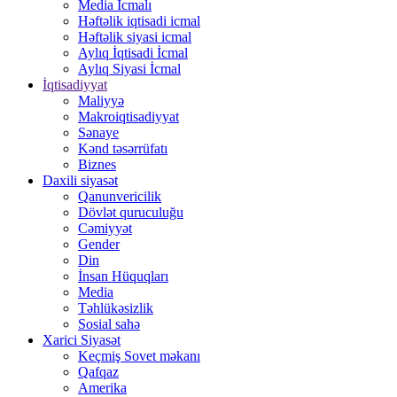
Media İcmalı
Həftəlik iqtisadi icmal
Həftəlik siyasi icmal
Aylıq İqtisadi İcmal
Aylıq Siyasi İcmal
İqtisadiyyat
Maliyyə
Makroiqtisadiyyat
Sənaye
Kənd təsərrüfatı
Biznes
Daxili siyasət
Qanunvericilik
Dövlət quruculuğu
Cəmiyyət
Gender
Din
İnsan Hüquqları
Media
Təhlükəsizlik
Sosial sahə
Xarici Siyasət
Keçmiş Sovet məkanı
Qafqaz
Amerika