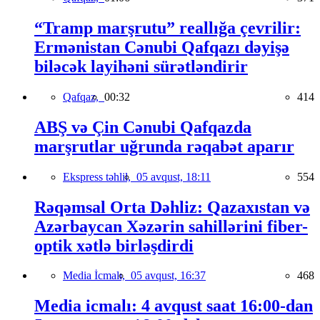
“Tramp marşrutu” reallığa çevrilir:
Ermənistan Cənubi Qafqazı dəyişə
biləcək layihəni sürətləndirir
Qafqaz,
00:32
414
ABŞ və Çin Cənubi Qafqazda
marşrutlar uğrunda rəqabət aparır
Ekspress təhlil,
05 avqust, 18:11
554
Rəqəmsal Orta Dəhliz: Qazaxıstan və
Azərbaycan Xəzərin sahillərini fiber-
optik xətlə birləşdirdi
Media İcmalı,
05 avqust, 16:37
468
Media icmalı: 4 avqust saat 16:00-dan