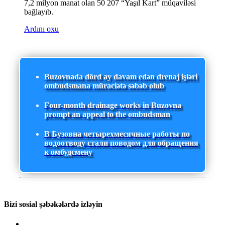
7,2 milyon manat olan 50 207 “Yaşıl Kart” müqaviləsi
bağlayıb.
Ardını oxu
Buzovnada dörd ay davam edən drenaj işləri
ombudsmana müraciətə səbəb olub
Four-month drainage works in Buzovna
prompt an appeal to the ombudsman
В Бузовна четырехмесячные работы по
водоотводу стали поводом для обращения
к омбудсмену
Bizi sosial şəbəkələrdə izləyin