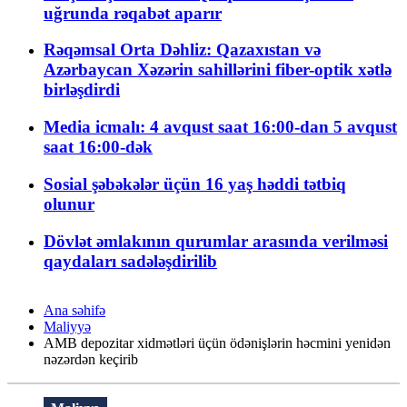
uğrunda rəqabət aparır
Rəqəmsal Orta Dəhliz: Qazaxıstan və
Azərbaycan Xəzərin sahillərini fiber-optik xətlə
birləşdirdi
Media icmalı: 4 avqust saat 16:00-dan 5 avqust
saat 16:00-dək
Sosial şəbəkələr üçün 16 yaş həddi tətbiq
olunur
Dövlət əmlakının qurumlar arasında verilməsi
qaydaları sadələşdirilib
Ana səhifə
Maliyyə
AMB depozitar xidmətləri üçün ödənişlərin həcmini yenidən
nəzərdən keçirib