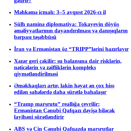
gətirir?
Məhkəmə icmalı: 3–5 avqust 2026-cı il
Sülh naminə diplomatiya: Tokayevin döyüş
əməliyyatlarının dayandırılması və danışıqların
bərpası təşəbbüsü
İran və Ermənistan öz “TRIPP”lərini hazırlayır
Xəzər geri çəkilir: su balansına dair risklərin,
nəticələrin və zəifliklərin kompleks
qiymətləndirilməsi
Əməkhaqları artır, lakin həyat ən çox hiss
edilən sahələrdə daha sürətlə bahalaşır
“Tramp marşrutu” reallığa çevrilir:
Ermənistan Cənubi Qafqazı dəyişə biləcək
layihəni sürətləndirir
ABŞ və Çin Cənubi Qafqazda marşrutlar