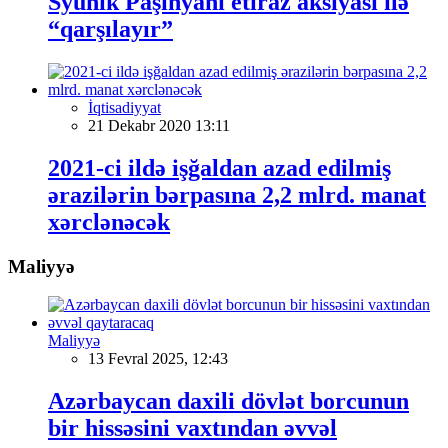
Syunik Paşinyanı etiraz aksiyası ilə
“qarşılayır”
İqtisadiyyat
21 Dekabr 2020 13:11
2021-ci ildə işğaldan azad edilmiş
ərazilərin bərpasına 2,2 mlrd. manat
xərclənəcək
Maliyyə
Maliyyə
13 Fevral 2025, 12:43
Azərbaycan daxili dövlət borcunun
bir hissəsini vaxtından əvvəl