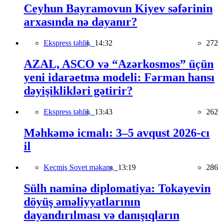
Ceyhun Bayramovun Kiyev səfərinin
arxasında nə dayanır?
Ekspress təhlil,
14:32
272
AZAL, ASCO və “Azərkosmos” üçün
yeni idarəetmə modeli: Fərman hansı
dəyişiklikləri gətirir?
Ekspress təhlil,
13:43
262
Məhkəmə icmalı: 3–5 avqust 2026-cı
il
Keçmiş Sovet məkanı,
13:19
286
Sülh naminə diplomatiya: Tokayevin
döyüş əməliyyatlarının
dayandırılması və danışıqların