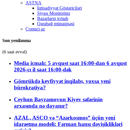
ASTNA
İqtisadiyyat Göstəriciləri
Siyası Monitorinq
Bazarların icmalı
Qarabağ münaqişəsi
Contact az
Son yenilənmə
(6 saat əvvəl)
Media icmalı: 5 avqust saat 16:00-dan 6 avqust
2026-cı il saat 16:00-dək
Gömrükdə keyfiyyət inqilabı, yoxsa yeni
bürokratiya?
Ceyhun Bayramovun Kiyev səfərinin
arxasında nə dayanır?
AZAL, ASCO və “Azərkosmos” üçün yeni
idarəetmə modeli: Fərman hansı dəyişiklikləri