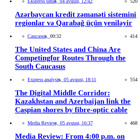
Ekspress təhlil,
04 avqust, 12:42
520
Azərbaycan kredit zəmanəti sistemini
regionlar və Qarabağ üçün yeniləyir
Caucasus,
00:32
414
The United States and China Are
Competingfor Routes Through the
South Caucasus
Express analysis,
05 avqust, 18:11
554
The Digital Middle Corridor:
Kazakhstan and Azerbaijan link the
Caspian shores by fibre-optic cable
Media Review,
05 avqust, 16:37
468
Media Review: From 4:00 p.m. on