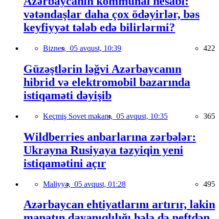
Azərbaycanın kommunal hesabı:
vətəndaşlar daha çox ödəyirlər, bəs
keyfiyyət tələb edə bilirlərmi?
Biznes,
05 avqust, 10:39
422
Güzəştlərin ləğvi Azərbaycanın
hibrid və elektromobil bazarında
istiqaməti dəyişib
Keçmiş Sovet məkanı,
05 avqust, 10:35
365
Wildberries anbarlarına zərbələr:
Ukrayna Rusiyaya təzyiqin yeni
istiqamətini açır
Maliyyə,
05 avqust, 01:28
495
Azərbaycan ehtiyatlarını artırır, lakin
manatın dayanıqlılığı hələ də neftdən