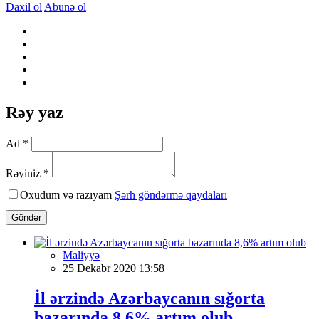
Daxil ol
Abunə ol
Rəy yaz
Ad *
Rəyiniz *
Oxudum və razıyam
Şərh göndərmə qaydaları
Göndər
Maliyyə
25 Dekabr 2020 13:58
İl ərzində Azərbaycanın sığorta
bazarında 8,6% artım olub