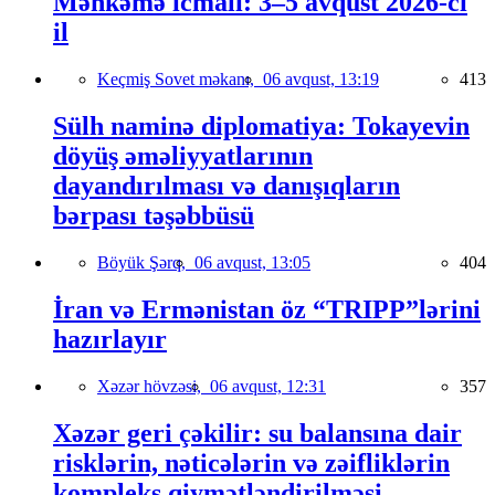
Məhkəmə icmalı: 3–5 avqust 2026-cı
il
Keçmiş Sovet məkanı,
06 avqust, 13:19
413
Sülh naminə diplomatiya: Tokayevin
döyüş əməliyyatlarının
dayandırılması və danışıqların
bərpası təşəbbüsü
Böyük Şərq,
06 avqust, 13:05
404
İran və Ermənistan öz “TRIPP”lərini
hazırlayır
Xəzər hövzəsi,
06 avqust, 12:31
357
Xəzər geri çəkilir: su balansına dair
risklərin, nəticələrin və zəifliklərin
kompleks qiymətləndirilməsi