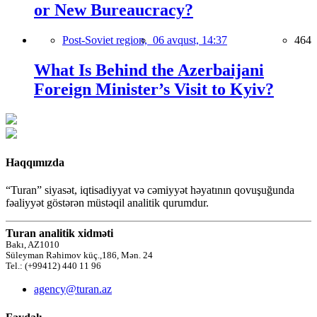
or New Bureaucracy?
Post-Soviet region,
06 avqust, 14:37
464
What Is Behind the Azerbaijani
Foreign Minister’s Visit to Kyiv?
Haqqımızda
“Turan” siyasət, iqtisadiyyat və cəmiyyət həyatının qovuşuğunda
fəaliyyət göstərən müstəqil analitik qurumdur.
Turan analitik xidməti
Bakı, AZ1010
Süleyman Rəhimov küç.,186, Mən. 24
Tel.: (+99412) 440 11 96
agency@turan.az