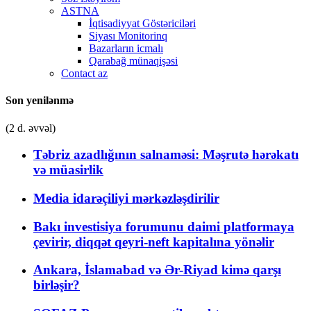
ASTNA
İqtisadiyyat Göstəriciləri
Siyası Monitorinq
Bazarların icmalı
Qarabağ münaqişəsi
Contact az
Son yenilənmə
(2 d. əvvəl)
Təbriz azadlığının salnaməsi: Məşrutə hərəkatı
və müasirlik
Media idarəçiliyi mərkəzləşdirilir
Bakı investisiya forumunu daimi platformaya
çevirir, diqqət qeyri-neft kapitalına yönəlir
Ankara, İslamabad və Ər-Riyad kimə qarşı
birləşir?