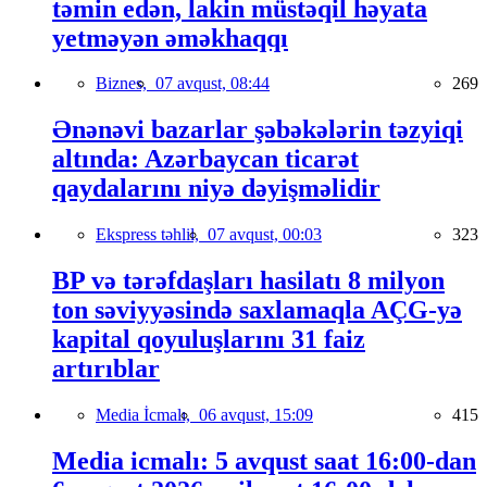
təmin edən, lakin müstəqil həyata
yetməyən əməkhaqqı
Biznes,
07 avqust, 08:44
269
Ənənəvi bazarlar şəbəkələrin təzyiqi
altında: Azərbaycan ticarət
qaydalarını niyə dəyişməlidir
Ekspress təhlil,
07 avqust, 00:03
323
BP və tərəfdaşları hasilatı 8 milyon
ton səviyyəsində saxlamaqla AÇG-yə
kapital qoyuluşlarını 31 faiz
artırıblar
Media İcmalı,
06 avqust, 15:09
415
Media icmalı: 5 avqust saat 16:00-dan