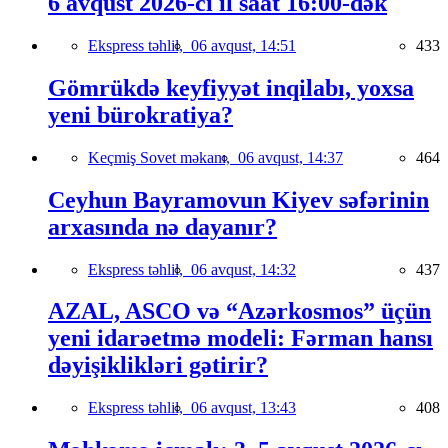
6 avqust 2026-cı il saat 16:00-dək
Ekspress təhlil,
06 avqust, 14:51
433
Gömrükdə keyfiyyət inqilabı, yoxsa
yeni bürokratiya?
Keçmiş Sovet məkanı,
06 avqust, 14:37
464
Ceyhun Bayramovun Kiyev səfərinin
arxasında nə dayanır?
Ekspress təhlil,
06 avqust, 14:32
437
AZAL, ASCO və “Azərkosmos” üçün
yeni idarəetmə modeli: Fərman hansı
dəyişiklikləri gətirir?
Ekspress təhlil,
06 avqust, 13:43
408