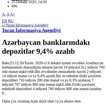
25 Dekabr 2020, 14:39
696
A-
A
A+
EN
RU
Turan İnformasiya Agentliyi
Azərbaycan banklarındakı
depozitlər 9,4% azalıb
Bakı/25.12.20/Turan: 2020-ci il dekabr ayının əvvəlinə Azərbaycan
banklarındakı depozitlərin ümumi həcmi 19 milyard 312 milyon 700
min manat təşkil edib.İlin əvvəlindən əmanətlərin həcmi 2 milyard
14 milyon manat və ya 9,4% azalıb.İlin əvvəlindən fiziki şəxslərin
depozitləri 710 milyon 200 min manat və ya 8,3% azalaraq 7
milyard 797 milyon 800 min manat təşkil edib.Fiziki şəxslərin
müddətli depozitləri 4 milyard 760 milyon 800 min manat (azalma
8...
Daha çox oxumaq üçün daxil olun və ya abunə olun