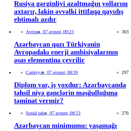
Rusiya gərginliyi azaltmağın yollarını
axtarır, lakin əvvəlki ittifaqa qayıdış
ehtimalı azdır
Avropa,
07 avqust, 09:23
303
Azərbaycan qazı Türkiyənin
Avropadakı enerji ambisiyalarının
əsas elementinə çevrilir
Cəmiyyət,
07 avqust, 08:59
297
Diplom var, iş yoxdur: Azərbaycanda
təhsil niyə gənclərin məşğulluğuna
təminat vermir?
Sosial sahə,
07 avqust, 08:53
276
Azərbaycan minimumu: yaşamağı