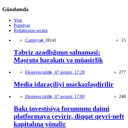
Gündəmdə
Yeni
Populyar
Redaktorun seçimi
Cəmiyyət,
00:41
15
Təbriz azadlığının salnaməsi:
Məşrutə hərəkatı və müasirlik
Ekspress təhlil,
07 avqust, 17:28
277
Media idarəçiliyi mərkəzləşdirilir
Ekspress təhlil,
07 avqust, 17:00
248
Bakı investisiya forumunu daimi
platformaya çevirir, diqqət qeyri-neft
kapitalına yönəlir