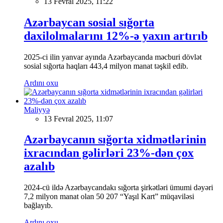
13 Fevral 2025, 11:22
Azərbaycan sosial sığorta
daxilolmalarını 12%-ə yaxın artırıb
2025-ci ilin yanvar ayında Azərbaycanda məcburi dövlət
sosial sığorta haqları 443,4 milyon manat təşkil edib.
Ardını oxu
Maliyyə
13 Fevral 2025, 11:07
Azərbaycanın sığorta xidmətlərinin
ixracından gəlirləri 23%-dən çox
azalıb
2024-cü ildə Azərbaycandakı sığorta şirkətləri ümumi dəyəri
7,2 milyon manat olan 50 207 “Yaşıl Kart” müqaviləsi
bağlayıb.
Ardını oxu