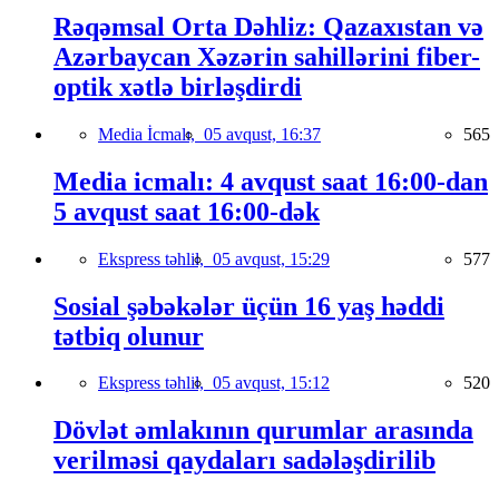
Rəqəmsal Orta Dəhliz: Qazaxıstan və
Azərbaycan Xəzərin sahillərini fiber-
optik xətlə birləşdirdi
Media İcmalı,
05 avqust, 16:37
565
Media icmalı: 4 avqust saat 16:00-dan
5 avqust saat 16:00-dək
Ekspress təhlil,
05 avqust, 15:29
577
Sosial şəbəkələr üçün 16 yaş həddi
tətbiq olunur
Ekspress təhlil,
05 avqust, 15:12
520
Dövlət əmlakının qurumlar arasında
verilməsi qaydaları sadələşdirilib