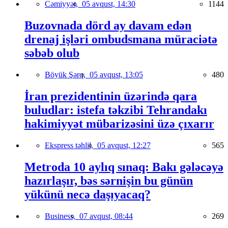
Cəmiyyət,
05 avqust, 14:30
1144
Buzovnada dörd ay davam edən
drenaj işləri ombudsmana müraciətə
səbəb olub
Böyük Şərq,
05 avqust, 13:05
480
İran prezidentinin üzərində qara
buludlar: istefa təkzibi Tehrandakı
hakimiyyət mübarizəsini üzə çıxarır
Ekspress təhlil,
05 avqust, 12:27
565
Metroda 10 aylıq sınaq: Bakı gələcəyə
hazırlaşır, bəs sərnişin bu günün
yükünü necə daşıyacaq?
Business,
07 avqust, 08:44
269