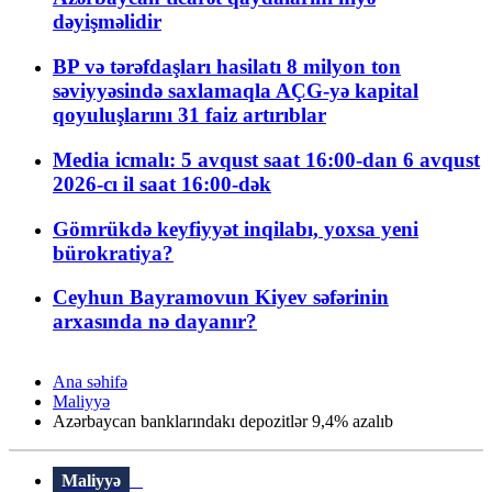
dəyişməlidir
BP və tərəfdaşları hasilatı 8 milyon ton
səviyyəsində saxlamaqla AÇG-yə kapital
qoyuluşlarını 31 faiz artırıblar
Media icmalı: 5 avqust saat 16:00-dan 6 avqust
2026-cı il saat 16:00-dək
Gömrükdə keyfiyyət inqilabı, yoxsa yeni
bürokratiya?
Ceyhun Bayramovun Kiyev səfərinin
arxasında nə dayanır?
Ana səhifə
Maliyyə
Azərbaycan banklarındakı depozitlər 9,4% azalıb
Maliyyə