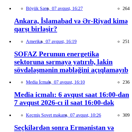
Böyük Şərq,
07 avqust, 16:27
264
Ankara, İslamabad və Ər-Riyad kimə
qarşı birləşir?
Amerika,
07 avqust, 16:19
251
SOFAZ Perunun energetika
sektoruna sərmayə yatırıb, lakin
sövdələşmənin məbləğini açıqlamayıb
Media İcmalı,
07 avqust, 16:10
236
Media icmalı: 6 avqust saat 16:00-dan
7 avqust 2026-cı il saat 16:00-dək
Keçmiş Sovet məkanı,
07 avqust, 10:26
309
Seçkilərdən sonra Ermənistan və