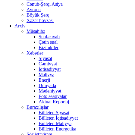
Cənub-Şərqi Asiya
Avropa
Böyük Şərq
Xəzər hövzəsi
Arxiv
Müsahibə
Sual-cavab
Çətin sual
Bizimkiler
Xəbərlər
Siyasət
Cəmiyyət
İqtisadiyyat
Maliyyə
Enerji
Dünyada
Mədəniyyət
Foto sessiyalar
Aktual Reportaj
Buraxılışlar
Bülleten Siyasət
Bülleten İqtisadiyyat
Bülleten Maliyyə
Bülleten Energetika
Söz istəyirəm