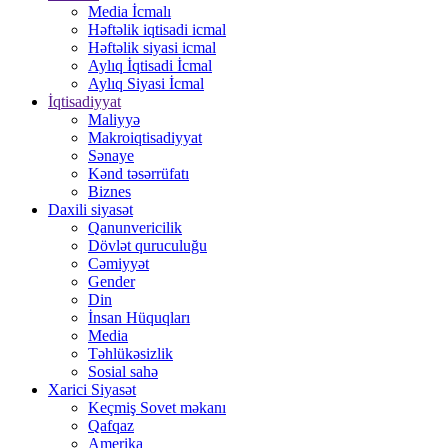
Media İcmalı
Həftəlik iqtisadi icmal
Həftəlik siyasi icmal
Aylıq İqtisadi İcmal
Aylıq Siyasi İcmal
İqtisadiyyat
Maliyyə
Makroiqtisadiyyat
Sənaye
Kənd təsərrüfatı
Biznes
Daxili siyasət
Qanunvericilik
Dövlət quruculuğu
Cəmiyyət
Gender
Din
İnsan Hüquqları
Media
Təhlükəsizlik
Sosial sahə
Xarici Siyasət
Keçmiş Sovet məkanı
Qafqaz
Amerika