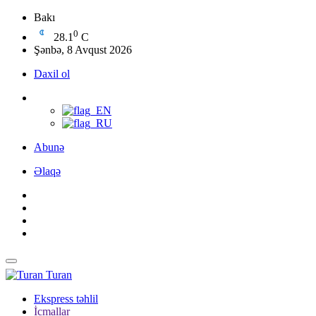
Bakı
0
28.1
C
Şənbə, 8 Avqust 2026
Daxil ol
Abunə
Əlaqə
Turan
Ekspress təhlil
İcmallar