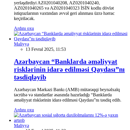
yerləşdirdiyi AZ0201040208, AZ0201040240,
AZ0201040265 və AZ0201040323 İSİN kodlu dövlət
istiqrazlarının vaxtından əvvəl geri alınması üzrə hərrac
keçiriləcək.
Ardını oxu
Maliyyə
13 Fevral 2025, 11:53
Azərbaycan “Banklarda əməliyyat
risklərinin idarə edilməsi Qaydası”nı
təsdiqləyib
Azərbaycan Mərkəzi Bankı (AMB) mütərəqqi beynəlxalq
təcrübə və standartlar əsasında hazırladığı “Banklarda
əməliyyat risklərinin idarə edilməsi Qaydası”nı təsdiq edib.
Ardını oxu
Maliyyə