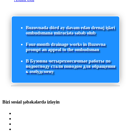
Buzovnada dörd ay davam edən drenaj işləri
ombudsmana müraciətə səbəb olub
Four-month drainage works in Buzovna
prompt an appeal to the ombudsman
В Бузовна четырехмесячные работы по
водоотводу стали поводом для обращения
к омбудсмену
Bizi sosial şəbəkələrdə izləyin