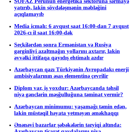
SOFAZ Perunun energetika sektoruna sərmayə
yatırıb, lakin sövdələşmənin məbləğini
açıqlamayıb
Media icmalı: 6 avqust saat 16:00-dan 7 avqust
2026-cı il saat 16:00-dək
Seçkilərdən sonra Ermənistan və Rusiya
gərginliyi azaltmağın yollarını axtarır, lakin
əvvəlki ittifaqa qayıdış ehtimalı azdır
Azərbaycan qazı Türkiyənin Avropadakı enerji
ambisiyalarının əsas elementinə çevrilir
Diplom var, iş yoxdur: Azərbaycanda təhsil
niyə gənclərin məşğulluğuna təminat vermir?
Azərbaycan minimumu: yaşamağı təmin edən,
lakin müstəqil həyata yetməyən əməkhaqqı
Ənənəvi bazarlar şəbəkələrin təzyiqi altında:
Azərbaycan ticarət qaydalarını niyə