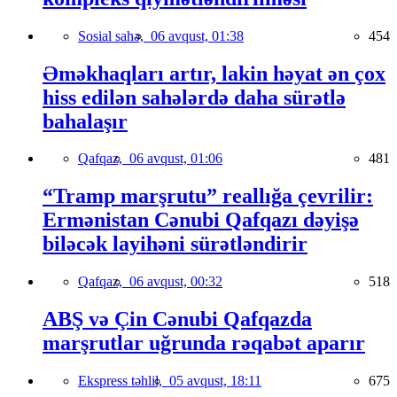
Sosial sahə,
06 avqust, 01:38
454
Əməkhaqları artır, lakin həyat ən çox
hiss edilən sahələrdə daha sürətlə
bahalaşır
Qafqaz,
06 avqust, 01:06
481
“Tramp marşrutu” reallığa çevrilir:
Ermənistan Cənubi Qafqazı dəyişə
biləcək layihəni sürətləndirir
Qafqaz,
06 avqust, 00:32
518
ABŞ və Çin Cənubi Qafqazda
marşrutlar uğrunda rəqabət aparır
Ekspress təhlil,
05 avqust, 18:11
675