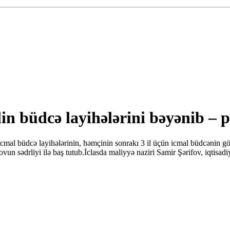
in büdcə layihələrini bəyənib – 
cmal büdcə layihələrinin, həmçinin sonrakı 3 il üçün icmal büdcənin gös
un sədrliyi ilə baş tutub.İclasda maliyyə naziri Samir Şərifov, iqtisad