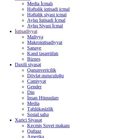
Media İcmalı
Həftəlik iqtisadi icmal
Həftəlik siyasi icmal
Aylıq İqtisadi İcmal
Aylıq Siyasi İcmal
İqtisadiyyat
Maliyyə
Makroiqtisadiyyat
Sənaye
Kənd təsərrüfatı
Biznes
Daxili siyasət
Qanunvericilik
Dövlət quruculuğu
Cəmiyyət
Gender
Din
İnsan Hüquqları
Media
Təhlükəsizlik
Sosial sahə
Xarici Siyasət
Keçmiş Sovet məkanı
Qafqaz
Amerika