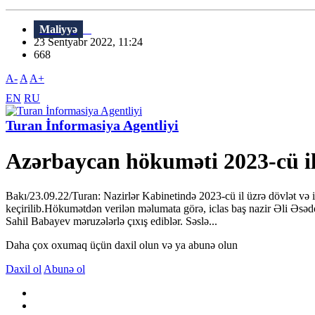
Maliyyə
23 Sentyabr 2022, 11:24
668
A-
A
A+
EN
RU
Turan İnformasiya Agentliyi
Azərbaycan hökuməti 2023-cü il
Bakı/23.09.22/Turan: Nazirlər Kabinetində 2023-cü il üzrə dövlət və i
keçirilib.Hökumətdən verilən məlumata görə, iclas baş nazir Əli Əsədov
Sahil Babayev məruzələrlə çıxış ediblər. Səslə...
Daha çox oxumaq üçün daxil olun və ya abunə olun
Daxil ol
Abunə ol