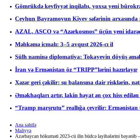
Gömrükdə keyfiyyət inqilabı, yoxsa yeni bürokr
Ceyhun Bayramovun Kiyev səfərinin arxasında 
AZAL, ASCO və “Azərkosmos” üçün yeni idarəetm
Məhkəmə icmalı: 3–5 avqust 2026-cı il
Sülh naminə diplomatiya: Tokayevin döyüş əməli
İran və Ermənistan öz “TRIPP”lərini hazırlayır
Xəzər geri çəkilir: su balansına dair risklərin, nə
Əməkhaqları artır, lakin həyat ən çox hiss edilən
“Tramp marşrutu” reallığa çevrilir: Ermənistan C
Ana səhifə
Maliyyə
Azərbaycan hökuməti 2023-cü ilin büdcə layihələrini bəyənib 