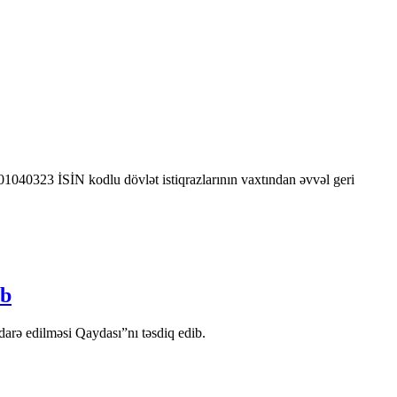
0323 İSİN kodlu dövlət istiqrazlarının vaxtından əvvəl geri
ib
arə edilməsi Qaydası”nı təsdiq edib.