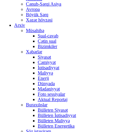
Cənub-Şərqi Asiya
Avropa
Böyük Şərq
Xəzər hövzəsi
Arxiv
Müsahibə
Sual-cavab
Çətin sual
Bizimkiler
Xəbərlər
Siyasət
Cəmiyyət
İqtisadiyyat
Maliyyə
Enerji
Dünyada
Mədəniyyət
Foto sessiyalar
Aktual Reportaj
Buraxılışlar
Bülleten Siyasət
Bülleten İqtisadiyyat
Bülleten Maliyyə
Bülleten Energetika
Söz istəyirəm