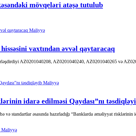
əsəndəki mövqeləri atəşə tutulub
Maliyyə
hissəsini vaxtından əvvəl qaytaracaq
 yerləşdirdiyi AZ0201040208, AZ0201040240, AZ0201040265 və AZ020104
Maliyyə
ərinin idarə edilməsi Qaydası”nı təsdiqləy
ə standartlar əsasında hazırladığı “Banklarda əməliyyat risklərinin id
Maliyyə