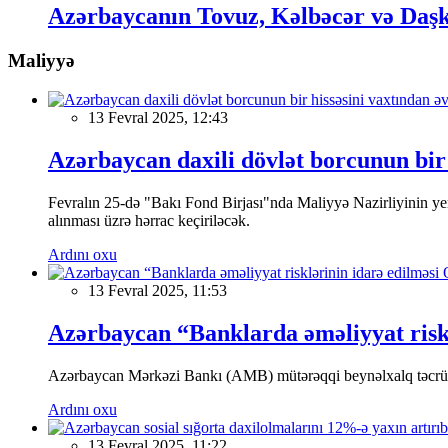
Azərbaycanın Tovuz, Kəlbəcər və Daşk
Maliyyə
13 Fevral 2025, 12:43
Azərbaycan daxili dövlət borcunun bir 
Fevralın 25-də "Bakı Fond Birjası"nda Maliyyə Nazirliyinin
alınması üzrə hərrac keçiriləcək.
Ardını oxu
13 Fevral 2025, 11:53
Azərbaycan “Banklarda əməliyyat riskl
Azərbaycan Mərkəzi Bankı (AMB) mütərəqqi beynəlxalq təcrübə v
Ardını oxu
13 Fevral 2025, 11:22