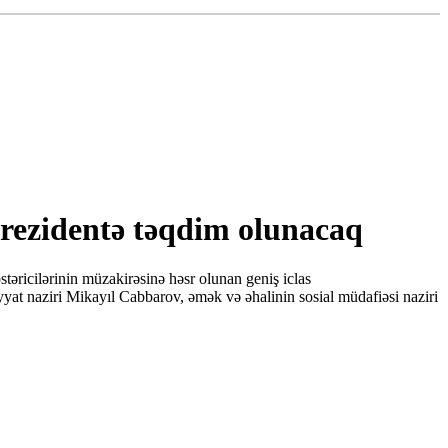
prezidentə təqdim olunacaq
təricilərinin müzakirəsinə həsr olunan geniş iclas
iyyat naziri Mikayıl Cabbarov, əmək və əhalinin sosial müdafiəsi naziri