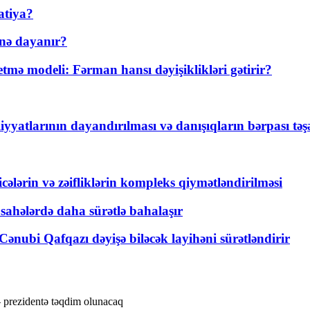
atiya?
nə dayanır?
ə modeli: Fərman hansı dəyişiklikləri gətirir?
yyatlarının dayandırılması və danışıqların bərpası tə
ticələrin və zəifliklərin kompleks qiymətləndirilməsi
 sahələrdə daha sürətlə bahalaşır
ənubi Qafqazı dəyişə biləcək layihəni sürətləndirir
– prezidentə təqdim olunacaq