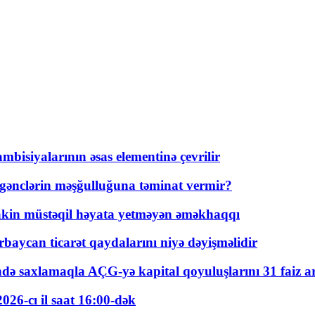
bisiyalarının əsas elementinə çevrilir
 gənclərin məşğulluğuna təminat vermir?
kin müstəqil həyata yetməyən əməkhaqqı
rbaycan ticarət qaydalarını niyə dəyişməlidir
ində saxlamaqla AÇG-yə kapital qoyuluşlarını 31 faiz ar
026-cı il saat 16:00-dək