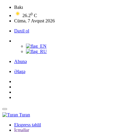
Bakı
0
26.2
C
Cümə, 7 Avqust 2026
Daxil ol
Abunə
Əlaqə
Turan
Ekspress təhlil
İcmallar