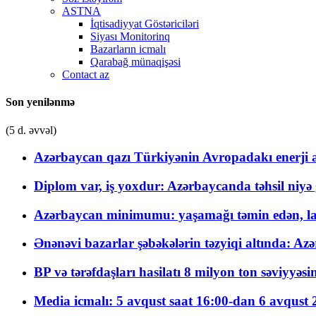
ASTNA
İqtisadiyyat Göstəriciləri
Siyası Monitorinq
Bazarların icmalı
Qarabağ münaqişəsi
Contact az
Son yenilənmə
(5 d. əvvəl)
Azərbaycan qazı Türkiyənin Avropadakı enerji am
Diplom var, iş yoxdur: Azərbaycanda təhsil niyə
Azərbaycan minimumu: yaşamağı təmin edən, la
Ənənəvi bazarlar şəbəkələrin təzyiqi altında: Azə
BP və tərəfdaşları hasilatı 8 milyon ton səviyyəs
Media icmalı: 5 avqust saat 16:00-dan 6 avqust 2