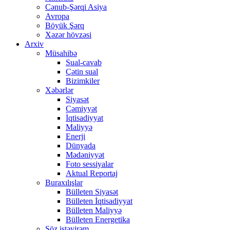
Cənub-Şərqi Asiya
Avropa
Böyük Şərq
Xəzər hövzəsi
Arxiv
Müsahibə
Sual-cavab
Çətin sual
Bizimkiler
Xəbərlər
Siyasət
Cəmiyyət
İqtisadiyyat
Maliyyə
Enerji
Dünyada
Mədəniyyət
Foto sessiyalar
Aktual Reportaj
Buraxılışlar
Bülleten Siyasət
Bülleten İqtisadiyyat
Bülleten Maliyyə
Bülleten Energetika
Söz istəyirəm