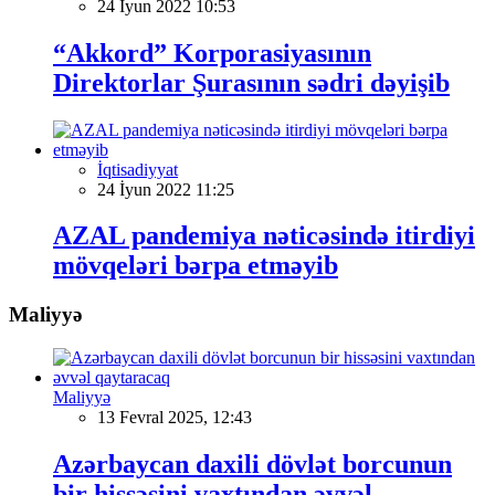
24 İyun 2022 10:53
“Akkord” Korporasiyasının
Direktorlar Şurasının sədri dəyişib
İqtisadiyyat
24 İyun 2022 11:25
AZAL pandemiya nəticəsində itirdiyi
mövqeləri bərpa etməyib
Maliyyə
Maliyyə
13 Fevral 2025, 12:43
Azərbaycan daxili dövlət borcunun
bir hissəsini vaxtından əvvəl