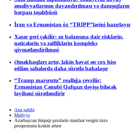
əməliyyatlarının dayandırılması və danışıqların
bərpası təşəbbüsü
İran və Ermənistan öz “TRIPP”lərini hazırlayır
Xəzər geri çəkilir: su balansına dair risklərin,
nəticələrin və zəifliklərin kompleks
qiymətləndirilməsi
Əməkhaqları artır, lakin həyat ən çox hiss
edilən sahələrdə daha sürətlə bahalaşır
“Tramp marşrutu” reallığa çevrilir:
Ermənistan Cənubi Qafqazı dəyişə biləcək
layihəni sürətləndirir
Ana səhifə
Maliyyə
Azərbaycan hüquqi şəxslərin mənfəət vergisi üzrə
proqnozunu kəskin artırır