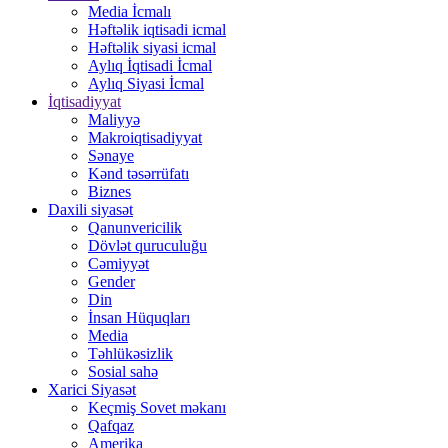
Media İcmalı
Həftəlik iqtisadi icmal
Həftəlik siyasi icmal
Aylıq İqtisadi İcmal
Aylıq Siyasi İcmal
İqtisadiyyat
Maliyyə
Makroiqtisadiyyat
Sənaye
Kənd təsərrüfatı
Biznes
Daxili siyasət
Qanunvericilik
Dövlət quruculuğu
Cəmiyyət
Gender
Din
İnsan Hüquqları
Media
Təhlükəsizlik
Sosial sahə
Xarici Siyasət
Keçmiş Sovet məkanı
Qafqaz
Amerika