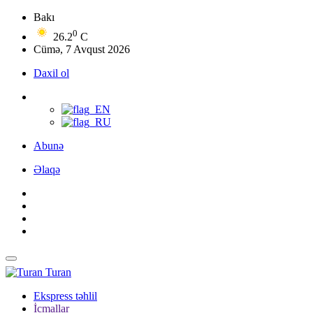
Bakı
0
26.2
C
Cümə, 7 Avqust 2026
Daxil ol
Abunə
Əlaqə
Turan
Ekspress təhlil
İcmallar