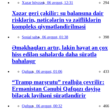
Xəzər hövzəsi,
06 avqust, 12:31
294
Xəzər geri çəkilir: su balansına dair
risklərin, nəticələrin və zəifliklərin
kompleks qiymətləndirilməsi
Sosial sahə,
06 avqust, 01:38
398
Əməkhaqları artır, lakin həyat ən çox
hiss edilən sahələrdə daha sürətlə
bahalaşır
Qafqaz,
06 avqust, 01:06
433
“Tramp marşrutu” reallığa çevrilir:
Ermənistan Cənubi Qafqazı dəyişə
biləcək layihəni sürətləndirir
Qafqaz,
06 avqust, 00:32
466