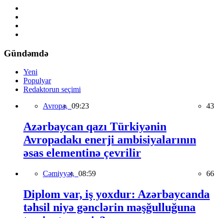
Gündəmdə
Yeni
Populyar
Redaktorun seçimi
Avropa,
09:23
43
Azərbaycan qazı Türkiyənin
Avropadakı enerji ambisiyalarının
əsas elementinə çevrilir
Cəmiyyət,
08:59
66
Diplom var, iş yoxdur: Azərbaycanda
təhsil niyə gənclərin məşğulluğuna