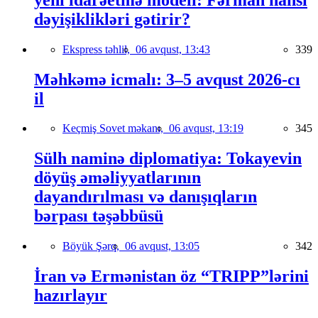
dəyişiklikləri gətirir?
Ekspress təhlil,
06 avqust, 13:43
339
Məhkəmə icmalı: 3–5 avqust 2026-cı
il
Keçmiş Sovet məkanı,
06 avqust, 13:19
345
Sülh naminə diplomatiya: Tokayevin
döyüş əməliyyatlarının
dayandırılması və danışıqların
bərpası təşəbbüsü
Böyük Şərq,
06 avqust, 13:05
342
İran və Ermənistan öz “TRIPP”lərini
hazırlayır