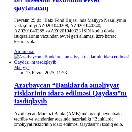
qaytaracaq
Fevralın 25-də "Bakı Fond Birjası"nda Maliyyə Nazirliyinin
yerləşdirdiyi AZ0201040208, AZ0201040240,
AZ0201040265 və AZ0201040323 İSİN kodlu dövlət
istiqrazlarının vaxtından əvvəl geri alınması üzrə hərrac
keçiriləcək.
Ardını oxu
Maliyyə
13 Fevral 2025, 11:53
Azərbaycan “Banklarda əməliyyat
risklərinin idarə edilməsi Qaydası”nı
təsdiqləyib
Azərbaycan Mərkəzi Bankı (AMB) mütərəqqi beynəlxalq
təcrübə və standartlar əsasında hazırladığı “Banklarda
əməliyyat risklərinin idarə edilməsi Qaydası”nı təsdiq edib.