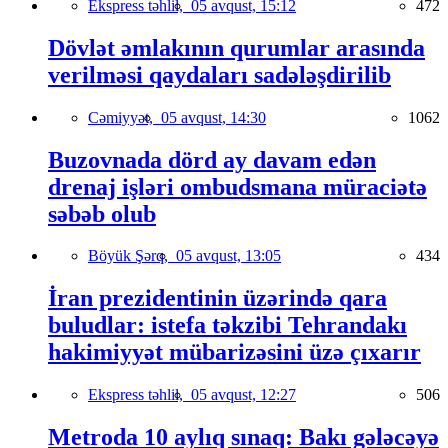
Ekspress təhlil,
05 avqust, 15:12
472
Dövlət əmlakının qurumlar arasında
verilməsi qaydaları sadələşdirilib
Cəmiyyət,
05 avqust, 14:30
1062
Buzovnada dörd ay davam edən
drenaj işləri ombudsmana müraciətə
səbəb olub
Böyük Şərq,
05 avqust, 13:05
434
İran prezidentinin üzərində qara
buludlar: istefa təkzibi Tehrandakı
hakimiyyət mübarizəsini üzə çıxarır
Ekspress təhlil,
05 avqust, 12:27
506
Metroda 10 aylıq sınaq: Bakı gələcəyə