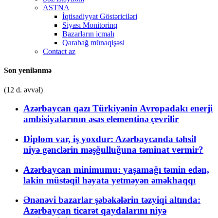
ASTNA
İqtisadiyyat Göstəriciləri
Siyası Monitorinq
Bazarların icmalı
Qarabağ münaqişəsi
Contact az
Son yenilənmə
(12 d. əvvəl)
Azərbaycan qazı Türkiyənin Avropadakı enerji
ambisiyalarının əsas elementinə çevrilir
Diplom var, iş yoxdur: Azərbaycanda təhsil
niyə gənclərin məşğulluğuna təminat vermir?
Azərbaycan minimumu: yaşamağı təmin edən,
lakin müstəqil həyata yetməyən əməkhaqqı
Ənənəvi bazarlar şəbəkələrin təzyiqi altında:
Azərbaycan ticarət qaydalarını niyə