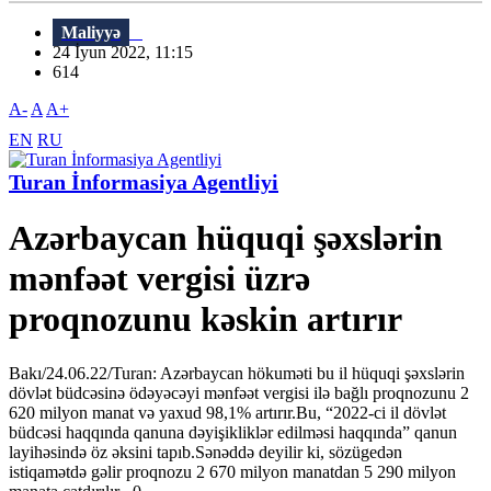
Maliyyə
24 İyun 2022, 11:15
614
A-
A
A+
EN
RU
Turan İnformasiya Agentliyi
Azərbaycan hüquqi şəxslərin
mənfəət vergisi üzrə
proqnozunu kəskin artırır
Bakı/24.06.22/Turan: Azərbaycan hökuməti bu il hüquqi şəxslərin
dövlət büdcəsinə ödəyəcəyi mənfəət vergisi ilə bağlı proqnozunu 2
620 milyon manat və yaxud 98,1% artırır.Bu, “2022-ci il dövlət
büdcəsi haqqında qanuna dəyişikliklər edilməsi haqqında” qanun
layihəsində öz əksini tapıb.Sənəddə deyilir ki, sözügedən
istiqamətdə gəlir proqnozu 2 670 milyon manatdan 5 290 milyon