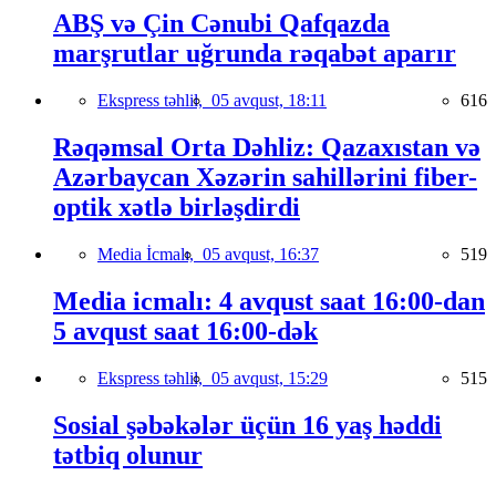
ABŞ və Çin Cənubi Qafqazda
marşrutlar uğrunda rəqabət aparır
Ekspress təhlil,
05 avqust, 18:11
616
Rəqəmsal Orta Dəhliz: Qazaxıstan və
Azərbaycan Xəzərin sahillərini fiber-
optik xətlə birləşdirdi
Media İcmalı,
05 avqust, 16:37
519
Media icmalı: 4 avqust saat 16:00-dan
5 avqust saat 16:00-dək
Ekspress təhlil,
05 avqust, 15:29
515
Sosial şəbəkələr üçün 16 yaş həddi
tətbiq olunur