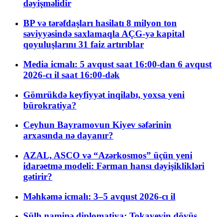
dəyişməlidir
BP və tərəfdaşları hasilatı 8 milyon ton
səviyyəsində saxlamaqla AÇG-yə kapital
qoyuluşlarını 31 faiz artırıblar
Media icmalı: 5 avqust saat 16:00-dan 6 avqust
2026-cı il saat 16:00-dək
Gömrükdə keyfiyyət inqilabı, yoxsa yeni
bürokratiya?
Ceyhun Bayramovun Kiyev səfərinin
arxasında nə dayanır?
AZAL, ASCO və “Azərkosmos” üçün yeni
idarəetmə modeli: Fərman hansı dəyişiklikləri
gətirir?
Məhkəmə icmalı: 3–5 avqust 2026-cı il
Sülh naminə diplomatiya: Tokayevin döyüş