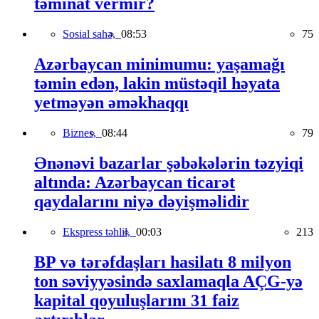
təminat vermir?
Sosial sahə,
08:53
75
Azərbaycan minimumu: yaşamağı
təmin edən, lakin müstəqil həyata
yetməyən əməkhaqqı
Biznes,
08:44
79
Ənənəvi bazarlar şəbəkələrin təzyiqi
altında: Azərbaycan ticarət
qaydalarını niyə dəyişməlidir
Ekspress təhlil,
00:03
213
BP və tərəfdaşları hasilatı 8 milyon
ton səviyyəsində saxlamaqla AÇG-yə
kapital qoyuluşlarını 31 faiz