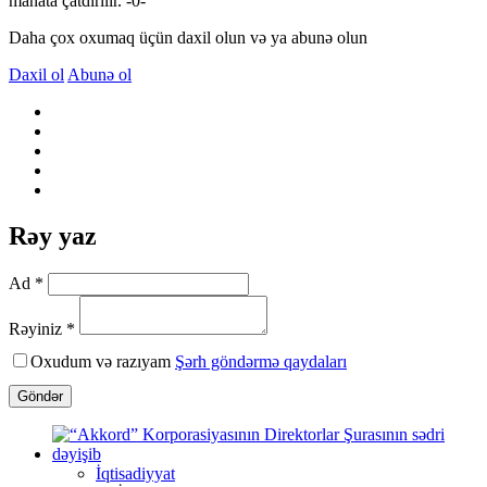
manata çatdırılır. -0-
Daha çox oxumaq üçün daxil olun və ya abunə olun
Daxil ol
Abunə ol
Rəy yaz
Ad *
Rəyiniz *
Oxudum və razıyam
Şərh göndərmə qaydaları
Göndər
İqtisadiyyat