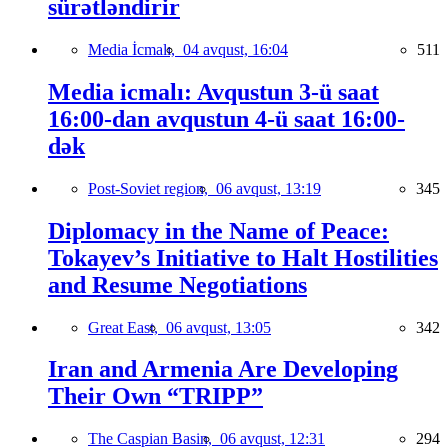
sürətləndirir
Media İcmalı,
04 avqust, 16:04
511
Media icmalı: Avqustun 3-ü saat
16:00-dan avqustun 4-ü saat 16:00-
dək
Post-Soviet region,
06 avqust, 13:19
345
Diplomacy in the Name of Peace:
Tokayev’s Initiative to Halt Hostilities
and Resume Negotiations
Great East,
06 avqust, 13:05
342
Iran and Armenia Are Developing
Their Own “TRIPP”
The Caspian Basin,
06 avqust, 12:31
294