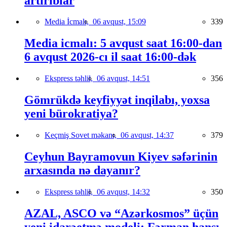
artırıblar
Media İcmalı,
06 avqust, 15:09
339
Media icmalı: 5 avqust saat 16:00-dan
6 avqust 2026-cı il saat 16:00-dək
Ekspress təhlil,
06 avqust, 14:51
356
Gömrükdə keyfiyyət inqilabı, yoxsa
yeni bürokratiya?
Keçmiş Sovet məkanı,
06 avqust, 14:37
379
Ceyhun Bayramovun Kiyev səfərinin
arxasında nə dayanır?
Ekspress təhlil,
06 avqust, 14:32
350
AZAL, ASCO və “Azərkosmos” üçün
yeni idarəetmə modeli: Fərman hansı