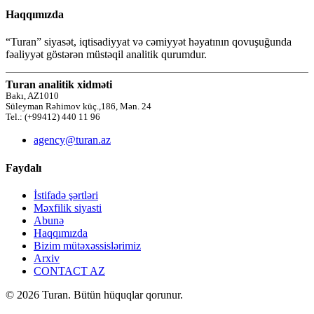
Haqqımızda
“Turan” siyasət, iqtisadiyyat və cəmiyyət həyatının qovuşuğunda
fəaliyyət göstərən müstəqil analitik qurumdur.
Turan analitik xidməti
Bakı, AZ1010
Süleyman Rəhimov küç.,186, Mən. 24
Tel.: (+99412) 440 11 96
agency@turan.az
Faydalı
İstifadə şərtləri
Məxfilik siyasti
Abunə
Haqqımızda
Bizim mütəxəssislərimiz
Arxiv
CONTACT AZ
© 2026 Turan. Bütün hüquqlar qorunur.