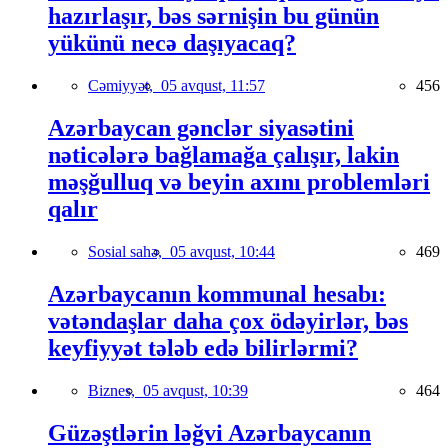
hazırlaşır, bəs sərnişin bu günün
yükünü necə daşıyacaq?
Cəmiyyət,
05 avqust, 11:57
456
Azərbaycan gənclər siyasətini
nəticələrə bağlamağa çalışır, lakin
məşğulluq və beyin axını problemləri
qalır
Sosial sahə,
05 avqust, 10:44
469
Azərbaycanın kommunal hesabı:
vətəndaşlar daha çox ödəyirlər, bəs
keyfiyyət tələb edə bilirlərmi?
Biznes,
05 avqust, 10:39
464
Güzəştlərin ləğvi Azərbaycanın