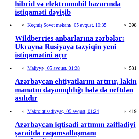
hibrid və elektromobil bazarında
istiqaməti dəyişib
Keçmiş Sovet məkanı,
05 avqust, 10:35
398
Wildberries anbarlarına zərbələr:
Ukrayna Rusiyaya təzyiqin yeni
istiqamətini açır
Maliyyə,
05 avqust, 01:28
531
Azərbaycan ehtiyatlarını artırır, lakin
manatın dayanıqlılığı hələ də neftdən
asılıdır
Makroiqtisadiyyat,
05 avqust, 01:24
419
Azərbaycan iqtisadi artımın zəiflədiyi
şəraitdə rəqəmsallaşmanı