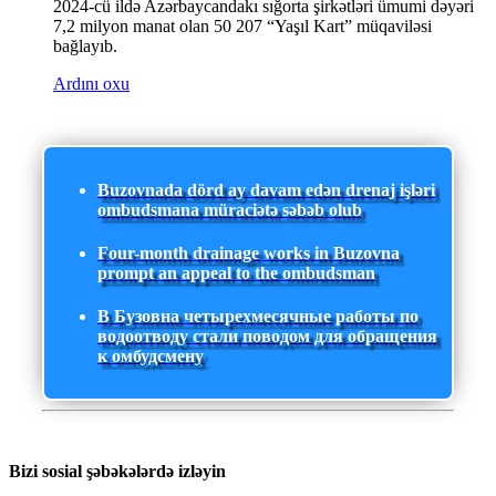
2024-cü ildə Azərbaycandakı sığorta şirkətləri ümumi dəyəri
7,2 milyon manat olan 50 207 “Yaşıl Kart” müqaviləsi
bağlayıb.
Ardını oxu
Buzovnada dörd ay davam edən drenaj işləri
ombudsmana müraciətə səbəb olub
Four-month drainage works in Buzovna
prompt an appeal to the ombudsman
В Бузовна четырехмесячные работы по
водоотводу стали поводом для обращения
к омбудсмену
Bizi sosial şəbəkələrdə izləyin