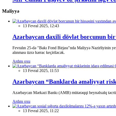
Maliyyə
13 Fevral 2025, 12:43
Azərbaycan daxili dövlət borcunun bir 
Fevralın 25-də "Bakı Fond Birjası"nda Maliyyə Nazirliyinin
alınması üzrə hərrac keçiriləcək.
Ardını oxu
13 Fevral 2025, 11:53
Azərbaycan “Banklarda əməliyyat riskl
Azərbaycan Mərkəzi Bankı (AMB) mütərəqqi beynəlxalq təcrübə v
Ardını oxu
13 Fevral 2025, 11:22