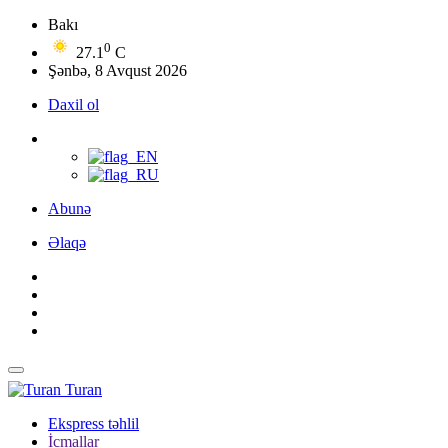
Bakı
0
27.1
C
Şənbə, 8 Avqust 2026
Daxil ol
Abunə
Əlaqə
Turan
Ekspress təhlil
İcmallar