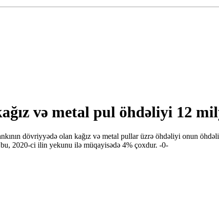
ğız və metal pul öhdəliyi 12 m
ının dövriyyədə olan kağız və metal pullar üzrə öhdəliyi onun öhdəli
i, bu, 2020-ci ilin yekunu ilə müqayisədə 4% çoxdur. -0-