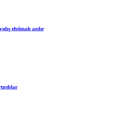
yıdış ehtimalı azdır
tırıblar