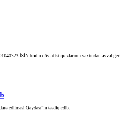
0323 İSİN kodlu dövlət istiqrazlarının vaxtından əvvəl geri
ib
arə edilməsi Qaydası”nı təsdiq edib.