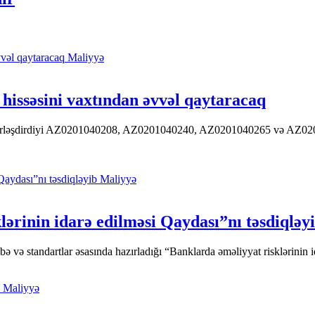
Maliyyə
hissəsini vaxtından əvvəl qaytaracaq
 yerləşdirdiyi AZ0201040208, AZ0201040240, AZ0201040265 və AZ020104
Maliyyə
ərinin idarə edilməsi Qaydası”nı təsdiqləy
ə standartlar əsasında hazırladığı “Banklarda əməliyyat risklərinin id
Maliyyə