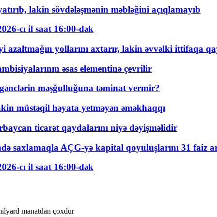
tırıb, lakin sövdələşmənin məbləğini açıqlamayıb
026-cı il saat 16:00-dək
 azaltmağın yollarını axtarır, lakin əvvəlki ittifaqa qa
bisiyalarının əsas elementinə çevrilir
 gənclərin məşğulluğuna təminat vermir?
kin müstəqil həyata yetməyən əməkhaqqı
rbaycan ticarət qaydalarını niyə dəyişməlidir
ində saxlamaqla AÇG-yə kapital qoyuluşlarını 31 faiz ar
026-cı il saat 16:00-dək
milyard manatdan çoxdur