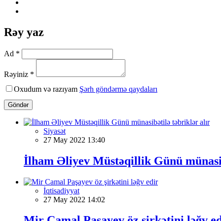
Rəy yaz
Ad *
Rəyiniz *
Oxudum və razıyam
Şərh göndərmə qaydaları
Göndər
Siyasət
27 May 2022 13:40
İlham Əliyev Müstəqillik Günü münasibə
İqtisadiyyat
27 May 2022 14:02
Mir Camal Paşayev öz şirkətini ləğv ed