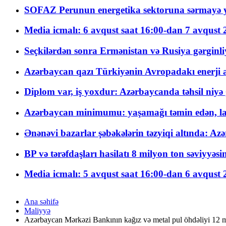
SOFAZ Perunun energetika sektoruna sərmayə ya
Media icmalı: 6 avqust saat 16:00-dan 7 avqust 2
Seçkilərdən sonra Ermənistan və Rusiya gərginliyi
Azərbaycan qazı Türkiyənin Avropadakı enerji am
Diplom var, iş yoxdur: Azərbaycanda təhsil niyə
Azərbaycan minimumu: yaşamağı təmin edən, la
Ənənəvi bazarlar şəbəkələrin təzyiqi altında: Azə
BP və tərəfdaşları hasilatı 8 milyon ton səviyyəs
Media icmalı: 5 avqust saat 16:00-dan 6 avqust 2
Ana səhifə
Maliyyə
Azərbaycan Mərkəzi Bankının kağız və metal pul öhdəliyi 12 