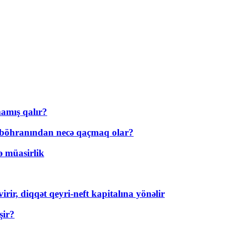
amış qalır?
t böhranından necə qaçmaq olar?
ə müasirlik
rir, diqqət qeyri-neft kapitalına yönəlir
şir?