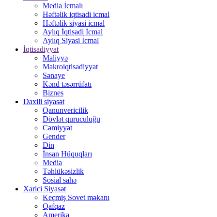
Media İcmalı
Həftəlik iqtisadi icmal
Həftəlik siyasi icmal
Aylıq İqtisadi İcmal
Aylıq Siyasi İcmal
İqtisadiyyat
Maliyyə
Makroiqtisadiyyat
Sənaye
Kənd təsərrüfatı
Biznes
Daxili siyasət
Qanunvericilik
Dövlət quruculuğu
Cəmiyyət
Gender
Din
İnsan Hüquqları
Media
Təhlükəsizlik
Sosial sahə
Xarici Siyasət
Keçmiş Sovet məkanı
Qafqaz
Amerika