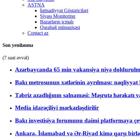
ASTNA
İqtisadiyyat Göstəriciləri
Siyası Monitorinq
Bazarların icmalı
Qarabağ münaqişəsi
Contact az
Son yenilənmə
(7 saat əvvəl)
Azərbaycanda 65 min vakansiya niyə doldurulm
Bakı metrosunun xətlərinin ayrılması: nəqliyya
Təbriz azadlığının salnaməsi: Məşrutə hərəkatı v
Media idarəçiliyi mərkəzləşdirilir
Bakı investisiya forumunu daimi platformaya çevi
Ankara, İslamabad və Ər-Riyad kimə qarşı birlə