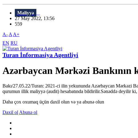
Maliyyə
27 May 2022, 13:56
559
A-
A
A+
EN
RU
Turan İnformasiya Agentliyi
Azərbaycan Mərkəzi Bankının ka
Bakı/27.05.22/Turan: 2021-ci ilin yekununda Azərbaycan Mərkəzi Bank
qurumun illik maliyyə (audit) hesabatında bildirilir.Sənəddə deyilir k
Daha çox oxumaq üçün daxil olun və ya abunə olun
Daxil ol
Abunə ol