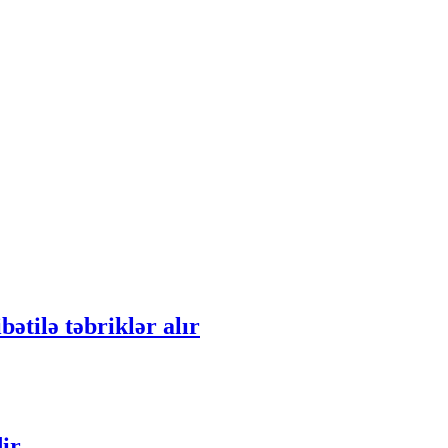
tilə təbriklər alır
ir