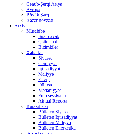
Cənub-Şərqi Asiya
Avropa
Böyük Şərq
Xəzər hövzəsi
Arxiv
Müsahibə
Sual-cavab
Çətin sual
Bizimkiler
Xəbərlər
Siyasət
Cəmiyyət
İqtisadiyyat
Maliyyə
Enerji
Dünyada
Mədəniyyət
Foto sessiyalar
Aktual Reportaj
Buraxılışlar
Bülleten Siyasət
Bülleten İqtisadiyyat
Bülleten Maliyyə
Bülleten Energetika
Söz istəyirəm