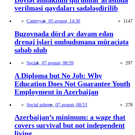
Dövlət əmlakının qurumlar arasında
verilməsi qaydaları sadələşdirilib
Cəmiyyət,
05 avqust, 14:30
1147
Buzovnada dörd ay davam edən
drenaj işləri ombudsmana müraciətə
səbəb olub
Social,
07 avqust, 08:59
297
A Diploma but No Job: Why
Education Does Not Guarantee Youth
Employment in Azerbaijan
Social sphere,
07 avqust, 08:53
278
Azerbaijan’s minimum: a wage that
covers survival but not independent
living