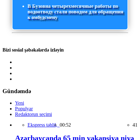
В Бузовна четырехмесячные работы по
водоотводу стали поводом для обращения
к омбудсмену
Bizi sosial şəbəkələrdə izləyin
Gündəmdə
Yeni
Populyar
Redaktorun seçimi
Ekspress təhlil,
00:52
41
Azərbaycanda 65 min vakansiya niyə