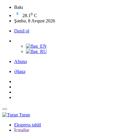
Bakı
0
28.1
C
Şənbə, 8 Avqust 2026
Daxil ol
Abunə
Əlaqə
Turan
Ekspress təhlil
İcmallar