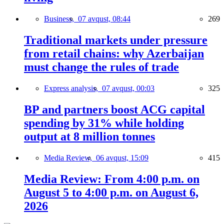
Business,
07 avqust, 08:44
269
Traditional markets under pressure
from retail chains: why Azerbaijan
must change the rules of trade
Express analysis,
07 avqust, 00:03
325
BP and partners boost ACG capital
spending by 31% while holding
output at 8 million tonnes
Media Review,
06 avqust, 15:09
415
Media Review: From 4:00 p.m. on
August 5 to 4:00 p.m. on August 6,
2026