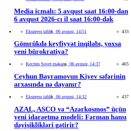
Media icmalı: 5 avqust saat 16:00-dan
6 avqust 2026-cı il saat 16:00-dək
Ekspress təhlil,
06 avqust, 14:51
433
Gömrükdə keyfiyyət inqilabı, yoxsa
yeni bürokratiya?
Keçmiş Sovet məkanı,
06 avqust, 14:37
465
Ceyhun Bayramovun Kiyev səfərinin
arxasında nə dayanır?
Ekspress təhlil,
06 avqust, 14:32
437
AZAL, ASCO və “Azərkosmos” üçün
yeni idarəetmə modeli: Fərman hansı
dəyişiklikləri gətirir?