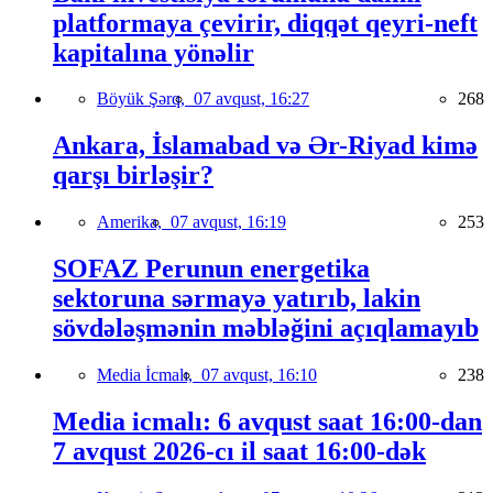
platformaya çevirir, diqqət qeyri-neft
kapitalına yönəlir
Böyük Şərq,
07 avqust, 16:27
268
Ankara, İslamabad və Ər-Riyad kimə
qarşı birləşir?
Amerika,
07 avqust, 16:19
253
SOFAZ Perunun energetika
sektoruna sərmayə yatırıb, lakin
sövdələşmənin məbləğini açıqlamayıb
Media İcmalı,
07 avqust, 16:10
238
Media icmalı: 6 avqust saat 16:00-dan
7 avqust 2026-cı il saat 16:00-dək