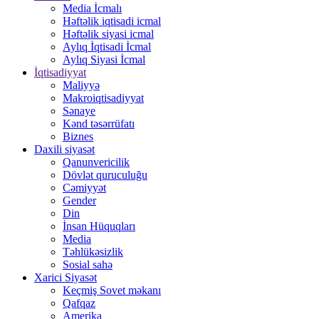
Media İcmalı
Həftəlik iqtisadi icmal
Həftəlik siyasi icmal
Aylıq İqtisadi İcmal
Aylıq Siyasi İcmal
İqtisadiyyat
Maliyyə
Makroiqtisadiyyat
Sənaye
Kənd təsərrüfatı
Biznes
Daxili siyasət
Qanunvericilik
Dövlət quruculuğu
Cəmiyyət
Gender
Din
İnsan Hüquqları
Media
Təhlükəsizlik
Sosial sahə
Xarici Siyasət
Keçmiş Sovet məkanı
Qafqaz
Amerika