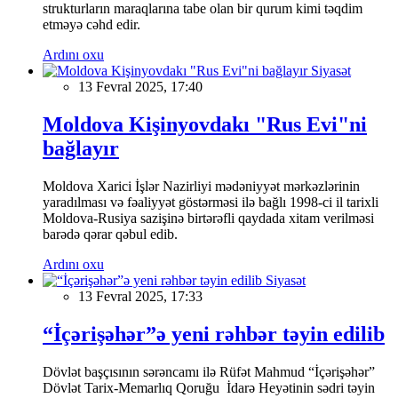
strukturların maraqlarına tabe olan bir qurum kimi təqdim
etməyə cəhd edir.
Ardını oxu
Siyasət
13 Fevral 2025, 17:40
Moldova Kişinyovdakı "Rus Evi"ni
bağlayır
Moldova Xarici İşlər Nazirliyi mədəniyyət mərkəzlərinin
yaradılması və fəaliyyət göstərməsi ilə bağlı 1998-ci il tarixli
Moldova-Rusiya sazişinə birtərəfli qaydada xitam verilməsi
barədə qərar qəbul edib.
Ardını oxu
Siyasət
13 Fevral 2025, 17:33
“İçərişəhər”ə yeni rəhbər təyin edilib
Dövlət başçısının sərəncamı ilə Rüfət Mahmud “İçərişəhər”
Dövlət Tarix-Memarlıq Qoruğu İdarə Heyətinin sədri təyin