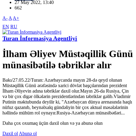
27 May 2022, 13:40
662
A-
A
A+
EN
RU
Turan İnformasiya Agentliyi
İlham Əliyev Müstəqillik Günü
münasibətilə təbriklər alır
Bakı/27.05.22/Turan: Azərbaycanda mayın 28-də qeyd olunan
Müstəqillik Günü ərəfəsində xarici dövlət başçılarından prezident
İlham Əliyevin adına təbriklər daxil olur.Mayın 26-da Rusiya, Çin
və bir çox digər ölkələrin prezidentlərindən təbriklər gəlib.Vladimir
Putinin məktubunda deyilir ki, "Azərbaycan dünya arenasında haqlı
nüfuz qazanıb, beynəlxalq gündəliyin bir çox aktual məsələlərinin
həllində mühüm rol oynayır.Rusiya-Azərbaycan münasibətləri...
Daha çox oxumaq üçün daxil olun və ya abunə olun
Daxil ol
Abunə ol