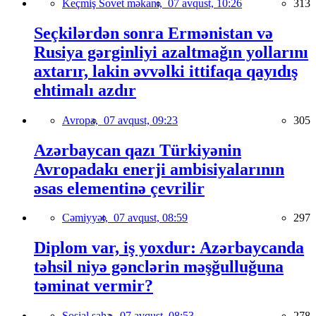
Keçmiş Sovet məkanı,
07 avqust, 10:26
313
Seçkilərdən sonra Ermənistan və
Rusiya gərginliyi azaltmağın yollarını
axtarır, lakin əvvəlki ittifaqa qayıdış
ehtimalı azdır
Avropa,
07 avqust, 09:23
305
Azərbaycan qazı Türkiyənin
Avropadakı enerji ambisiyalarının
əsas elementinə çevrilir
Cəmiyyət,
07 avqust, 08:59
297
Diplom var, iş yoxdur: Azərbaycanda
təhsil niyə gənclərin məşğulluğuna
təminat vermir?
Sosial sahə,
07 avqust, 08:53
278