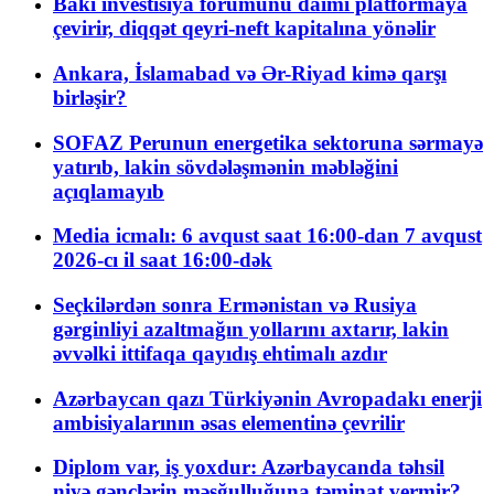
Bakı investisiya forumunu daimi platformaya
çevirir, diqqət qeyri-neft kapitalına yönəlir
Ankara, İslamabad və Ər-Riyad kimə qarşı
birləşir?
SOFAZ Perunun energetika sektoruna sərmayə
yatırıb, lakin sövdələşmənin məbləğini
açıqlamayıb
Media icmalı: 6 avqust saat 16:00-dan 7 avqust
2026-cı il saat 16:00-dək
Seçkilərdən sonra Ermənistan və Rusiya
gərginliyi azaltmağın yollarını axtarır, lakin
əvvəlki ittifaqa qayıdış ehtimalı azdır
Azərbaycan qazı Türkiyənin Avropadakı enerji
ambisiyalarının əsas elementinə çevrilir
Diplom var, iş yoxdur: Azərbaycanda təhsil
niyə gənclərin məşğulluğuna təminat vermir?