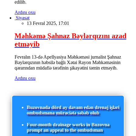
edilib.
Ardını oxu
Siyasət
13 Fevral 2025, 17:01
Məhkəmə Şahnaz Bəylərqızını azad
etməyib
Fevralın 13-də Apellyasiya Məhkəməsi jurnalist Şahnaz
Bəylərqızının həbsilə bağlı Xətai Rayon Məhkəməsinin
qərarından müdafiə tərəfinin şikayətini təmin etməyib.
Ardını oxu
Buzovnada dörd ay davam edən drenaj işləri
ombudsmana müraciətə səbəb olub
Four-month drainage works in Buzovna
prompt an appeal to the ombudsman