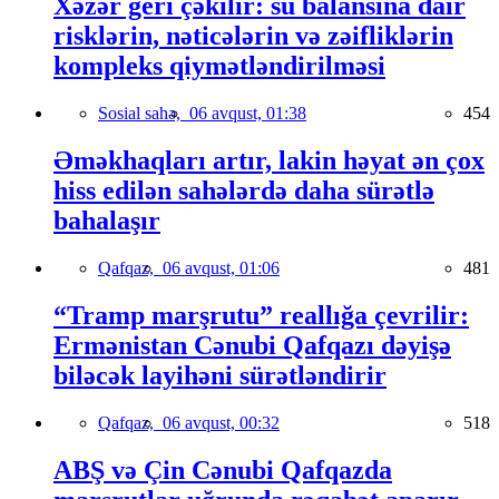
Xəzər geri çəkilir: su balansına dair
risklərin, nəticələrin və zəifliklərin
kompleks qiymətləndirilməsi
Sosial sahə,
06 avqust, 01:38
454
Əməkhaqları artır, lakin həyat ən çox
hiss edilən sahələrdə daha sürətlə
bahalaşır
Qafqaz,
06 avqust, 01:06
481
“Tramp marşrutu” reallığa çevrilir:
Ermənistan Cənubi Qafqazı dəyişə
biləcək layihəni sürətləndirir
Qafqaz,
06 avqust, 00:32
518
ABŞ və Çin Cənubi Qafqazda