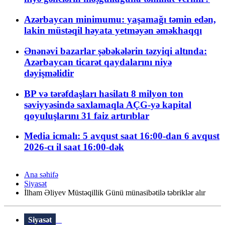
Azərbaycan minimumu: yaşamağı təmin edən,
lakin müstəqil həyata yetməyən əməkhaqqı
Ənənəvi bazarlar şəbəkələrin təzyiqi altında:
Azərbaycan ticarət qaydalarını niyə
dəyişməlidir
BP və tərəfdaşları hasilatı 8 milyon ton
səviyyəsində saxlamaqla AÇG-yə kapital
qoyuluşlarını 31 faiz artırıblar
Media icmalı: 5 avqust saat 16:00-dan 6 avqust
2026-cı il saat 16:00-dək
Ana səhifə
Siyasət
İlham Əliyev Müstəqillik Günü münasibətilə təbriklər alır
Siyasət