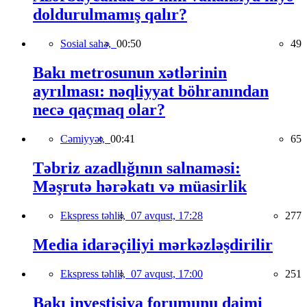
doldurulmamış qalır?
Sosial sahə,
00:50
49
Bakı metrosunun xətlərinin
ayrılması: nəqliyyat böhranından
necə qaçmaq olar?
Cəmiyyət,
00:41
65
Təbriz azadlığının salnaməsi:
Məşrutə hərəkatı və müasirlik
Ekspress təhlil,
07 avqust, 17:28
277
Media idarəçiliyi mərkəzləşdirilir
Ekspress təhlil,
07 avqust, 17:00
251
Bakı investisiya forumunu daimi