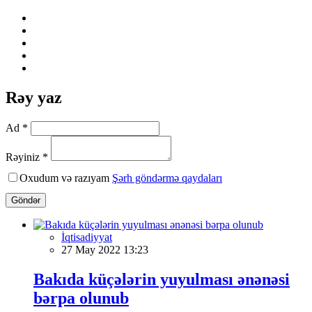
Rəy yaz
Ad *
Rəyiniz *
Oxudum və razıyam
Şərh göndərmə qaydaları
Göndər
İqtisadiyyat
27 May 2022 13:23
Bakıda küçələrin yuyulması ənənəsi
bərpa olunub