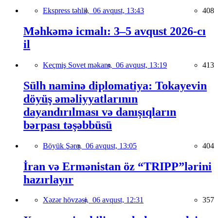
Ekspress təhlil,
06 avqust, 13:43
408
Məhkəmə icmalı: 3–5 avqust 2026-cı
il
Keçmiş Sovet məkanı,
06 avqust, 13:19
413
Sülh naminə diplomatiya: Tokayevin
döyüş əməliyyatlarının
dayandırılması və danışıqların
bərpası təşəbbüsü
Böyük Şərq,
06 avqust, 13:05
404
İran və Ermənistan öz “TRIPP”lərini
hazırlayır
Xəzər hövzəsi,
06 avqust, 12:31
357