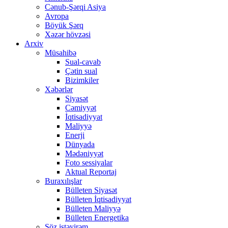
Cənub-Şərqi Asiya
Avropa
Böyük Şərq
Xəzər hövzəsi
Arxiv
Müsahibə
Sual-cavab
Çətin sual
Bizimkiler
Xəbərlər
Siyasət
Cəmiyyət
İqtisadiyyat
Maliyyə
Enerji
Dünyada
Mədəniyyət
Foto sessiyalar
Aktual Reportaj
Buraxılışlar
Bülleten Siyasət
Bülleten İqtisadiyyat
Bülleten Maliyyə
Bülleten Energetika
Söz istəyirəm