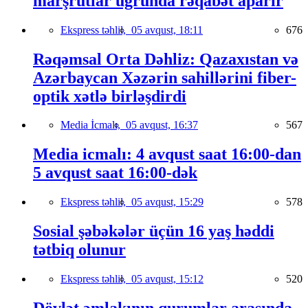
marşrutlar uğrunda rəqabət aparır
Ekspress təhlil,
05 avqust, 18:11
676
Rəqəmsal Orta Dəhliz: Qazaxıstan və
Azərbaycan Xəzərin sahillərini fiber-
optik xətlə birləşdirdi
Media İcmalı,
05 avqust, 16:37
567
Media icmalı: 4 avqust saat 16:00-dan
5 avqust saat 16:00-dək
Ekspress təhlil,
05 avqust, 15:29
578
Sosial şəbəkələr üçün 16 yaş həddi
tətbiq olunur
Ekspress təhlil,
05 avqust, 15:12
520