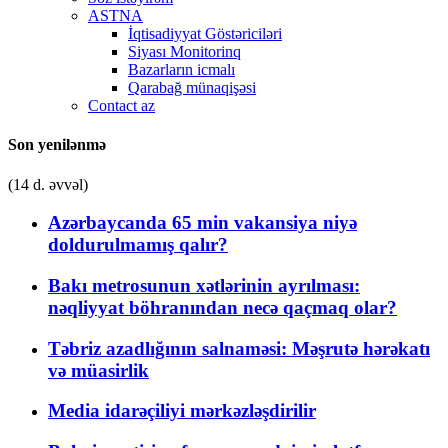
ASTNA
İqtisadiyyat Göstəriciləri
Siyası Monitorinq
Bazarların icmalı
Qarabağ münaqişəsi
Contact az
Son yenilənmə
(14 d. əvvəl)
Azərbaycanda 65 min vakansiya niyə
doldurulmamış qalır?
Bakı metrosunun xətlərinin ayrılması:
nəqliyyat böhranından necə qaçmaq olar?
Təbriz azadlığının salnaməsi: Məşrutə hərəkatı
və müasirlik
Media idarəçiliyi mərkəzləşdirilir