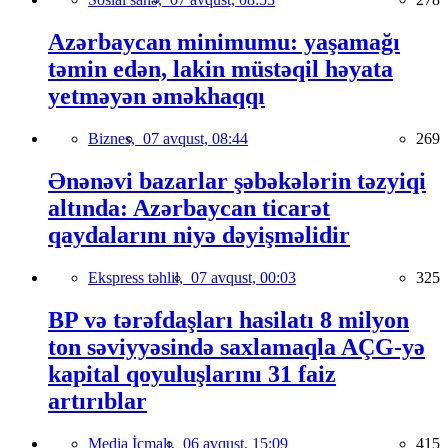
Azərbaycan minimumu: yaşamağı
təmin edən, lakin müstəqil həyata
yetməyən əməkhaqqı
Biznes,
07 avqust, 08:44
269
Ənənəvi bazarlar şəbəkələrin təzyiqi
altında: Azərbaycan ticarət
qaydalarını niyə dəyişməlidir
Ekspress təhlil,
07 avqust, 00:03
325
BP və tərəfdaşları hasilatı 8 milyon
ton səviyyəsində saxlamaqla AÇG-yə
kapital qoyuluşlarını 31 faiz
artırıblar
Media İcmalı,
06 avqust, 15:09
415