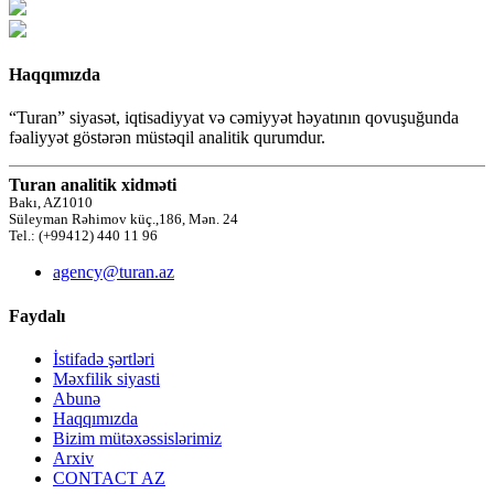
Haqqımızda
“Turan” siyasət, iqtisadiyyat və cəmiyyət həyatının qovuşuğunda
fəaliyyət göstərən müstəqil analitik qurumdur.
Turan analitik xidməti
Bakı, AZ1010
Süleyman Rəhimov küç.,186, Mən. 24
Tel.: (+99412) 440 11 96
agency@turan.az
Faydalı
İstifadə şərtləri
Məxfilik siyasti
Abunə
Haqqımızda
Bizim mütəxəssislərimiz
Arxiv
CONTACT AZ