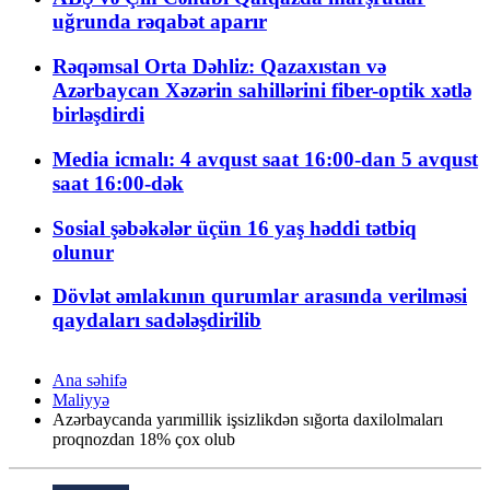
uğrunda rəqabət aparır
Rəqəmsal Orta Dəhliz: Qazaxıstan və
Azərbaycan Xəzərin sahillərini fiber-optik xətlə
birləşdirdi
Media icmalı: 4 avqust saat 16:00-dan 5 avqust
saat 16:00-dək
Sosial şəbəkələr üçün 16 yaş həddi tətbiq
olunur
Dövlət əmlakının qurumlar arasında verilməsi
qaydaları sadələşdirilib
Ana səhifə
Maliyyə
Azərbaycanda yarımillik işsizlikdən sığorta daxilolmaları
proqnozdan 18% çox olub