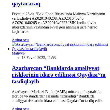
qaytaracaq
Fevralın 25-də "Bakı Fond Birjası"nda Maliyyə Nazirliyinin
yerləşdirdiyi AZ0201040208, AZ0201040240,
AZ0201040265 və AZ0201040323 İSİN kodlu dövlət
istiqrazlarının vaxtından əvvəl geri alınması üzrə hərrac
keçiriləcək.
Ardını oxu
Maliyyə
13 Fevral 2025, 11:53
Azərbaycan “Banklarda əməliyyat
risklərinin idarə edilməsi Qaydası”nı
təsdiqləyib
Azərbaycan Mərkəzi Bankı (AMB) mütərəqqi beynəlxalq
təcrübə və standartlar əsasında hazırladığı “Banklarda
əməliyyat risklərinin idarə edilməsi Qaydası”nı təsdiq edib.
Ardını oxu