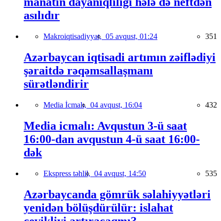
manatın dayanıqlılığı hələ də neftdən
asılıdır
Makroiqtisadiyyat,
05 avqust, 01:24
351
Azərbaycan iqtisadi artımın zəiflədiyi
şəraitdə rəqəmsallaşmanı
sürətləndirir
Media İcmalı,
04 avqust, 16:04
432
Media icmalı: Avqustun 3-ü saat
16:00-dan avqustun 4-ü saat 16:00-
dək
Ekspress təhlil,
04 avqust, 14:50
535
Azərbaycanda gömrük səlahiyyətləri
yenidən bölüşdürülür: islahat
çevikliyi artıracaqmı?