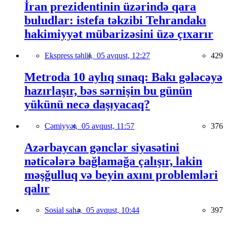
İran prezidentinin üzərində qara
buludlar: istefa təkzibi Tehrandakı
hakimiyyət mübarizəsini üzə çıxarır
Ekspress təhlil,
05 avqust, 12:27
429
Metroda 10 aylıq sınaq: Bakı gələcəyə
hazırlaşır, bəs sərnişin bu günün
yükünü necə daşıyacaq?
Cəmiyyət,
05 avqust, 11:57
376
Azərbaycan gənclər siyasətini
nəticələrə bağlamağa çalışır, lakin
məşğulluq və beyin axını problemləri
qalır
Sosial sahə,
05 avqust, 10:44
397