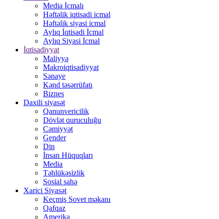
Media İcmalı
Həftəlik iqtisadi icmal
Həftəlik siyasi icmal
Aylıq İqtisadi İcmal
Aylıq Siyasi İcmal
İqtisadiyyat
Maliyyə
Makroiqtisadiyyat
Sənaye
Kənd təsərrüfatı
Biznes
Daxili siyasət
Qanunvericilik
Dövlət quruculuğu
Cəmiyyət
Gender
Din
İnsan Hüquqları
Media
Təhlükəsizlik
Sosial sahə
Xarici Siyasət
Keçmiş Sovet məkanı
Qafqaz
Amerika