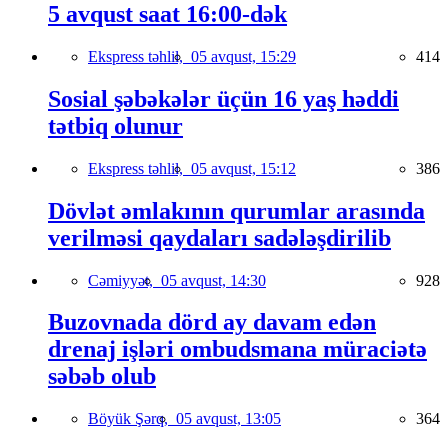
5 avqust saat 16:00-dək
Ekspress təhlil,
05 avqust, 15:29
414
Sosial şəbəkələr üçün 16 yaş həddi
tətbiq olunur
Ekspress təhlil,
05 avqust, 15:12
386
Dövlət əmlakının qurumlar arasında
verilməsi qaydaları sadələşdirilib
Cəmiyyət,
05 avqust, 14:30
928
Buzovnada dörd ay davam edən
drenaj işləri ombudsmana müraciətə
səbəb olub
Böyük Şərq,
05 avqust, 13:05
364