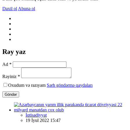
Daxil ol
Abunə ol
Rəy yaz
Ad *
Rəyiniz *
Oxudum və razıyam
Şərh göndərmə qaydaları
Göndər
İqtisadiyyat
19 İyul 2022 15:47