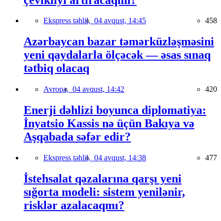
Ekspress təhlil,
04 avqust, 14:45
458
Azərbaycan bazar təmərküzləşməsini
yeni qaydalarla ölçəcək — əsas sınaq
tətbiq olacaq
Avropa,
04 avqust, 14:42
420
Enerji dəhlizi boyunca diplomatiya:
İnyatsio Kassis nə üçün Bakıya və
Aşqabada səfər edir?
Ekspress təhlil,
04 avqust, 14:38
477
İstehsalat qəzalarına qarşı yeni
sığorta modeli: sistem yenilənir,
risklər azalacaqmı?