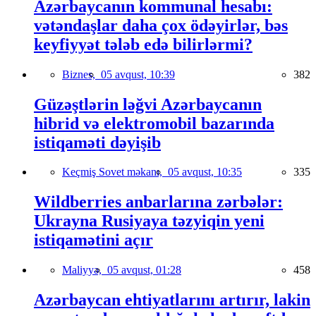
Azərbaycanın kommunal hesabı:
vətəndaşlar daha çox ödəyirlər, bəs
keyfiyyət tələb edə bilirlərmi?
Biznes,
05 avqust, 10:39
382
Güzəştlərin ləğvi Azərbaycanın
hibrid və elektromobil bazarında
istiqaməti dəyişib
Keçmiş Sovet məkanı,
05 avqust, 10:35
335
Wildberries anbarlarına zərbələr:
Ukrayna Rusiyaya təzyiqin yeni
istiqamətini açır
Maliyyə,
05 avqust, 01:28
458
Azərbaycan ehtiyatlarını artırır, lakin