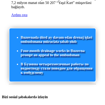
7,2 milyon manat olan 50 207 “Yaşıl Kart” müqaviləsi
bağlayıb.
Ardını oxu
Buzovnada dörd ay davam edən drenaj işləri
ombudsmana müraciətə səbəb olub
Four-month drainage works in Buzovna
prompt an appeal to the ombudsman
В Бузовна четырехмесячные работы по
водоотводу стали поводом для обращения
к омбудсмену
Bizi sosial şəbəkələrdə izləyin