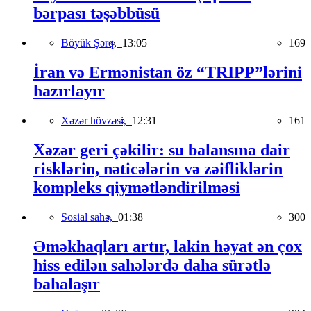
bərpası təşəbbüsü
Böyük Şərq,
13:05
169
İran və Ermənistan öz “TRIPP”lərini
hazırlayır
Xəzər hövzəsi,
12:31
161
Xəzər geri çəkilir: su balansına dair
risklərin, nəticələrin və zəifliklərin
kompleks qiymətləndirilməsi
Sosial sahə,
01:38
300
Əməkhaqları artır, lakin həyat ən çox
hiss edilən sahələrdə daha sürətlə
bahalaşır