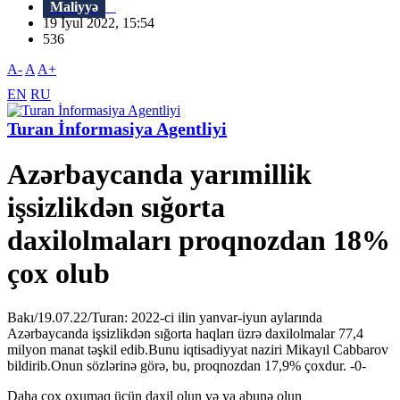
Maliyyə
19 İyul 2022, 15:54
536
A-
A
A+
EN
RU
Turan İnformasiya Agentliyi
Azərbaycanda yarımillik
işsizlikdən sığorta
daxilolmaları proqnozdan 18%
çox olub
Bakı/19.07.22/Turan: 2022-ci ilin yanvar-iyun aylarında
Azərbaycanda işsizlikdən sığorta haqları üzrə daxilolmalar 77,4
milyon manat təşkil edib.Bunu iqtisadiyyat naziri Mikayıl Cabbarov
bildirib.Onun sözlərinə görə, bu, proqnozdan 17,9% çoxdur. -0-
Daha çox oxumaq üçün daxil olun və ya abunə olun