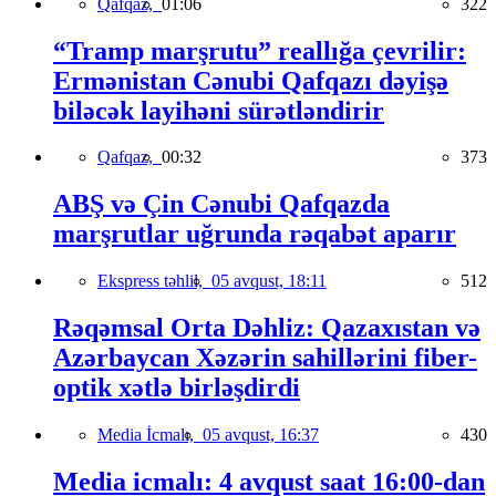
Qafqaz,
01:06
322
“Tramp marşrutu” reallığa çevrilir:
Ermənistan Cənubi Qafqazı dəyişə
biləcək layihəni sürətləndirir
Qafqaz,
00:32
373
ABŞ və Çin Cənubi Qafqazda
marşrutlar uğrunda rəqabət aparır
Ekspress təhlil,
05 avqust, 18:11
512
Rəqəmsal Orta Dəhliz: Qazaxıstan və
Azərbaycan Xəzərin sahillərini fiber-
optik xətlə birləşdirdi
Media İcmalı,
05 avqust, 16:37
430
Media icmalı: 4 avqust saat 16:00-dan