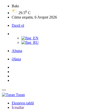
Bakı
0
29.5
C
Cümə axşamı, 6 Avqust 2026
Daxil ol
Abunə
Əlaqə
Turan
Ekspress təhlil
İcmallar