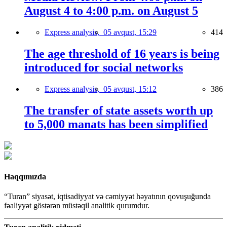
August 4 to 4:00 p.m. on August 5
Express analysis,
05 avqust, 15:29
414
The age threshold of 16 years is being
introduced for social networks
Express analysis,
05 avqust, 15:12
386
The transfer of state assets worth up
to 5,000 manats has been simplified
Haqqımızda
“Turan” siyasət, iqtisadiyyat və cəmiyyət həyatının qovuşuğunda
fəaliyyət göstərən müstəqil analitik qurumdur.