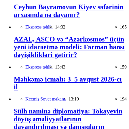
Ceyhun Bayramovun Kiyev səfərinin
arxasında nə dayanır?
Ekspress təhlil,
14:32
165
AZAL, ASCO və “Azərkosmos” üçün
yeni idarəetmə modeli: Fərman hansı
dəyişiklikləri gətirir?
Ekspress təhlil,
13:43
159
Məhkəmə icmalı: 3–5 avqust 2026-cı
il
Keçmiş Sovet məkanı,
13:19
194
Sülh naminə diplomatiya: Tokayevin
döyüş əməliyyatlarının
dayandırılması və danışıqların