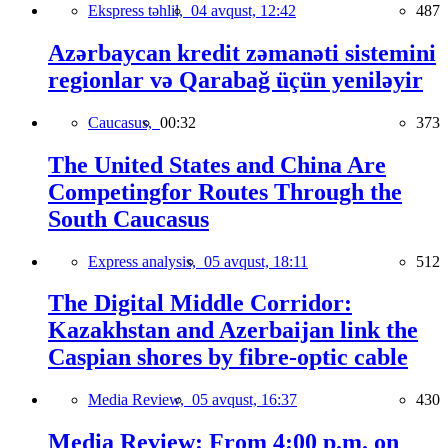
Ekspress təhlil,
04 avqust, 12:42
487
Azərbaycan kredit zəmanəti sistemini
regionlar və Qarabağ üçün yeniləyir
Caucasus,
00:32
373
The United States and China Are
Competingfor Routes Through the
South Caucasus
Express analysis,
05 avqust, 18:11
512
The Digital Middle Corridor:
Kazakhstan and Azerbaijan link the
Caspian shores by fibre-optic cable
Media Review,
05 avqust, 16:37
430
Media Review: From 4:00 p.m. on