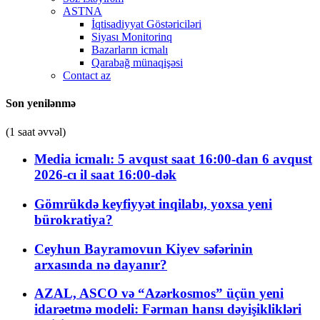
ASTNA
İqtisadiyyat Göstəriciləri
Siyası Monitorinq
Bazarların icmalı
Qarabağ münaqişəsi
Contact az
Son yenilənmə
(1 saat əvvəl)
Media icmalı: 5 avqust saat 16:00-dan 6 avqust
2026-cı il saat 16:00-dək
Gömrükdə keyfiyyət inqilabı, yoxsa yeni
bürokratiya?
Ceyhun Bayramovun Kiyev səfərinin
arxasında nə dayanır?
AZAL, ASCO və “Azərkosmos” üçün yeni
idarəetmə modeli: Fərman hansı dəyişiklikləri