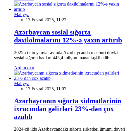
Maliyyə
13 Fevral 2025, 11:22
Azərbaycan sosial sığorta
daxilolmalarını 12%-ə yaxın artırıb
2025-ci ilin yanvar ayında Azərbaycanda məcburi dövlət
sosial sığorta haqları 443,4 milyon manat təşkil edib.
Ardını oxu
Maliyyə
13 Fevral 2025, 11:07
Azərbaycanın sığorta xidmətlərinin
ixracından gəlirləri 23%-dən çox
azalıb
2024-cü ildə Azərbaycandakı sığorta şirkətləri ümumi dəyəri