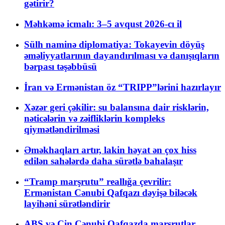
gətirir?
Məhkəmə icmalı: 3–5 avqust 2026-cı il
Sülh naminə diplomatiya: Tokayevin döyüş
əməliyyatlarının dayandırılması və danışıqların
bərpası təşəbbüsü
İran və Ermənistan öz “TRIPP”lərini hazırlayır
Xəzər geri çəkilir: su balansına dair risklərin,
nəticələrin və zəifliklərin kompleks
qiymətləndirilməsi
Əməkhaqları artır, lakin həyat ən çox hiss
edilən sahələrdə daha sürətlə bahalaşır
“Tramp marşrutu” reallığa çevrilir:
Ermənistan Cənubi Qafqazı dəyişə biləcək
layihəni sürətləndirir
ABŞ və Çin Cənubi Qafqazda marşrutlar