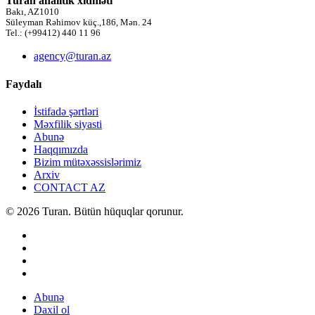
Turan analitik xidməti
Bakı, AZ1010
Süleyman Rəhimov küç.,186, Mən. 24
Tel.: (+99412) 440 11 96
agency@turan.az
Faydalı
İstifadə şərtləri
Məxfilik siyasti
Abunə
Haqqımızda
Bizim mütəxəssislərimiz
Arxiv
CONTACT AZ
© 2026 Turan. Bütün hüquqlar qorunur.
Abunə
Daxil ol