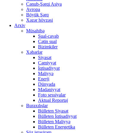
Cənub-Şərqi Asiya
Avropa
Böyük Şərq
Xəzər hövzəsi
Arxiv
Müsahibə
Sual-cavab
Çətin sual
Bizimkiler
Xəbərlər
Siyasət
Cəmiyyət
İqtisadiyyat
Maliyyə
Enerji
Dünyada
Mədəniyyət
Foto sessiyalar
Aktual Reportaj
Buraxılışlar
Bülleten Siyasət
Bülleten İqtisadiyyat
Bülleten Maliyyə
Bülleten Energetika
Söz istəyirəm