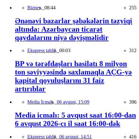
Biznes,
08:44
255
Ənənəvi bazarlar şəbəkələrin təzyiqi
altında: Azərbaycan ticarət
qaydalarını niyə dəyişməlidir
Ekspress təhlil,
00:03
312
BP və tərəfdaşları hasilatı 8 milyon
ton səviyyəsində saxlamaqla AÇG-yə
kapital qoyuluşlarını 31 faiz
artırıblar
Media İcmalı,
06 avqust, 15:09
396
Media icmalı: 5 avqust saat 16:00-dan
6 avqust 2026-cı il saat 16:00-dək
Ekspress təhlil,
06 avqust, 14:51
416