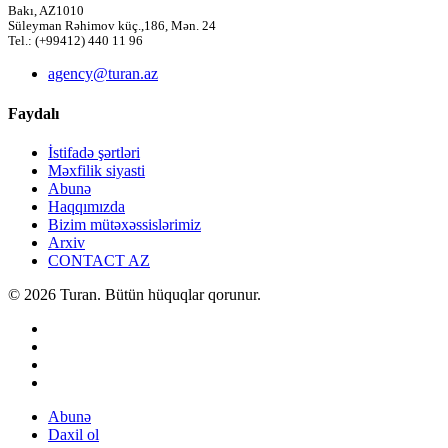
Bakı, AZ1010
Süleyman Rəhimov küç.,186, Mən. 24
Tel.: (+99412) 440 11 96
agency@turan.az
Faydalı
İstifadə şərtləri
Məxfilik siyasti
Abunə
Haqqımızda
Bizim mütəxəssislərimiz
Arxiv
CONTACT AZ
© 2026 Turan. Bütün hüquqlar qorunur.
Abunə
Daxil ol