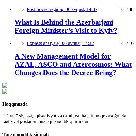
Post-Soviet region,
06 avqust, 14:37
448
What Is Behind the Azerbaijani
Foreign Minister’s Visit to Kyiv?
Express analysis,
06 avqust, 14:32
416
A New Management Model for
AZAL, ASCO and Azercosmos: What
Changes Does the Decree Bring?
Haqqımızda
“Turan” siyasət, iqtisadiyyat və cəmiyyət həyatının qovuşuğunda
fəaliyyət göstərən müstəqil analitik qurumdur.
Turan analitik xidməti