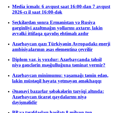
Media icmalı: 6 avqust saat 16:00-dan 7 avqust
2026-cı il saat 16:00-dək
Seçkilərdən sonra Ermənistan və Rusiya
gərginliyi azaltmağın yollarını axtarır, lakin
əvvəlki ittifaqa qayıdış ehtimalı azdır
Azərbaycan qazı Türkiyənin Avropadakı enerji
ambisiyalarının əsas elementinə çevrilir
Diplom var, iş yoxdur: Azərbaycanda təhsil
niyə gənclərin məşğulluğuna təminat vermir?
Azərbaycan minimumu: yaşamağı təmin edən,
lakin müstəqil həyata yetməyən əməkhaqqı
Ənənəvi bazarlar şəbəkələrin təzyiqi altında:
Azərbaycan ticarət qaydalarını niyə
dəyişməlidir
BP və tərəfdaşları hasilatı 8 milyon ton