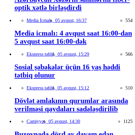
optik xətlə birləşdirdi
Media İcmalı,
05 avqust, 16:37
554
Media icmalı: 4 avqust saat 16:00-dan
5 avqust saat 16:00-dək
Ekspress təhlil,
05 avqust, 15:29
566
Sosial şəbəkələr üçün 16 yaş həddi
tətbiq olunur
Ekspress təhlil,
05 avqust, 15:12
510
Dövlət əmlakının qurumlar arasında
verilməsi qaydaları sadələşdirilib
Cəmiyyət,
05 avqust, 14:30
1125
Buzovnada dörd ay davam edən