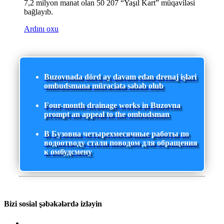
7,2 milyon manat olan 50 207 “Yaşıl Kart” müqaviləsi
bağlayıb.
Ardını oxu
Buzovnada dörd ay davam edən drenaj işləri
ombudsmana müraciətə səbəb olub
Four-month drainage works in Buzovna
prompt an appeal to the ombudsman
В Бузовна четырехмесячные работы по
водоотводу стали поводом для обращения
к омбудсмену
Bizi sosial şəbəkələrdə izləyin