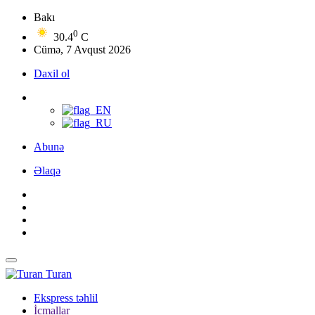
Bakı
0
30.4
C
Cümə, 7 Avqust 2026
Daxil ol
Abunə
Əlaqə
Turan
Ekspress təhlil
İcmallar