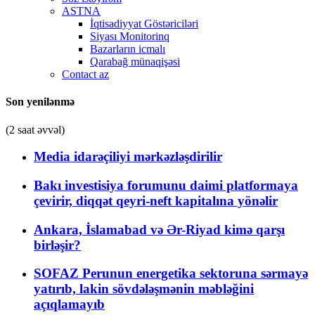
ASTNA
İqtisadiyyat Göstəriciləri
Siyası Monitorinq
Bazarların icmalı
Qarabağ münaqişəsi
Contact az
Son yenilənmə
(2 saat əvvəl)
Media idarəçiliyi mərkəzləşdirilir
Bakı investisiya forumunu daimi platformaya
çevirir, diqqət qeyri-neft kapitalına yönəlir
Ankara, İslamabad və Ər-Riyad kimə qarşı
birləşir?
SOFAZ Perunun energetika sektoruna sərmayə
yatırıb, lakin sövdələşmənin məbləğini
açıqlamayıb