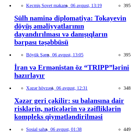
Keçmiş Sovet məkanı,
06 avqust, 13:19
395
Sülh naminə diplomatiya: Tokayevin
döyüş əməliyyatlarının
dayandırılması və danışıqların
bərpası təşəbbüsü
Böyük Şərq,
06 avqust, 13:05
395
İran və Ermənistan öz “TRIPP”lərini
hazırlayır
Xəzər hövzəsi,
06 avqust, 12:31
348
Xəzər geri çəkilir: su balansına dair
risklərin, nəticələrin və zəifliklərin
kompleks qiymətləndirilməsi
Sosial sahə,
06 avqust, 01:38
449