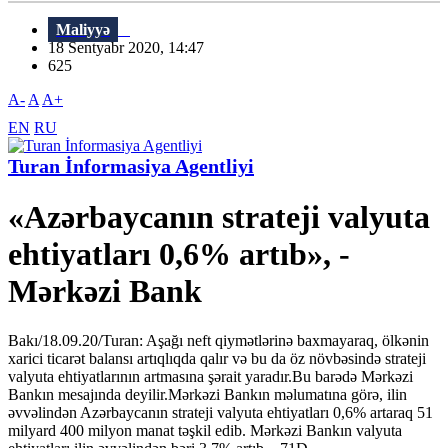
Maliyyə
18 Sentyabr 2020, 14:47
625
A-
A
A+
EN
RU
Turan İnformasiya Agentliyi
«Azərbaycanın strateji valyuta
ehtiyatları 0,6% artıb», -
Mərkəzi Bank
Bakı/18.09.20/Turan: Aşağı neft qiymətlərinə baxmayaraq, ölkənin
xarici ticarət balansı artıqlıqda qalır və bu da öz növbəsində strateji
valyuta ehtiyatlarının artmasına şərait yaradır.Bu barədə Mərkəzi
Bankın mesajında ​​deyilir.Mərkəzi Bankın məlumatına görə, ilin
əvvəlindən Azərbaycanın strateji valyuta ehtiyatları 0,6% artaraq 51
milyard 400 milyon manat təşkil edib. Mərkəzi Bankın valyuta