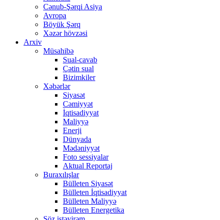
Cənub-Şərqi Asiya
Avropa
Böyük Şərq
Xəzər hövzəsi
Arxiv
Müsahibə
Sual-cavab
Çətin sual
Bizimkiler
Xəbərlər
Siyasət
Cəmiyyət
İqtisadiyyat
Maliyyə
Enerji
Dünyada
Mədəniyyət
Foto sessiyalar
Aktual Reportaj
Buraxılışlar
Bülleten Siyasət
Bülleten İqtisadiyyat
Bülleten Maliyyə
Bülleten Energetika
Söz istəyirəm