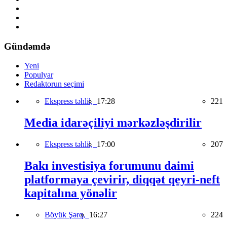
Gündəmdə
Yeni
Populyar
Redaktorun seçimi
Ekspress təhlil,
17:28
221
Media idarəçiliyi mərkəzləşdirilir
Ekspress təhlil,
17:00
207
Bakı investisiya forumunu daimi
platformaya çevirir, diqqət qeyri-neft
kapitalına yönəlir
Böyük Şərq,
16:27
224