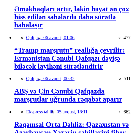
Əməkhaqları artır, lakin həyat ən çox
hiss edilən sahələrdə daha sürətlə
bahalaşır
Qafqaz,
06 avqust, 01:06
477
“Tramp marşrutu” reallığa çevrilir:
Ermənistan Cənubi Qafqazı dəyişə
biləcək layihəni sürətləndirir
Qafqaz,
06 avqust, 00:32
511
ABŞ və Çin Cənubi Qafqazda
marşrutlar uğrunda rəqabət aparır
Ekspress təhlil,
05 avqust, 18:11
662
Rəqəmsal Orta Dəhliz: Qazaxıstan və
Azərbaycan Xəzərin sahillərini fiber-