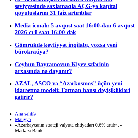
səviyyəsində saxlamaqla AÇG-yə kapital
qoyuluşlarını 31 faiz artırıblar
Media icmalı: 5 avqust saat 16:00-dan 6 avqust
2026-cı il saat 16:00-dək
Gömrükdə keyfiyyət inqilabı, yoxsa yeni
bürokratiya?
Ceyhun Bayramovun Kiyev səfərinin
arxasında nə dayanır?
AZAL, ASCO və “Azərkosmos” üçün yeni
idarəetmə modeli: Fərman hansı dəyişiklikləri
gətirir?
Ana səhifə
Maliyyə
«Azərbaycanın strateji valyuta ehtiyatları 0,6% artıb», -
Mərkəzi Bank