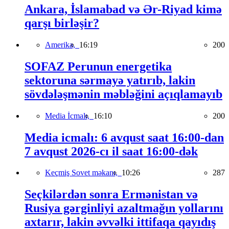
Ankara, İslamabad və Ər-Riyad kimə
qarşı birləşir?
Amerika,
16:19
200
SOFAZ Perunun energetika
sektoruna sərmayə yatırıb, lakin
sövdələşmənin məbləğini açıqlamayıb
Media İcmalı,
16:10
200
Media icmalı: 6 avqust saat 16:00-dan
7 avqust 2026-cı il saat 16:00-dək
Keçmiş Sovet məkanı,
10:26
287
Seçkilərdən sonra Ermənistan və
Rusiya gərginliyi azaltmağın yollarını
axtarır, lakin əvvəlki ittifaqa qayıdış