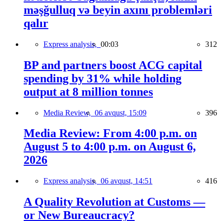
məşğulluq və beyin axını problemləri
qalır
Express analysis,
00:03
312
BP and partners boost ACG capital
spending by 31% while holding
output at 8 million tonnes
Media Review,
06 avqust, 15:09
396
Media Review: From 4:00 p.m. on
August 5 to 4:00 p.m. on August 6,
2026
Express analysis,
06 avqust, 14:51
416
A Quality Revolution at Customs —
or New Bureaucracy?