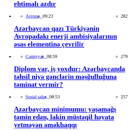
ehtimalı azdır
Avropa,
09:23
282
Azərbaycan qazı Türkiyənin
Avropadakı enerji ambisiyalarının
əsas elementinə çevrilir
Cəmiyyət,
08:59
279
Diplom var, iş yoxdur: Azərbaycanda
təhsil niyə gənclərin məşğulluğuna
təminat vermir?
Sosial sahə,
08:53
257
Azərbaycan minimumu: yaşamağı
təmin edən, lakin müstəqil həyata
yetməyən əməkhaqqı