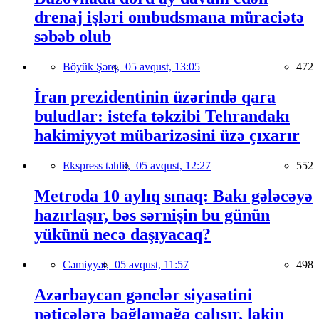
drenaj işləri ombudsmana müraciətə
səbəb olub
Böyük Şərq,
05 avqust, 13:05
472
İran prezidentinin üzərində qara
buludlar: istefa təkzibi Tehrandakı
hakimiyyət mübarizəsini üzə çıxarır
Ekspress təhlil,
05 avqust, 12:27
552
Metroda 10 aylıq sınaq: Bakı gələcəyə
hazırlaşır, bəs sərnişin bu günün
yükünü necə daşıyacaq?
Cəmiyyət,
05 avqust, 11:57
498
Azərbaycan gənclər siyasətini
nəticələrə bağlamağa çalışır, lakin