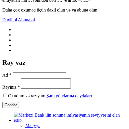
ehtiyatları ilin əvvəlindən bəri 3,7% artıb. –71D-
Daha çox oxumaq üçün daxil olun və ya abunə olun
Daxil ol
Abunə ol
Rəy yaz
Ad *
Rəyiniz *
Oxudum və razıyam
Şərh göndərmə qaydaları
Göndər
Maliyyə