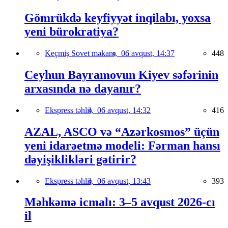
Gömrükdə keyfiyyət inqilabı, yoxsa
yeni bürokratiya?
Keçmiş Sovet məkanı,
06 avqust, 14:37
448
Ceyhun Bayramovun Kiyev səfərinin
arxasında nə dayanır?
Ekspress təhlil,
06 avqust, 14:32
416
AZAL, ASCO və “Azərkosmos” üçün
yeni idarəetmə modeli: Fərman hansı
dəyişiklikləri gətirir?
Ekspress təhlil,
06 avqust, 13:43
393
Məhkəmə icmalı: 3–5 avqust 2026-cı
il