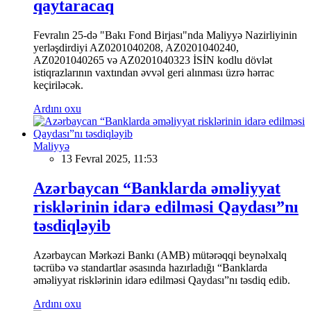
qaytaracaq
Fevralın 25-də "Bakı Fond Birjası"nda Maliyyə Nazirliyinin
yerləşdirdiyi AZ0201040208, AZ0201040240,
AZ0201040265 və AZ0201040323 İSİN kodlu dövlət
istiqrazlarının vaxtından əvvəl geri alınması üzrə hərrac
keçiriləcək.
Ardını oxu
Maliyyə
13 Fevral 2025, 11:53
Azərbaycan “Banklarda əməliyyat
risklərinin idarə edilməsi Qaydası”nı
təsdiqləyib
Azərbaycan Mərkəzi Bankı (AMB) mütərəqqi beynəlxalq
təcrübə və standartlar əsasında hazırladığı “Banklarda
əməliyyat risklərinin idarə edilməsi Qaydası”nı təsdiq edib.
Ardını oxu