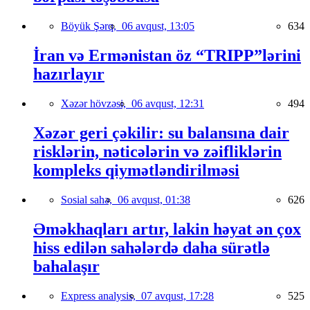
Böyük Şərq,
06 avqust, 13:05
634
İran və Ermənistan öz “TRIPP”lərini
hazırlayır
Xəzər hövzəsi,
06 avqust, 12:31
494
Xəzər geri çəkilir: su balansına dair
risklərin, nəticələrin və zəifliklərin
kompleks qiymətləndirilməsi
Sosial sahə,
06 avqust, 01:38
626
Əməkhaqları artır, lakin həyat ən çox
hiss edilən sahələrdə daha sürətlə
bahalaşır
Express analysis,
07 avqust, 17:28
525