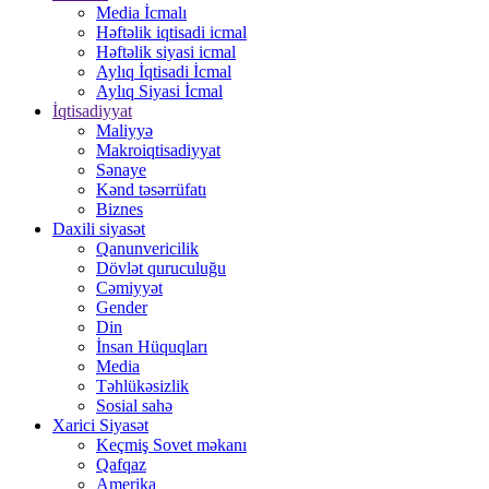
Media İcmalı
Həftəlik iqtisadi icmal
Həftəlik siyasi icmal
Aylıq İqtisadi İcmal
Aylıq Siyasi İcmal
İqtisadiyyat
Maliyyə
Makroiqtisadiyyat
Sənaye
Kənd təsərrüfatı
Biznes
Daxili siyasət
Qanunvericilik
Dövlət quruculuğu
Cəmiyyət
Gender
Din
İnsan Hüquqları
Media
Təhlükəsizlik
Sosial sahə
Xarici Siyasət
Keçmiş Sovet məkanı
Qafqaz
Amerika