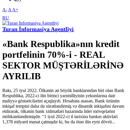
A-
A
A+
RU
Turan İnformasiya Agentliyi
«Bank Respublika»nın kredit
portfelinin 70%-i - REAL
SEKTOR MÜŞTƏRİLƏRİNƏ
AYRILIB
Bakı, 25 iyul 2022. Ölkənin ən böyük banklarından biri olan Bank
Respublika, 2022-ci ilin birinci yarımilliyinin yekunlarına dair
maliyyə göstəricilərini açıqlayıb. Hesabata əsasən, Bank özünün
inkişaf tempini daha da sürətləndirmiş və dinamik inkişafını davam
etdirərək, ölkənin bank xidmətləri bazarında lider mövqelərini
möhkəmləndirmişdir. “1 iyul 2022-ci il tarixinə bankın aktivləri
1,378 milyard manat çatmışdır ki, bu da ötən ilin eyni dövrü...