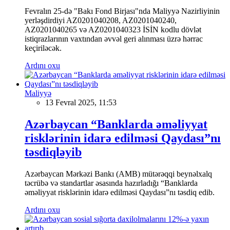
Fevralın 25-də "Bakı Fond Birjası"nda Maliyyə Nazirliyinin
yerləşdirdiyi AZ0201040208, AZ0201040240,
AZ0201040265 və AZ0201040323 İSİN kodlu dövlət
istiqrazlarının vaxtından əvvəl geri alınması üzrə hərrac
keçiriləcək.
Ardını oxu
Maliyyə
13 Fevral 2025, 11:53
Azərbaycan “Banklarda əməliyyat
risklərinin idarə edilməsi Qaydası”nı
təsdiqləyib
Azərbaycan Mərkəzi Bankı (AMB) mütərəqqi beynəlxalq
təcrübə və standartlar əsasında hazırladığı “Banklarda
əməliyyat risklərinin idarə edilməsi Qaydası”nı təsdiq edib.
Ardını oxu