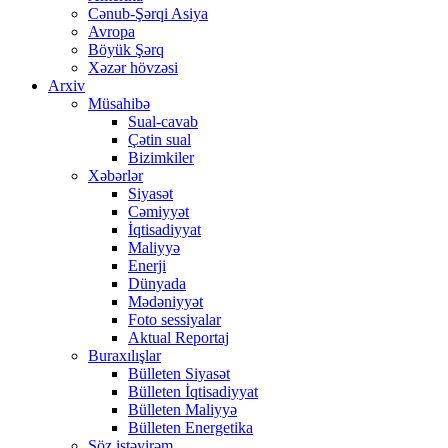
Cənub-Şərqi Asiya
Avropa
Böyük Şərq
Xəzər hövzəsi
Arxiv
Müsahibə
Sual-cavab
Çətin sual
Bizimkiler
Xəbərlər
Siyasət
Cəmiyyət
İqtisadiyyat
Maliyyə
Enerji
Dünyada
Mədəniyyət
Foto sessiyalar
Aktual Reportaj
Buraxılışlar
Bülleten Siyasət
Bülleten İqtisadiyyat
Bülleten Maliyyə
Bülleten Energetika
Söz istəyirəm