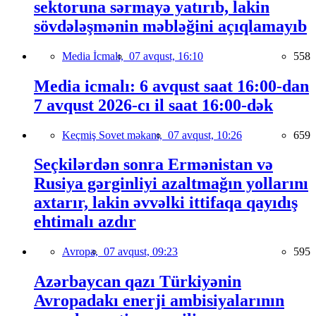
sektoruna sərmayə yatırıb, lakin
sövdələşmənin məbləğini açıqlamayıb
Media İcmalı,
07 avqust, 16:10
558
Media icmalı: 6 avqust saat 16:00-dan
7 avqust 2026-cı il saat 16:00-dək
Keçmiş Sovet məkanı,
07 avqust, 10:26
659
Seçkilərdən sonra Ermənistan və
Rusiya gərginliyi azaltmağın yollarını
axtarır, lakin əvvəlki ittifaqa qayıdış
ehtimalı azdır
Avropa,
07 avqust, 09:23
595
Azərbaycan qazı Türkiyənin
Avropadakı enerji ambisiyalarının