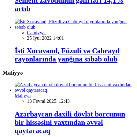
Sement zavodunun gəlirləri 14,1%
artıb
Cəmiyyət
25 İyul 2022 14:01
İsti Xocavənd, Füzuli və Cəbrayıl
rayonlarında yanğına səbəb olub
Maliyyə
Maliyyə
13 Fevral 2025, 12:43
Azərbaycan daxili dövlət borcunun
bir hissəsini vaxtından əvvəl
qaytaracaq