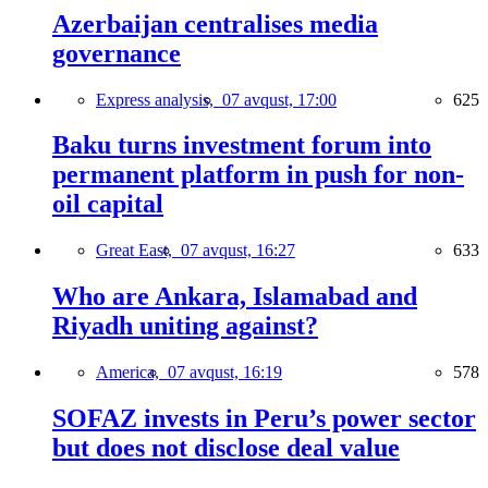
Azerbaijan centralises media
governance
Express analysis,
07 avqust, 17:00
625
Baku turns investment forum into
permanent platform in push for non-
oil capital
Great East,
07 avqust, 16:27
633
Who are Ankara, Islamabad and
Riyadh uniting against?
America,
07 avqust, 16:19
578
SOFAZ invests in Peru’s power sector
but does not disclose deal value