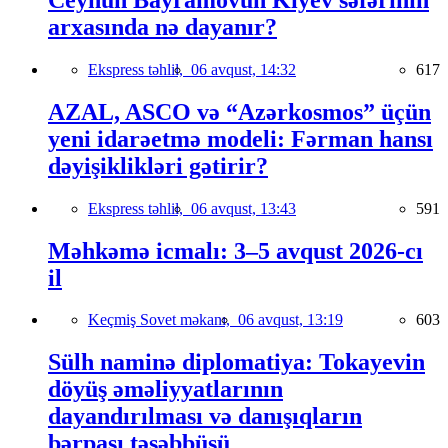
arxasında nə dayanır?
Ekspress təhlil,
06 avqust, 14:32
617
AZAL, ASCO və “Azərkosmos” üçün
yeni idarəetmə modeli: Fərman hansı
dəyişiklikləri gətirir?
Ekspress təhlil,
06 avqust, 13:43
591
Məhkəmə icmalı: 3–5 avqust 2026-cı
il
Keçmiş Sovet məkanı,
06 avqust, 13:19
603
Sülh naminə diplomatiya: Tokayevin
döyüş əməliyyatlarının
dayandırılması və danışıqların
bərpası təşəbbüsü