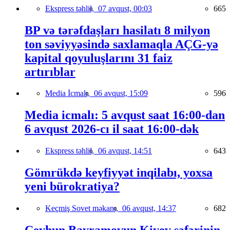
Ekspress təhlil,
07 avqust, 00:03
665
BP və tərəfdaşları hasilatı 8 milyon
ton səviyyəsində saxlamaqla AÇG-yə
kapital qoyuluşlarını 31 faiz
artırıblar
Media İcmalı,
06 avqust, 15:09
596
Media icmalı: 5 avqust saat 16:00-dan
6 avqust 2026-cı il saat 16:00-dək
Ekspress təhlil,
06 avqust, 14:51
643
Gömrükdə keyfiyyət inqilabı, yoxsa
yeni bürokratiya?
Keçmiş Sovet məkanı,
06 avqust, 14:37
682
Ceyhun Bayramovun Kiyev səfərinin