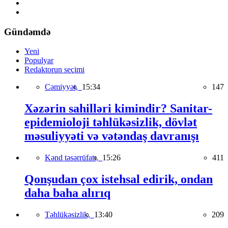
Gündəmdə
Yeni
Populyar
Redaktorun seçimi
Cəmiyyət,
15:34
147
Xəzərin sahilləri kimindir? Sanitar-
epidemioloji təhlükəsizlik, dövlət
məsuliyyəti və vətəndaş davranışı
Kənd təsərrüfatı,
15:26
411
Qonşudan çox istehsal edirik, ondan
daha baha alırıq
Təhlükəsizlik,
13:40
209