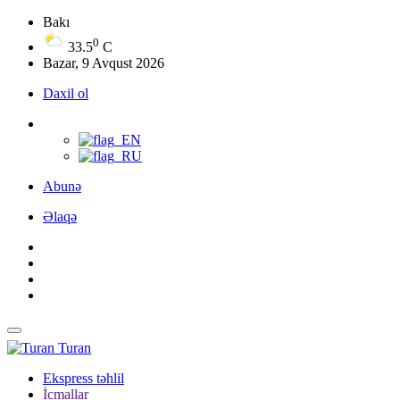
Bakı
0
33.5
C
Bazar, 9 Avqust 2026
Daxil ol
Abunə
Əlaqə
Turan
Ekspress təhlil
İcmallar