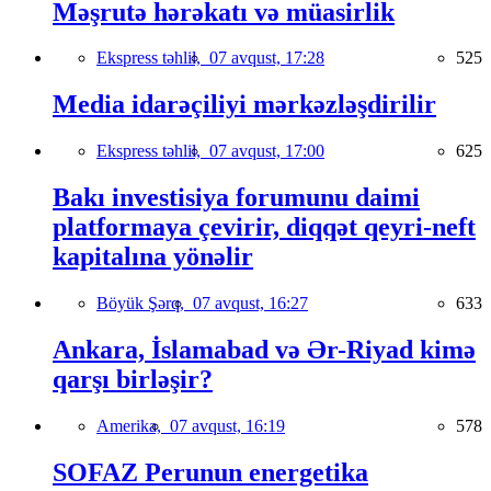
Məşrutə hərəkatı və müasirlik
Ekspress təhlil,
07 avqust, 17:28
525
Media idarəçiliyi mərkəzləşdirilir
Ekspress təhlil,
07 avqust, 17:00
625
Bakı investisiya forumunu daimi
platformaya çevirir, diqqət qeyri-neft
kapitalına yönəlir
Böyük Şərq,
07 avqust, 16:27
633
Ankara, İslamabad və Ər-Riyad kimə
qarşı birləşir?
Amerika,
07 avqust, 16:19
578
SOFAZ Perunun energetika