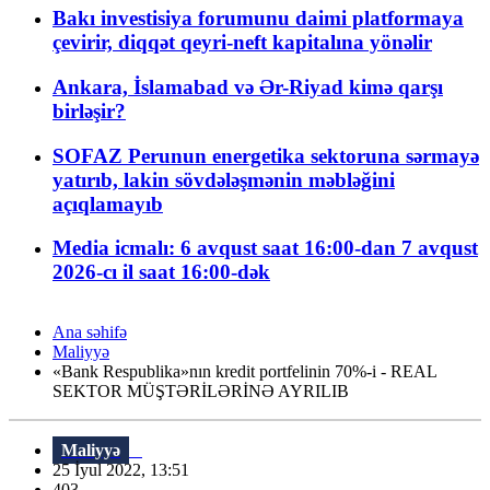
Bakı investisiya forumunu daimi platformaya
çevirir, diqqət qeyri-neft kapitalına yönəlir
Ankara, İslamabad və Ər-Riyad kimə qarşı
birləşir?
SOFAZ Perunun energetika sektoruna sərmayə
yatırıb, lakin sövdələşmənin məbləğini
açıqlamayıb
Media icmalı: 6 avqust saat 16:00-dan 7 avqust
2026-cı il saat 16:00-dək
Ana səhifə
Maliyyə
«Bank Respublika»nın kredit portfelinin 70%-i - REAL
SEKTOR MÜŞTƏRİLƏRİNƏ AYRILIB
Maliyyə
25 İyul 2022, 13:51
403