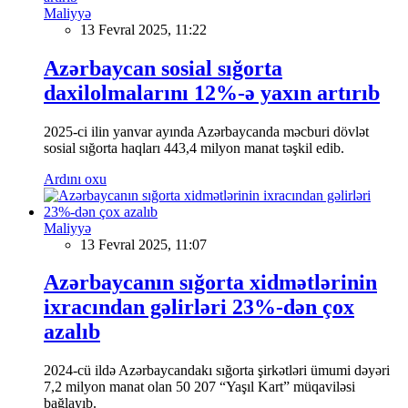
Maliyyə
13 Fevral 2025, 11:22
Azərbaycan sosial sığorta
daxilolmalarını 12%-ə yaxın artırıb
2025-ci ilin yanvar ayında Azərbaycanda məcburi dövlət
sosial sığorta haqları 443,4 milyon manat təşkil edib.
Ardını oxu
Maliyyə
13 Fevral 2025, 11:07
Azərbaycanın sığorta xidmətlərinin
ixracından gəlirləri 23%-dən çox
azalıb
2024-cü ildə Azərbaycandakı sığorta şirkətləri ümumi dəyəri
7,2 milyon manat olan 50 207 “Yaşıl Kart” müqaviləsi
bağlayıb.