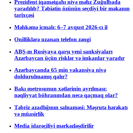
Prezident iqamətgahı niyə məhz Zuğulbada
yaradılıb? Təbiətin özünün seçdiyi bir məkanın
tarixçəsi
Məhkəmə icmalı: 6–7 avqust 2026-cı il
Onilliklərə uzanan telefon zəngi
ABŞ-ın Rusiyaya qarşı yeni sanksiyaları
Azərbaycan üçün risklər və imkanlar yaradır
Azərbaycanda 65 min vakansiya niyə
doldurulmamış qalır?
Bakı metrosunun xətlərinin ayrılması:
nəqliyyat böhranından necə qaçmaq olar?
Təbriz azadlığının salnaməsi: Məşrutə hərəkatı
və müasirlik
Media idarəçiliyi mərkəzləşdirilir