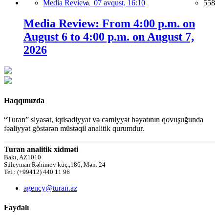
Media Review,
07 avqust, 16:10
558
Media Review: From 4:00 p.m. on
August 6 to 4:00 p.m. on August 7,
2026
Haqqımızda
“Turan” siyasət, iqtisadiyyat və cəmiyyət həyatının qovuşuğunda
fəaliyyət göstərən müstəqil analitik qurumdur.
Turan analitik xidməti
Bakı, AZ1010
Süleyman Rəhimov küç.,186, Mən. 24
Tel.: (+99412) 440 11 96
agency@turan.az
Faydalı