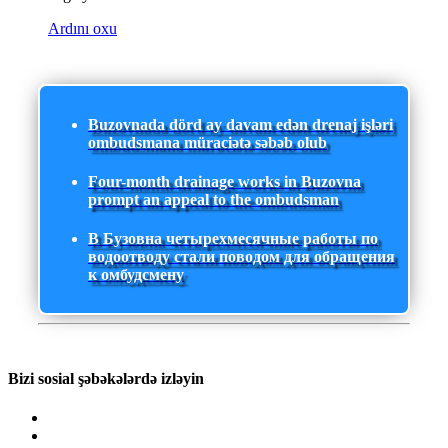
Ardını oxu
Buzovnada dörd ay davam edən drenaj işləri
ombudsmana müraciətə səbəb olub
Four-month drainage works in Buzovna
prompt an appeal to the ombudsman
В Бузовна четырехмесячные работы по
водоотводу стали поводом для обращения
к омбудсмену
Bizi sosial şəbəkələrdə izləyin