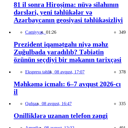
81 il sonra Hiroşima: nüvə silahının
dərsləri, yeni təhlükələr və
Azərbaycanın geosiyasi təhlükəsizliyi
Cəmiyyət,
01:26
349
Prezident iqamətgahı niyə məhz
Zuğulbada yaradılıb? Təbiətin
özünün seçdiyi bir məkanın tarixçəsi
Ekspress təhlil,
08 avqust, 17:07
378
Məhkəmə icmalı: 6–7 avqust 2026-cı
il
Qafqaz,
08 avqust, 16:47
335
Onilliklərə uzanan telefon zəngi
Amerika,
08 avqust, 12:32
491