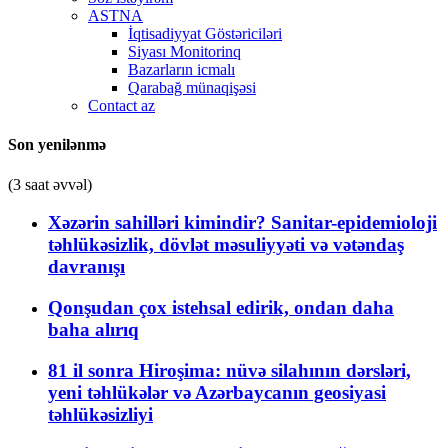
ASTNA
İqtisadiyyat Göstəriciləri
Siyası Monitorinq
Bazarların icmalı
Qarabağ münaqişəsi
Contact az
Son yenilənmə
(3 saat əvvəl)
Xəzərin sahilləri kimindir? Sanitar-epidemioloji
təhlükəsizlik, dövlət məsuliyyəti və vətəndaş
davranışı
Qonşudan çox istehsal edirik, ondan daha
baha alırıq
81 il sonra Hiroşima: nüvə silahının dərsləri,
yeni təhlükələr və Azərbaycanın geosiyasi
təhlükəsizliyi