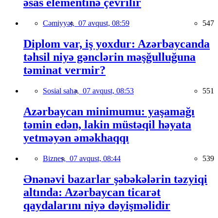
əsas elementinə çevrilir
Cəmiyyət,
07 avqust, 08:59
547
Diplom var, iş yoxdur: Azərbaycanda
təhsil niyə gənclərin məşğulluğuna
təminat vermir?
Sosial sahə,
07 avqust, 08:53
551
Azərbaycan minimumu: yaşamağı
təmin edən, lakin müstəqil həyata
yetməyən əməkhaqqı
Biznes,
07 avqust, 08:44
539
Ənənəvi bazarlar şəbəkələrin təzyiqi
altında: Azərbaycan ticarət
qaydalarını niyə dəyişməlidir