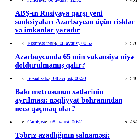
ABŞ-ın Rusiyaya qarşı yeni
sanksiyaları Azərbaycan üçün risklər
və imkanlar yaradır
Ekspress təhlil,
08 avqust, 00:52
570
Azərbaycanda 65 min vakansiya niyə
doldurulmamış qalır?
Sosial sahə,
08 avqust, 00:50
540
Bakı metrosunun xətlərinin
ayrılması: nəqliyyat böhranından
necə qaçmaq olar?
Cəmiyyət,
08 avqust, 00:41
454
Təbriz azadlığının salnaməsi: