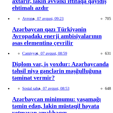
axtarır, lakin əvvəlki ittifaqa qayıdış
ehtimalı azdır
Avropa,
07 avqust, 09:23
705
Azərbaycan qazı Türkiyənin
Avropadakı enerji ambisiyalarının
əsas elementinə çevrilir
Cəmiyyət,
07 avqust, 08:59
631
Diplom var, iş yoxdur: Azərbaycanda
təhsil niyə gənclərin məşğulluğuna
təminat vermir?
Sosial sahə,
07 avqust, 08:53
648
Azərbaycan minimumu: yaşamağı
təmin edən, lakin müstəqil həyata
yetməyən əməkhaqqı