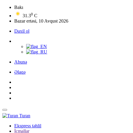
Bakı
0
31.3
C
Bazar ertəsi, 10 Avqust 2026
Daxil ol
Abunə
Əlaqə
Turan
Ekspress təhlil
İcmallar