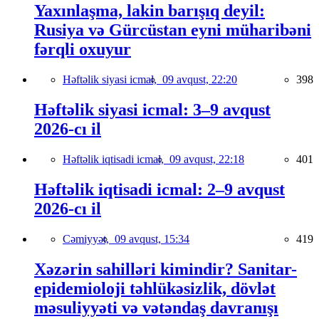
Yaxınlaşma, lakin barışıq deyil:
Rusiya və Gürcüstan eyni müharibəni
fərqli oxuyur
Həftəlik siyasi icmal,
09 avqust, 22:20
398
Həftəlik siyasi icmal: 3–9 avqust
2026-cı il
Həftəlik iqtisadi icmal,
09 avqust, 22:18
401
Həftəlik iqtisadi icmal: 2–9 avqust
2026-cı il
Cəmiyyət,
09 avqust, 15:34
419
Xəzərin sahilləri kimindir? Sanitar-
epidemioloji təhlükəsizlik, dövlət
məsuliyyəti və vətəndaş davranışı