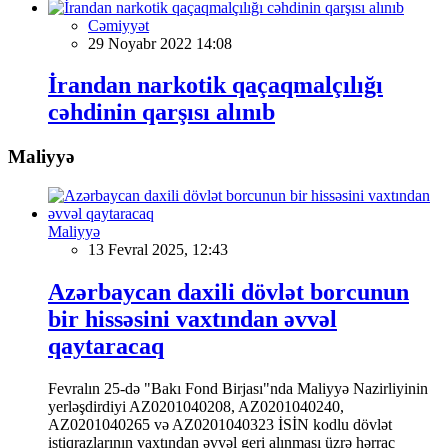
Cəmiyyət
29 Noyabr 2022 14:08
İrandan narkotik qaçaqmalçılığı
cəhdinin qarşısı alınıb
Maliyyə
Maliyyə
13 Fevral 2025, 12:43
Azərbaycan daxili dövlət borcunun
bir hissəsini vaxtından əvvəl
qaytaracaq
Fevralın 25-də "Bakı Fond Birjası"nda Maliyyə Nazirliyinin
yerləşdirdiyi AZ0201040208, AZ0201040240,
AZ0201040265 və AZ0201040323 İSİN kodlu dövlət
istiqrazlarının vaxtından əvvəl geri alınması üzrə hərrac