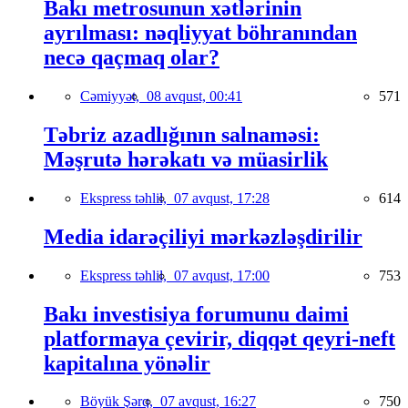
Bakı metrosunun xətlərinin
ayrılması: nəqliyyat böhranından
necə qaçmaq olar?
Cəmiyyət,
08 avqust, 00:41
571
Təbriz azadlığının salnaməsi:
Məşrutə hərəkatı və müasirlik
Ekspress təhlil,
07 avqust, 17:28
614
Media idarəçiliyi mərkəzləşdirilir
Ekspress təhlil,
07 avqust, 17:00
753
Bakı investisiya forumunu daimi
platformaya çevirir, diqqət qeyri-neft
kapitalına yönəlir
Böyük Şərq,
07 avqust, 16:27
750