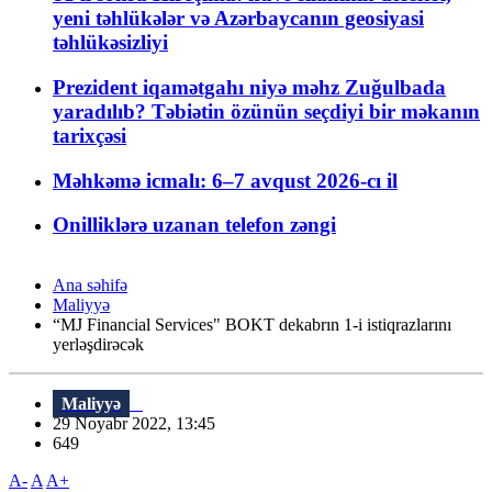
yeni təhlükələr və Azərbaycanın geosiyasi
təhlükəsizliyi
Prezident iqamətgahı niyə məhz Zuğulbada
yaradılıb? Təbiətin özünün seçdiyi bir məkanın
tarixçəsi
Məhkəmə icmalı: 6–7 avqust 2026-cı il
Onilliklərə uzanan telefon zəngi
Ana səhifə
Maliyyə
“MJ Financial Services" BOKT dekabrın 1-i istiqrazlarını
yerləşdirəcək
Maliyyə
29 Noyabr 2022, 13:45
649
A-
A
A+