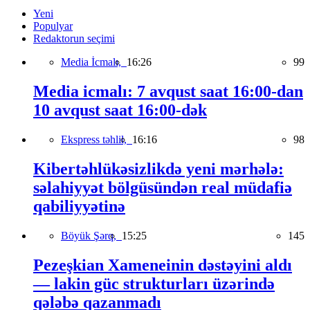
Yeni
Populyar
Redaktorun seçimi
Media İcmalı,
16:26
99
Media icmalı: 7 avqust saat 16:00-dan
10 avqust saat 16:00-dək
Ekspress təhlil,
16:16
98
Kibertəhlükəsizlikdə yeni mərhələ:
səlahiyyət bölgüsündən real müdafiə
qabiliyyətinə
Böyük Şərq,
15:25
145
Pezeşkian Xameneinin dəstəyini aldı
— lakin güc strukturları üzərində
qələbə qazanmadı