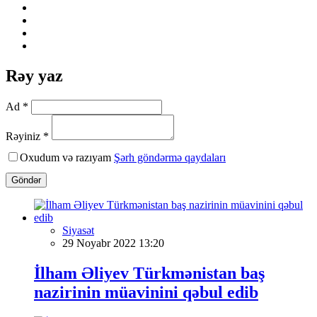
Rəy yaz
Ad *
Rəyiniz *
Oxudum və razıyam
Şərh göndərmə qaydaları
Göndər
Siyasət
29 Noyabr 2022 13:20
İlham Əliyev Türkmənistan baş
nazirinin müavinini qəbul edib