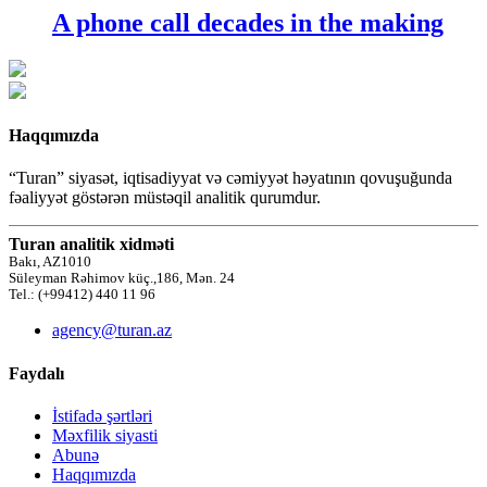
A phone call decades in the making
Haqqımızda
“Turan” siyasət, iqtisadiyyat və cəmiyyət həyatının qovuşuğunda
fəaliyyət göstərən müstəqil analitik qurumdur.
Turan analitik xidməti
Bakı, AZ1010
Süleyman Rəhimov küç.,186, Mən. 24
Tel.: (+99412) 440 11 96
agency@turan.az
Faydalı
İstifadə şərtləri
Məxfilik siyasti
Abunə
Haqqımızda