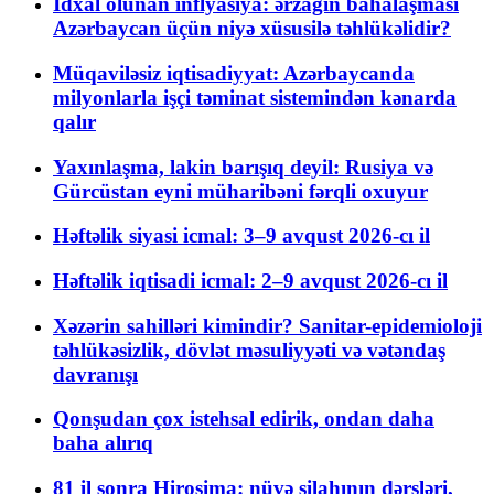
İdxal olunan inflyasiya: ərzağın bahalaşması
Azərbaycan üçün niyə xüsusilə təhlükəlidir?
Müqaviləsiz iqtisadiyyat: Azərbaycanda
milyonlarla işçi təminat sistemindən kənarda
qalır
Yaxınlaşma, lakin barışıq deyil: Rusiya və
Gürcüstan eyni müharibəni fərqli oxuyur
Həftəlik siyasi icmal: 3–9 avqust 2026-cı il
Həftəlik iqtisadi icmal: 2–9 avqust 2026-cı il
Xəzərin sahilləri kimindir? Sanitar-epidemioloji
təhlükəsizlik, dövlət məsuliyyəti və vətəndaş
davranışı
Qonşudan çox istehsal edirik, ondan daha
baha alırıq
81 il sonra Hiroşima: nüvə silahının dərsləri,