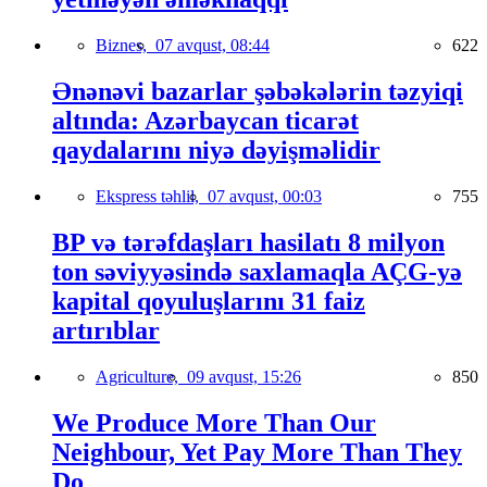
Biznes,
07 avqust, 08:44
622
Ənənəvi bazarlar şəbəkələrin təzyiqi
altında: Azərbaycan ticarət
qaydalarını niyə dəyişməlidir
Ekspress təhlil,
07 avqust, 00:03
755
BP və tərəfdaşları hasilatı 8 milyon
ton səviyyəsində saxlamaqla AÇG-yə
kapital qoyuluşlarını 31 faiz
artırıblar
Agriculture,
09 avqust, 15:26
850
We Produce More Than Our
Neighbour, Yet Pay More Than They
Do