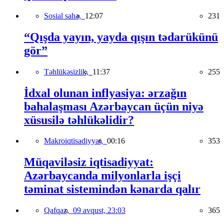
Sosial sahə,
12:07
231
“Qışda yayın, yayda qışın tədarükünü
gör”
Təhlükəsizlik,
11:37
255
İdxal olunan inflyasiya: ərzağın
bahalaşması Azərbaycan üçün niyə
xüsusilə təhlükəlidir?
Makroiqtisadiyyat,
00:16
353
Müqaviləsiz iqtisadiyyat:
Azərbaycanda milyonlarla işçi
təminat sistemindən kənarda qalır
Qafqaz,
09 avqust, 23:03
365