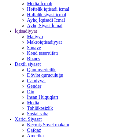
Media İcmalı
Həftəlik iqtisadi icmal
Həftəlik siyasi icmal
Aylıq İqtisadi İcmal
Aylıq Siyasi İcmal
İqtisadiyyat
Maliyyə
Makroiqtisadiyyat
Sənaye
Kənd təsərrüfatı
Biznes
Daxili siyasət
Qanunvericilik
Dövlət quruculuğu
Cəmiyyət
Gender
Din
İnsan Hüquqları
Media
Təhlükəsizlik
Sosial sahə
Xarici Siyasət
Keçmiş Sovet məkanı
Qafqaz
Amerika