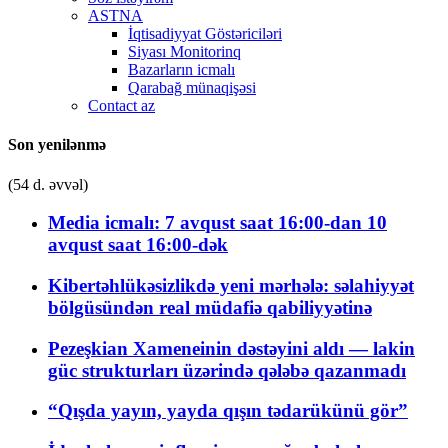
ASTNA
İqtisadiyyat Göstəriciləri
Siyası Monitorinq
Bazarların icmalı
Qarabağ münaqişəsi
Contact az
Son yenilənmə
(54 d. əvvəl)
Media icmalı: 7 avqust saat 16:00-dan 10
avqust saat 16:00-dək
Kibertəhlükəsizlikdə yeni mərhələ: səlahiyyət
bölgüsündən real müdafiə qabiliyyətinə
Pezeşkian Xameneinin dəstəyini aldı — lakin
güc strukturları üzərində qələbə qazanmadı
“Qışda yayın, yayda qışın tədarükünü gör”