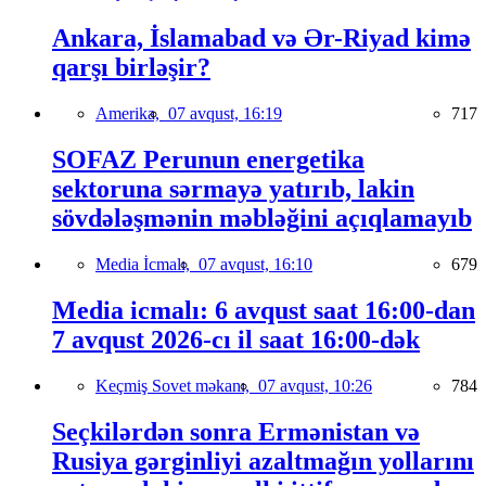
Ankara, İslamabad və Ər-Riyad kimə
qarşı birləşir?
Amerika,
07 avqust, 16:19
717
SOFAZ Perunun energetika
sektoruna sərmayə yatırıb, lakin
sövdələşmənin məbləğini açıqlamayıb
Media İcmalı,
07 avqust, 16:10
679
Media icmalı: 6 avqust saat 16:00-dan
7 avqust 2026-cı il saat 16:00-dək
Keçmiş Sovet məkanı,
07 avqust, 10:26
784
Seçkilərdən sonra Ermənistan və
Rusiya gərginliyi azaltmağın yollarını