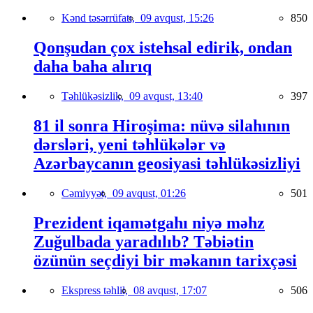
Kənd təsərrüfatı,
09 avqust, 15:26
850
Qonşudan çox istehsal edirik, ondan
daha baha alırıq
Təhlükəsizlik,
09 avqust, 13:40
397
81 il sonra Hiroşima: nüvə silahının
dərsləri, yeni təhlükələr və
Azərbaycanın geosiyasi təhlükəsizliyi
Cəmiyyət,
09 avqust, 01:26
501
Prezident iqamətgahı niyə məhz
Zuğulbada yaradılıb? Təbiətin
özünün seçdiyi bir məkanın tarixçəsi
Ekspress təhlil,
08 avqust, 17:07
506