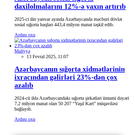
daxilolmalarını 12%-ə yaxın artırıb
2025-ci ilin yanvar ayında Azərbaycanda məcburi dövlət
sosial sığorta haqları 443,4 milyon manat təşkil edib.
Ardını oxu
Maliyyə
13 Fevral 2025, 11:07
Azərbaycanın sığorta xidmətlərinin
ixracından gəlirləri 23%-dən çox
azalıb
2024-cü ildə Azərbaycandakı sığorta şirkətləri ümumi dəyəri
7,2 milyon manat olan 50 207 “Yaşıl Kart” müqaviləsi
bağlayıb.
Ardını oxu