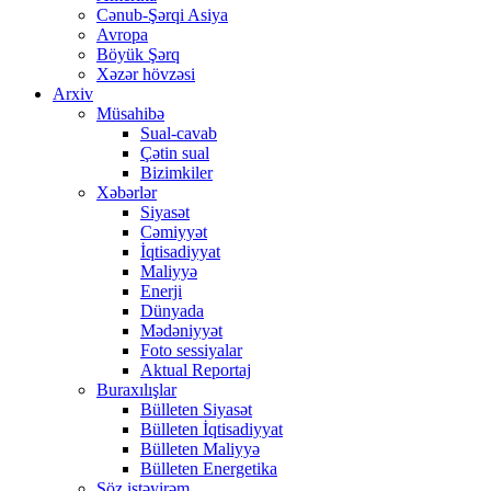
Cənub-Şərqi Asiya
Avropa
Böyük Şərq
Xəzər hövzəsi
Arxiv
Müsahibə
Sual-cavab
Çətin sual
Bizimkiler
Xəbərlər
Siyasət
Cəmiyyət
İqtisadiyyat
Maliyyə
Enerji
Dünyada
Mədəniyyət
Foto sessiyalar
Aktual Reportaj
Buraxılışlar
Bülleten Siyasət
Bülleten İqtisadiyyat
Bülleten Maliyyə
Bülleten Energetika
Söz istəyirəm