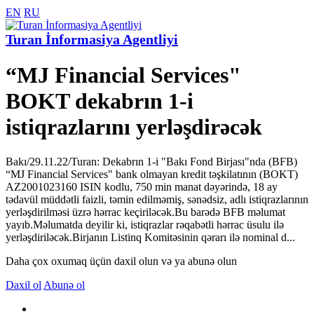
EN
RU
Turan İnformasiya Agentliyi
“MJ Financial Services"
BOKT dekabrın 1-i
istiqrazlarını yerləşdirəcək
Bakı/29.11.22/Turan: Dekabrın 1-i "Bakı Fond Birjası"nda (BFB)
“MJ Financial Services" bank olmayan kredit təşkilatının (BOKT)
AZ2001023160 ISIN kodlu, 750 min manat dəyərində, 18 ay
tədavül müddətli faizli, təmin edilməmiş, sənədsiz, adlı istiqrazlarının
yerləşdirilməsi üzrə hərrac keçiriləcək.Bu barədə BFB məlumat
yayıb.Məlumatda deyilir ki, istiqrazlar rəqabətli hərrac üsulu ilə
yerləşdiriləcək.Birjanın Listinq Komitəsinin qərarı ilə nominal d...
Daha çox oxumaq üçün daxil olun və ya abunə olun
Daxil ol
Abunə ol