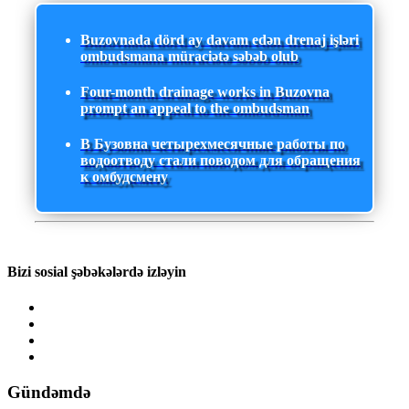
Buzovnada dörd ay davam edən drenaj işləri
ombudsmana müraciətə səbəb olub
Four-month drainage works in Buzovna
prompt an appeal to the ombudsman
В Бузовна четырехмесячные работы по
водоотводу стали поводом для обращения
к омбудсмену
Bizi sosial şəbəkələrdə izləyin
Gündəmdə