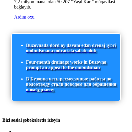
7,2 milyon manat olan 50 207 “Yaşıl Kart” müqaviləsi
bağlayıb.
Ardını oxu
Buzovnada dörd ay davam edən drenaj işləri
ombudsmana müraciətə səbəb olub
Four-month drainage works in Buzovna
prompt an appeal to the ombudsman
В Бузовна четырехмесячные работы по
водоотводу стали поводом для обращения
к омбудсмену
Bizi sosial şəbəkələrdə izləyin