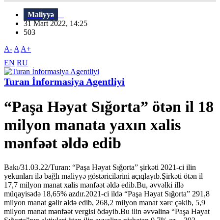
Maliyyə
31 Mart 2022, 14:25
503
A-
A
A+
EN
RU
Turan İnformasiya Agentliyi
“Paşa Həyat Sığorta” ötən il 18
milyon manata yaxın xalis
mənfəət əldə edib
Bakı/31.03.22/Turan: “Paşa Həyat Sığorta” şirkəti 2021-ci ilin
yekunları ilə bağlı maliyyə göstəricilərini açıqlayıb.Şirkəti ötən il
17,7 milyon manat xalis mənfəət əldə edib.Bu, əvvəlki illə
müqayisədə 18,65% azdır.2021-ci ildə “Paşa Həyat Sığorta” 291,8
milyon manat gəlir əldə edib, 268,2 milyon manat xərc çəkib, 5,9
milyon manat mənfəət vergisi ödəyib.Bu ilin əvvəlinə “Paşa Həyat