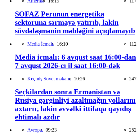
Amerika,
16:19
117
SOFAZ Perunun energetika
sektoruna sərmayə yatırıb, lakin
sövdələşmənin məbləğini açıqlamayıb
Media İcmalı,
16:10
112
Media icmalı: 6 avqust saat 16:00-dan
7 avqust 2026-cı il saat 16:00-dək
Keçmiş Sovet məkanı,
10:26
247
Seçkilərdən sonra Ermənistan və
Rusiya gərginliyi azaltmağın yollarını
axtarır, lakin əvvəlki ittifaqa qayıdış
ehtimalı azdır
Avropa,
09:23
252