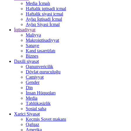
Media İcmalı
Həftəlik iqtisadi icmal
Həftəlik siyasi icmal
Aylıq İqtisadi İcmal
Aylıq Siyasi İcmal
İqtisadiyyat
Maliyyə
Makroiqtisadiyyat
Sənaye
Kənd təsərrüfatı
Biznes
Daxili siyasət
Qanunvericilik
Dövlət quruculuğu
Cəmiyyət
Gender
Din
İnsan Hüquqları
Media
Təhlükəsizlik
Sosial sahə
Xarici Siyasət
Keçmiş Sovet məkanı
Qafqaz
Amerika