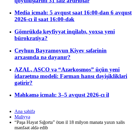
qoyuluşlarını 31 faiz artırıblar
Media icmalı: 5 avqust saat 16:00-dan 6 avqust
2026-cı il saat 16:00-dək
Gömrükdə keyfiyyət inqilabı, yoxsa yeni
bürokratiya?
Ceyhun Bayramovun Kiyev səfərinin
arxasında nə dayanır?
AZAL, ASCO və “Azərkosmos” üçün yeni
idarəetmə modeli: Fərman hansı dəyişiklikləri
gətirir?
Məhkəmə icmalı: 3–5 avqust 2026-cı il
Ana səhifə
Maliyyə
“Paşa Həyat Sığorta” ötən il 18 milyon manata yaxın xalis
mənfəət əldə edib