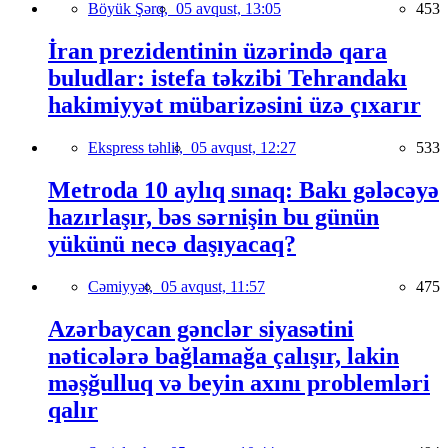
Böyük Şərq,
05 avqust, 13:05
453
İran prezidentinin üzərində qara
buludlar: istefa təkzibi Tehrandakı
hakimiyyət mübarizəsini üzə çıxarır
Ekspress təhlil,
05 avqust, 12:27
533
Metroda 10 aylıq sınaq: Bakı gələcəyə
hazırlaşır, bəs sərnişin bu günün
yükünü necə daşıyacaq?
Cəmiyyət,
05 avqust, 11:57
475
Azərbaycan gənclər siyasətini
nəticələrə bağlamağa çalışır, lakin
məşğulluq və beyin axını problemləri
qalır