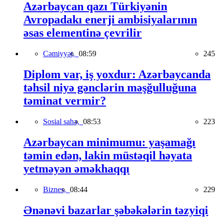
Azərbaycan qazı Türkiyənin
Avropadakı enerji ambisiyalarının
əsas elementinə çevrilir
Cəmiyyət,
08:59
245
Diplom var, iş yoxdur: Azərbaycanda
təhsil niyə gənclərin məşğulluğuna
təminat vermir?
Sosial sahə,
08:53
223
Azərbaycan minimumu: yaşamağı
təmin edən, lakin müstəqil həyata
yetməyən əməkhaqqı
Biznes,
08:44
229
Ənənəvi bazarlar şəbəkələrin təzyiqi