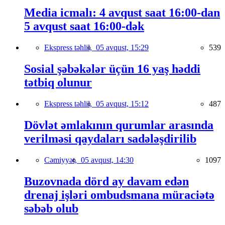
Media icmalı: 4 avqust saat 16:00-dan
5 avqust saat 16:00-dək
Ekspress təhlil,
05 avqust, 15:29
539
Sosial şəbəkələr üçün 16 yaş həddi
tətbiq olunur
Ekspress təhlil,
05 avqust, 15:12
487
Dövlət əmlakının qurumlar arasında
verilməsi qaydaları sadələşdirilib
Cəmiyyət,
05 avqust, 14:30
1097
Buzovnada dörd ay davam edən
drenaj işləri ombudsmana müraciətə
səbəb olub