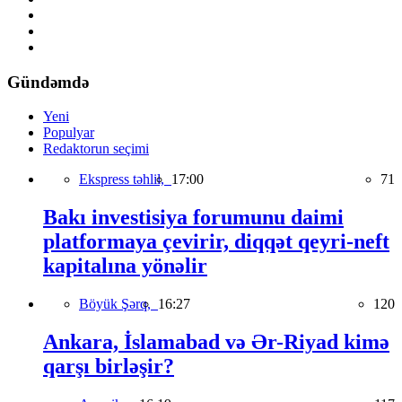
Gündəmdə
Yeni
Populyar
Redaktorun seçimi
Ekspress təhlil,
17:00
71
Bakı investisiya forumunu daimi
platformaya çevirir, diqqət qeyri-neft
kapitalına yönəlir
Böyük Şərq,
16:27
120
Ankara, İslamabad və Ər-Riyad kimə
qarşı birləşir?