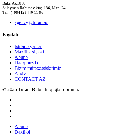
Bakı, AZ1010
Süleyman Rəhimov küç.,186, Mən. 24
Tel.: (+99412) 440 11 96
agency@turan.az
Faydalı
İstifadə şərtləri
Məxfilik siyasti
Abunə
Haqqımızda
Bizim mütəxəssislərimiz
Arxiv
CONTACT AZ
© 2026 Turan. Bütün hüquqlar qorunur.
Abunə
Daxil ol