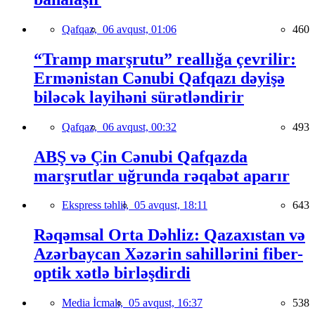
Qafqaz,
06 avqust, 01:06
460
“Tramp marşrutu” reallığa çevrilir:
Ermənistan Cənubi Qafqazı dəyişə
biləcək layihəni sürətləndirir
Qafqaz,
06 avqust, 00:32
493
ABŞ və Çin Cənubi Qafqazda
marşrutlar uğrunda rəqabət aparır
Ekspress təhlil,
05 avqust, 18:11
643
Rəqəmsal Orta Dəhliz: Qazaxıstan və
Azərbaycan Xəzərin sahillərini fiber-
optik xətlə birləşdirdi
Media İcmalı,
05 avqust, 16:37
538