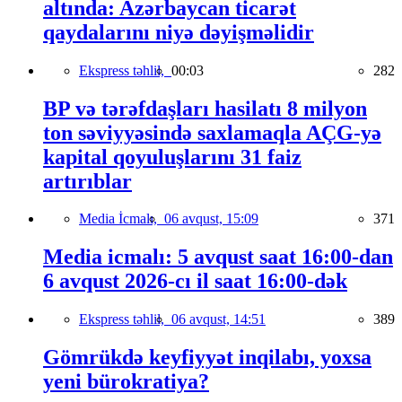
altında: Azərbaycan ticarət
qaydalarını niyə dəyişməlidir
Ekspress təhlil,
00:03
282
BP və tərəfdaşları hasilatı 8 milyon
ton səviyyəsində saxlamaqla AÇG-yə
kapital qoyuluşlarını 31 faiz
artırıblar
Media İcmalı,
06 avqust, 15:09
371
Media icmalı: 5 avqust saat 16:00-dan
6 avqust 2026-cı il saat 16:00-dək
Ekspress təhlil,
06 avqust, 14:51
389
Gömrükdə keyfiyyət inqilabı, yoxsa
yeni bürokratiya?