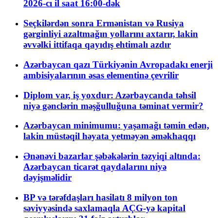
2026-cı il saat 16:00-dək
Seçkilərdən sonra Ermənistan və Rusiya
gərginliyi azaltmağın yollarını axtarır, lakin
əvvəlki ittifaqa qayıdış ehtimalı azdır
Azərbaycan qazı Türkiyənin Avropadakı enerji
ambisiyalarının əsas elementinə çevrilir
Diplom var, iş yoxdur: Azərbaycanda təhsil
niyə gənclərin məşğulluğuna təminat vermir?
Azərbaycan minimumu: yaşamağı təmin edən,
lakin müstəqil həyata yetməyən əməkhaqqı
Ənənəvi bazarlar şəbəkələrin təzyiqi altında:
Azərbaycan ticarət qaydalarını niyə
dəyişməlidir
BP və tərəfdaşları hasilatı 8 milyon ton
səviyyəsində saxlamaqla AÇG-yə kapital