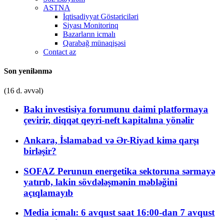
ASTNA
İqtisadiyyat Göstəriciləri
Siyası Monitorinq
Bazarların icmalı
Qarabağ münaqişəsi
Contact az
Son yenilənmə
(16 d. əvvəl)
Bakı investisiya forumunu daimi platformaya
çevirir, diqqət qeyri-neft kapitalına yönəlir
Ankara, İslamabad və Ər-Riyad kimə qarşı
birləşir?
SOFAZ Perunun energetika sektoruna sərmayə
yatırıb, lakin sövdələşmənin məbləğini
açıqlamayıb
Media icmalı: 6 avqust saat 16:00-dan 7 avqust