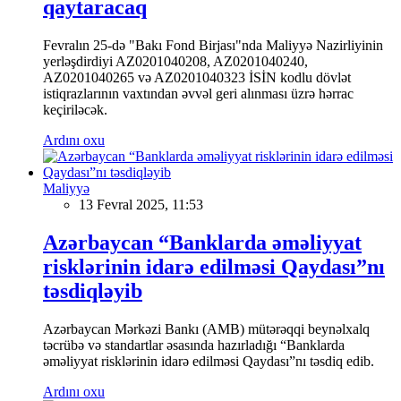
qaytaracaq
Fevralın 25-də "Bakı Fond Birjası"nda Maliyyə Nazirliyinin
yerləşdirdiyi AZ0201040208, AZ0201040240,
AZ0201040265 və AZ0201040323 İSİN kodlu dövlət
istiqrazlarının vaxtından əvvəl geri alınması üzrə hərrac
keçiriləcək.
Ardını oxu
Maliyyə
13 Fevral 2025, 11:53
Azərbaycan “Banklarda əməliyyat
risklərinin idarə edilməsi Qaydası”nı
təsdiqləyib
Azərbaycan Mərkəzi Bankı (AMB) mütərəqqi beynəlxalq
təcrübə və standartlar əsasında hazırladığı “Banklarda
əməliyyat risklərinin idarə edilməsi Qaydası”nı təsdiq edib.
Ardını oxu