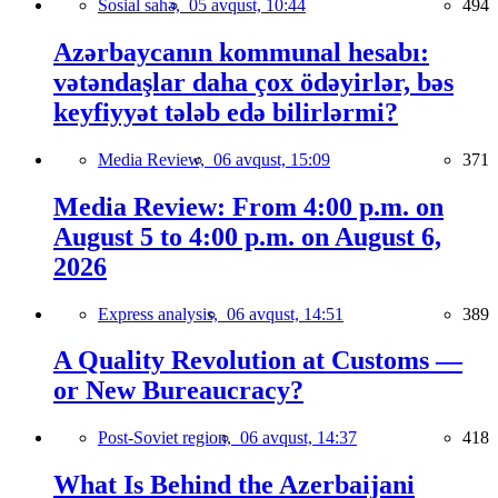
Sosial sahə,
05 avqust, 10:44
494
Azərbaycanın kommunal hesabı:
vətəndaşlar daha çox ödəyirlər, bəs
keyfiyyət tələb edə bilirlərmi?
Media Review,
06 avqust, 15:09
371
Media Review: From 4:00 p.m. on
August 5 to 4:00 p.m. on August 6,
2026
Express analysis,
06 avqust, 14:51
389
A Quality Revolution at Customs —
or New Bureaucracy?
Post-Soviet region,
06 avqust, 14:37
418
What Is Behind the Azerbaijani