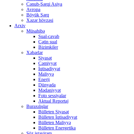
Cənub-Şərqi Asiya
Avropa
Böyük Şərq
Xəzər hövzəsi
Arxiv
Müsahibə
Sual-cavab
Çətin sual
Bizimkiler
Xəbərlər
Siyasət
Cəmiyyət
İqtisadiyyat
Maliyyə
Enerji
Dünyada
Mədəniyyət
Foto sessiyalar
Aktual Reportaj
Buraxılışlar
Bülleten Siyasət
Bülleten İqtisadiyyat
Bülleten Maliyyə
Bülleten Energetika
Söz istəyirəm