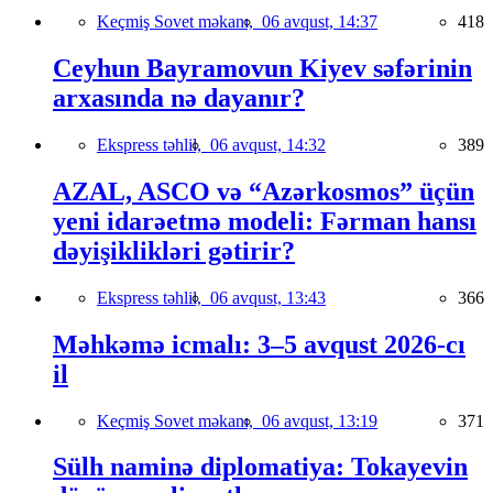
Keçmiş Sovet məkanı,
06 avqust, 14:37
418
Ceyhun Bayramovun Kiyev səfərinin
arxasında nə dayanır?
Ekspress təhlil,
06 avqust, 14:32
389
AZAL, ASCO və “Azərkosmos” üçün
yeni idarəetmə modeli: Fərman hansı
dəyişiklikləri gətirir?
Ekspress təhlil,
06 avqust, 13:43
366
Məhkəmə icmalı: 3–5 avqust 2026-cı
il
Keçmiş Sovet məkanı,
06 avqust, 13:19
371
Sülh naminə diplomatiya: Tokayevin