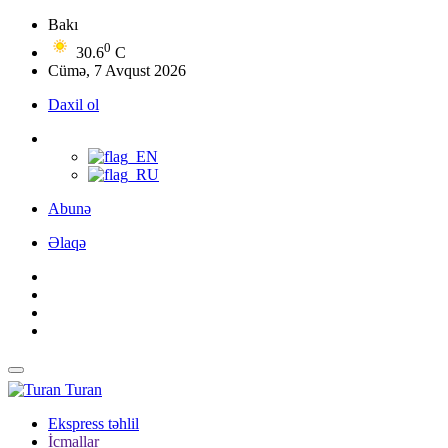
Bakı
0
30.6
C
Cümə, 7 Avqust 2026
Daxil ol
Abunə
Əlaqə
Turan
Ekspress təhlil
İcmallar