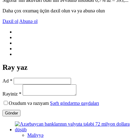
Sığorta”nın aktivləri ötən ilin əvvəlinə nisbətən 0,7% az – 393,...
Daha çox oxumaq üçün daxil olun və ya abunə olun
Daxil ol
Abunə ol
Rəy yaz
Ad *
Rəyiniz *
Oxudum və razıyam
Şərh göndərmə qaydaları
Göndər
Maliyyə