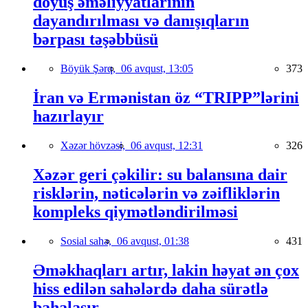
döyüş əməliyyatlarının
dayandırılması və danışıqların
bərpası təşəbbüsü
Böyük Şərq,
06 avqust, 13:05
373
İran və Ermənistan öz “TRIPP”lərini
hazırlayır
Xəzər hövzəsi,
06 avqust, 12:31
326
Xəzər geri çəkilir: su balansına dair
risklərin, nəticələrin və zəifliklərin
kompleks qiymətləndirilməsi
Sosial sahə,
06 avqust, 01:38
431
Əməkhaqları artır, lakin həyat ən çox
hiss edilən sahələrdə daha sürətlə
bahalaşır