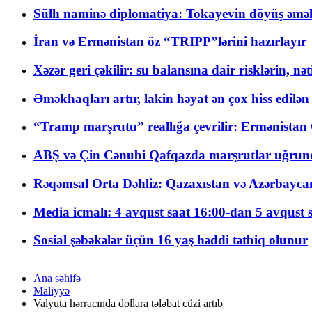
Sülh naminə diplomatiya: Tokayevin döyüş əməli
İran və Ermənistan öz “TRIPP”lərini hazırlayır
Xəzər geri çəkilir: su balansına dair risklərin, nə
Əməkhaqları artır, lakin həyat ən çox hiss edilən
“Tramp marşrutu” reallığa çevrilir: Ermənistan C
ABŞ və Çin Cənubi Qafqazda marşrutlar uğrund
Rəqəmsal Orta Dəhliz: Qazaxıstan və Azərbaycan Xə
Media icmalı: 4 avqust saat 16:00-dan 5 avqust 
Sosial şəbəkələr üçün 16 yaş həddi tətbiq olunur
Ana səhifə
Maliyyə
Valyuta hərracında dollara tələbat cüzi artıb