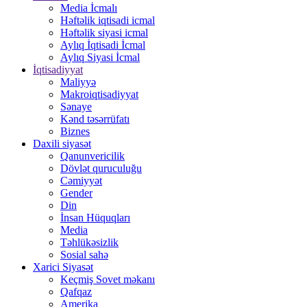
Media İcmalı
Həftəlik iqtisadi icmal
Həftəlik siyasi icmal
Aylıq İqtisadi İcmal
Aylıq Siyasi İcmal
İqtisadiyyat
Maliyyə
Makroiqtisadiyyat
Sənaye
Kənd təsərrüfatı
Biznes
Daxili siyasət
Qanunvericilik
Dövlət quruculuğu
Cəmiyyət
Gender
Din
İnsan Hüquqları
Media
Təhlükəsizlik
Sosial sahə
Xarici Siyasət
Keçmiş Sovet məkanı
Qafqaz
Amerika