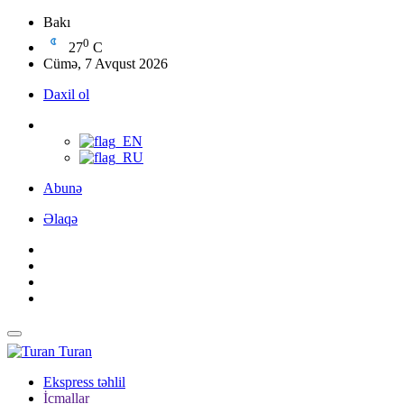
Bakı
0
27
C
Cümə, 7 Avqust 2026
Daxil ol
Abunə
Əlaqə
Turan
Ekspress təhlil
İcmallar