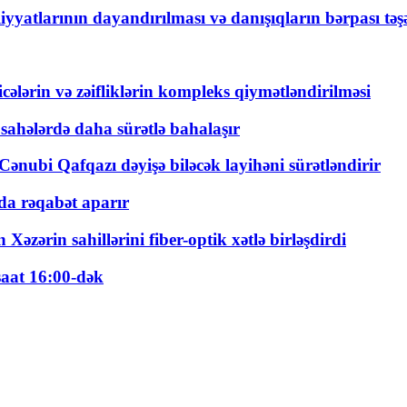
yyatlarının dayandırılması və danışıqların bərpası tə
ticələrin və zəifliklərin kompleks qiymətləndirilməsi
 sahələrdə daha sürətlə bahalaşır
ənubi Qafqazı dəyişə biləcək layihəni sürətləndirir
a rəqabət aparır
zərin sahillərini fiber-optik xətlə birləşdirdi
saat 16:00-dək