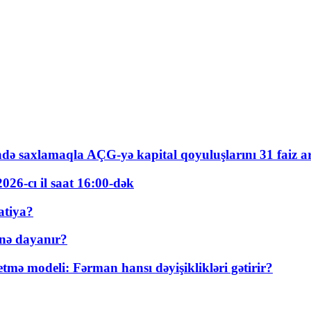
ində saxlamaqla AÇG-yə kapital qoyuluşlarını 31 faiz ar
026-cı il saat 16:00-dək
atiya?
nə dayanır?
ə modeli: Fərman hansı dəyişiklikləri gətirir?