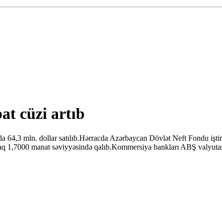
at cüzi artıb
64,3 mln. dollar satılıb.Hərracda Azərbaycan Dövlət Neft Fondu iştir
raq 1,7000 manat səviyyəsində qalıb.Kommersiya bankları ABŞ valyutas