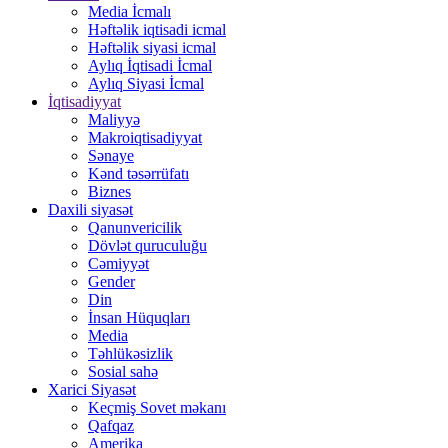
Media İcmalı
Həftəlik iqtisadi icmal
Həftəlik siyasi icmal
Aylıq İqtisadi İcmal
Aylıq Siyasi İcmal
İqtisadiyyat
Maliyyə
Makroiqtisadiyyat
Sənaye
Kənd təsərrüfatı
Biznes
Daxili siyasət
Qanunvericilik
Dövlət quruculuğu
Cəmiyyət
Gender
Din
İnsan Hüquqları
Media
Təhlükəsizlik
Sosial sahə
Xarici Siyasət
Keçmiş Sovet məkanı
Qafqaz
Amerika