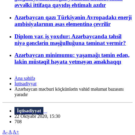
əvvəlki ittifaqa qayıdış ehtimalı azdır
Azərbaycan qazı Türkiyənin Avropadakı enerji
ambisiyalarının əsas elementinə çevrilir
Diplom var, iş yoxdur: Azərbaycanda təhsil
niyə gənclərin məşğulluğuna təminat vermir?
Azərbaycan minimumu: yaşamağı təmin edən,
lakin müstəqil həyata yetməyən əməkhaqqı
Ana səhifə
İqtisadiyyat
Azərbaycan məcburi köçkünlərin vahid məlumat bazasını
yaradır
İqtisadiyyat
22 Oktyabr 2020, 15:30
708
A-
A
A+