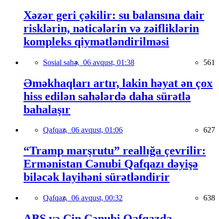
Xəzər geri çəkilir: su balansına dair
risklərin, nəticələrin və zəifliklərin
kompleks qiymətləndirilməsi
Sosial sahə,
06 avqust, 01:38
561
Əməkhaqları artır, lakin həyat ən çox
hiss edilən sahələrdə daha sürətlə
bahalaşır
Qafqaz,
06 avqust, 01:06
627
“Tramp marşrutu” reallığa çevrilir:
Ermənistan Cənubi Qafqazı dəyişə
biləcək layihəni sürətləndirir
Qafqaz,
06 avqust, 00:32
638
ABŞ və Çin Cənubi Qafqazda