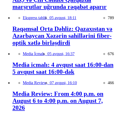
marşrutlar uğrunda rəqabət aparır
Ekspress təhlil,
05 avqust, 18:11
789
Rəqəmsal Orta Dəhliz: Qazaxıstan və
Azərbaycan Xəzərin sahillərini fiber-
optik xətlə birləşdirdi
Media İcmalı,
05 avqust, 16:37
676
Media icmalı: 4 avqust saat 16:00-dan
5 avqust saat 16:00-dək
Media Review,
07 avqust, 16:10
466
Media Review: From 4:00 p.m. on
August 6 to 4:00 p.m. on August 7,
2026