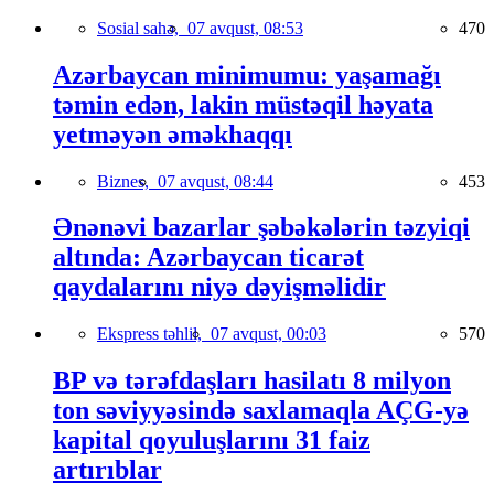
Sosial sahə,
07 avqust, 08:53
470
Azərbaycan minimumu: yaşamağı
təmin edən, lakin müstəqil həyata
yetməyən əməkhaqqı
Biznes,
07 avqust, 08:44
453
Ənənəvi bazarlar şəbəkələrin təzyiqi
altında: Azərbaycan ticarət
qaydalarını niyə dəyişməlidir
Ekspress təhlil,
07 avqust, 00:03
570
BP və tərəfdaşları hasilatı 8 milyon
ton səviyyəsində saxlamaqla AÇG-yə
kapital qoyuluşlarını 31 faiz
artırıblar