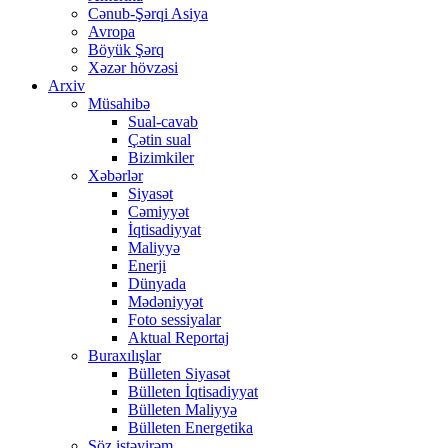
Cənub-Şərqi Asiya
Avropa
Böyük Şərq
Xəzər hövzəsi
Arxiv
Müsahibə
Sual-cavab
Çətin sual
Bizimkiler
Xəbərlər
Siyasət
Cəmiyyət
İqtisadiyyat
Maliyyə
Enerji
Dünyada
Mədəniyyət
Foto sessiyalar
Aktual Reportaj
Buraxılışlar
Bülleten Siyasət
Bülleten İqtisadiyyat
Bülleten Maliyyə
Bülleten Energetika
Söz istəyirəm