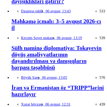
dəyişiklikləri gətirir?
Ekspress təhlil,
06 avqust, 13:43
533
Məhkəmə icmalı: 3–5 avqust 2026-cı
il
Keçmiş Sovet məkanı,
06 avqust, 13:19
539
Sülh naminə diplomatiya: Tokayevin
döyüş əməliyyatlarının
dayandırılması və danışıqların
bərpası təşəbbüsü
Böyük Şərq,
06 avqust, 13:05
576
İran və Ermənistan öz “TRIPP”lərini
hazırlayır
Xəzər hövzəsi,
06 avqust, 12:31
439