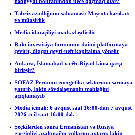
nəqliyyat böhranından necə qaçmaq olar?
Təbriz azadlığının salnaməsi: Məşrutə hərəkatı
və müasirlik
Media idarəçiliyi mərkəzləşdirilir
Bakı investisiya forumunu daimi platformaya
çevirir, diqqət qeyri-neft kapitalına yönəlir
Ankara, İslamabad və Ər-Riyad kimə qarşı
birləşir?
SOFAZ Perunun energetika sektoruna sərmayə
yatırıb, lakin sövdələşmənin məbləğini
açıqlamayıb
Media icmalı: 6 avqust saat 16:00-dan 7 avqust
2026-cı il saat 16:00-dək
Seçkilərdən sonra Ermənistan və Rusiya
gərginliyi azaltmağın yollarını axtarır, lakin