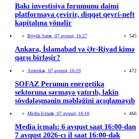
Bakı investisiya forumunu daimi
platformaya çevirir, diqqət qeyri-neft
kapitalına yönəlir
Böyük Şərq,
07 avqust, 16:27
545
Ankara, İslamabad və Ər-Riyad kimə
qarşı birləşir?
Amerika,
07 avqust, 16:19
472
SOFAZ Perunun energetika
sektoruna sərmayə yatırıb, lakin
sövdələşmənin məbləğini açıqlamayıb
Media İcmalı,
07 avqust, 16:10
466
Media icmalı: 6 avqust saat 16:00-dan
7 avqust 2026-cı il saat 16:00-dək