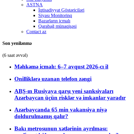
ASTNA
İqtisadiyyat Göstəriciləri
Siyası Monitorinq
Bazarların icmalı
Qarabağ münaqişəsi
Contact az
Son yenilənmə
(6 saat əvvəl)
Məhkəmə icmalı: 6–7 avqust 2026-cı il
Onilliklərə uzanan telefon zəngi
ABŞ-ın Rusiyaya qarşı yeni sanksiyaları
Azərbaycan üçün risklər və imkanlar yaradır
Azərbaycanda 65 min vakansiya niyə
doldurulmamış qalır?
Bakı metrosunun xətlərinin ayrılması: