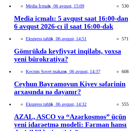
Media İcmalı,
06 avqust, 15:09
530
Media icmalı: 5 avqust saat 16:00-dan
6 avqust 2026-cı il saat 16:00-dək
Ekspress təhlil,
06 avqust, 14:51
571
Gömrükdə keyfiyyət inqilabı, yoxsa
yeni bürokratiya?
Keçmiş Sovet məkanı,
06 avqust, 14:37
608
Ceyhun Bayramovun Kiyev səfərinin
arxasında nə dayanır?
Ekspress təhlil,
06 avqust, 14:32
555
AZAL, ASCO və “Azərkosmos” üçün
yeni idarəetmə modeli: Fərman hansı