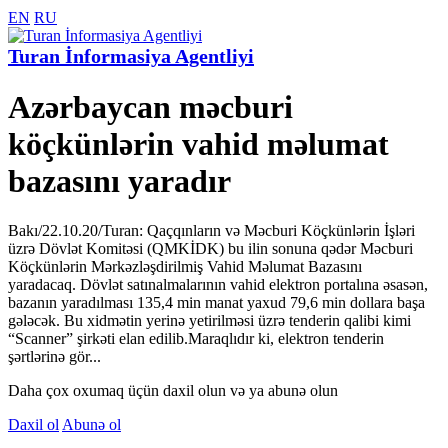
EN
RU
Turan İnformasiya Agentliyi
Azərbaycan məcburi
köçkünlərin vahid məlumat
bazasını yaradır
Bakı/22.10.20/Turan: Qaçqınların və Məcburi Köçkünlərin İşləri
üzrə Dövlət Komitəsi (QMKİDK) bu ilin sonuna qədər Məcburi
Köçkünlərin Mərkəzləşdirilmiş Vahid Məlumat Bazasını
yaradacaq. Dövlət satınalmalarının vahid elektron portalına əsasən,
bazanın yaradılması 135,4 min manat yaxud 79,6 min dollara başa
gələcək. Bu xidmətin yerinə yetirilməsi üzrə tenderin qalibi kimi
“Scanner” şirkəti elan edilib.Maraqlıdır ki, elektron tenderin
şərtlərinə gör...
Daha çox oxumaq üçün daxil olun və ya abunə olun
Daxil ol
Abunə ol