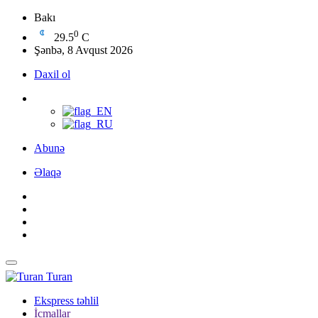
Bakı
0
29.5
C
Şənbə, 8 Avqust 2026
Daxil ol
Abunə
Əlaqə
Turan
Ekspress təhlil
İcmallar