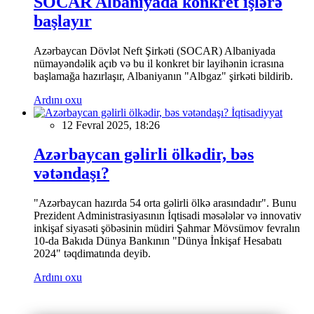
SOCAR Albaniyada konkret işlərə
başlayır
Azərbaycan Dövlət Neft Şirkəti (SOCAR) Albaniyada
nümayəndəlik açıb və bu il konkret bir layihənin icrasına
başlamağa hazırlaşır, Albaniyanın "Albgaz" şirkəti bildirib.
Ardını oxu
İqtisadiyyat
12 Fevral 2025, 18:26
Azərbaycan gəlirli ölkədir, bəs
vətəndaşı?
"Azərbaycan hazırda 54 orta gəlirli ölkə arasındadır". Bunu
Prezident Administrasiyasının İqtisadi məsələlər və innovativ
inkişaf siyasəti şöbəsinin müdiri Şahmar Mövsümov fevralın
10-da Bakıda Dünya Bankının "Dünya İnkişaf Hesabatı
2024" təqdimatında deyib.
Ardını oxu