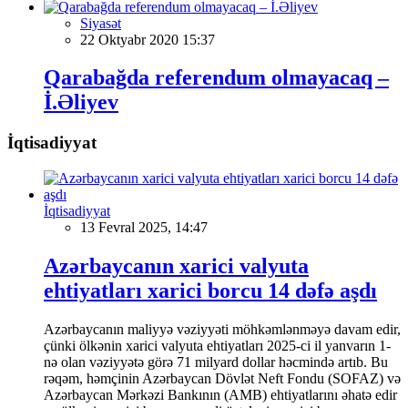
Siyasət
22 Oktyabr 2020 15:37
Qarabağda referendum olmayacaq –
İ.Əliyev
İqtisadiyyat
İqtisadiyyat
13 Fevral 2025, 14:47
Azərbaycanın xarici valyuta
ehtiyatları xarici borcu 14 dəfə aşdı
Azərbaycanın maliyyə vəziyyəti möhkəmlənməyə davam edir,
çünki ölkənin xarici valyuta ehtiyatları 2025-ci il yanvarın 1-
nə olan vəziyyətə görə 71 milyard dollar həcmində artıb. Bu
rəqəm, həmçinin Azərbaycan Dövlət Neft Fondu (SOFAZ) və
Azərbaycan Mərkəzi Bankının (AMB) ehtiyatlarını əhatə edir