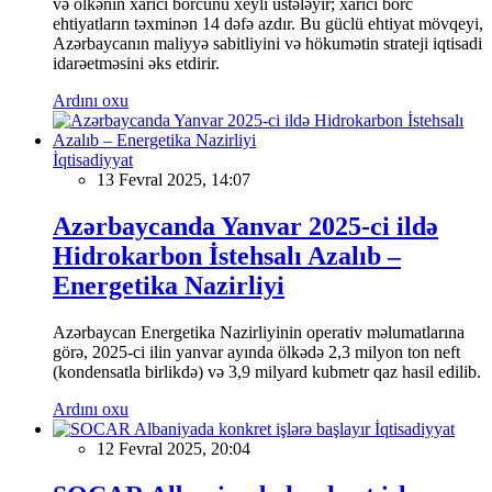
və ölkənin xarici borcunu xeyli üstələyir; xarici borc
ehtiyatların təxminən 14 dəfə azdır. Bu güclü ehtiyat mövqeyi,
Azərbaycanın maliyyə sabitliyini və hökumətin strateji iqtisadi
idarəetməsini əks etdirir.
Ardını oxu
İqtisadiyyat
13 Fevral 2025, 14:07
Azərbaycanda Yanvar 2025-ci ildə
Hidrokarbon İstehsalı Azalıb –
Energetika Nazirliyi
Azərbaycan Energetika Nazirliyinin operativ məlumatlarına
görə, 2025-ci ilin yanvar ayında ölkədə 2,3 milyon ton neft
(kondensatla birlikdə) və 3,9 milyard kubmetr qaz hasil edilib.
Ardını oxu
İqtisadiyyat
12 Fevral 2025, 20:04