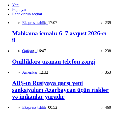
Yeni
Populyar
Redaktorun seçimi
Ekspress təhlil,
17:07
239
Məhkəmə icmalı: 6–7 avqust 2026-cı
il
Qafqaz,
16:47
238
Onilliklərə uzanan telefon zəngi
Amerika,
12:32
353
ABŞ-ın Rusiyaya qarşı yeni
sanksiyaları Azərbaycan üçün risklər
və imkanlar yaradır
Ekspress təhlil,
00:52
460