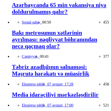
Azərbaycanda 65 min vakansiya niyə
doldurulmamış qalır?
Sosial sahə,
00:50
455
Bakı metrosunun xətlərinin
ayrılması: nəqliyyat böhranından
necə qaçmaq olar?
Cəmiyyət,
00:41
377
Təbriz azadlığının salnaməsi:
Məşrutə hərəkatı və müasirlik
Ekspress təhlil,
07 avqust, 17:28
458
Media idarəçiliyi mərkəzləşdirilir
Ekspress təhlil,
07 avqust, 17:00
521