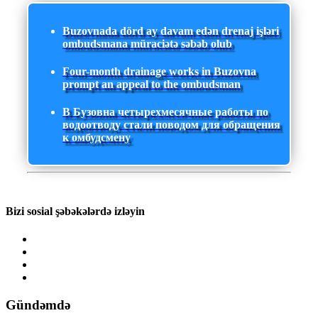
Buzovnada dörd ay davam edən drenaj işləri
ombudsmana müraciətə səbəb olub
Four-month drainage works in Buzovna
prompt an appeal to the ombudsman
В Бузовна четырехмесячные работы по
водоотводу стали поводом для обращения
к омбудсмену
Bizi sosial şəbəkələrdə izləyin
Gündəmdə