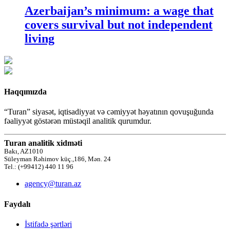
Azerbaijan’s minimum: a wage that
covers survival but not independent
living
Haqqımızda
“Turan” siyasət, iqtisadiyyat və cəmiyyət həyatının qovuşuğunda
fəaliyyət göstərən müstəqil analitik qurumdur.
Turan analitik xidməti
Bakı, AZ1010
Süleyman Rəhimov küç.,186, Mən. 24
Tel.: (+99412) 440 11 96
agency@turan.az
Faydalı
İstifadə şərtləri