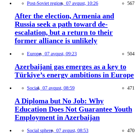
Post-Soviet region,
07 avqust, 10:26
567
After the election, Armenia and
Russia seek a path toward de-
escalation, but a return to their
former alliance is unlikely
Europe,
07 avqust, 09:23
504
Azerbaijani gas emerges as a key to
Türkiye’s energy ambitions in Europe
Social,
07 avqust, 08:59
471
A Diploma but No Job: Why
Education Does Not Guarantee Youth
Employment in Azerbaijan
Social sphere,
07 avqust, 08:53
470