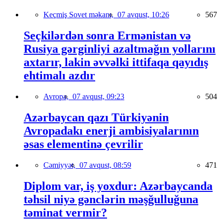
Keçmiş Sovet məkanı,
07 avqust, 10:26
567
Seçkilərdən sonra Ermənistan və
Rusiya gərginliyi azaltmağın yollarını
axtarır, lakin əvvəlki ittifaqa qayıdış
ehtimalı azdır
Avropa,
07 avqust, 09:23
504
Azərbaycan qazı Türkiyənin
Avropadakı enerji ambisiyalarının
əsas elementinə çevrilir
Cəmiyyət,
07 avqust, 08:59
471
Diplom var, iş yoxdur: Azərbaycanda
təhsil niyə gənclərin məşğulluğuna
təminat vermir?