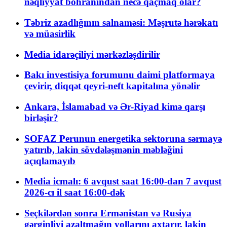
nəqliyyat böhranından necə qaçmaq olar?
Təbriz azadlığının salnaməsi: Məşrutə hərəkatı
və müasirlik
Media idarəçiliyi mərkəzləşdirilir
Bakı investisiya forumunu daimi platformaya
çevirir, diqqət qeyri-neft kapitalına yönəlir
Ankara, İslamabad və Ər-Riyad kimə qarşı
birləşir?
SOFAZ Perunun energetika sektoruna sərmayə
yatırıb, lakin sövdələşmənin məbləğini
açıqlamayıb
Media icmalı: 6 avqust saat 16:00-dan 7 avqust
2026-cı il saat 16:00-dək
Seçkilərdən sonra Ermənistan və Rusiya
gərginliyi azaltmağın yollarını axtarır, lakin