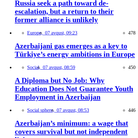
Russia seek a path toward de-
escalation, but a return to their
former alliance is unlikely
Europe,
07 avqust, 09:23
478
Azerbaijani gas emerges as a key to
Türkiye’s energy ambitions in Europe
Social,
07 avqust, 08:59
450
A Diploma but No Job: Why
Education Does Not Guarantee Youth
Employment in Azerbaijan
Social sphere,
07 avqust, 08:53
446
Azerbaijan’s minimum: a wage that
covers survival but not independent