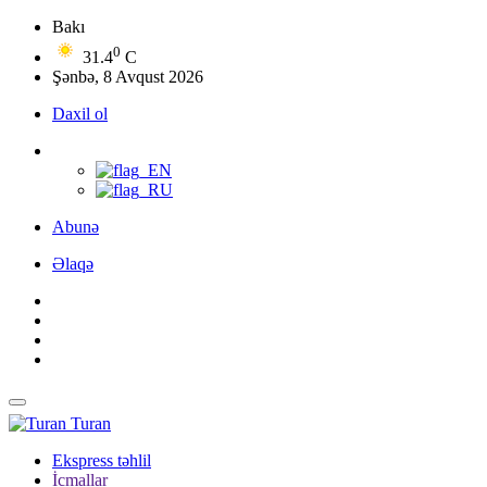
Bakı
0
31.4
C
Şənbə, 8 Avqust 2026
Daxil ol
Abunə
Əlaqə
Turan
Ekspress təhlil
İcmallar