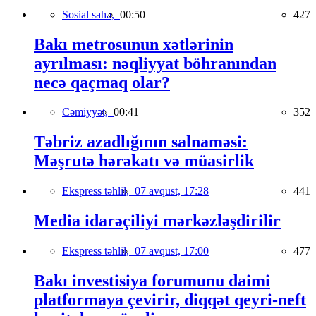
Sosial sahə,
00:50
427
Bakı metrosunun xətlərinin
ayrılması: nəqliyyat böhranından
necə qaçmaq olar?
Cəmiyyət,
00:41
352
Təbriz azadlığının salnaməsi:
Məşrutə hərəkatı və müasirlik
Ekspress təhlil,
07 avqust, 17:28
441
Media idarəçiliyi mərkəzləşdirilir
Ekspress təhlil,
07 avqust, 17:00
477
Bakı investisiya forumunu daimi
platformaya çevirir, diqqət qeyri-neft