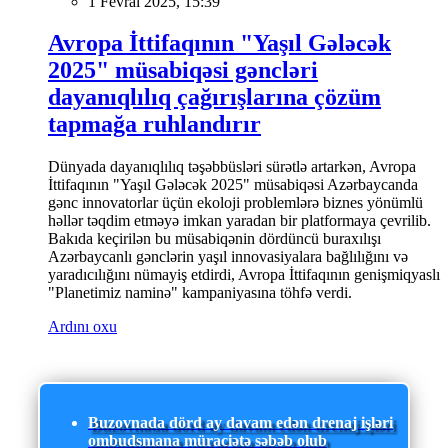
1 Fevral 2025, 15:39
Avropa İttifaqının "Yaşıl Gələcək
2025" müsabiqəsi gəncləri
dayanıqlılıq çağırışlarına çözüm
tapmağa ruhlandırır
Dünyada dayanıqlılıq təşəbbüsləri sürətlə artarkən, Avropa
İttifaqının "Yaşıl Gələcək 2025" müsabiqəsi Azərbaycanda
gənc innovatorlar üçün ekoloji problemlərə biznes yönümlü
həllər təqdim etməyə imkan yaradan bir platformaya çevrilib.
Bakıda keçirilən bu müsabiqənin dördüncü buraxılışı
Azərbaycanlı gənclərin yaşıl innovasiyalara bağlılığını və
yaradıcılığını nümayiş etdirdi, Avropa İttifaqının genişmiqyaslı
"Planetimiz naminə" kampaniyasına töhfə verdi.
Ardını oxu
Buzovnada dörd ay davam edən drenaj işləri
ombudsmana müraciətə səbəb olub