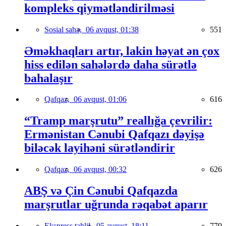
kompleks qiymətləndirilməsi
Sosial sahə,
06 avqust, 01:38
551
Əməkhaqları artır, lakin həyat ən çox
hiss edilən sahələrdə daha sürətlə
bahalaşır
Qafqaz,
06 avqust, 01:06
616
“Tramp marşrutu” reallığa çevrilir:
Ermənistan Cənubi Qafqazı dəyişə
biləcək layihəni sürətləndirir
Qafqaz,
06 avqust, 00:32
626
ABŞ və Çin Cənubi Qafqazda
marşrutlar uğrunda rəqabət aparır
Ekspress təhlil,
05 avqust, 18:11
779