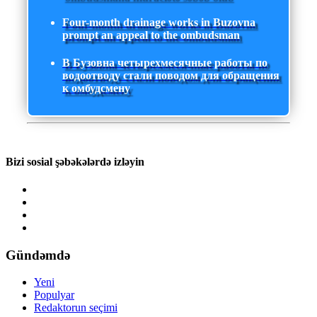
Four-month drainage works in Buzovna
prompt an appeal to the ombudsman
В Бузовна четырехмесячные работы по
водоотводу стали поводом для обращения
к омбудсмену
Bizi sosial şəbəkələrdə izləyin
Gündəmdə
Yeni
Populyar
Redaktorun seçimi