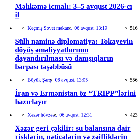
Məhkəmə icmalı: 3–5 avqust 2026-cı
il
Keçmiş Sovet məkanı,
06 avqust, 13:19
516
Sülh naminə diplomatiya: Tokayevin
döyüş əməliyyatlarının
dayandırılması və danışıqların
bərpası təşəbbüsü
Böyük Şərq,
06 avqust, 13:05
556
İran və Ermənistan öz “TRIPP”lərini
hazırlayır
Xəzər hövzəsi,
06 avqust, 12:31
423
Xəzər geri çəkilir: su balansına dair
risklərin, nəticələrin və zəifliklərin