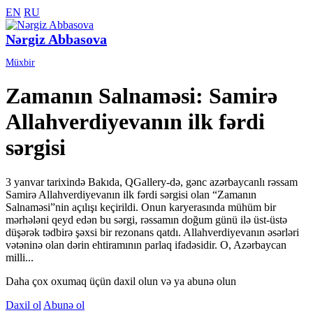
EN
RU
Nərgiz Abbasova
Müxbir
Zamanın Salnaməsi: Samirə
Allahverdiyevanın ilk fərdi
sərgisi
3 yanvar tarixində Bakıda, QGallery-də, gənc azərbaycanlı rəssam
Samirə Allahverdiyevanın ilk fərdi sərgisi olan “Zamanın
Salnaməsi”nin açılışı keçirildi. Onun karyerasında mühüm bir
mərhələni qeyd edən bu sərgi, rəssamın doğum günü ilə üst-üstə
düşərək tədbirə şəxsi bir rezonans qatdı. Allahverdiyevanın əsərləri
vətəninə olan dərin ehtiramının parlaq ifadəsidir. O, Azərbaycan
milli...
Daha çox oxumaq üçün daxil olun və ya abunə olun
Daxil ol
Abunə ol