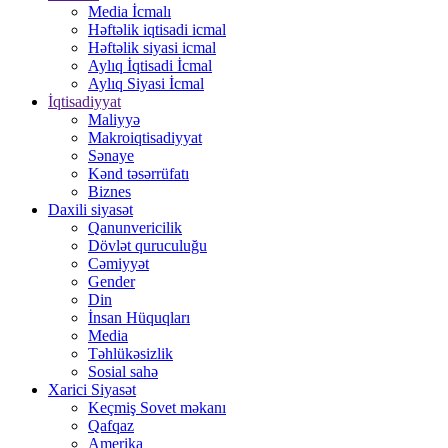
Media İcmalı
Həftəlik iqtisadi icmal
Həftəlik siyasi icmal
Aylıq İqtisadi İcmal
Aylıq Siyasi İcmal
İqtisadiyyat
Maliyyə
Makroiqtisadiyyat
Sənaye
Kənd təsərrüfatı
Biznes
Daxili siyasət
Qanunvericilik
Dövlət quruculuğu
Cəmiyyət
Gender
Din
İnsan Hüquqları
Media
Təhlükəsizlik
Sosial sahə
Xarici Siyasət
Keçmiş Sovet məkanı
Qafqaz
Amerika