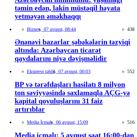
təmin edən, lakin müstəqil həyata
yetməyən əməkhaqqı
Biznes,
07 avqust, 08:44
438
Ənənəvi bazarlar şəbəkələrin təzyiqi
altında: Azərbaycan ticarət
qaydalarını niyə dəyişməlidir
Ekspress təhlil,
07 avqust, 00:03
552
BP və tərəfdaşları hasilatı 8 milyon
ton səviyyəsində saxlamaqla AÇG-yə
kapital qoyuluşlarını 31 faiz
artırıblar
Media İcmalı,
06 avqust, 15:09
516
Media icmalı: 5 avqust saat 16:00-dan