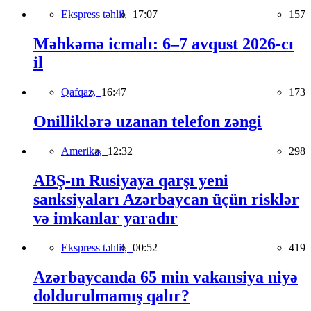
Ekspress təhlil,
17:07
157
Məhkəmə icmalı: 6–7 avqust 2026-cı
il
Qafqaz,
16:47
173
Onilliklərə uzanan telefon zəngi
Amerika,
12:32
298
ABŞ-ın Rusiyaya qarşı yeni
sanksiyaları Azərbaycan üçün risklər
və imkanlar yaradır
Ekspress təhlil,
00:52
419
Azərbaycanda 65 min vakansiya niyə
doldurulmamış qalır?