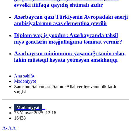
əvvəlki ittifaqa qayıdış ehtimalı azdır
Azərbaycan qazı Türkiyənin Avropadakı enerji
ambisiyalarının əsas elementinə çevrilir
Diplom var, iş yoxdur: Azərbaycanda təhsil
niyə gənclərin məşğulluğuna təminat vermir?
Azərbaycan minimumu: yaşamağı təmin edən,
lakin müstəqil həyata yetməyən əməkhaqqı
Ana səhifə
Mədəniyyət
Zamanın Salnaməsi: Samirə Allahverdiyevanın ilk fərdi
sərgisi
Mədəniyyət
25 Yanvar 2025, 12:16
16438
A-
A
A+