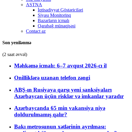
ASTNA
İqtisadiyyat Göstəriciləri
Siyası Monitorinq
Bazarların icmalı
Qarabağ münaqişəsi
Contact az
Son yenilənmə
(2 saat əvvəl)
Məhkəmə icmalı: 6–7 avqust 2026-cı il
Onilliklərə uzanan telefon zəngi
ABŞ-ın Rusiyaya qarşı yeni sanksiyaları
Azərbaycan üçün risklər və imkanlar yaradır
Azərbaycanda 65 min vakansiya niyə
doldurulmamış qalır?
Bakı metrosunun xətlərinin ayrılması: