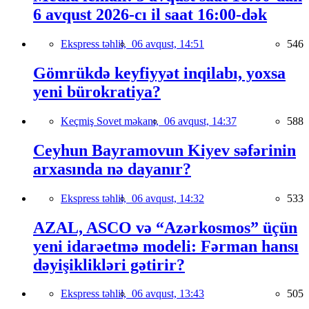
6 avqust 2026-cı il saat 16:00-dək
Ekspress təhlil,
06 avqust, 14:51
546
Gömrükdə keyfiyyət inqilabı, yoxsa
yeni bürokratiya?
Keçmiş Sovet məkanı,
06 avqust, 14:37
588
Ceyhun Bayramovun Kiyev səfərinin
arxasında nə dayanır?
Ekspress təhlil,
06 avqust, 14:32
533
AZAL, ASCO və “Azərkosmos” üçün
yeni idarəetmə modeli: Fərman hansı
dəyişiklikləri gətirir?
Ekspress təhlil,
06 avqust, 13:43
505