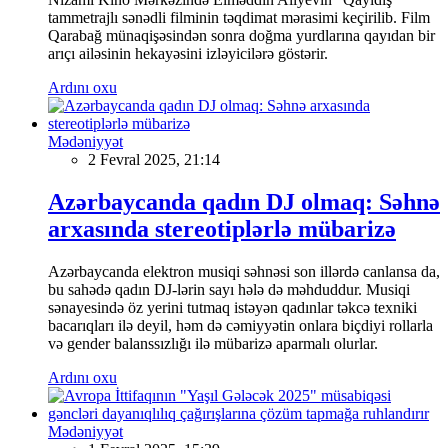
tammetrajlı sənədli filminin təqdimat mərasimi keçirilib. Film
Qarabağ münaqişəsindən sonra doğma yurdlarına qayıdan bir
arıçı ailəsinin hekayəsini izləyicilərə göstərir.
Ardını oxu
Mədəniyyət
2 Fevral 2025, 21:14
Azərbaycanda qadın DJ olmaq: Səhnə
arxasında stereotiplərlə mübarizə
Azərbaycanda elektron musiqi səhnəsi son illərdə canlansa da,
bu sahədə qadın DJ-lərin sayı hələ də məhduddur. Musiqi
sənayesində öz yerini tutmaq istəyən qadınlar təkcə texniki
bacarıqları ilə deyil, həm də cəmiyyətin onlara biçdiyi rollarla
və gender balanssızlığı ilə mübarizə aparmalı olurlar.
Ardını oxu
Mədəniyyət