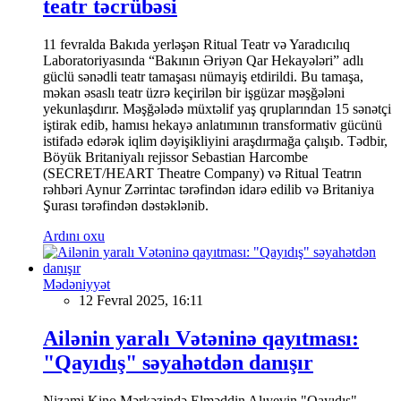
teatr təcrübəsi
11 fevralda Bakıda yerləşən Ritual Teatr və Yaradıcılıq
Laboratoriyasında “Bakının Əriyən Qar Hekayələri” adlı
güclü sənədli teatr tamaşası nümayiş etdirildi. Bu tamaşa,
məkan əsaslı teatr üzrə keçirilən bir işgüzar məşğələni
yekunlaşdırır. Məşğələdə müxtəlif yaş qruplarından 15 sənətçi
iştirak edib, hamısı hekayə anlatımının transformativ gücünü
istifadə edərək iqlim dəyişikliyini araşdırmağa çalışıb. Tədbir,
Böyük Britaniyalı rejissor Sebastian Harcombe
(SECRET/HEART Theatre Company) və Ritual Teatrın
rəhbəri Aynur Zərrintac tərəfindən idarə edilib və Britaniya
Şurası tərəfindən dəstəklənib.
Ardını oxu
Mədəniyyət
12 Fevral 2025, 16:11
Ailənin yaralı Vətəninə qayıtması:
"Qayıdış" səyahətdən danışır
Nizami Kino Mərkəzində Elməddin Alıyevin "Qayıdış"