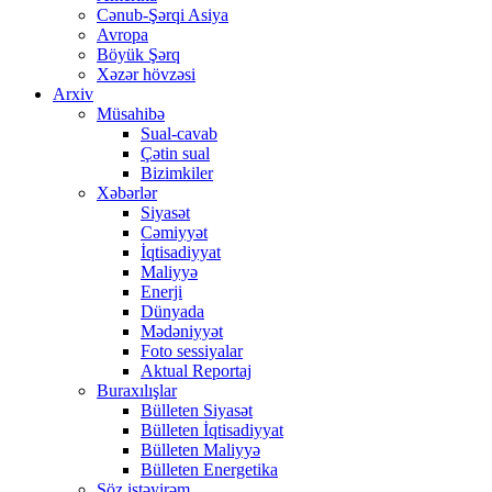
Cənub-Şərqi Asiya
Avropa
Böyük Şərq
Xəzər hövzəsi
Arxiv
Müsahibə
Sual-cavab
Çətin sual
Bizimkiler
Xəbərlər
Siyasət
Cəmiyyət
İqtisadiyyat
Maliyyə
Enerji
Dünyada
Mədəniyyət
Foto sessiyalar
Aktual Reportaj
Buraxılışlar
Bülleten Siyasət
Bülleten İqtisadiyyat
Bülleten Maliyyə
Bülleten Energetika
Söz istəyirəm