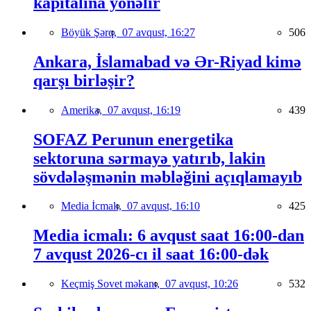
kapitalına yönəlir
Böyük Şərq,
07 avqust, 16:27
506
Ankara, İslamabad və Ər-Riyad kimə
qarşı birləşir?
Amerika,
07 avqust, 16:19
439
SOFAZ Perunun energetika
sektoruna sərmayə yatırıb, lakin
sövdələşmənin məbləğini açıqlamayıb
Media İcmalı,
07 avqust, 16:10
425
Media icmalı: 6 avqust saat 16:00-dan
7 avqust 2026-cı il saat 16:00-dək
Keçmiş Sovet məkanı,
07 avqust, 10:26
532