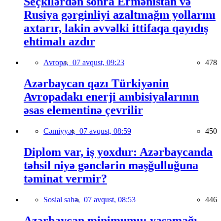
Seçkilərdən sonra Ermənistan və
Rusiya gərginliyi azaltmağın yollarını
axtarır, lakin əvvəlki ittifaqa qayıdış
ehtimalı azdır
Avropa,
07 avqust, 09:23
478
Azərbaycan qazı Türkiyənin
Avropadakı enerji ambisiyalarının
əsas elementinə çevrilir
Cəmiyyət,
07 avqust, 08:59
450
Diplom var, iş yoxdur: Azərbaycanda
təhsil niyə gənclərin məşğulluğuna
təminat vermir?
Sosial sahə,
07 avqust, 08:53
446
Azərbaycan minimumu: yaşamağı