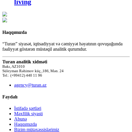
living
Haqqımızda
“Turan” siyasət, iqtisadiyyat və cəmiyyət həyatının qovuşuğunda
fəaliyyət göstərən müstəqil analitik qurumdur.
Turan analitik xidməti
Bakı, AZ1010
Süleyman Rəhimov küç.,186, Mən. 24
Tel.: (+99412) 440 11 96
agency@turan.az
Faydalı
İstifadə şərtləri
Məxfilik siyasti
Abunə
Haqqımızda
Bizim mütəxəssislərimiz