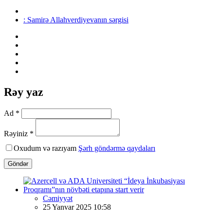
: Samirə Allahverdiyevanın sərgisi
Rəy yaz
Ad *
Rəyiniz *
Oxudum və razıyam
Şərh göndərmə qaydaları
Göndər
Cəmiyyət
25 Yanvar 2025 10:58